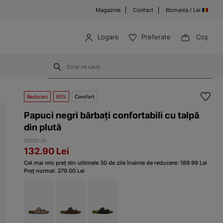
Magazine
Contact
Romania / Lei
Logare
Preferate
Coş
Reduceri
65%
Comfort
Papuci negri bărbați confortabili cu talpă
din plută
32020-91
132.90
Lei
Cel mai mic preț din ultimele 30 de zile înainte de reducere:
189.99
Lei
Preț normal:
379.00
Lei