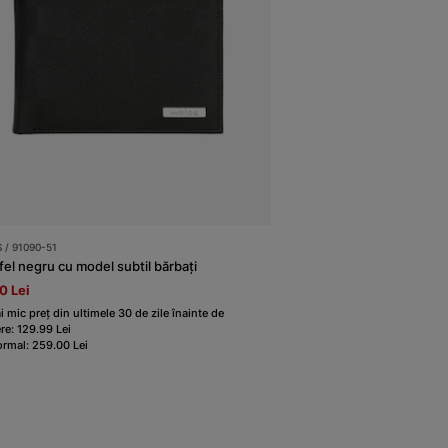
/ 91090-51
fel negru cu model subtil bărbați
0 Lei
i mic preț din ultimele 30 de zile înainte de
re: 129.99 Lei
ormal: 259.00 Lei