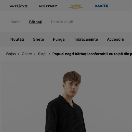
Damă
Bărbați
Pentru copii
Noutăți
Ghete
Punga
Imbracaminte
Accesorii
Wojas
Ghete
Șlapi
Papuci negri bărbați confortabili cu talpă din