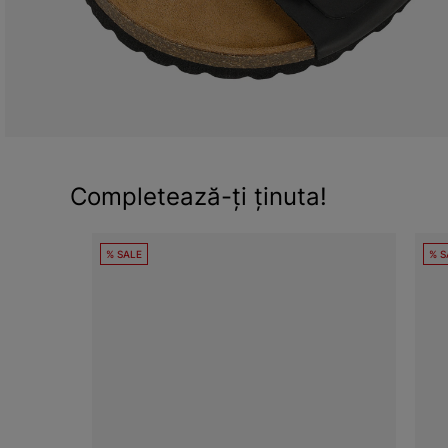
Completează-ți ținuta!
% SALE
% S