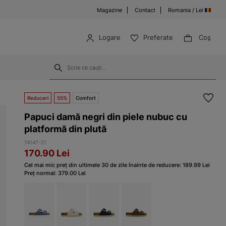
Magazine
Contact
Romania / Lei
Logare
Preferate
Coş
Reduceri
55%
Comfort
Papuci damă negri din piele nubuc cu
platformă din plută
74147-21
170.90
Lei
Cel mai mic preț din ultimele 30 de zile înainte de reducere:
189.99
Lei
Preț normal:
379.00
Lei