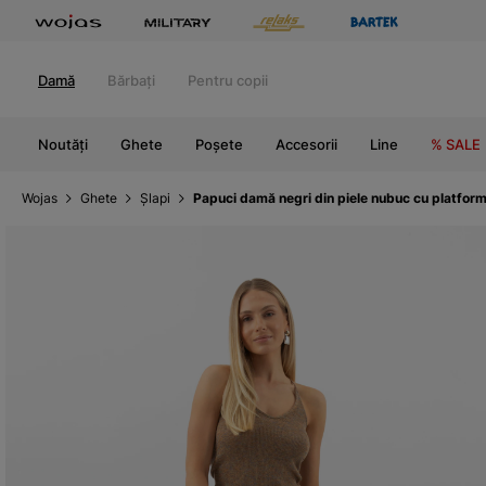
Damă
Bărbați
Pentru copii
Noutăți
Ghete
Poșete
Accesorii
Line
% SALE
Wojas
Ghete
Șlapi
Papuci damă negri din piele nubuc cu platform