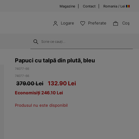
Magazine
Contact
Romania / Lei
Logare
Preferate
Coş
Papuci cu talpă din plută, bleu
74077-66
74077-66
132.90
Lei
379.00 Lei
Economisiți 246.10 Lei
Produsul nu este disponibil