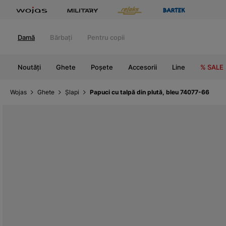
Damă
Bărbați
Pentru copii
Noutăți
Ghete
Poșete
Accesorii
Line
% SALE
Wojas
Ghete
Șlapi
Papuci cu talpă din plută, bleu 74077-66