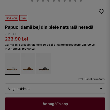
Reduceri
35%
Papuci damă bej din piele naturală netedă
74141-54
233.90
Lei
Cel mai mic preț din ultimele 30 de zile înainte de reducere:
215.99
Lei
Preț normal:
359.00
Lei
Tabel cu mărimi
Alege mărimea
Adaugă în coș