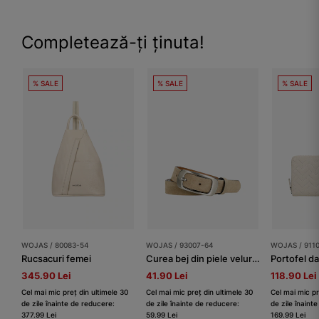
Completează-ți ținuta!
% SALE
% SALE
% SALE
WOJAS / 80083-54
WOJAS / 93007-64
WOJAS / 911
Rucsacuri femei
Curea bej din piele velur damă damă
345.90 Lei
41.90 Lei
118.90 Lei
Cel mai mic preț din ultimele 30
Cel mai mic preț din ultimele 30
Cel mai mic pr
de zile înainte de reducere:
de zile înainte de reducere:
de zile înaint
377.99 Lei
59.99 Lei
169.99 Lei