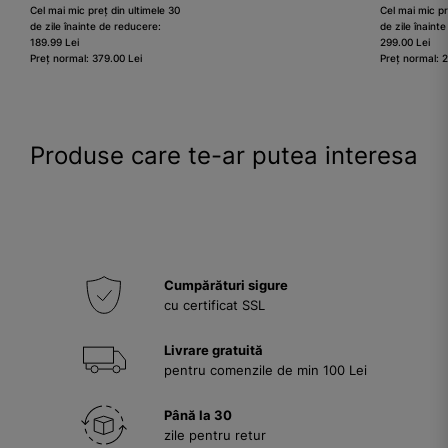
Cel mai mic preț din ultimele 30
Cel mai mic pr
de zile înainte de reducere:
de zile înaint
189.99 Lei
299.00 Lei
Preț normal: 379.00 Lei
Preț normal: 
Produse care te-ar putea interesa
Cumpărături sigure
cu certificat SSL
Livrare gratuită
pentru comenzile de min 100 Lei
Până la 30
zile pentru retur