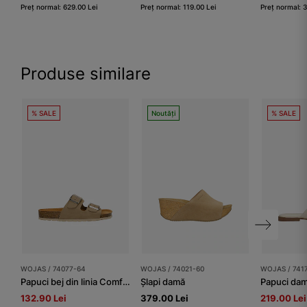
Preț normal: 629.00 Lei
Preț normal: 119.00 Lei
Preț normal: 
Produse similare
% SALE
Noutăți
% SALE
WOJAS / 74077-64
WOJAS / 74021-60
WOJAS / 741
Papuci bej din linia Comfort cu talpă din plută
Șlapi damă
132.90 Lei
379.00 Lei
219.00 Lei