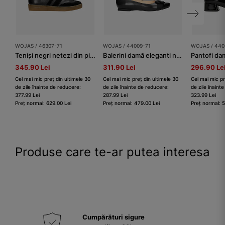
WOJAS / 46307-71
WOJAS / 44009-71
WOJAS / 440
Teniși negri netezi din piele combinată
Balerini damă eleganti negri
Pantofi da
345.90 Lei
311.90 Lei
296.90 Le
Cel mai mic preț din ultimele 30
Cel mai mic preț din ultimele 30
Cel mai mic pr
de zile înainte de reducere:
de zile înainte de reducere:
de zile înaint
377.99 Lei
287.99 Lei
323.99 Lei
Preț normal: 629.00 Lei
Preț normal: 479.00 Lei
Preț normal: 
Produse care te-ar putea interesa
Cumpărături sigure