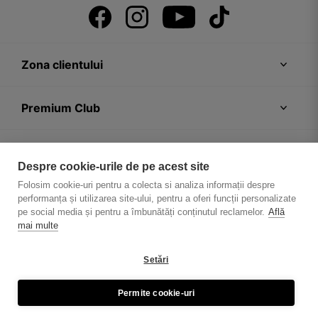
Zona clientului
Premium Club
Recomandări
Despre cookie-urile de pe acest site
Folosim cookie-uri pentru a colecta si analiza informații despre
Despre firmă
performanța și utilizarea site-ului, pentru a oferi funcții personalizate
pe social media și pentru a îmbunătăți conținutul reclamelor.
Află
mai multe
Setări
Politica de confidențialitate
Regulament magazin
Permite cookie-uri
© Wojas 2026