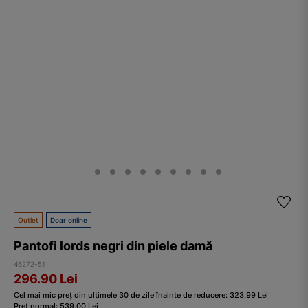
Outlet
Doar online
Pantofi lords negri din piele damă
46272-51
296.90
Lei
Cel mai mic preț din ultimele 30 de zile înainte de reducere:
323.99
Lei
Preț normal:
539.00
Lei