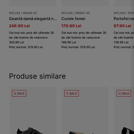
WOJAS / 80466-61
WOJAS / 95904-55
WOJAS / 910
Geantă damă elegantă neagră din piele split întoarsă
Curele femei
246.90 Lei
170.90 Lei
97.90 Lei
Cel mai mic preț din ultimele 30
Cel mai mic preț din ultimele 30
Cel mai mic pr
de zile înainte de reducere:
de zile înainte de reducere:
de zile înaint
303.99 Lei
189.99 Lei
139.99 Lei
Preț normal: 379.00 Lei
Preț normal: 379.00 Lei
Preț normal: 
Produse similare
% SALE
% SALE
% SALE