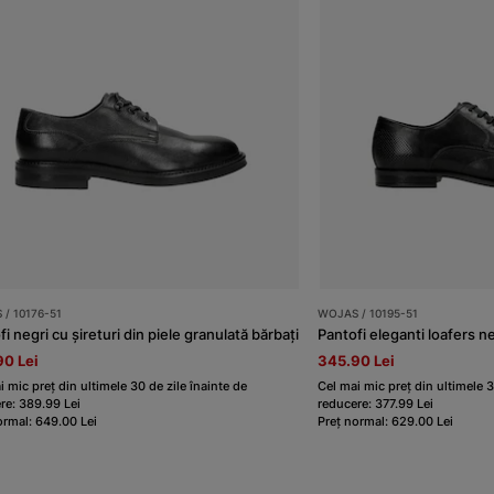
/ 10176-51
WOJAS / 10195-51
i negri cu șireturi din piele granulată bărbați
Pantofi eleganti loafers ne
0 Lei
345.90 Lei
i mic preț din ultimele 30 de zile înainte de
Cel mai mic preț din ultimele 3
re: 389.99 Lei
reducere: 377.99 Lei
ormal: 649.00 Lei
Preț normal: 629.00 Lei