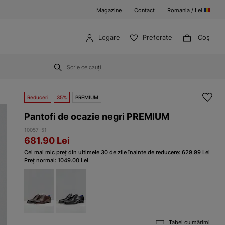
Magazine
Contact
Romania / Lei
Logare
Preferate
Coş
Reduceri
35%
PREMIUM
Pantofi de ocazie negri PREMIUM
10057-51
681.90
Lei
Cel mai mic preț din ultimele 30 de zile înainte de reducere:
629.99
Lei
Preț normal:
1049.00
Lei
Tabel cu mărimi