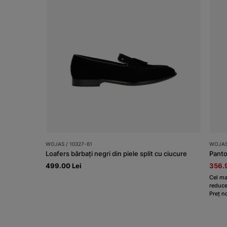
WOJAS / 10327-61
WOJAS 
Loafers bărbați negri din piele split cu ciucure
Pantof
499.00 Lei
356.9
Cel ma
reduce
Preț n