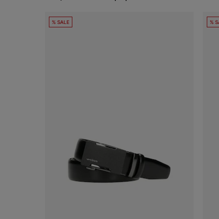
% SALE
% S