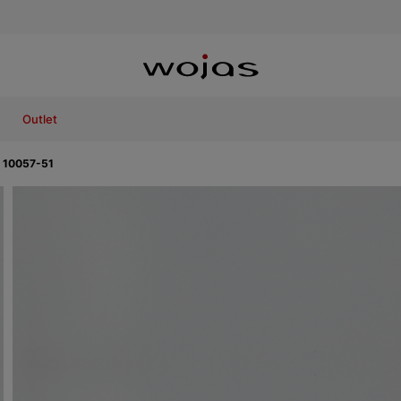
Outlet
M 10057-51