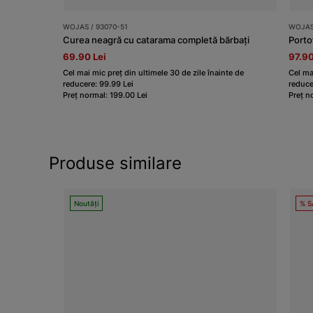
WOJAS / 93070-51
WOJAS 
Curea neagră cu catarama completă bărbați
Porto
69.90 Lei
97.90
Cel mai mic preț din ultimele 30 de zile înainte de
Cel ma
reducere: 99.99 Lei
reduce
Preț normal: 199.00 Lei
Preț n
Produse similare
Noutăți
% S