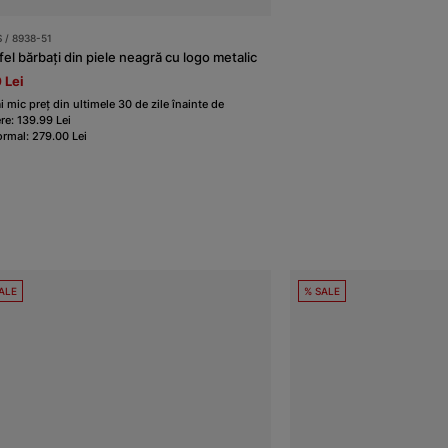
/ 8938-51
fel bărbați din piele neagră cu logo metalic
 Lei
i mic preț din ultimele 30 de zile înainte de
re: 139.99 Lei
ormal: 279.00 Lei
ALE
% SALE