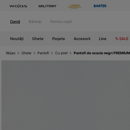
Damă
Bărbați
Pentru copii
Noutăți
Ghete
Poșete
Accesorii
Line
% SALE
Wojas
Ghete
Pantofi
Cu șiret
Pantofi de ocazie negri PREMIU