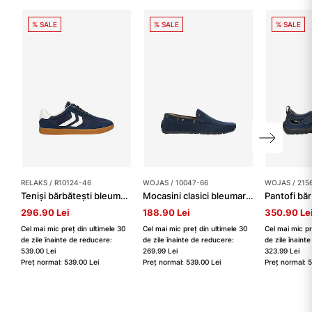
% SALE
% SALE
% SALE
RELAKS / R10124-46
WOJAS / 10047-66
WOJAS / 215
Teniși bărbătești bleumarin RELAKS cu inserții albe
Mocasini clasici bleumarin bărbați
296.90 Lei
188.90 Lei
350.90 Le
Cel mai mic preț din ultimele 30
Cel mai mic preț din ultimele 30
Cel mai mic pr
de zile înainte de reducere:
de zile înainte de reducere:
de zile înaint
539.00 Lei
269.99 Lei
323.99 Lei
Preț normal: 539.00 Lei
Preț normal: 539.00 Lei
Preț normal: 