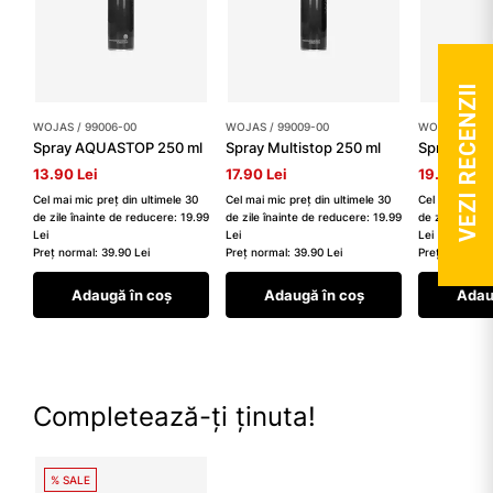
VEZI RECENZII
WOJAS / 99006-00
WOJAS / 99009-00
WOJAS / 990
Spray AQUASTOP 250 ml
Spray Multistop 250 ml
Spray reno
13.90 Lei
17.90 Lei
19.99 Lei
Cel mai mic preț din ultimele 30
Cel mai mic preț din ultimele 30
Cel mai mic pr
de zile înainte de reducere: 19.99
de zile înainte de reducere: 19.99
de zile înaint
Lei
Lei
Lei
Preț normal: 39.90 Lei
Preț normal: 39.90 Lei
Preț normal: 3
Adaugă în coș
Adaugă în coș
Adau
Completează-ți ținuta!
% SALE