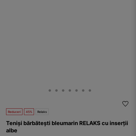
Reduceri
45%
Relaks
Teniși bărbătești bleumarin RELAKS cu inserții
albe