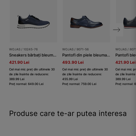
WOJAS / 10245-76
WOJAS / 9071-56
WOJAS / 807
Sneakers bărbați bleumarin pe talpă contrastantă
Pantofi din piele bleumarin bărbați
421.90 Lei
493.90 Lei
421.90 Lei
Cel mai mic preț din ultimele 30
Cel mai mic preț din ultimele 30
Cel mai mic pr
de zile înainte de reducere:
de zile înainte de reducere:
de zile înaint
389.99 Lei
455.99 Lei
389.99 Lei
Preț normal: 649.00 Lei
Preț normal: 759.00 Lei
Preț normal: 
Produse care te-ar putea interesa