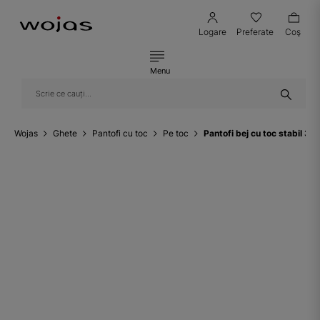
Logare
Preferate
Coş
Menu
Wojas
Ghete
Pantofi cu toc
Pe toc
Pantofi bej cu toc stabil 3