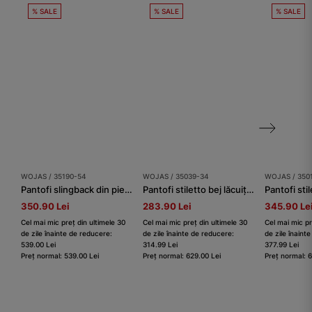
% SALE
% SALE
% SALE
WOJAS / 35190-54
WOJAS / 35039-34
WOJAS / 350
Pantofi slingback din piele, bej, cu toc jos
Pantofi stiletto bej lăcuiți cu toc înalt damă
350.90 Lei
283.90 Lei
345.90 Le
Cel mai mic preț din ultimele 30
Cel mai mic preț din ultimele 30
Cel mai mic pr
de zile înainte de reducere:
de zile înainte de reducere:
de zile înaint
539.00 Lei
314.99 Lei
377.99 Lei
Preț normal: 539.00 Lei
Preț normal: 629.00 Lei
Preț normal: 