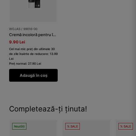
WOJAS / 99016-00
Cremă incoloră pentru încălțăminte
9.90 Lei
Cel mai mic preț din ultimele 30
de zile înainte de reducere: 13.99
Lei
Preț normal: 27.90 Lei
Adaugă în coș
Completează-ți ținuta!
Noutăți
% SALE
% SALE