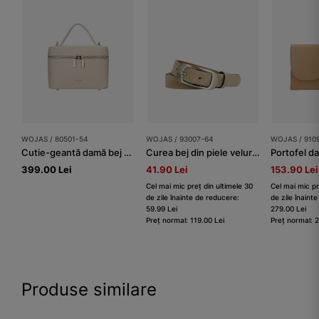
WOJAS / 80501-54
WOJAS / 93007-64
WOJAS / 910
Cutie-geantă damă bej din piele naturală netedă
Curea bej din piele velur damă damă
399.00 Lei
41.90 Lei
153.90 Lei
Cel mai mic preț din ultimele 30
Cel mai mic pr
de zile înainte de reducere:
de zile înaint
59.99 Lei
279.00 Lei
Preț normal: 119.00 Lei
Preț normal: 
Produse similare