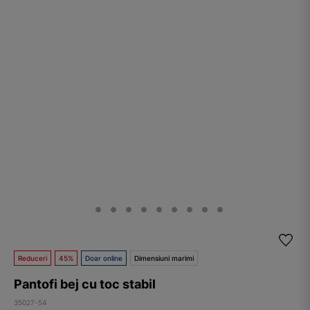
Reduceri
45%
Doar online
Dimensiuni marimi
Pantofi bej cu toc stabil
35027-54