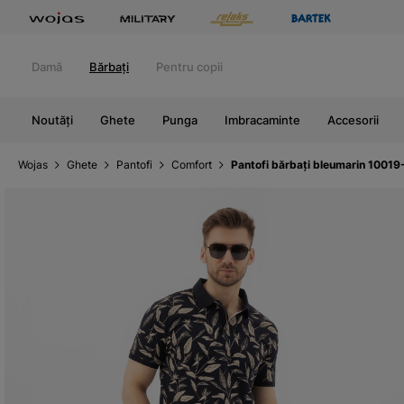
Damă
Bărbați
Pentru copii
Noutăți
Ghete
Punga
Imbracaminte
Accesorii
Wojas
Ghete
Pantofi
Comfort
Pantofi bărbați bleumarin 10019