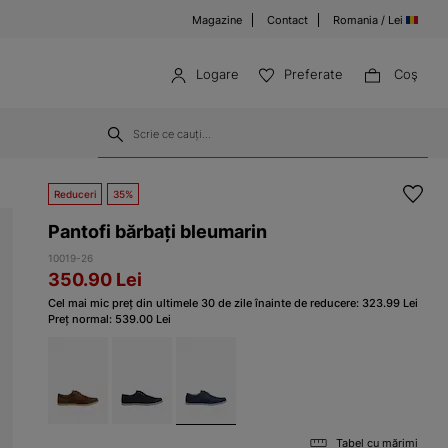
Magazine
Contact
Romania / Lei
Logare
Preferate
Coş
Reduceri
35%
Pantofi bărbați bleumarin
10019-26
350.90
Lei
Cel mai mic preț din ultimele 30 de zile înainte de reducere:
323.99
Lei
Preț normal:
539.00
Lei
Tabel cu mărimi