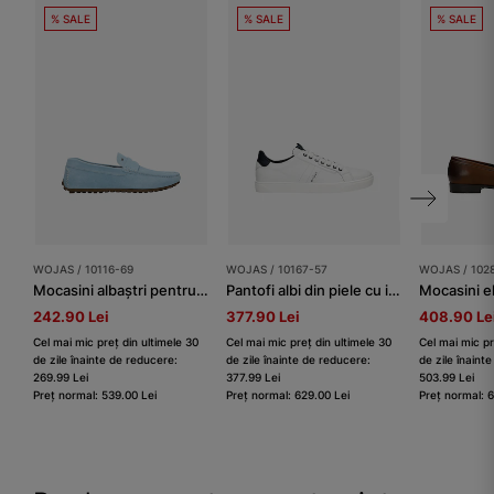
% SALE
% SALE
% SALE
WOJAS / 10116-69
WOJAS / 10167-57
WOJAS / 102
Mocasini albaștri pentru bărbați pentru primăvară
Pantofi albi din piele cu inserții bleumarin bărbați
242.90 Lei
377.90 Lei
408.90 Le
Cel mai mic preț din ultimele 30
Cel mai mic preț din ultimele 30
Cel mai mic pr
de zile înainte de reducere:
de zile înainte de reducere:
de zile înaint
269.99 Lei
377.99 Lei
503.99 Lei
Preț normal: 539.00 Lei
Preț normal: 629.00 Lei
Preț normal: 