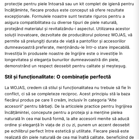
protecție pentru piele întoarsă sau un kit complet de igienă pentru
încălțăminte, fiecare produs este conceput să ofere rezultate
excepționale. Formulele noastre sunt testate riguros pentru a
asigura compatibilitatea cu diverse tipuri de piele naturală,
protejând materialul și revitalizându-i aspectul. Utilizarea acestor
soluții inovatoare, dezvoltate de producătorul polonez WOJAS, vă
permite să prelungiți durata de viață a pantofilor și accesoriilor
dumneavoastră preferate, menținându-le într-o stare impecabilă.
Investiția în produsele noastre de îngrijire este o investiție în
longevitatea și eleganța bunurilor dumneavoastră din piele,
demonstrând un respect deosebit pentru calitate și meșteșug.
Stil și funcționalitate: O combinație perfectă
La WOJAS, credem că stilul și funcționalitatea nu trebuie să fie în
conflict, ci să se completeze reciproc. Acest principiu stă la baza
fiecărui produs pe care îl creăm, inclusiv în categoria "Alte
accesorii" pentru bărbați. De la articolele practice pentru îngrijirea
încălțămintei, concepute pentru a proteja și a menține pielea
naturală în cea mai bună formă, la alte accesorii menite să aducă
ordine și eleganță în viața de zi cu zi, punem un accent deosebit
pe echilibrul perfect între estetică și utilitate. Fiecare piesă este
realizată din piele naturală de cea mai înaltă calitate, beneficiind de