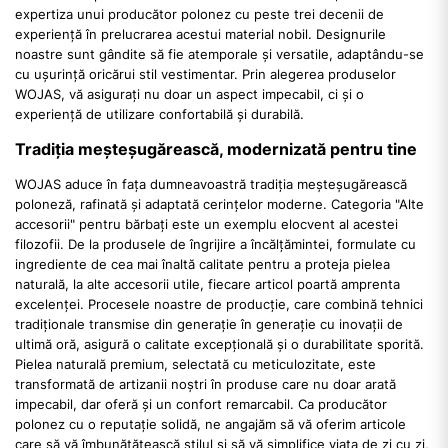
expertiza unui producător polonez cu peste trei decenii de
experiență în prelucrarea acestui material nobil. Designurile
noastre sunt gândite să fie atemporale și versatile, adaptându-se
cu ușurință oricărui stil vestimentar. Prin alegerea produselor
WOJAS, vă asigurați nu doar un aspect impecabil, ci și o
experiență de utilizare confortabilă și durabilă.
Tradiția meșteșugărească, modernizată pentru tine
WOJAS aduce în fața dumneavoastră tradiția meșteșugărească
poloneză, rafinată și adaptată cerințelor moderne. Categoria "Alte
accesorii" pentru bărbați este un exemplu elocvent al acestei
filozofii. De la produsele de îngrijire a încălțămintei, formulate cu
ingrediente de cea mai înaltă calitate pentru a proteja pielea
naturală, la alte accesorii utile, fiecare articol poartă amprenta
excelenței. Procesele noastre de producție, care combină tehnici
tradiționale transmise din generație în generație cu inovații de
ultimă oră, asigură o calitate excepțională și o durabilitate sporită.
Pielea naturală premium, selectată cu meticulozitate, este
transformată de artizanii noștri în produse care nu doar arată
impecabil, dar oferă și un confort remarcabil. Ca producător
polonez cu o reputație solidă, ne angajăm să vă oferim articole
care să vă îmbunătățească stilul și să vă simplifice viața de zi cu zi,