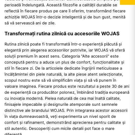
perioadă îndelungată. Această filozofie a calității durabile se
reflectă în fiecare produs pe care îl oferim, transformând fiecare
achiziție WOJAS într-o decizie inteligentă și de bun gust, menită
să vă servească ani de zile.
Transformați rutina zilnică cu accesoriile WOJAS
Rutina zilnică poate fi transformată într-o experiență plăcută și
elegantă prin alegerea accesoriilor potrivite, iar WOJAS vă oferă
soluții premium în acest sens. Categoria "Alte accesorii" este
concepută pentru a aduce un plus de confort, funcționalitate și
stil în fiecare zi. De la articolele dedicate îngrijirii meticuloase a
încălțămintei din piele naturală, la alte piese atent selecționate,
scopul nostru este să vă simplificăm viața și să vă punem în
valoare imaginea. Fiecare produs este rezultatul a peste 30 de ani
de experiență ca producător polonez, îmbinând tradiția europeană
cu inovația modernă. Pielea naturală de cea mai înaltă calitate,
finisajele impecabile și designurile atemporale sunt semnele
distinctive ale brandului WOJAS. Prin integrarea acestor accesorii
în viața dumneavoastră, veți experimenta un nivel sporit de
confort și rafinament, demonstrând aprecierea pentru calitate și
stil autentic. Descoperiți cum micile detalii pot face o mare
diferență.