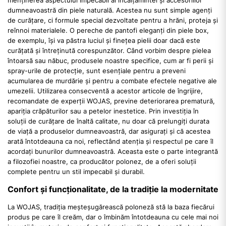
dumneavoastră din piele naturală. Acestea nu sunt simple agenți
de curățare, ci formule special dezvoltate pentru a hrăni, proteja și
reînnoi materialele. O pereche de pantofi eleganți din piele box,
de exemplu, își va păstra luciul și finețea pielii doar dacă este
curățată și întreținută corespunzător. Când vorbim despre pielea
întoarsă sau năbuc, produsele noastre specifice, cum ar fi perii și
spray-urile de protecție, sunt esențiale pentru a preveni
acumularea de murdărie și pentru a combate efectele negative ale
umezelii. Utilizarea consecventă a acestor articole de îngrijire,
recomandate de experții WOJAS, previne deteriorarea prematură,
apariția crăpăturilor sau a petelor inestetice. Prin investiția în
soluții de curățare de înaltă calitate, nu doar că prelungiți durata
de viață a produselor dumneavoastră, dar asigurați și că acestea
arată întotdeauna ca noi, reflectând atenția și respectul pe care îl
acordați bunurilor dumneavoastră. Aceasta este o parte integrantă
a filozofiei noastre, ca producător polonez, de a oferi soluții
complete pentru un stil impecabil și durabil.
Confort și funcționalitate, de la tradiție la modernitate
La WOJAS, tradiția meșteșugărească poloneză stă la baza fiecărui
produs pe care îl creăm, dar o îmbinăm întotdeauna cu cele mai noi