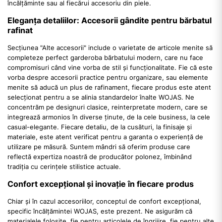
încălțăminte sau al fiecărui accesoriu din piele.
Eleganța detaliilor: Accesorii gândite pentru bărbatul
rafinat
Secțiunea "Alte accesorii" include o varietate de articole menite să
completeze perfect garderoba bărbatului modern, care nu face
compromisuri când vine vorba de stil și funcționalitate. Fie că este
vorba despre accesorii practice pentru organizare, sau elemente
menite să aducă un plus de rafinament, fiecare produs este atent
selecționat pentru a se alinia standardelor înalte WOJAS. Ne
concentrăm pe designuri clasice, reinterpretate modern, care se
integrează armonios în diverse ținute, de la cele business, la cele
casual-elegante. Fiecare detaliu, de la cusături, la finisaje și
materiale, este atent verificat pentru a garanta o experiență de
utilizare pe măsură. Suntem mândri să oferim produse care
reflectă expertiza noastră de producător polonez, îmbinând
tradiția cu cerințele stilistice actuale.
Confort excepțional și inovație în fiecare produs
Chiar și în cazul accesoriilor, conceptul de confort excepțional,
specific încălțămintei WOJAS, este prezent. Ne asigurăm că
materialele folosite, fie pentru articolele de îngrijire, fie pentru alte