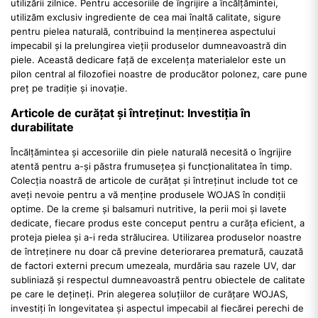
utilizării zilnice. Pentru accesoriile de îngrijire a încălțămintei,
utilizăm exclusiv ingrediente de cea mai înaltă calitate, sigure
pentru pielea naturală, contribuind la menținerea aspectului
impecabil și la prelungirea vieții produselor dumneavoastră din
piele. Această dedicare față de excelența materialelor este un
pilon central al filozofiei noastre de producător polonez, care pune
preț pe tradiție și inovație.
Articole de curățat și întreținut: Investiția în
durabilitate
Încălțămintea și accesoriile din piele naturală necesită o îngrijire
atentă pentru a-și păstra frumusețea și funcționalitatea în timp.
Colecția noastră de articole de curățat și întreținut include tot ce
aveți nevoie pentru a vă menține produsele WOJAS în condiții
optime. De la creme și balsamuri nutritive, la perii moi și lavete
dedicate, fiecare produs este conceput pentru a curăța eficient, a
proteja pielea și a-i reda strălucirea. Utilizarea produselor noastre
de întreținere nu doar că previne deteriorarea prematură, cauzată
de factori externi precum umezeala, murdăria sau razele UV, dar
subliniază și respectul dumneavoastră pentru obiectele de calitate
pe care le dețineți. Prin alegerea soluțiilor de curățare WOJAS,
investiți în longevitatea și aspectul impecabil al fiecărei perechi de