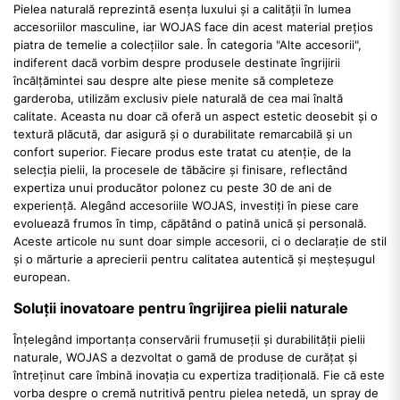
Pielea naturală reprezintă esența luxului și a calității în lumea
accesoriilor masculine, iar WOJAS face din acest material prețios
piatra de temelie a colecțiilor sale. În categoria "Alte accesorii",
indiferent dacă vorbim despre produsele destinate îngrijirii
încălțămintei sau despre alte piese menite să completeze
garderoba, utilizăm exclusiv piele naturală de cea mai înaltă
calitate. Aceasta nu doar că oferă un aspect estetic deosebit și o
textură plăcută, dar asigură și o durabilitate remarcabilă și un
confort superior. Fiecare produs este tratat cu atenție, de la
selecția pielii, la procesele de tăbăcire și finisare, reflectând
expertiza unui producător polonez cu peste 30 de ani de
experiență. Alegând accesoriile WOJAS, investiți în piese care
evoluează frumos în timp, căpătând o patină unică și personală.
Aceste articole nu sunt doar simple accesorii, ci o declarație de stil
și o mărturie a aprecierii pentru calitatea autentică și meșteșugul
european.
Soluții inovatoare pentru îngrijirea pielii naturale
Înțelegând importanța conservării frumuseții și durabilității pielii
naturale, WOJAS a dezvoltat o gamă de produse de curățat și
întreținut care îmbină inovația cu expertiza tradițională. Fie că este
vorba despre o cremă nutritivă pentru pielea netedă, un spray de