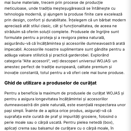
mai bune materiale, trecem prin procese de producție
meticuloase, unde tradiția meșteșugărească se întâlnește cu
tehnologia modernă, și ajungem la produse finite care excelează
prin design, confort și durabilitate. Înțelegem că un bărbat modern
apreciază atât stilul clasic, cât și funcționalitatea, de aceea ne
străduim să oferim soluții complete. Produsele de îngrijire sunt
formulate pentru a proteja și a revigora pielea naturală,
asigurându-vă că încălțămintea și accesoriile dumneavoastră arată
impecabil. Accesoriile noastre suplimentare sunt gândite pentru a
adăuga valoare stilistică și practică garderobei. Explorând
categoria "Alte accesorii", veți descoperi universul WOJAS: un
amestec perfect de tradiție europeană, calitate premium și
inovație constantă, totul pentru a vă oferi cele mai bune produse.
Ghid de utilizare a produselor de curățat
Pentru a beneficia la maximum de produsele de curățat WOJAS și
pentru a asigura longevitatea încălțămintei și accesoriilor
dumneavoastră din piele naturală, este esențială respectarea unor
pași simpli. Înainte de a aplica orice produs, asigurați-vă că
suprafața este curată de praf și impurități grosiere, folosind o
perie moale sau o cârpă uscată. Pentru pielea netedă (box),
aplicați crema sau balsamul de curățare cu o cârpă moale, în