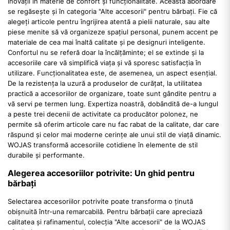
inovații în materie de confort și funcționalitate. Această abordare
se regăsește și în categoria "Alte accesorii" pentru bărbați. Fie că
alegeți articole pentru îngrijirea atentă a pielii naturale, sau alte
piese menite să vă organizeze spațiul personal, punem accent pe
materiale de cea mai înaltă calitate și pe designuri inteligente.
Confortul nu se referă doar la încălțăminte; el se extinde și la
accesoriile care vă simplifică viața și vă sporesc satisfacția în
utilizare. Funcționalitatea este, de asemenea, un aspect esențial.
De la rezistența la uzură a produselor de curățat, la utilitatea
practică a accesoriilor de organizare, toate sunt gândite pentru a
vă servi pe termen lung. Expertiza noastră, dobândită de-a lungul
a peste trei decenii de activitate ca producător polonez, ne
permite să oferim articole care nu fac rabat de la calitate, dar care
răspund și celor mai moderne cerințe ale unui stil de viață dinamic.
WOJAS transformă accesoriile cotidiene în elemente de stil
durabile și performante.
Alegerea accesoriilor potrivite: Un ghid pentru
bărbați
Selectarea accesoriilor potrivite poate transforma o ținută
obișnuită într-una remarcabilă. Pentru bărbații care apreciază
calitatea și rafinamentul, colecția "Alte accesorii" de la WOJAS