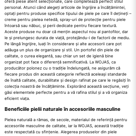
oferă piese atent selecționate, care completează perfect stilul
personal. Atunci când alegeți articole de îngrijire a încălțămintei,
optați pentru produse specifice tipului de piele pe care îl dețineți –
creme pentru pielea netedă, spray-uri de protecție pentru piele
întoarsă sau năbuc, și perii dedicate pentru fiecare textură.
Aceste produse nu doar că mențin aspectul nou al pantofilor, dar
le și prelungesc durata de viață, protejându-i de factorii de mediu.
Pe lângă îngrijire, luați în considerare și alte accesorii care pot
adăuga un plus de organizare și stil. Un portofel din piele de
calitate, o curea elegantă, sau chiar un set de igienă bine
organizat pot face o diferență semnificativă. La WOJAS, ca
producător polonez cu o tradiție îndelungată, ne asigurăm că
fiecare produs din această categorie reflectă aceleași standarde
de înaltă calitate, durabilitate și design rafinat pe care le regăsiți în
colecția noastră de încălțăminte. Explorând această secțiune, veți
găsi elementele perfecte pentru a vă rafina stilul și a vă organiza
eficient viața.
Beneficiile pielii naturale în accesoriile masculine
Pielea naturală a rămas, de secole, materialul de referință pentru
accesoriile masculine de calitate, iar la WOJAS, această tradiție
este respectată cu sfințenie. Alegerea produselor din piele