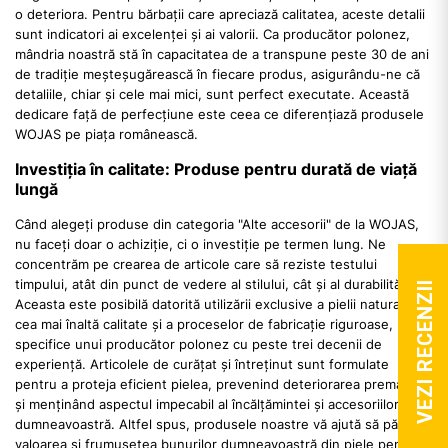
o deteriora. Pentru bărbații care apreciază calitatea, aceste detalii
sunt indicatori ai excelenței și ai valorii. Ca producător polonez,
mândria noastră stă în capacitatea de a transpune peste 30 de ani
de tradiție meșteșugărească în fiecare produs, asigurându-ne că
detaliile, chiar și cele mai mici, sunt perfect executate. Această
dedicare față de perfecțiune este ceea ce diferențiază produsele
WOJAS pe piața românească.
Investiția în calitate: Produse pentru durată de viață
lungă
Când alegeți produse din categoria "Alte accesorii" de la WOJAS,
nu faceți doar o achiziție, ci o investiție pe termen lung. Ne
concentrăm pe crearea de articole care să reziste testului
timpului, atât din punct de vedere al stilului, cât și al durabilității.
VEZI RECENZII
Aceasta este posibilă datorită utilizării exclusive a pielii naturale de
cea mai înaltă calitate și a proceselor de fabricație riguroase,
specifice unui producător polonez cu peste trei decenii de
experiență. Articolele de curățat și întreținut sunt formulate
pentru a proteja eficient pielea, prevenind deteriorarea prematură
și menținând aspectul impecabil al încălțămintei și accesoriilor
dumneavoastră. Altfel spus, produsele noastre vă ajută să păstrați
valoarea și frumusețea bunurilor dumneavoastră din piele pentru o