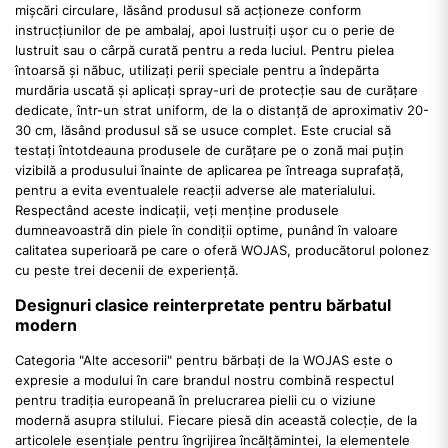
mișcări circulare, lăsând produsul să acționeze conform
instrucțiunilor de pe ambalaj, apoi lustruiți ușor cu o perie de
lustruit sau o cârpă curată pentru a reda luciul. Pentru pielea
întoarsă și năbuc, utilizați perii speciale pentru a îndepărta
murdăria uscată și aplicați spray-uri de protecție sau de curățare
dedicate, într-un strat uniform, de la o distanță de aproximativ 20-
30 cm, lăsând produsul să se usuce complet. Este crucial să
testați întotdeauna produsele de curățare pe o zonă mai puțin
vizibilă a produsului înainte de aplicarea pe întreaga suprafață,
pentru a evita eventualele reacții adverse ale materialului.
Respectând aceste indicații, veți menține produsele
dumneavoastră din piele în condiții optime, punând în valoare
calitatea superioară pe care o oferă WOJAS, producătorul polonez
cu peste trei decenii de experiență.
Designuri clasice reinterpretate pentru bărbatul
modern
Categoria "Alte accesorii" pentru bărbați de la WOJAS este o
expresie a modului în care brandul nostru combină respectul
pentru tradiția europeană în prelucrarea pielii cu o viziune
modernă asupra stilului. Fiecare piesă din această colecție, de la
articolele esențiale pentru îngrijirea încălțămintei, la elementele