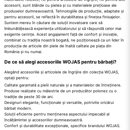
accesorii, sunt blânde cu pielea și cu materialele prețioase ale
produselor dumneavoastră. Tehnologiile de producție, adaptate și
pentru accesorii, se reflectă în durabilitatea și finețea finisajelor.
Suntem mereu în căutare de soluții inovatoare care să
îmbunătățească experiența utilizatorului și să răspundă celor mai
exigente cerințe. Acest angajament față de confort și inovație,
combinat cu tradiția noastră bogată, ne poziționează ca un lider în
producția de articole din piele de înaltă calitate pe piața din
România și nu numai.
De ce să alegi accesoriile WOJAS pentru bărbați?
Alegând accesoriile și articolele de îngrijire din colecția WOJAS,
optați pentru:
Calitate garantată a pielii naturale și a materialelor de întreținere.
Produse realizate cu măiestrie de un producător polonez cu o
tradiție de peste 30 de ani.
Designuri elegante, funcționale și versatile, potrivite oricărui
bărbat modern.
Soluții eficiente pentru menținerea aspectului impecabil al
încălțămintei și accesoriilor dumneavoastră.
Confort și durabilitate excepționale, specifice brandului WOJAS.