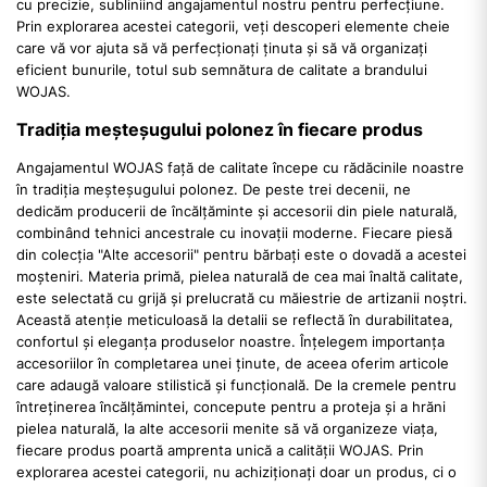
cu precizie, subliniind angajamentul nostru pentru perfecțiune.
Prin explorarea acestei categorii, veți descoperi elemente cheie
care vă vor ajuta să vă perfecționați ținuta și să vă organizați
eficient bunurile, totul sub semnătura de calitate a brandului
WOJAS.
Tradiția meșteșugului polonez în fiecare produs
Angajamentul WOJAS față de calitate începe cu rădăcinile noastre
în tradiția meșteșugului polonez. De peste trei decenii, ne
dedicăm producerii de încălțăminte și accesorii din piele naturală,
combinând tehnici ancestrale cu inovații moderne. Fiecare piesă
din colecția "Alte accesorii" pentru bărbați este o dovadă a acestei
moșteniri. Materia primă, pielea naturală de cea mai înaltă calitate,
este selectată cu grijă și prelucrată cu măiestrie de artizanii noștri.
Această atenție meticuloasă la detalii se reflectă în durabilitatea,
confortul și eleganța produselor noastre. Înțelegem importanța
accesoriilor în completarea unei ținute, de aceea oferim articole
care adaugă valoare stilistică și funcțională. De la cremele pentru
întreținerea încălțămintei, concepute pentru a proteja și a hrăni
pielea naturală, la alte accesorii menite să vă organizeze viața,
fiecare produs poartă amprenta unică a calității WOJAS. Prin
explorarea acestei categorii, nu achiziționați doar un produs, ci o