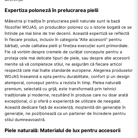
Expertiza poloneză în prelucrarea pielii
Măiestria și tradiția în prelucrarea pielii naturale sunt la bază
filozofiei WOJAS, un producător polonez cu o istorie bogată ce se
întinde pe mai bine de trei decenii. Această expertiză se reflectă
în fiecare produs, inclusiv în categoria "Alte accesorii" pentru
bărbați, unde calitatea pielii și finețea execuției sunt primordiale.
Fie că vorbim despre cremele de curățat concepute pentru a
proteja cele mai delicate tipuri de piele, sau despre alte accesorii
menite să vă completeze stilul, ne asigurăm că fiecare articol
respectă cele mai înalte standarde europene. Alegerea produselor
WOJAS înseamnă a opta pentru durabilitate, confort și un design
atemporal, conceput pentru a rezista în timp. Pielea naturală
premium, selectată cu grijă, este transformată prin tehnici
tradiționale și moderne, rezultând în produse care nu doar arată
excepțional, ci și oferă o experiență de utilizare de neegalat.
Această dedicare față de excelență, moștenită din generație în
generație, ne poziționează ca un partener de încredere pentru
stilul dumneavoastră.
Piele naturală: Materialul de lux pentru accesorii