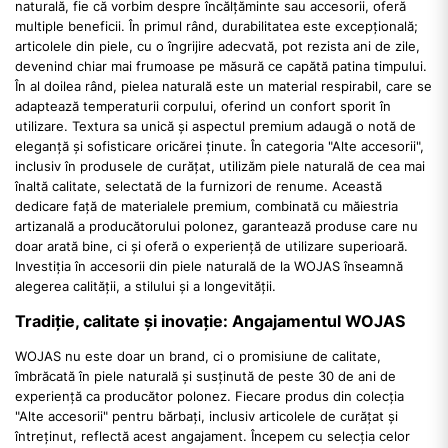
naturală, fie că vorbim despre încălțăminte sau accesorii, oferă
multiple beneficii. În primul rând, durabilitatea este excepțională;
articolele din piele, cu o îngrijire adecvată, pot rezista ani de zile,
devenind chiar mai frumoase pe măsură ce capătă patina timpului.
În al doilea rând, pielea naturală este un material respirabil, care se
adaptează temperaturii corpului, oferind un confort sporit în
utilizare. Textura sa unică și aspectul premium adaugă o notă de
eleganță și sofisticare oricărei ținute. În categoria "Alte accesorii",
inclusiv în produsele de curățat, utilizăm piele naturală de cea mai
înaltă calitate, selectată de la furnizori de renume. Această
dedicare față de materialele premium, combinată cu măiestria
artizanală a producătorului polonez, garantează produse care nu
doar arată bine, ci și oferă o experiență de utilizare superioară.
Investiția în accesorii din piele naturală de la WOJAS înseamnă
alegerea calității, a stilului și a longevității.
Tradiție, calitate și inovație: Angajamentul WOJAS
WOJAS nu este doar un brand, ci o promisiune de calitate,
îmbrăcată în piele naturală și susținută de peste 30 de ani de
experiență ca producător polonez. Fiecare produs din colecția
"Alte accesorii" pentru bărbați, inclusiv articolele de curățat și
întreținut, reflectă acest angajament. Începem cu selecția celor