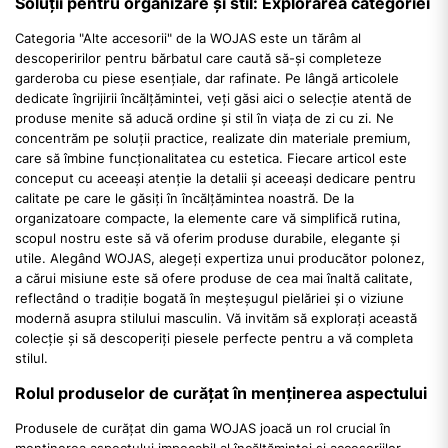
Soluții pentru organizare și stil: Explorarea categoriei
Categoria "Alte accesorii" de la WOJAS este un tărâm al
descoperirilor pentru bărbatul care caută să-și completeze
garderoba cu piese esențiale, dar rafinate. Pe lângă articolele
dedicate îngrijirii încălțămintei, veți găsi aici o selecție atentă de
produse menite să aducă ordine și stil în viața de zi cu zi. Ne
concentrăm pe soluții practice, realizate din materiale premium,
care să îmbine funcționalitatea cu estetica. Fiecare articol este
conceput cu aceeași atenție la detalii și aceeași dedicare pentru
calitate pe care le găsiți în încălțămintea noastră. De la
organizatoare compacte, la elemente care vă simplifică rutina,
scopul nostru este să vă oferim produse durabile, elegante și
utile. Alegând WOJAS, alegeți expertiza unui producător polonez,
a cărui misiune este să ofere produse de cea mai înaltă calitate,
reflectând o tradiție bogată în meșteșugul pielăriei și o viziune
modernă asupra stilului masculin. Vă invităm să explorați această
colecție și să descoperiți piesele perfecte pentru a vă completa
stilul.
Rolul produselor de curățat în menținerea aspectului
Produsele de curățat din gama WOJAS joacă un rol crucial în
menținerea aspectului impecabil al încălțămintei și accesoriilor