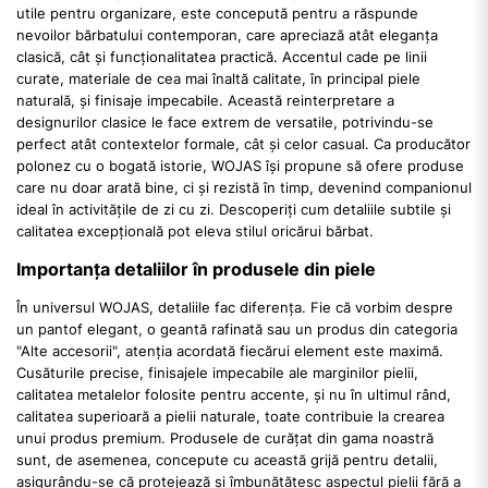
utile pentru organizare, este concepută pentru a răspunde
nevoilor bărbatului contemporan, care apreciază atât eleganța
clasică, cât și funcționalitatea practică. Accentul cade pe linii
curate, materiale de cea mai înaltă calitate, în principal piele
naturală, și finisaje impecabile. Această reinterpretare a
designurilor clasice le face extrem de versatile, potrivindu-se
perfect atât contextelor formale, cât și celor casual. Ca producător
polonez cu o bogată istorie, WOJAS își propune să ofere produse
care nu doar arată bine, ci și rezistă în timp, devenind companionul
ideal în activitățile de zi cu zi. Descoperiți cum detaliile subtile și
calitatea excepțională pot eleva stilul oricărui bărbat.
Importanța detaliilor în produsele din piele
În universul WOJAS, detaliile fac diferența. Fie că vorbim despre
un pantof elegant, o geantă rafinată sau un produs din categoria
"Alte accesorii", atenția acordată fiecărui element este maximă.
Cusăturile precise, finisajele impecabile ale marginilor pielii,
calitatea metalelor folosite pentru accente, și nu în ultimul rând,
calitatea superioară a pielii naturale, toate contribuie la crearea
unui produs premium. Produsele de curățat din gama noastră
sunt, de asemenea, concepute cu această grijă pentru detalii,
asigurându-se că protejează și îmbunătățesc aspectul pielii fără a