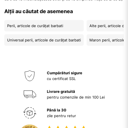
demonstrând că tradiția și modernitatea pot coexista armonios.
Alții au căutat de asemenea
Garanția calității superioare a pielii naturale
La WOJAS, calitatea superioară a pielii naturale nu este doar un
Perii, articole de curățat barbati
Alte perii, articole de
detaliu, ci un principiu fundamental. Această dedicare se extinde
asupra întregii noastre oferte, inclusiv asupra categoriei "Alte
Universal perii, articole de curățat barbati
Maron perii, articole 
accesorii" pentru bărbați. Fie că optați pentru produsele noastre
de curățat și întreținut, concepute pentru a conserva frumusețea
pielii, sau pentru alte accesorii utile, aveți certitudinea că
beneficiați de cele mai bune materiale. Pielea naturală selectată de
noi provine de la tăbăcării de renume și este prelucrată cu
Cumpărături sigure
cu certificat SSL
Livrare gratuită
pentru comenzile de min 100 Lei
Până la 30
zile pentru retur