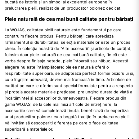
bucată de istorie și un simbol al excelenței europene în
prelucrarea pielii, realizat de un producător polonez dedicat.
Piele naturală de cea mai bună calitate pentru bărbați
La WOJAS, calitatea pielii naturale este fundamentul pe care
construim fiecare produs. Pentru bărbații care apreciază
rafinamentul și durabilitatea, selecția materialelor este un proces
cheie. În colecția noastră de "Alte accesorii" și articole de curățat,
folosim doar piele naturală de cea mai bună calitate, fie că este
vorba despre finisaje netede, piele întoarsă sau năbuc. Această
alegere nu este întâmplătoare: pielea naturală oferă o
respirabilitate superioară, se adaptează perfect formei piciorului și,
cu o îngrijire adecvată, devine mai frumoasă în timp. Articolele de
curățat pe care le oferim sunt special formulate pentru a respecta
și proteja aceste materiale prețioase, prelungind durata de viață a
încălțămintei și accesoriilor dumneavoastră. Fiecare produs din
gama WOJAS, de la cele mai mici articole de întreținere, la
accesoriile care vă completează ținuta, beneficiază de expertiza
unui producător polonez cu o bogată tradiție în prelucrarea pielii.
Vă invităm să descoperiți diferența pe care o face calitatea
superioară a materialelor.