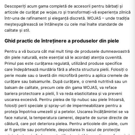
Descoperiți acum gama completă de accesorii pentru bărbați și
articole de curățat pe wojas.ro și transformați-vă experiența zilnică
într-una de rafinament și eleganță discretă. WOJAS – unde tradiția
meșteșugărească se întâlnește cu cele mai înalte standarde de
calitate și stil.
Ghid practic de întreținere a produselor din piele
Pentru a vă bucura cât mai mult timp de produsele dumneavoastră
din piele naturală, este esențial să le acordați atenția cuvenită.
Primul pas este curățarea regulată, utilizând produse specifice
care îndepărtează murdăria fără a afecta structura pielii. Folosiți o
perie moale sau o lavetă din microfibră pentru a aplica cremele de
curățare sau balsamurile. După curățare, o cremă nutritivă sau un
balsam de calitate, precum cele din gama WOJAS, va reface
bariera protectoare a pielii, îi va reda elasticitatea și va preveni
uscarea excesivă. Pentru pielea de tip nubuc sau piele întoarsă,
folosiți perii speciale și spray-uri de impermeabilizare pentru a
proteja împotriva umezelii și a petelor. Uscarea încălțămintei se va
face natural, la temperatura camerei, departe de surse directe de
căldură, care pot deteriora pielea. Pentru articolele din piele, cum
ar fi gențile sau portofelele, depozitarea în sacul de protecție