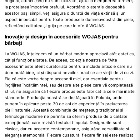
original, atunci când nu sunt utilizate, ajută la menținerea formei și
la protejarea împotriva prafului. Acordând o atenție deosebită
acestor pași simpli, veți asigura o durată de viață extinsă și un
aspect impecabil pentru toate produsele dumneavoastră din piele,
reflectând calitatea și grija pe care le oferă WOJAS.
Inovație și design în accesoriile WOJAS pentru
bărbați
La WOJAS, înțelegem că un bărbat modern apreciază atât estetica,
cât și funcționalitatea. De aceea, colecția noastră de "Alte
accesorii" este atent curatoriată pentru a include articole care nu
doar arată bine, ci și răspund nevoilor practice ale vieții de zi cu zi.
Fie că este vorba despre accesorii mici, dar esențiale pentru
îngrijirea încălțămintei, sau despre alte piese care vă completează
stilul, ne asigurăm că fiecare produs este fabricat la cele mai înalte
standarde. Producția noastră se desfășoară în Polonia, unde
punem în aplicare peste 30 de ani de experiență în prelucrarea
pielii naturale. Această combinație de meșteșug tradițional și
tehnologii moderne ne permite să oferim produse de o calitate
excepțională, care rezistă testului timpului. Designurile sunt
clasice, dar cu accente contemporane, asigurând versatilitate și
eleganță atemporală. Fiecare cusătură, fiecare finisaj este realizat