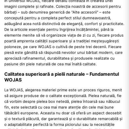
În universul WOJAS, fiecare detaliu contează în crearea unei
imagini complete și rafinate. Colecția noastră de accesorii pentru
bărbați – sub denumirea generică de "Alte accesorii" – este
concepută pentru a completa perfect stilul dumneavoastră,
adăugând acea notă distinctivă de eleganță, confort și practicitate.
De la articole esențiale pentru îngrijirea încălțămintei, până la
elemente menite să vă organizeze viața de zi cu zi, fiecare produs
poartă amprenta calității superioare și a tradiției meșteșugărești
poloneze, pe care WOJAS o cultivă de peste trei decenii. Fiecare
piesă este gândită să răspundă nevoilor unui bărbat modern, care
apreciază rafinamentul, durabilitatea și produsele realizate cu
pasiune din piele naturală de cea mai înaltă calitate.
Calitatea superioară a pielii naturale – Fundamentul
WOJAS
La WOJAS, alegerea materiei prime este un proces riguros, menit
să asigure produse de o calitate excepțională. Pielea naturală, fie
că vorbim despre pielea box netedă, pielea întoarsă sau năbucul
fin, este selectată cu cea mai mare atenție din cele mai bune
tăbăcării europene. Aceasta nu doar că oferă un aspect deosebit
și o textură plăcută, dar garantează și o durabilitate remarcabilă și
o adaptabilitate perfectă la forma piciorului sau la necesitățile