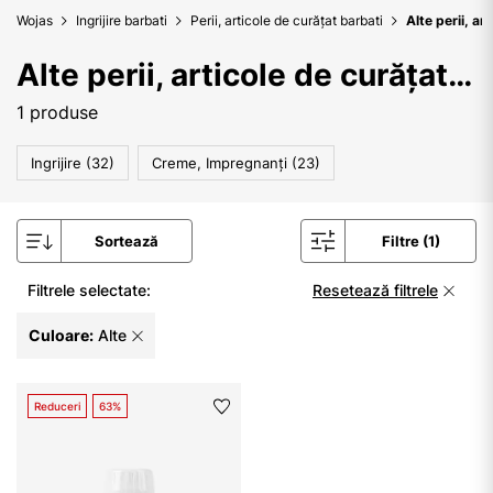
Wojas
Ingrijire barbati
Perii, articole de curățat barbati
Alte perii, ar
Alte perii, articole de curățat barbati
1 produse
Ingrijire (32)
Creme, Impregnanți (23)
Sortează
Filtre (1)
Filtrele selectate:
Resetează filtrele
Culoare:
Alte
Reduceri
63%