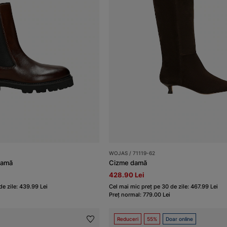
WOJAS / 71119-62
damă
Cizme damă
428.90 Lei
de zile: 439.99 Lei
Cel mai mic preț pe 30 de zile: 467.99 Lei
Preț normal: 779.00 Lei
Reduceri
55%
Doar online