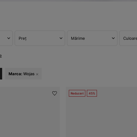
Preț
Mărime
Culoar
e
Marca:
Wojas
Reduceri
45%