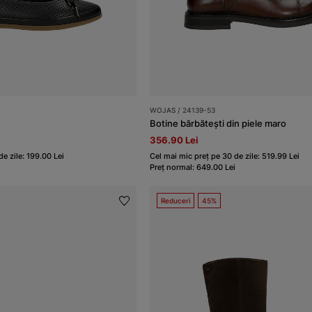
WOJAS / 24139-53
Botine bărbătești din piele maro
356.90 Lei
e zile: 199.00 Lei
Cel mai mic preț pe 30 de zile: 519.99 Lei
Preț normal: 649.00 Lei
Reduceri
45%