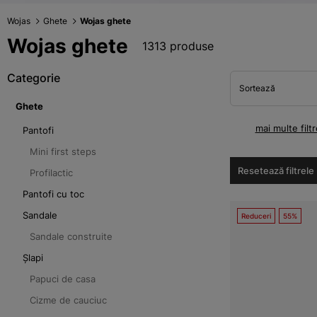
Wojas
Ghete
Wojas ghete
Wojas ghete
1313 produse
Categorie
Sortează
Ghete
mai multe filtr
Pantofi
Mini first steps
Resetează filtrele
Profilactic
Pantofi cu toc
Sandale
Reduceri
55%
Sandale construite
Șlapi
Papuci de casa
Cizme de cauciuc