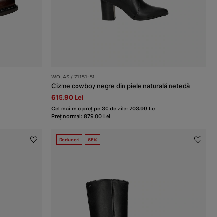
WOJAS / 71151-51
Cizme cowboy negre din piele naturală netedă
615.90 Lei
Cel mai mic preț pe 30 de zile: 703.99 Lei
Preț normal: 879.00 Lei
Reduceri
65%