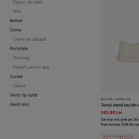
Papuci de balet
Mini
Botine
Cizme
Cizme de zăpadă
Portofele
Trecking
Pantofi pentru apă
Curele
Căciuli
Genți tip cufăr
WOJAS / 46265-54
Genți mici
Teniși damă bej din 
242.90 Lei
Cel mai mic preț pe 30 
Preț normal: 539.00 Lei