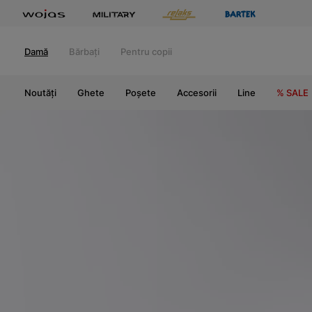
Damă
Bărbați
Pentru copii
Noutăți
Ghete
Poșete
Accesorii
Line
% SALE