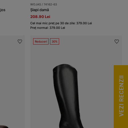
WOJAS / 74162-63
 jos
Șlapi damă
208.90 Lei
Cel mai mic preț pe 30 de zile: 379.00 Lei
Preț normal: 379.00 Lei
Reduceri
30%
VEZI RECENZII