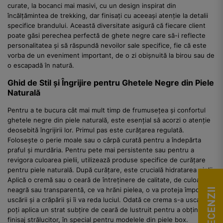
curate, la bocanci mai masivi, cu un design inspirat din
încălțămintea de trekking, dar finisați cu aceeași atenție la detalii
specifice brandului. Această diversitate asigură că fiecare client
poate găsi perechea perfectă de ghete negre care să-i reflecte
personalitatea și să răspundă nevoilor sale specifice, fie că este
vorba de un eveniment important, de o zi obișnuită la birou sau de
o escapadă în natură.
Ghid de Stil și Îngrijire pentru Ghetele Negre din Piele
Naturală
Pentru a te bucura cât mai mult timp de frumusețea și confortul
ghetele negre din piele naturală, este esențial să acorzi o atenție
deosebită îngrijirii lor. Primul pas este curățarea regulată.
Folosește o perie moale sau o cârpă curată pentru a îndepărta
praful și murdăria. Pentru pete mai persistente sau pentru a
revigora culoarea pielii, utilizează produse specifice de curățare
pentru piele naturală. După curățare, este crucială hidratarea pielii.
Aplică o cremă sau o ceară de întreținere de calitate, de culoare
neagră sau transparentă, ce va hrăni pielea, o va proteja împotriva
VEZI RECENZII
uscării și a crăpării și îi va reda luciul. Odată ce crema s-a uscat,
poți aplica un strat subțire de ceară de lustruit pentru a obține un
finisaj strălucitor, în special pentru modelele din piele box.