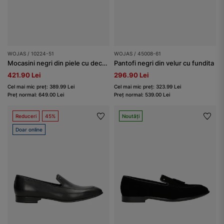
WOJAS / 10224-51
WOJAS / 45008-61
Mocasini negri din piele cu decor metalic
Pantofi negri din velur cu fundita
421.90 Lei
296.90 Lei
Cel mai mic preț: 389.99 Lei
Cel mai mic preț: 323.99 Lei
Preț normal: 649.00 Lei
Preț normal: 539.00 Lei
Reduceri
45%
Noutăți
Doar online