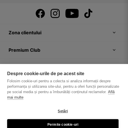
Zona clientului
Premium Club
Recomandări
Despre cookie-urile de pe acest site
Folosim cookie-uri pentru a colecta si analiza informații despre
Despre firmă
performanța și utilizarea site-ului, pentru a oferi funcții personalizate
pe social media și pentru a îmbunătăți conținutul reclamelor.
Află
mai multe
Setări
Politica de confidențialitate
Regulament magazin
Permite cookie-uri