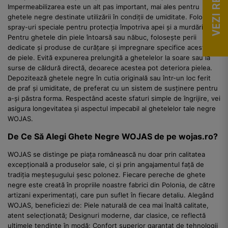
Impermeabilizarea este un alt pas important, mai ales pentru
ghetele negre destinate utilizării în condiții de umiditate. Folosește
spray-uri speciale pentru protecția împotriva apei și a murdăriei.
Pentru ghetele din piele întoarsă sau năbuc, folosește perii
dedicate și produse de curățare și impregnare specifice acestui tip
de piele. Evită expunerea prelungită a ghetelelor la soare sau la
surse de căldură directă, deoarece acestea pot deteriora pielea.
Depozitează ghetele negre în cutia originală sau într-un loc ferit
de praf și umiditate, de preferat cu un sistem de susținere pentru
a-și păstra forma. Respectând aceste sfaturi simple de îngrijire, vei
asigura longevitatea și aspectul impecabil al ghetelelor tale negre
WOJAS.
De Ce Să Alegi Ghete Negre WOJAS de pe wojas.ro?
WOJAS se distinge pe piața românească nu doar prin calitatea
excepțională a produselor sale, ci și prin angajamentul față de
tradiția meșteșugului șesc polonez. Fiecare pereche de ghete
negre este creată în propriile noastre fabrici din Polonia, de către
artizani experimentați, care pun suflet în fiecare detaliu. Alegând
WOJAS, beneficiezi de: Piele naturală de cea mai înaltă calitate,
atent selecționată; Designuri moderne, dar clasice, ce reflectă
ultimele tendințe în modă; Confort superior garantat de tehnologii