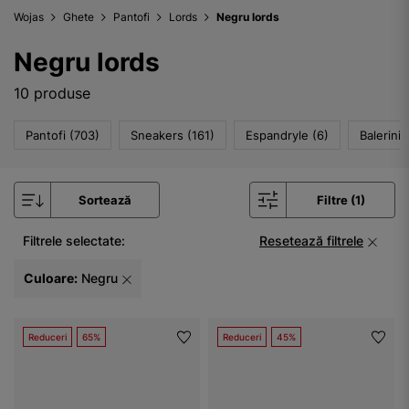
Wojas
Ghete
Pantofi
Lords
Negru lords
Negru lords
10 produse
Pantofi (703)
Sneakers (161)
Espandryle (6)
Balerini 
Sortează
Filtre (1)
Filtrele selectate:
Resetează filtrele
Culoare:
Negru
Reduceri
65%
Reduceri
45%