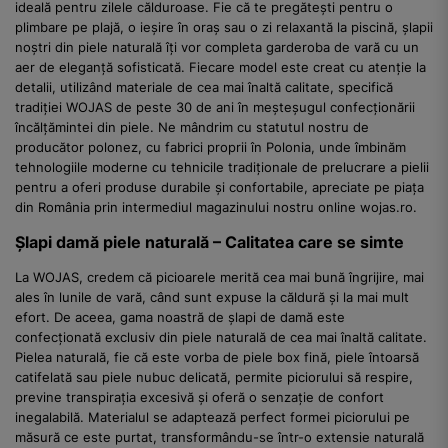
ideală pentru zilele călduroase. Fie că te pregătești pentru o
plimbare pe plajă, o ieșire în oraș sau o zi relaxantă la piscină, șlapii
noștri din piele naturală îți vor completa garderoba de vară cu un
aer de eleganță sofisticată. Fiecare model este creat cu atenție la
detalii, utilizând materiale de cea mai înaltă calitate, specifică
tradiției WOJAS de peste 30 de ani în meșteșugul confecționării
încălțămintei din piele. Ne mândrim cu statutul nostru de
producător polonez, cu fabrici proprii în Polonia, unde îmbinăm
tehnologiile moderne cu tehnicile tradiționale de prelucrare a pielii
pentru a oferi produse durabile și confortabile, apreciate pe piața
din România prin intermediul magazinului nostru online wojas.ro.
Șlapi damă piele naturală – Calitatea care se simte
La WOJAS, credem că picioarele merită cea mai bună îngrijire, mai
ales în lunile de vară, când sunt expuse la căldură și la mai mult
efort. De aceea, gama noastră de șlapi de damă este
confecționată exclusiv din piele naturală de cea mai înaltă calitate.
Pielea naturală, fie că este vorba de piele box fină, piele întoarsă
catifelată sau piele nubuc delicată, permite piciorului să respire,
previne transpirația excesivă și oferă o senzație de confort
inegalabilă. Materialul se adaptează perfect formei piciorului pe
măsură ce este purtat, transformându-se într-o extensie naturală