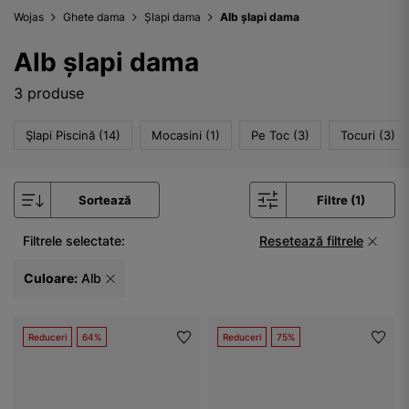
Wojas
Ghete dama
Șlapi dama
Alb șlapi dama
Alb șlapi dama
3 produse
Şlapi Piscină (14)
Mocasini (1)
Pe Toc (3)
Tocuri (3)
Sortează
Filtre (1)
Filtrele selectate:
Resetează filtrele
Culoare:
Alb
Reduceri
64%
Reduceri
75%