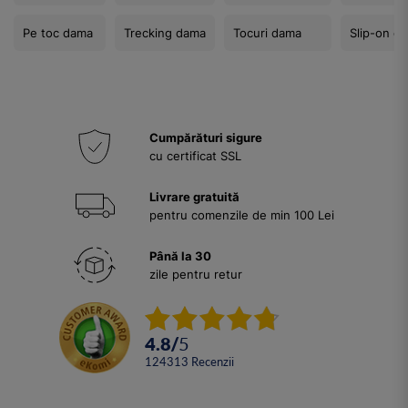
Pe toc dama
Trecking dama
Tocuri dama
Slip-on d
Cumpărături sigure
cu certificat SSL
Livrare gratuită
pentru comenzile de min 100 Lei
Până la 30
zile pentru retur
4.8
/
5
124313
Recenzii