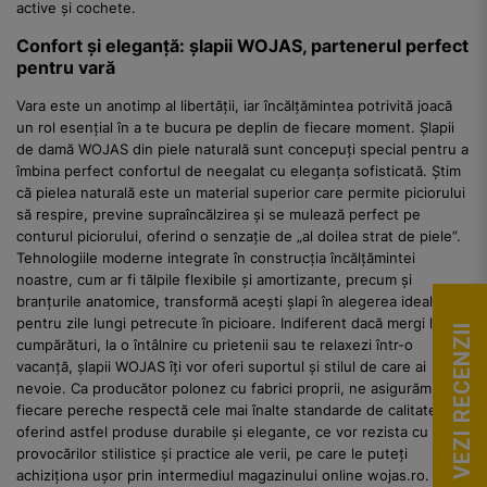
active și cochete.
Confort și eleganță: șlapii WOJAS, partenerul perfect
pentru vară
Vara este un anotimp al libertății, iar încălțămintea potrivită joacă
un rol esențial în a te bucura pe deplin de fiecare moment. Șlapii
de damă WOJAS din piele naturală sunt concepuți special pentru a
îmbina perfect confortul de neegalat cu eleganța sofisticată. Știm
că pielea naturală este un material superior care permite piciorului
să respire, previne supraîncălzirea și se mulează perfect pe
conturul piciorului, oferind o senzație de „al doilea strat de piele”.
Tehnologiile moderne integrate în construcția încălțămintei
noastre, cum ar fi tălpile flexibile și amortizante, precum și
branțurile anatomice, transformă acești șlapi în alegerea ideală
pentru zile lungi petrecute în picioare. Indiferent dacă mergi la
VEZI RECENZII
cumpărături, la o întâlnire cu prietenii sau te relaxezi într-o
vacanță, șlapii WOJAS îți vor oferi suportul și stilul de care ai
nevoie. Ca producător polonez cu fabrici proprii, ne asigurăm că
fiecare pereche respectă cele mai înalte standarde de calitate,
oferind astfel produse durabile și elegante, ce vor rezista cu brio
provocărilor stilistice și practice ale verii, pe care le puteți
achiziționa ușor prin intermediul magazinului online wojas.ro.