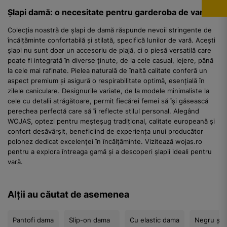
Șlapi damă: o necesitate pentru garderoba de vară
Colecția noastră de șlapi de damă răspunde nevoii stringente de
încălțăminte confortabilă și stilată, specifică lunilor de vară. Acești
șlapi nu sunt doar un accesoriu de plajă, ci o piesă versatilă care
poate fi integrată în diverse ținute, de la cele casual, lejere, până
la cele mai rafinate. Pielea naturală de înaltă calitate conferă un
aspect premium și asigură o respirabilitate optimă, esențială în
zilele caniculare. Designurile variate, de la modele minimaliste la
cele cu detalii atrăgătoare, permit fiecărei femei să își găsească
perechea perfectă care să îi reflecte stilul personal. Alegând
WOJAS, optezi pentru meșteșug tradițional, calitate europeană și
confort desăvârșit, beneficiind de experiența unui producător
polonez dedicat excelenței în încălțăminte. Vizitează wojas.ro
pentru a explora întreaga gamă și a descoperi șlapii ideali pentru
vară.
Alții au căutat de asemenea
Pantofi dama
Slip-on dama
Cu elastic dama
Negru șla