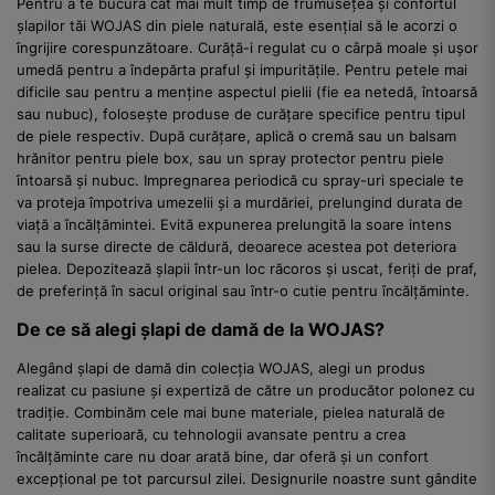
Pentru a te bucura cât mai mult timp de frumusețea și confortul
șlapilor tăi WOJAS din piele naturală, este esențial să le acorzi o
îngrijire corespunzătoare. Curăță-i regulat cu o cârpă moale și ușor
umedă pentru a îndepărta praful și impuritățile. Pentru petele mai
dificile sau pentru a menține aspectul pielii (fie ea netedă, întoarsă
sau nubuc), folosește produse de curățare specifice pentru tipul
de piele respectiv. După curățare, aplică o cremă sau un balsam
hrănitor pentru piele box, sau un spray protector pentru piele
întoarsă și nubuc. Impregnarea periodică cu spray-uri speciale te
va proteja împotriva umezelii și a murdăriei, prelungind durata de
viață a încălțămintei. Evită expunerea prelungită la soare intens
sau la surse directe de căldură, deoarece acestea pot deteriora
pielea. Depozitează șlapii într-un loc răcoros și uscat, feriți de praf,
de preferință în sacul original sau într-o cutie pentru încălțăminte.
De ce să alegi șlapi de damă de la WOJAS?
Alegând șlapi de damă din colecția WOJAS, alegi un produs
realizat cu pasiune și expertiză de către un producător polonez cu
tradiție. Combinăm cele mai bune materiale, pielea naturală de
calitate superioară, cu tehnologii avansate pentru a crea
încălțăminte care nu doar arată bine, dar oferă și un confort
excepțional pe tot parcursul zilei. Designurile noastre sunt gândite