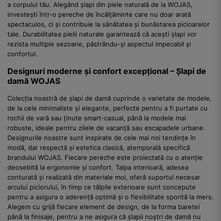
a corpului tău. Alegând șlapi din piele naturală de la WOJAS,
investești într-o pereche de încălțăminte care nu doar arată
spectaculos, ci și contribuie la sănătatea și bunăstarea picioarelor
tale. Durabilitatea pielii naturale garantează că acești șlapi vor
rezista multiple sezoane, păstrându-și aspectul impecabil și
confortul.
Designuri moderne și confort excepțional – Șlapi de
damă WOJAS
Colecția noastră de șlapi de damă cuprinde o varietate de modele,
de la cele minimaliste și elegante, perfecte pentru a fi purtate cu
rochii de vară sau ținute smart-casual, până la modele mai
robuste, ideale pentru zilele de vacanță sau escapadele urbane.
Designurile noastre sunt inspirate de cele mai noi tendințe în
modă, dar respectă și estetica clasică, atemporală specifică
brandului WOJAS. Fiecare pereche este proiectată cu o atenție
deosebită la ergonomie și confort. Talpa interioară, adesea
conturată și realizată din materiale moi, oferă suportul necesar
arcului piciorului, în timp ce tălpile exterioare sunt concepute
pentru a asigura o aderență optimă și o flexibilitate sporită la mers.
Alegem cu grijă fiecare element de design, de la forma baretei
până la finisaje, pentru a ne asigura că șlapii noștri de damă nu