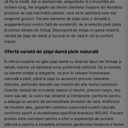
să fie la modă, dar și atemporale, asigurându-ți o investiție pe
termen lung. Ne angajăm să oferim clientelor noastre din România
produse de cea mai înaltă calitate, care să le satisfacă cele mai
exigente gusturi. Fiecare pereche de șlapi este o dovadă a
angajamentului nostru față de excelență, de la selecția pielii până
la ultimul detaliu de finisaj. Descoperă pe wojas.ro gama noastră
variată de șlapi de damă și bucură-te de vară în stil și confort
maxim.
Ofertă variată de șlapi damă piele naturală
În oferta noastră vei găsi șlapi damă cu diverse tipuri de finisaje și
detalii, menite să satisfacă orice preferință stilistică. De la modele
cu barete simple și elegante, ce pun în valoare frumusețea
naturală a pielii, până la șlapi cu accesorii precum catarame
discrete, perforații delicate sau inserții din alte texturi premium.
Culorile variază de la nuanțe clasice și neutre, precum negru, bej,
maro sau alb, la culori mai vibrante și îndrăznețe, perfecte pentru
a adăuga un accent de personalitate ținutelor de vară. Indiferent
de modelul ales, garantăm calitatea superioară a pielii naturale,
confortul sporit și durabilitatea specifică brandului WOJAS. Fiecare
produs este conceput pentru a oferi o experiență de purtare
plăcută și pentru a completa armonios garderoba modernă a femeii