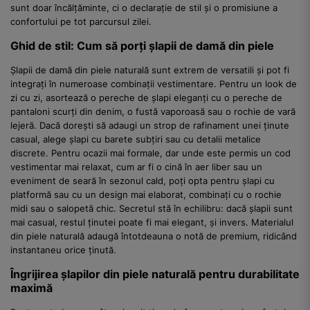
sunt doar încălțăminte, ci o declarație de stil și o promisiune a
confortului pe tot parcursul zilei.
Ghid de stil: Cum să porți șlapii de damă din piele
Șlapii de damă din piele naturală sunt extrem de versatili și pot fi
integrați în numeroase combinații vestimentare. Pentru un look de
zi cu zi, asortează o pereche de șlapi eleganți cu o pereche de
pantaloni scurți din denim, o fustă vaporoasă sau o rochie de vară
lejeră. Dacă dorești să adaugi un strop de rafinament unei ținute
casual, alege șlapi cu barete subțiri sau cu detalii metalice
discrete. Pentru ocazii mai formale, dar unde este permis un cod
vestimentar mai relaxat, cum ar fi o cină în aer liber sau un
eveniment de seară în sezonul cald, poți opta pentru șlapi cu
platformă sau cu un design mai elaborat, combinați cu o rochie
midi sau o salopetă chic. Secretul stă în echilibru: dacă șlapii sunt
mai casual, restul ținutei poate fi mai elegant, și invers. Materialul
din piele naturală adaugă întotdeauna o notă de premium, ridicând
instantaneu orice ținută.
Îngrijirea șlapilor din piele naturală pentru durabilitate
maximă