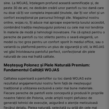
sine. La WOJAS, înțelegem profund această semnificație și, de
peste 30 de ani, ne dedicăm creării unor pantofi cu toc damă care
nu doar că îți vor completa impecabil ținutele, dar îți vor oferi și un
confort excepțional pe parcursul întregii zile. Magazinul nostru
online, wojas.ro, îți aduce mai aproape experiența luxului accesibil,
combinând tradiția meșteșugului polonez cu cele mai noi tendințe
în materie de modă și tehnologii inovatoare. Fie că optezi pentru o
pereche de pantofi cu toc stiletto pentru o seară elegantă, un
model cu toc gros pentru un confort sporit în mediul office, sau o
variantă cu platformă pentru un plus de siguranță și stil, la WOJAS
vei găsi întotdeauna pantoful perfect, confecționat din piele
naturală de cea mai înaltă calitate.
Meșteșug Polonez și Piele Naturală Premium:
Fundamentul Calității WOJAS
Calitatea superioară a pantofilor cu toc damă WOJAS este
rezultatul angajamentului nostru ferm față de meșteșugul
tradițional și utilizarea exclusivă a celor mai bune materiale.
Fiecare pereche de pantofi este concepută și produsă în propriile
noastre fabrici din Polonia, unde artiștii noștri șlefuiesc de
generații tehnici de execuție, asigurând o atenție meticuloasă
fiecărui detaliu. Pielea naturală, selectată cu grijă din cele mai