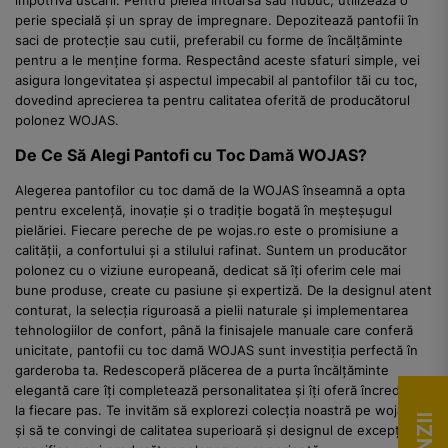
împotriva uscării. Pentru pielea întoarsă sau nubuc, utilizează o
perie specială și un spray de impregnare. Depozitează pantofii în
saci de protecție sau cutii, preferabil cu forme de încălțăminte
pentru a le menține forma. Respectând aceste sfaturi simple, vei
asigura longevitatea și aspectul impecabil al pantofilor tăi cu toc,
dovedind aprecierea ta pentru calitatea oferită de producătorul
polonez WOJAS.
De Ce Să Alegi Pantofi cu Toc Damă WOJAS?
Alegerea pantofilor cu toc damă de la WOJAS înseamnă a opta
pentru excelență, inovație și o tradiție bogată în meșteșugul
pielăriei. Fiecare pereche de pe wojas.ro este o promisiune a
calității, a confortului și a stilului rafinat. Suntem un producător
polonez cu o viziune europeană, dedicat să îți oferim cele mai
bune produse, create cu pasiune și expertiză. De la designul atent
conturat, la selecția riguroasă a pielii naturale și implementarea
tehnologiilor de confort, până la finisajele manuale care conferă
unicitate, pantofii cu toc damă WOJAS sunt investiția perfectă în
garderoba ta. Redescoperă plăcerea de a purta încălțăminte
elegantă care îți completează personalitatea și îți oferă încredere
la fiecare pas. Te invităm să explorezi colecția noastră pe wojas.ro
și să te convingi de calitatea superioară și designul de excepție,