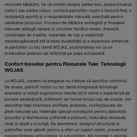
renumite tăbăcării, fie că vorbim despre pielea box, pielea întoarsă
(velur) sau pielea nubuc, conferă pantofilor noștri o textură fină, o
rezistență sporită și o respirabilitate naturală, esențială pentru
sănătatea piciorului. Procesul de tăbăcire ecologică și finisajele
manuale adaugă valoare și unicitate fiecărui model. Această
combinație de tradiție, materiale de top și expertiză
meșteșugărească stă la baza durabilității și a aspectului sofisticat
al pantofilor cu toc damă WOJAS, poziționându-ne ca un
producător polonez de referință pe piața europeană.
Confort Inovator pentru Picioarele Tale: Tehnologii
WOJAS
La WOJAS, credem că eleganța nu trebuie să sacrifice confortul.
De aceea, pantofii noștri cu toc damă integrează tehnologii
avansate și soluții ergonomice menite să îți ofere o experiență de
purtare desăvârșită, indiferent de forma tocului sau de ocazie. Am
dezvoltat tălpi interioare profilate anatomic, confecționate din
piele naturală sau materiale special concepute pentru absorbția
șocurilor și distribuirea uniformă a presiunii, reducând oboseala
chiar și după o zi lungă. De asemenea, designul structural al
pantofilor este gândit pentru a oferi un suport optim, prevenind
suprasolicitarea articulațiilor și a mușchilor. Am acordat o atenție