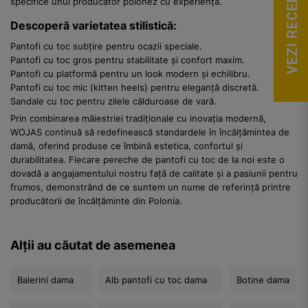
VEZI RECENZII
specifice unui producător polonez cu experiență.
Descoperă varietatea stilistică:
Pantofi cu toc subțire pentru ocazii speciale.
Pantofi cu toc gros pentru stabilitate și confort maxim.
Pantofi cu platformă pentru un look modern și echilibru.
Pantofi cu toc mic (kitten heels) pentru eleganță discretă.
Sandale cu toc pentru zilele călduroase de vară.
Prin combinarea măiestriei tradiționale cu inovația modernă,
WOJAS continuă să redefinească standardele în încălțămintea de
damă, oferind produse ce îmbină estetica, confortul și
durabilitatea. Fiecare pereche de pantofi cu toc de la noi este o
dovadă a angajamentului nostru față de calitate și a pasiunii pentru
frumos, demonstrând de ce suntem un nume de referință printre
producătorii de încălțăminte din Polonia.
Alții au căutat de asemenea
Balerini dama
Alb pantofi cu toc dama
Botine dama