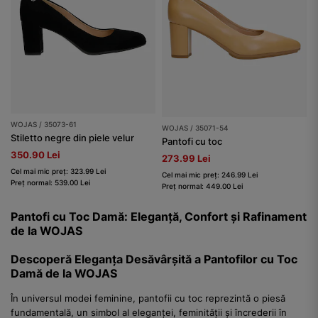
WOJAS / 35073-61
WOJAS / 35071-54
Stiletto negre din piele velur
Pantofi cu toc
350.90 Lei
273.99 Lei
Cel mai mic preț: 323.99 Lei
Cel mai mic preț: 246.99 Lei
Preț normal: 539.00 Lei
Preț normal: 449.00 Lei
Pantofi cu Toc Damă: Eleganță, Confort și Rafinament
de la WOJAS
Descoperă Eleganța Desăvârșită a Pantofilor cu Toc
Damă de la WOJAS
În universul modei feminine, pantofii cu toc reprezintă o piesă
fundamentală, un simbol al eleganței, feminității și încrederii în