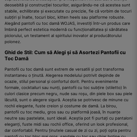
deosebită și construcției tocurilor, asigurându-ne că acestea sunt
stabile, echilibrate și executate cu precizie, fie că vorbim de tocuri
subțiri și înalte, tocuri bloc, kitten heels sau platforme robuste.
Alegând pantofi cu toc damă WOJAS, investiți într-un produs care
îmbină perfect estetica modernă cu funcționalitatea și sănătatea
piciorului, un testament al spiritului inovator al producătorului
polonez.
Ghid de Stil: Cum să Alegi și să Asortezi Pantofii cu
Toc Damă
Pantofii cu toc damă sunt extrem de versatili și pot transforma
instantaneu o ținută. Alegerea modelului potrivit depinde de
ocazie, stilul personal și confortul dorit. Pentru evenimente
formale, cocktailuri sau nunți, pantofii cu toc subțire (stiletto) în
culori clasice precum negru, nude sau roșu, din piele box sau piele
lăcuită, sunt o alegere sigură. Aceștia se potrivesc de minune cu
rochii elegante, fuste creion și costume de damă. La birou,
pantofii cu toc mediu, gros sau cu platformă joasă, în nuanțe
neutre sau pastelate, sunt ideali. Aceștia pot fi purtați cu pantaloni
eleganți, fuste midi sau rochii office, oferind un look profesional,
dar confortabil. Pentru ținutele casual de zi cu zi, poți opta pentru
pantofi cu toc bloc mai gros, sandale cu toc sau chiar botine cu