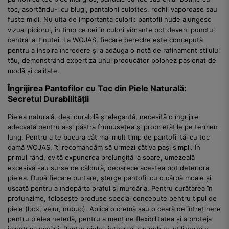
toc, asortându-i cu blugi, pantaloni culottes, rochii vaporoase sau
fuste midi. Nu uita de importanța culorii: pantofii nude alungesc
vizual piciorul, în timp ce cei în culori vibrante pot deveni punctul
central al ținutei. La WOJAS, fiecare pereche este concepută
pentru a inspira încredere și a adăuga o notă de rafinament stilului
tău, demonstrând expertiza unui producător polonez pasionat de
modă și calitate.
Îngrijirea Pantofilor cu Toc din Piele Naturală:
Secretul Durabilității
Pielea naturală, deși durabilă și elegantă, necesită o îngrijire
adecvată pentru a-și păstra frumusețea și proprietățile pe termen
lung. Pentru a te bucura cât mai mult timp de pantofii tăi cu toc
damă WOJAS, îți recomandăm să urmezi câțiva pași simpli. În
primul rând, evită expunerea prelungită la soare, umezeală
excesivă sau surse de căldură, deoarece acestea pot deteriora
pielea. După fiecare purtare, șterge pantofii cu o cârpă moale și
uscată pentru a îndepărta praful și murdăria. Pentru curățarea în
profunzime, folosește produse special concepute pentru tipul de
piele (box, velur, nubuc). Aplică o cremă sau o ceară de întreținere
pentru pielea netedă, pentru a menține flexibilitatea și a proteja