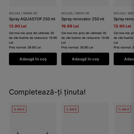
WOJAS / 99006-00
WOJAS / 99010-00
WOJAS / 990
Spray AQUASTOP 250 ml
Spray renovator 250 ml
Spray reno
13.90 Lei
19.99 Lei
13.90 Lei
Cel mai mic preț din ultimele 30
Cel mai mic preț din ultimele 30
Cel mai mic pr
de zile înainte de reducere: 19.99
de zile înainte de reducere: 19.90
de zile înaint
Lei
Lei
Lei
Preț normal: 39.90 Lei
Preț normal: 39.90 Lei
Preț normal: 3
Adaugă în coș
Adaugă în coș
Adau
Completează-ți ținuta!
% SALE
% SALE
% SALE