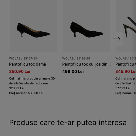
WOJAS / 35167-61
WOJAS / 35199-61
WOJAS / 351
Pantofi cu toc damă
Pantofi cu toc cui jos din piele întoarsă, negri
Pantofi cu
350.90 Lei
499.00 Lei
345.90 Le
Cel mai mic preț din ultimele 30
Cel mai mic pr
de zile înainte de reducere:
de zile înaint
323.99 Lei
377.99 Lei
Preț normal: 539.00 Lei
Preț normal: 
Produse care te-ar putea interesa