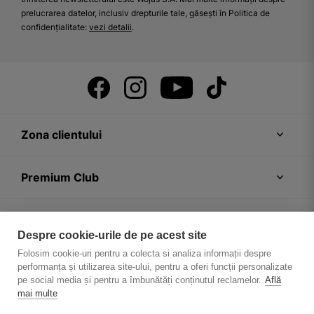
prelucrarea datelor, inclusiv drepturile tale, găsești în Politica de
confidențialitate:
vezi detalii
.
Zona clientului
Premium Club
Recomandări
Despre cookie-urile de pe acest site
Folosim cookie-uri pentru a colecta si analiza informații despre
Despre firmă
performanța și utilizarea site-ului, pentru a oferi funcții personalizate
pe social media și pentru a îmbunătăți conținutul reclamelor.
Află
mai multe