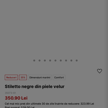
Reduceri
35%
Dimensiuni marimi
Comfort
Stiletto negre din piele velur
35073-61
350.90
Lei
Cel mai mic preț din ultimele 30 de zile înainte de reducere:
323.99
Lei
Preț normal:
539.00
Lei