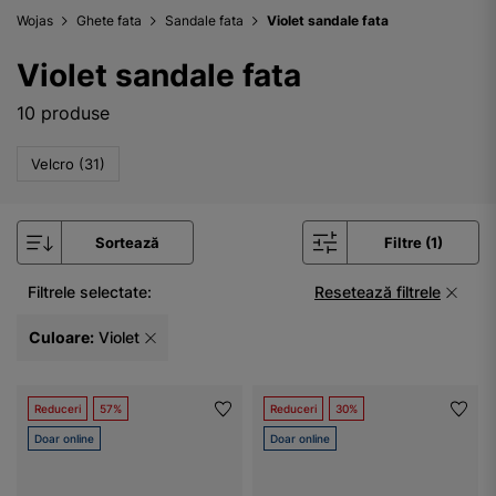
Wojas
Ghete fata
Sandale fata
Violet sandale fata
Violet sandale fata
10 produse
Velcro (31)
Sortează
Filtre (1)
Filtrele selectate:
Resetează filtrele
Culoare:
Violet
Reduceri
57%
Reduceri
30%
Doar online
Doar online