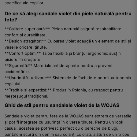
specifice ale copiilor.
De ce să alegi sandale violet din piele naturală pentru
fete?
**Calitate superioară:** Pielea naturală asigură respirabilitate,
confort și durabilitate.
**Design atrăgător:** Culoarea violet adaugă un element de stil și
veselie oricărei ținute.
**Confort optim:** Talpa flexibilă și branțul ergonomic susțin
piciorul în creștere.
**Siguranță:** Materiale antiderapante pentru a preveni
accidentările.
**Ușurință în utilizare:** Sistemele de închidere permit autonomia
copilului.
**Tradiție și expertiză:** Produs în Polonia, cu respect pentru
meșteșugul tradițional.
Ghid de stil pentru sandalele violet de la WOJAS
Sandalele violet pentru fete de la WOJAS sunt extrem de versatile
și pot fi integrate cu ușurință în diverse ținute. Pentru un look
casual, acestea se potrivesc perfect cu o pereche de blugi,
pantaloni scurți din denim sau colanți colorați, alături de un tricou