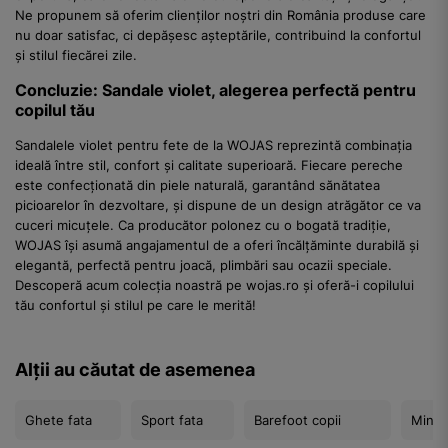
Ne propunem să oferim clienților noștri din România produse care
nu doar satisfac, ci depășesc așteptările, contribuind la confortul
și stilul fiecărei zile.
Concluzie: Sandale violet, alegerea perfectă pentru
copilul tău
Sandalele violet pentru fete de la WOJAS reprezintă combinația
ideală între stil, confort și calitate superioară. Fiecare pereche
este confecționată din piele naturală, garantând sănătatea
picioarelor în dezvoltare, și dispune de un design atrăgător ce va
cuceri micuțele. Ca producător polonez cu o bogată tradiție,
WOJAS își asumă angajamentul de a oferi încălțăminte durabilă și
elegantă, perfectă pentru joacă, plimbări sau ocazii speciale.
Descoperă acum colecția noastră pe wojas.ro și oferă-i copilului
tău confortul și stilul pe care le merită!
Alții au căutat de asemenea
Ghete fata
Sport fata
Barefoot copii
Mini f