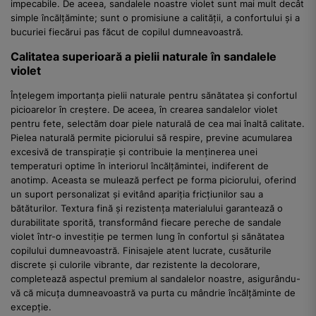
impecabile. De aceea, sandalele noastre violet sunt mai mult decât
simple încălțăminte; sunt o promisiune a calității, a confortului și a
bucuriei fiecărui pas făcut de copilul dumneavoastră.
Calitatea superioară a pielii naturale în sandalele
violet
Înțelegem importanța pielii naturale pentru sănătatea și confortul
picioarelor în creștere. De aceea, în crearea sandalelor violet
pentru fete, selectăm doar piele naturală de cea mai înaltă calitate.
Pielea naturală permite piciorului să respire, previne acumularea
excesivă de transpirație și contribuie la menținerea unei
temperaturi optime în interiorul încălțămintei, indiferent de
anotimp. Aceasta se mulează perfect pe forma piciorului, oferind
un suport personalizat și evitând apariția fricțiunilor sau a
bătăturilor. Textura fină și rezistența materialului garantează o
durabilitate sporită, transformând fiecare pereche de sandale
violet într-o investiție pe termen lung în confortul și sănătatea
copilului dumneavoastră. Finisajele atent lucrate, cusăturile
discrete și culorile vibrante, dar rezistente la decolorare,
completează aspectul premium al sandalelor noastre, asigurându-
vă că micuța dumneavoastră va purta cu mândrie încălțăminte de
excepție.