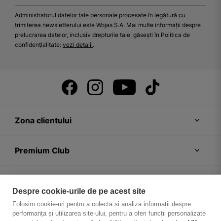
Administratorul datelor tale personale procesate în legătură cu
trimiterea newsletterului este Wojas S.A. Mai multe informații despre
prelucrarea datelor, inclusiv drepturile tale, găsești în Politica de
confidențialitate:
vezi detalii
.
Zona clientului
Premium Club
Recomandări
Despre cookie-urile de pe acest site
Folosim cookie-uri pentru a colecta si analiza informații despre
Despre firmă
performanța și utilizarea site-ului, pentru a oferi funcții personalizate