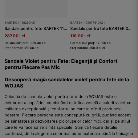
BARTEK / 118250-31
BARTEK / 016176-012 II
Sandale pentru fete BARTEK 118250-31, violet-roz
Sandale pentru fete BARTEK 016176-012 II, roz-violet
287.90 Lei
118.90 Lei
Cel mai mic preț: 239.40 Lei
Cel mai mic preț: 170.90 Lei
Preț normal: 359.00 Lei
Preț normal: 359.00 Lei
Sandale Violet pentru Fete: Eleganță și Confort
pentru Fiecare Pas Mic
Descoperă magia sandalelor violet pentru fete de la
WOJAS
Colecția de sandale violet pentru fete de la WOJAS este o
celebrare a copilăriei, combinând estetica veselă a culorii violet cu
calitatea excepțională și confortul pe care le oferă produsele
noastre. Fiecare pereche este concepută cu grijă, punând accent
pe sănătatea și dezvoltarea piciorușelor celor mici, dar și pe stilul
care le va face să se simtă speciale. Știm că fiecare detaliu
contează, de la alegerea celor mai bune materiale până la finisajele