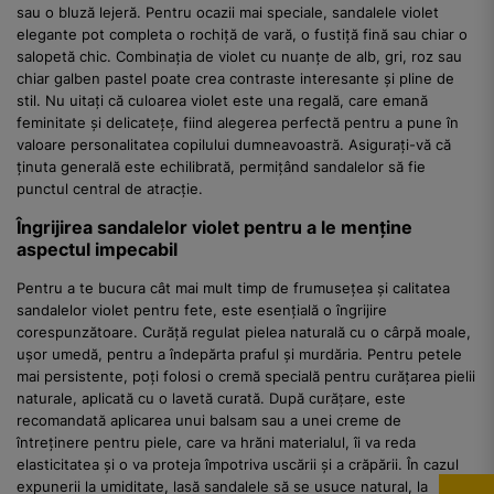
sau o bluză lejeră. Pentru ocazii mai speciale, sandalele violet
elegante pot completa o rochiță de vară, o fustiță fină sau chiar o
salopetă chic. Combinația de violet cu nuanțe de alb, gri, roz sau
chiar galben pastel poate crea contraste interesante și pline de
stil. Nu uitați că culoarea violet este una regală, care emană
feminitate și delicatețe, fiind alegerea perfectă pentru a pune în
valoare personalitatea copilului dumneavoastră. Asigurați-vă că
ținuta generală este echilibrată, permițând sandalelor să fie
punctul central de atracție.
Îngrijirea sandalelor violet pentru a le menține
aspectul impecabil
Pentru a te bucura cât mai mult timp de frumusețea și calitatea
sandalelor violet pentru fete, este esențială o îngrijire
corespunzătoare. Curăță regulat pielea naturală cu o cârpă moale,
ușor umedă, pentru a îndepărta praful și murdăria. Pentru petele
mai persistente, poți folosi o cremă specială pentru curățarea pielii
naturale, aplicată cu o lavetă curată. După curățare, este
recomandată aplicarea unui balsam sau a unei creme de
întreținere pentru piele, care va hrăni materialul, îi va reda
elasticitatea și o va proteja împotriva uscării și a crăpării. În cazul
expunerii la umiditate, lasă sandalele să se usuce natural, la