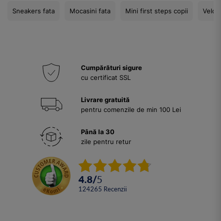
Sneakers fata
Mocasini fata
Mini first steps copii
Velcro
Cumpărături sigure
cu certificat SSL
Livrare gratuită
pentru comenzile de min 100 Lei
Până la 30
zile pentru retur
4.8
/
5
124265
Recenzii