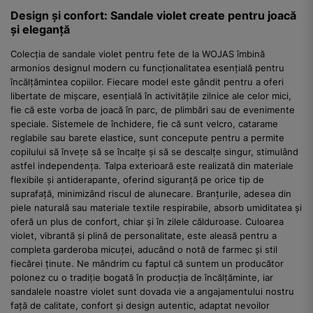
Design și confort: Sandale violet create pentru joacă
și eleganță
Colecția de sandale violet pentru fete de la WOJAS îmbină
armonios designul modern cu funcționalitatea esențială pentru
încălțămintea copiilor. Fiecare model este gândit pentru a oferi
libertate de mișcare, esențială în activitățile zilnice ale celor mici,
fie că este vorba de joacă în parc, de plimbări sau de evenimente
speciale. Sistemele de închidere, fie că sunt velcro, catarame
reglabile sau barete elastice, sunt concepute pentru a permite
copilului să învețe să se încalțe și să se descalțe singur, stimulând
astfel independența. Talpa exterioară este realizată din materiale
flexibile și antiderapante, oferind siguranță pe orice tip de
suprafață, minimizând riscul de alunecare. Branțurile, adesea din
piele naturală sau materiale textile respirabile, absorb umiditatea și
oferă un plus de confort, chiar și în zilele călduroase. Culoarea
violet, vibrantă și plină de personalitate, este aleasă pentru a
completa garderoba micuței, aducând o notă de farmec și stil
fiecărei ținute. Ne mândrim cu faptul că suntem un producător
polonez cu o tradiție bogată în producția de încălțăminte, iar
sandalele noastre violet sunt dovada vie a angajamentului nostru
față de calitate, confort și design autentic, adaptat nevoilor