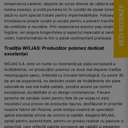
temperatura camerei, departe de surse directe de căldură sau
VEZI RECENZII
lumina soarelui, și evită purtarea lor în condiții de ploaie torențială
dacă nu sunt special tratate pentru impermeabilitate. Folosește
întotdeauna șosete curate și uscate pentru a preveni transferul
de umiditate și murdărie. Prin respectarea acestor pași simpli de
îngrijire, vei asigura longevitatea și aspectul impecabil al sandalelor
violet, transformându-le într-o piesă vestimentară prețioasă.
Tradiția WOJAS: Producător polonez dedicat
excelenței
WOJAS S.A. este un nume cu rezonanță pe piața europeană a
încălțămintei, un producător polonez ce duce mai departe tradiția
meșteșugului șaesc, îmbinată cu inovația tehnologică. Cu peste 30
de ani de experiență, ne dedicăm creării de încălțăminte din piele
naturală de cea mai înaltă calitate, punând accent pe confort
excepțional, durabilitate și un design contemporan. Fiecare
pereche de sandale violet pentru fete de pe wojas.ro este
rezultatul unui proces de producție riguros, desfășurat în propriile
noastre fabrici din Polonia, unde echipa noastră de specialiști
aplică standarde stricte de control al calității. Alegând WOJAS,
optați pentru autenticitate, pentru un produs realizat cu pasiune și
expertiză, care reflectă valorile europene ale calității și eleganței.