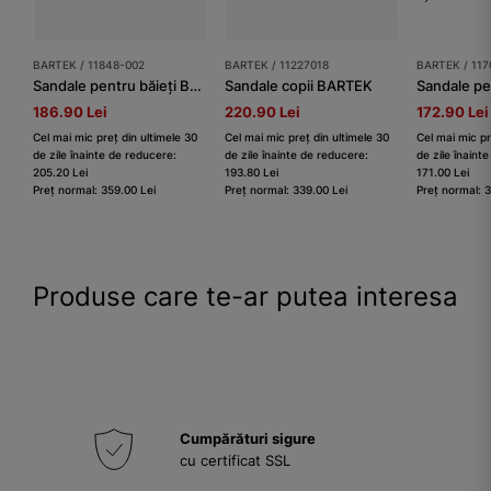
BARTEK / 11848-002
BARTEK / 11227018
BARTEK / 117
Sandale pentru băieți BARTEK 11848-002, verde-bleumarin
Sandale copii BARTEK
186.90 Lei
220.90 Lei
172.90 Lei
Cel mai mic preț din ultimele 30
Cel mai mic preț din ultimele 30
Cel mai mic pr
de zile înainte de reducere:
de zile înainte de reducere:
de zile înaint
205.20 Lei
193.80 Lei
171.00 Lei
Preț normal: 359.00 Lei
Preț normal: 339.00 Lei
Preț normal: 
Produse care te-ar putea interesa
Cumpărături sigure
cu certificat SSL