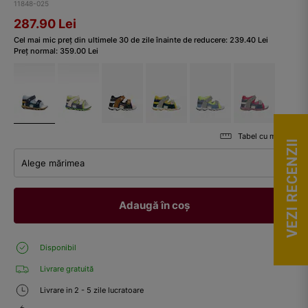
11848-025
287.90
Lei
Cel mai mic preț din ultimele 30 de zile înainte de reducere:
239.40
Lei
Preț normal:
359.00
Lei
Tabel cu mărimi
VEZI RECENZII
Alege mărimea
Adaugă în coș
Disponibil
Livrare gratuită
Livrare in 2 - 5 zile lucratoare