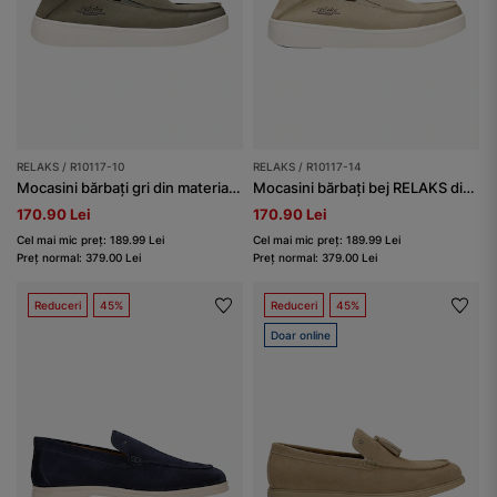
RELAKS / R10117-10
RELAKS / R10117-14
Mocasini bărbați gri din material MicroPOLYtex
Mocasini bărbați bej RELAKS din material MicroPOLYtex
170.90 Lei
170.90 Lei
Cel mai mic preț: 189.99 Lei
Cel mai mic preț: 189.99 Lei
Preț normal: 379.00 Lei
Preț normal: 379.00 Lei
Reduceri
45%
Reduceri
45%
Doar online