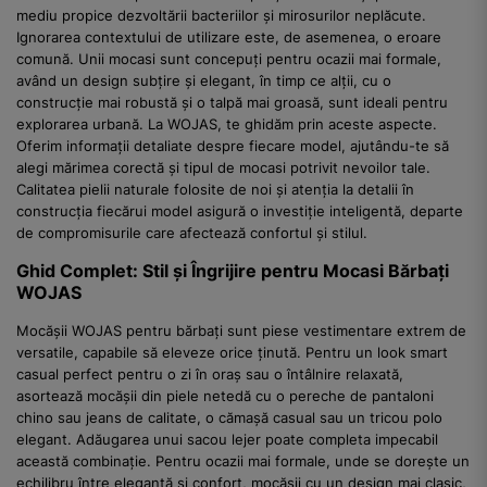
mediu propice dezvoltării bacteriilor și mirosurilor neplăcute.
Ignorarea contextului de utilizare este, de asemenea, o eroare
comună. Unii mocasi sunt concepuți pentru ocazii mai formale,
având un design subțire și elegant, în timp ce alții, cu o
construcție mai robustă și o talpă mai groasă, sunt ideali pentru
explorarea urbană. La WOJAS, te ghidăm prin aceste aspecte.
Oferim informații detaliate despre fiecare model, ajutându-te să
alegi mărimea corectă și tipul de mocasi potrivit nevoilor tale.
Calitatea pielii naturale folosite de noi și atenția la detalii în
construcția fiecărui model asigură o investiție inteligentă, departe
de compromisurile care afectează confortul și stilul.
Ghid Complet: Stil și Îngrijire pentru Mocasi Bărbați
WOJAS
Mocășii WOJAS pentru bărbați sunt piese vestimentare extrem de
versatile, capabile să eleveze orice ținută. Pentru un look smart
casual perfect pentru o zi în oraș sau o întâlnire relaxată,
asortează mocășii din piele netedă cu o pereche de pantaloni
chino sau jeans de calitate, o cămașă casual sau un tricou polo
elegant. Adăugarea unui sacou lejer poate completa impecabil
această combinație. Pentru ocazii mai formale, unde se dorește un
echilibru între eleganță și confort, mocășii cu un design mai clasic,