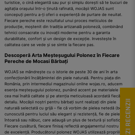
turistice, o cină elegantă sau pur și simplu dorești să te bucuri de
agitația orașului într-o ținută rafinată, mocășii WOJAS sunt
concepuți pentru a-ți oferi o experiență de purtare de neuitat.
Fiecare pereche este rezultatul unui proces meticulos de
producție, moștenit din tradiția artizanală poloneză, combinând
tehnici consacrate cu inovații moderne pentru a garanta
durabilitate, confort și un design de excepție. Investește în
calitatea care se vede și se simte la fiecare pas.
Descoperă Arta Meșteșugului Polonez în Fiecare
Pereche de Mocasi Bărbați
WOJAS se mândrește cu o istorie de peste 30 de ani în arta
confecționării încălțămintei din piele naturală. Pentru piața din
România, prin intermediul magazinului online wojas.ro, aducem
esența meșteșugului polonez, punând accent pe materialele de
cea mai înaltă calitate și pe atenția meticuloasă acordată fiecărui
VEZI RECENZII
detaliu. Mocășii noștri pentru bărbați sunt realizați din piele
naturală selectată cu grijă – fie că vorbim de pielea netedă (box),
cunoscută pentru luciul său elegant și rezistență, fie de pielea
întoarsă sau năbuc, care adaugă un plus de textură și sofisticare.
Fiecare cusătură, fiecare finisaj reflectă angajamentul nostru față
de excelență. Producătorul polonez WOJAS utilizează propriile