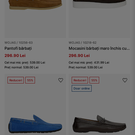
WOJAS / 10256-63
WOJAS / 10218-62
Pantofi bărbați
Mocasini bărbați maro închis cu talpă albă
296.90 Lei
296.90 Lei
Cel mai mic preț: 539.00 Lei
Cel mai mic preț: 431.99 Lei
Preț normal: 539.00 Lei
Preț normal: 539.00 Lei
Reduceri
55%
Reduceri
55%
Doar online