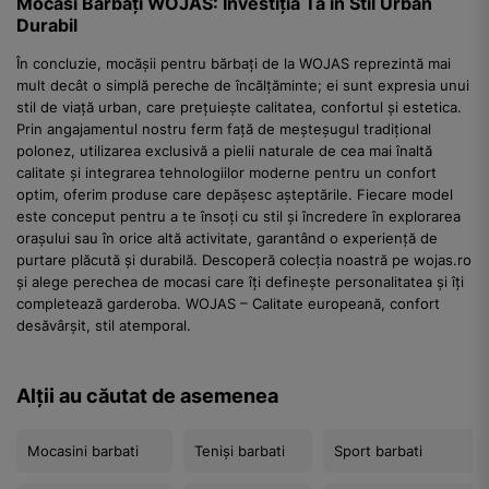
Mocasi Bărbați WOJAS: Investiția Ta în Stil Urban
Durabil
În concluzie, mocășii pentru bărbați de la WOJAS reprezintă mai
mult decât o simplă pereche de încălțăminte; ei sunt expresia unui
stil de viață urban, care prețuiește calitatea, confortul și estetica.
Prin angajamentul nostru ferm față de meșteșugul tradițional
polonez, utilizarea exclusivă a pielii naturale de cea mai înaltă
calitate și integrarea tehnologiilor moderne pentru un confort
optim, oferim produse care depășesc așteptările. Fiecare model
este conceput pentru a te însoți cu stil și încredere în explorarea
orașului sau în orice altă activitate, garantând o experiență de
purtare plăcută și durabilă. Descoperă colecția noastră pe wojas.ro
și alege perechea de mocasi care îți definește personalitatea și îți
completează garderoba. WOJAS – Calitate europeană, confort
desăvârșit, stil atemporal.
Alții au căutat de asemenea
Mocasini barbati
Teniși barbati
Sport barbati