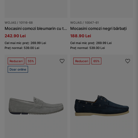
WOJAS / 10116-68
WOJAS / 10047-61
Mocasini comozi bleumarin cu talpa neagră bărbați
Mocasini comozi negri bărbați
242.90 Lei
188.90 Lei
Cel mai mic preț: 269.99 Lei
Cel mai mic preț: 269.99 Lei
Preț normal: 539.00 Lei
Preț normal: 539.00 Lei
Reduceri
55%
Reduceri
65%
Doar online