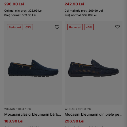
296.90 Lei
242.90 Lei
Cel mai mic preț: 323.99 Lei
Cel mai mic preț: 269.99 Lei
Preț normal: 539.00 Lei
Preț normal: 539.00 Lei
Reduceri
65%
Reduceri
45%
WOJAS / 10047-66
WOJAS / 10103-26
Mocasini clasici bleumarin bărbați
Mocasini bleumarin din piele perforată bărbați
188.90 Lei
296.90 Lei