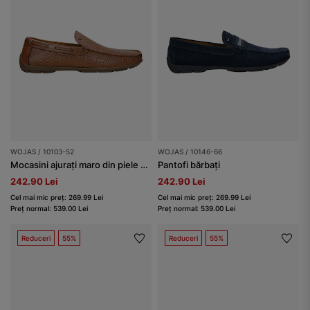
WOJAS / 10103-52
WOJAS / 10146-66
Mocasini ajurați maro din piele granulată bărbați
Pantofi bărbați
242.90 Lei
242.90 Lei
Cel mai mic preț: 269.99 Lei
Cel mai mic preț: 269.99 Lei
Preț normal: 539.00 Lei
Preț normal: 539.00 Lei
Reduceri
55%
Reduceri
55%