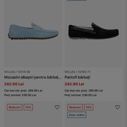
WOJAS / 10116-69
WOJAS / 10190-71
Mocasini albaștri pentru bărbați pentru primăvară
Pantofi bărbați
242.90 Lei
242.90 Lei
Cel mai mic preț: 269.99 Lei
Cel mai mic preț: 269.99 Lei
Preț normal: 539.00 Lei
Preț normal: 539.00 Lei
Reduceri
55%
Reduceri
55%
Doar online