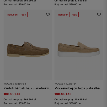
Cel mai mic preț: 269.99 Lei
Cel mai mic preț: 323.99 Lei
Preț normal: 539.00 Lei
Preț normal: 539.00 Lei
Reduceri
65%
Reduceri
65%
WOJAS / 10256-64
WOJAS / 10218-64
Pantofi bărbați bej cu șireturi în stil mocasin
Mocasini bej cu talpa plată albă bărbați
188.90 Lei
188.90 Lei
Cel mai mic preț: 269.99 Lei
Cel mai mic preț: 269.99 Lei
Preț normal: 539.00 Lei
Preț normal: 539.00 Lei