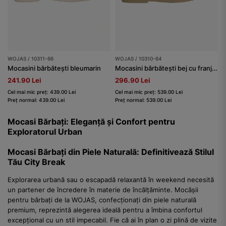
WOJAS / 10311-66
WOJAS / 10310-64
Mocasini bărbătești bleumarin
Mocasini bărbătești bej cu franjuri
241.90 Lei
296.90 Lei
Cel mai mic preț: 439.00 Lei
Cel mai mic preț: 539.00 Lei
Preț normal: 439.00 Lei
Preț normal: 539.00 Lei
Mocasi Bărbați: Eleganță și Confort pentru
Exploratorul Urban
Mocasi Bărbați din Piele Naturală: Definitivează Stilul
Tău City Break
Explorarea urbană sau o escapadă relaxantă în weekend necesită
un partener de încredere în materie de încălțăminte. Mocășii
pentru bărbați de la WOJAS, confecționați din piele naturală
premium, reprezintă alegerea ideală pentru a îmbina confortul
excepțional cu un stil impecabil. Fie că ai în plan o zi plină de vizite