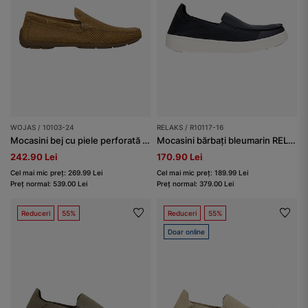
WOJAS / 10103-24
RELAKS / R10117-16
Mocasini bej cu piele perforată bărbați
Mocasini bărbați bleumarin RELAKS din material MicroPOLYtex
242.90 Lei
170.90 Lei
Cel mai mic preț: 269.99 Lei
Cel mai mic preț: 189.99 Lei
Preț normal: 539.00 Lei
Preț normal: 379.00 Lei
Reduceri
55%
Reduceri
55%
Doar online