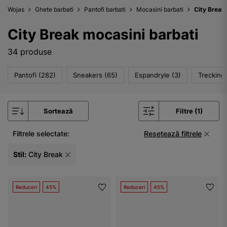
Wojas
Ghete barbati
Pantofi barbati
Mocasini barbati
City Break
City Break mocasini barbati
34 produse
Pantofi (282)
Sneakers (65)
Espandryle (3)
Trecking 
Sortează
Filtre (1)
Filtrele selectate:
Resetează filtrele
Stil:
City Break
Reduceri
45%
Reduceri
45%