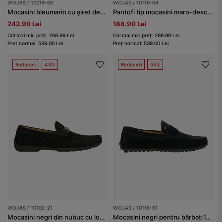
WOJAS / 10219-66
WOJAS / 10116-64
Mocasini bleumarin cu șiret decorativ de iuta bărbați
Pantofi tip mocasini maro-deschis bărbați
242.90 Lei
188.90 Lei
Cel mai mic preț: 269.99 Lei
Cel mai mic preț: 269.99 Lei
Preț normal: 539.00 Lei
Preț normal: 539.00 Lei
Reduceri
45%
Reduceri
55%
WOJAS / 10102-21
WOJAS / 10116-61
Mocasini negri din nubuc cu logo metalic bărbați
Mocasini negri pentru bărbați în stil casual