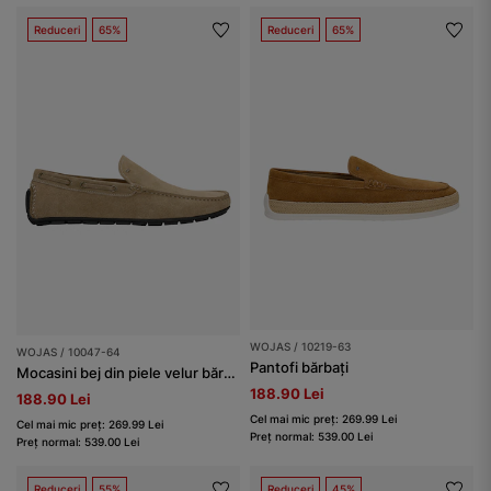
Reduceri
65%
Reduceri
65%
WOJAS / 10219-63
WOJAS / 10047-64
Pantofi bărbați
Mocasini bej din piele velur bărbați
188.90 Lei
188.90 Lei
Cel mai mic preț: 269.99 Lei
Cel mai mic preț: 269.99 Lei
Preț normal: 539.00 Lei
Preț normal: 539.00 Lei
Reduceri
55%
Reduceri
45%