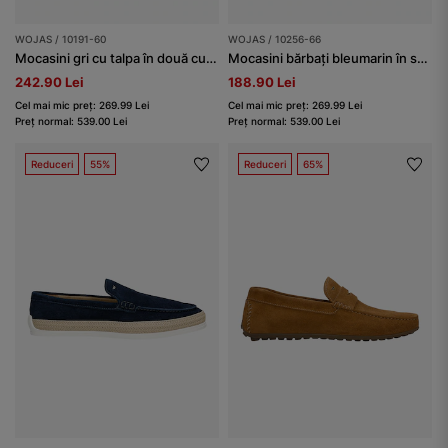
WOJAS / 10191-60
WOJAS / 10256-66
Mocasini gri cu talpa în două culori bărbați
Mocasini bărbați bleumarin în stil nautic
242.90 Lei
188.90 Lei
Cel mai mic preț: 269.99 Lei
Cel mai mic preț: 269.99 Lei
Preț normal: 539.00 Lei
Preț normal: 539.00 Lei
Reduceri
55%
Reduceri
65%