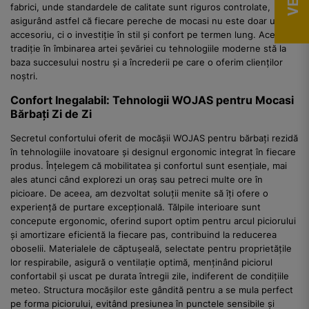
fabrici, unde standardele de calitate sunt riguros controlate,
asigurând astfel că fiecare pereche de mocasi nu este doar un
accesoriu, ci o investiție în stil și confort pe termen lung. Această
tradiție în îmbinarea artei șevăriei cu tehnologiile moderne stă la
baza succesului nostru și a încrederii pe care o oferim clienților
noștri.
Confort Inegalabil: Tehnologii WOJAS pentru Mocasi
Bărbați Zi de Zi
Secretul confortului oferit de mocășii WOJAS pentru bărbați rezidă
în tehnologiile inovatoare și designul ergonomic integrat în fiecare
produs. Înțelegem că mobilitatea și confortul sunt esențiale, mai
ales atunci când explorezi un oraș sau petreci multe ore în
picioare. De aceea, am dezvoltat soluții menite să îți ofere o
experiență de purtare excepțională. Tălpile interioare sunt
concepute ergonomic, oferind suport optim pentru arcul piciorului
și amortizare eficientă la fiecare pas, contribuind la reducerea
oboselii. Materialele de căptușeală, selectate pentru proprietățile
lor respirabile, asigură o ventilație optimă, menținând piciorul
confortabil și uscat pe durata întregii zile, indiferent de condițiile
meteo. Structura mocășilor este gândită pentru a se mula perfect
pe forma piciorului, evitând presiunea în punctele sensibile și