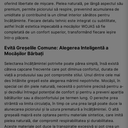
oferind libertate de mișcare. Pielea naturală, pe lângă aspectul său
premium, permite piciorului să respire, prevenind acumularea de
umiditate și contribuind la un climat interior sănătos pentru
încălțăminte. Fiecare detaliu tehnic este integrat cu subtilitate,
astfel încât estetica impecabilă a mocășilor WOJAS să fie
completată de un confort superior, transformând fiecare ieșire
într-o plăcere.
Evită Greșelile Comune: Alegerea Inteligentă a
Mocășilor Bărbați
Selectarea încălțămintei potrivite poate părea simplă, însă există
câteva capcane frecvente care pot diminua confortul, durata de
viață a produsului sau pot compromite stilul. Unul dintre cele mai
des întâlnite greșeli este alegerea mărimii nepotrivite. Mocășii, în
special cei din piele naturală, necesită o potrivire precisă pentru a-
și dezvălui întregul potențial de confort și pentru a preveni apariția
bătăturilor sau a disconfortului pe termen lung. O pereche prea
strâmtă va limita circulația, în timp ce una prea largă poate duce la
alunecarea piciorului și la uzura prematură a încălțămintei. O altă
greșeală majoră este optarea pentru materiale sintetice, care imită
pielea naturală, dar compromit respirabilitatea și durabilitatea.
Aceste materiale pot duce la transpirație excesivă și pot crea un