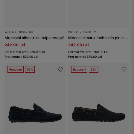
WOJAS / 10047-69
WOJAS / 10200-52
Mocasini albastri cu talpa neagră
Mocasini maro-inchis din piele granulată bărbați
242.90 Lei
242.90 Lei
Cel mai mic preț: 269.99 Lei
Cel mai mic preț: 269.99 Lei
Preț normal: 539.00 Lei
Preț normal: 539.00 Lei
Reduceri
55%
Reduceri
65%