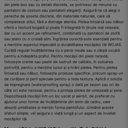
din piele box sau cu detalii discrete, se potrivesc de minune cu
pantaloni de costum sau pantaloni eleganți. Asigură-te că alegi o
pereche de șosete discrete, din materiale naturale, care să
completeze stilul, fără a distrage atenția. Pielea întoarsă sau năbuc
oferă o textură bogată și poate fi integrată în ținute mai relaxate,
dar cu un accent pe rafinament, combinată cu pantaloni de stofă
sau jeans cu o croială slim. Îngrijirea corectă este esențială pentru
a menține aspectul impecabil și durabilitatea mocășilor tăi WOJAS.
Curăță regulat încălțămintea cu o perie moale sau o cârpă uscată
pentru a îndepărta praful. Pentru mocășii din piele netedă,
folosește creme sau paste de lustruit de calitate, în culoarea
potrivită, pentru a menține luciul și a hrăni pielea. Pentru pielea
întoarsă sau năbuc, folosește produse specifice, precum spray-uri
de curățare și perii speciale pentru a reda textura. Aplică o soluție
de impregnare (waterproofing spray) o dată pe sezon sau ori de
câte ori este necesar, pentru a proteja pielea de umezeală și pete.
Depozitează mocășii într-un loc uscat și aerisit, de preferat cu
ajutorul unor forme de încălțăminte din lemn de cedru, care
absorb umiditatea și mențin forma pantofului. Urmând aceste
sfaturi simple, vei asigura o viață lungă și un aspect de invidiat
mocășilor tăi.