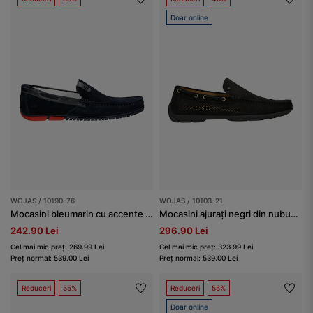
Doar online
WOJAS / 10190-76
WOJAS / 10103-21
Mocasini bleumarin cu accente roșii la talpă bărbați
Mocasini ajurați negri din nubuc bărbați
242.90 Lei
296.90 Lei
Cel mai mic preț: 269.99 Lei
Cel mai mic preț: 323.99 Lei
Preț normal: 539.00 Lei
Preț normal: 539.00 Lei
Reduceri
55%
Reduceri
55%
Doar online