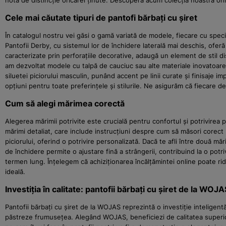
notă de distincție oricărei ținute. Descoperă acum colecția noastră on
Cele mai căutate tipuri de pantofi bărbați cu șiret
În catalogul nostru vei găsi o gamă variată de modele, fiecare cu specif
Pantofii Derby, cu sistemul lor de închidere laterală mai deschis, oferă 
caracterizate prin perforațiile decorative, adaugă un element de stil di
am dezvoltat modele cu talpă de cauciuc sau alte materiale inovatoare, 
siluetei piciorului masculin, punând accent pe linii curate și finisaje im
opțiuni pentru toate preferințele și stilurile. Ne asigurăm că fiecare de
Cum să alegi mărimea corectă
Alegerea mărimii potrivite este crucială pentru confortul și potrivire
mărimi detaliat, care include instrucțiuni despre cum să măsori corect 
piciorului, oferind o potrivire personalizată. Dacă te afli între două mă
de închidere permite o ajustare fină a strângerii, contribuind la o pot
termen lung. Înțelegem că achiziționarea încălțămintei online poate rid
ideală.
Investiția în calitate: pantofii bărbați cu șiret de la WOJA
Pantofii bărbați cu șiret de la WOJAS reprezintă o investiție inteligen
păstreze frumusețea. Alegând WOJAS, beneficiezi de calitatea superioară