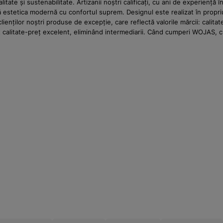
tate și sustenabilitate. Artizanii noștri calificați, cu ani de experien
ă estetica modernă cu confortul suprem. Designul este realizat în propriu
nților noștri produse de excepție, care reflectă valorile mărcii: calitate
rt calitate-preț excelent, eliminând intermediarii. Când cumperi WOJAS,