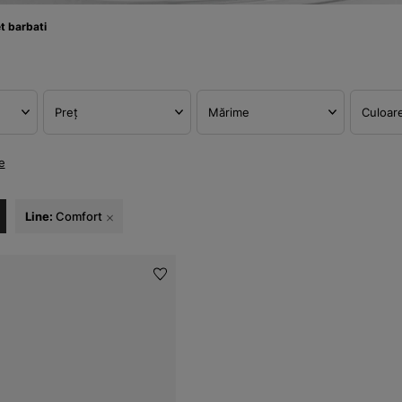
t barbati
Preț
Mărime
Culoar
e
Line:
Comfort