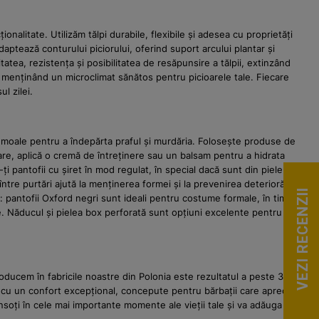
nalitate. Utilizăm tălpi durabile, flexibile și adesea cu proprietăți
daptează conturului piciorului, oferind suport arcului plantar și
atea, rezistența și posibilitatea de resăpunsire a tălpii, extinzând
și menținând un microclimat sănătos pentru picioarele tale. Fiecare
l zilei.
e moale pentru a îndepărta praful și murdăria. Folosește produse de
are, aplică o cremă de întreținere sau un balsam pentru a hidrata
ți pantofii cu șiret în mod regulat, în special dacă sunt din piele
ntre purtări ajută la menținerea formei și la prevenirea deteriorării
VEZI RECENZII
t: pantofii Oxford negri sunt ideali pentru costume formale, în timp ce
e. Năducul și pielea box perforată sunt opțiuni excelente pentru un stil
oducem în fabricile noastre din Polonia este rezultatul a peste 30 de
 cu un confort excepțional, concepute pentru bărbații care apreciază
însoți în cele mai importante momente ale vieții tale și va adăuga o