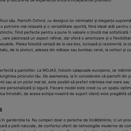
line și bucură-te de experiența unică a încălțămintei premium.
icul său. Pantofii Oxford, cu designul lor minimalist și eleganța supremă,
o potrivire mai relaxată și o versatilitate sporită, fiind ideali atât pent
stinctiv, fiind perfecte pentru a pune în valoare o ținută mai sofisticată
care păstrează un aspect rafinat, dar oferă o amortizare și o flexibilita
pecabile. Pielea folosită variază de la cea box, lucioasă și rezistentă, la c
taliu, de la șireturi, adesea din mătase sau bumbac cerat, la ochiuri și c
a perfectă a pantofilor. La WOJAS, folosim calapoade europene, iar mărimi
lungimea piciorului tău. De asemenea, ia în considerare că pantofii din 
rimi sau ai un picior mai lat, este posibil să preferi mărimea mai mare sau
rivire personalizată și sigură. Fiecare model este creat cu un spațiu opt
ica întrebări, de aceea echipa noastră de suport clienți este pregătită să
S
tă în garderoba ta. Nu cumperi doar o pereche de încălțăminte, ci un pro
 a pielii naturale, de confortul oferit de tehnologiile moderne de const