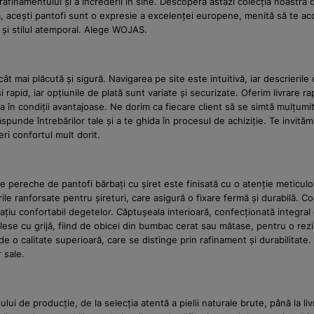
a rafinamentului și a încrederii în sine. Descoperă astăzi colecția noastră
m, acești pantofi sunt o expresie a excelenței europene, menită să te aco
l și stilul atemporal. Alege WOJAS.
mai plăcută și sigură. Navigarea pe site este intuitivă, iar descrierile d
apid, iar opțiunile de plată sunt variate și securizate. Oferim livrare ra
ba în condiții avantajoase. Ne dorim ca fiecare client să se simtă mulțum
spunde întrebărilor tale și a te ghida în procesul de achiziție. Te invităm
eri confortul mult dorit.
ereche de pantofi bărbați cu șiret este finisată cu o atenție meticuloasă 
 ranforsate pentru șireturi, care asigură o fixare fermă și durabilă. Con
țiu confortabil degetelor. Căptușeala interioară, confecționată integral 
nt alese cu grijă, fiind de obicei din bumbac cerat sau mătase, pentru o r
e o calitate superioară, care se distinge prin rafinament și durabilitat
 sale.
 de producție, de la selecția atentă a pielii naturale brute, până la livra