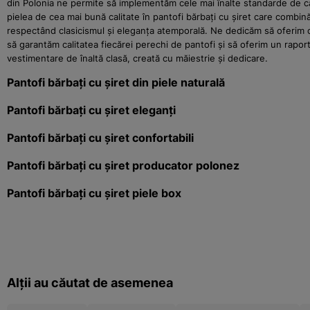
din Polonia ne permite să implementăm cele mai înalte standarde de cali
pielea de cea mai bună calitate în pantofi bărbați cu șiret care combin
respectând clasicismul și eleganța atemporală. Ne dedicăm să oferim clie
să garantăm calitatea fiecărei perechi de pantofi și să oferim un rapo
vestimentare de înaltă clasă, creată cu măiestrie și dedicare.
Pantofi bărbați cu șiret din piele naturală
Pantofi bărbați cu șiret eleganți
Pantofi bărbați cu șiret confortabili
Pantofi bărbați cu șiret producator polonez
Pantofi bărbați cu șiret piele box
Alții au căutat de asemenea