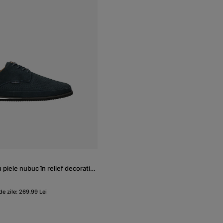
Pantofi bleumarin cu piele nubuc în relief decorativ bărbați
de zile: 269.99 Lei