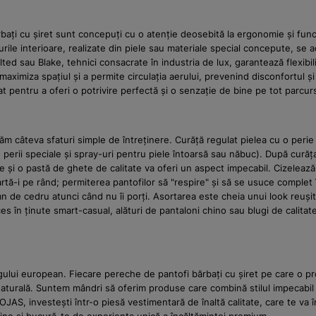
ați cu șiret sunt concepuți cu o atenție deosebită la ergonomie și funcțio
urile interioare, realizate din piele sau materiale special concepute, se a
 sau Blake, tehnici consacrate în industria de lux, garantează flexibilit
 maximiza spațiul și a permite circulația aerului, prevenind disconfortul 
t pentru a oferi o potrivire perfectă și o senzație de bine pe tot parcursu
m câteva sfaturi simple de întreținere. Curăță regulat pielea cu o peri
 perii speciale și spray-uri pentru piele întoarsă sau năbuc). După curăț
ie și o pastă de ghete de calitate va oferi un aspect impecabil. Cizelează-
artă-i pe rând; permiterea pantofilor să "respire" și să se usuce complet î
mn de cedru atunci când nu îi porți. Asortarea este cheia unui look reuși
s în ținute smart-casual, alături de pantaloni chino sau blugi de calitat
ului european. Fiecare pereche de pantofi bărbați cu șiret pe care o pr
 naturală. Suntem mândri să oferim produse care combină stilul impecabil
WOJAS, investești într-o piesă vestimentară de înaltă calitate, care te va 