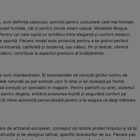
 sunt definiția clasicului, potriviți pentru costumele cele mai formale.
ru ocazii formale, cât și pentru ținute smart-casual. Modelele Brogue,
. Pentru cei care caută un echilibru între eleganță și confort modern,
te sporită. Fiecare model este proiectat pentru a se potrivi perfect
ea întoarsă, catifelată și modernă, sau năbuc, fin și delicat, oferind
usături, contribuie la aspectul premium al încălțămintei.
le sunt standardizate. Îți recomandăm să consulți ghidul nostru de
piele naturală se pot extinde ușor în timp și se mulează pe formă
 să consulți un specialist în magazin. Pentru pantofii cu șiret, sistemul
im pentru degete, evitând presiunea inutilă și asigurând confort pe
 îți ofere asistență personalizată pentru a te asigura că alegi mărimea
dus de artizanat european, conceput să reziste probei timpului și să își
rucție și de designul rafinat, specific brandurilor de lux. Fiecare pas