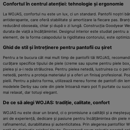
Confortul în centrul atenției: tehnologie și ergonomie
La WOJAS, confortul nu este un lux, ci un standard. Pantofii noștri bărb
antiderapante, care oferă stabilitate și amortizare la fiecare pas. Branț
reducând oboseala, chiar și după o zi lungă. Construcția Goodyear Welted
durata de viață a încălțămintei. Designul interior este studiat pentru a
element, de la forma calapodului la rigiditatea contorului, este optimiza
Ghid de stil și întreținere pentru pantofii cu șiret
Pentru a te bucura cât mai mult timp de pantofii tăi WOJAS, recomandă
curățare specifice tipului de piele (creme sau spume pentru piele box,
pielea și a-i reda strălucirea. Pentru pielea netedă, lustruirea cu o per
netedă, pentru a proteja materialul și a oferi un finisaj profesional. Po
pielii. Pentru a păstra forma, utilizează mereu forme de pantofi din le
modelele Derby sau cele din piele întoarsă maro pot fi purtate cu succe
mai relaxat, dar totuși elegant.
De ce să alegi WOJAS: tradiție, calitate, confort
WOJAS nu este doar un brand, ci o promisiune a calității și a meșteșug
ani de experiență, dedicare și pasiune pentru încălțămintea din piele
rafinamentul, durabilitatea și autenticitatea. Prin alegerea pantofilor 