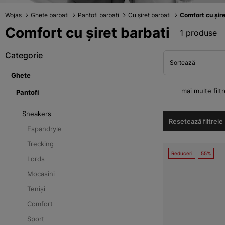
Wojas
Ghete barbati
Pantofi barbati
Cu șiret barbati
Comfort cu șire
Comfort cu șiret barbati
1 produse
Categorie
Sortează
Ghete
mai multe filtr
Pantofi
Sneakers
Resetează filtrele
Espandryle
Trecking
Reduceri
55%
Lords
Mocasini
Teniși
Comfort
Sport