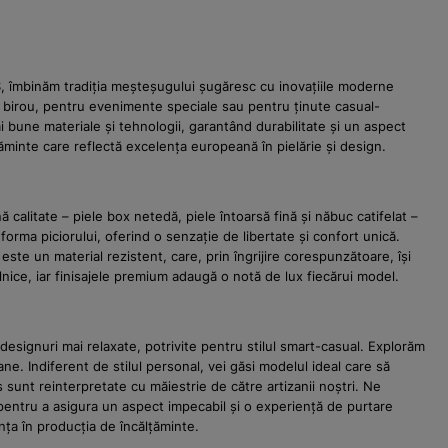
JAS, îmbinăm tradiția meșteșugului șugăresc cu inovațiile moderne
ru birou, pentru evenimente speciale sau pentru ținute casual-
i bune materiale și tehnologii, garantând durabilitate și un aspect
lțăminte care reflectă excelența europeană în pielărie și design.
ă calitate – piele box netedă, piele întoarsă fină și năbuc catifelat –
forma piciorului, oferind o senzație de libertate și confort unică.
te un material rezistent, care, prin îngrijire corespunzătoare, își
lnice, iar finisajele premium adaugă o notă de lux fiecărui model.
 designuri mai relaxate, potrivite pentru stilul smart-casual. Explorăm
ane. Indiferent de stilul personal, vei găsi modelul ideal care să
sunt reinterpretate cu măiestrie de către artizanii noștri. Ne
 – pentru a asigura un aspect impecabil și o experiență de purtare
nța în producția de încălțăminte.