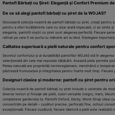
Pantofi Bărbați cu Șiret: Eleganță și Confort Premium 
De ce să alegi pantofi bărbați cu șiret de la WOJAS?
Descoperă colecția noastră de pantofi bărbați cu șiret, creați pentru a
pentru a oferi încălțăminte care nu doar arată impecabil, ci se simte ș
elegante, pantofii noștri cu șiret sunt alegerea perfectă. Fiecare perec
rafinat pe care îl vei purta cu mândrie ani la rând. Înțelegem importanț
Calitatea superioară a pielii naturale pentru confort spor
Secretul confortului și al durabilității pantofilor WOJAS stă în alegerea
selecționată din cele mai reputate tăbăcării. Această piele permite pici
Pielea naturală are proprietăți termoreglatoare, menținând o temperatur
păstrează frumusețea și integritatea pentru foarte mult timp. Fiecare p
Designuri clasice și moderne: pantofi cu șiret pentru or
Colecția noastră de pantofi bărbați cu șiret include o varietate de mode
diverse texturi și finisaje ale pielii, culori versatile (negru, maro, bl
completeze garderoba ta. Pantofii Oxford, Derby, Monk Strap (deși cu o
concentrăm pe detalii – cusături precise, perforații fine, ochiuri conso
excepțională. Fiecare cusătură, fiecare tăietură a pielii este realizat