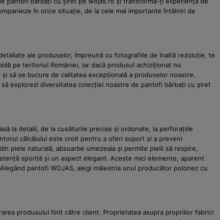
 de pantofi bărbați cu șiret pe wojas.ro și transformă-ți experiența de
mpanieze în orice situație, de la cele mai importante întâlniri de
etaliate ale produselor, împreună cu fotografiile de înaltă rezoluție, te
pidă pe teritoriul României, iar dacă produsul achiziționat nu
it și să se bucure de calitatea excepțională a produselor noastre.
 să explorezi diversitatea colecției noastre de pantofi bărbați cu șiret
la detalii, de la cusăturile precise și ordonate, la perforațiile
torul călcâiului este croit pentru a oferi suport și a preveni
din piele naturală, absoarbe umezeala și permite pielii să respire,
ezistență sporită și un aspect elegant. Aceste mici elemente, aparent
e. Alegând pantofi WOJAS, alegi măiestria unui producător polonez cu
rea produsului finit către client. Proprietatea asupra propriilor fabrici