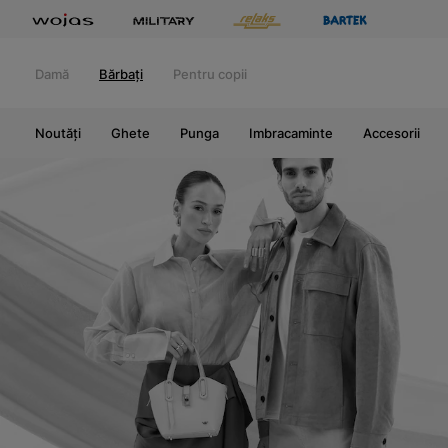
Damă
Bărbați
Pentru copii
Noutăți
Ghete
Punga
Imbracaminte
Accesorii