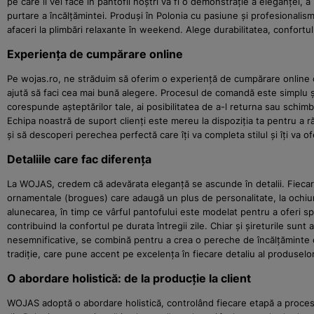
pe care îl vei face în pantofii noștri va fi o demonstrație a eleganței, 
purtare a încălțămintei. Produși în Polonia cu pasiune și profesionalis
afaceri la plimbări relaxante în weekend. Alege durabilitatea, confortu
Experiența de cumpărare online
Pe wojas.ro, ne străduim să oferim o experiență de cumpărare online cât 
ajută să faci cea mai bună alegere. Procesul de comandă este simplu și r
corespunde așteptărilor tale, ai posibilitatea de a-l returna sau schim
Echipa noastră de suport clienți este mereu la dispoziția ta pentru a ră
și să descoperi perechea perfectă care îți va completa stilul și îți va of
Detaliile care fac diferența
La WOJAS, credem că adevărata eleganță se ascunde în detalii. Fiecare p
ornamentale (brogues) care adaugă un plus de personalitate, la ochiurile
alunecarea, în timp ce vârful pantofului este modelat pentru a oferi spa
contribuind la confortul pe durata întregii zile. Chiar și șireturile su
nesemnificative, se combină pentru a crea o pereche de încălțăminte d
tradiție, care pune accent pe excelența în fiecare detaliu al produselor
O abordare holistică: de la producție la client
WOJAS adoptă o abordare holistică, controlând fiecare etapă a procesului