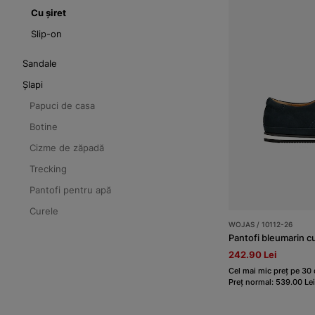
Cu șiret
Slip-on
Sandale
Șlapi
Papuci de casa
Botine
Cizme de zăpadă
Trecking
Pantofi pentru apă
Curele
WOJAS / 10112-26
242.90 Lei
Cel mai mic preț pe 30 
Preț normal: 539.00 Lei