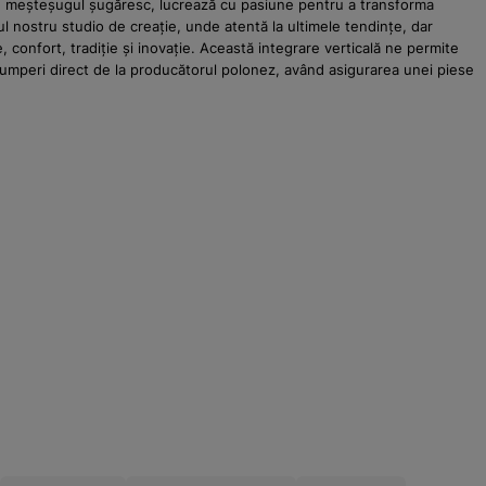
ță în meșteșugul șugăresc, lucrează cu pasiune pentru a transforma
l nostru studio de creație, unde atentă la ultimele tendințe, dar
, confort, tradiție și inovație. Această integrare verticală ne permite
 cumperi direct de la producătorul polonez, având asigurarea unei piese