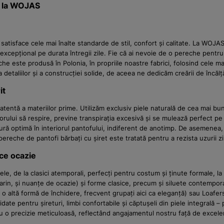
de la WOJAS
 satisface cele mai înalte standarde de stil, confort și calitate. La WO
i excepțional pe durata întregii zile. Fie că ai nevoie de o pereche pent
he este produsă în Polonia, în propriile noastre fabrici, folosind cele ma
a detaliilor și a construcției solide, de aceea ne dedicăm creării de încă
it
 atentă a materiilor prime. Utilizăm exclusiv piele naturală de cea mai bun
orului să respire, previne transpirația excesivă și se mulează perfect pe 
ă optimă în interiorul pantofului, indiferent de anotimp. De asemenea, es
ereche de pantofi bărbați cu șiret este tratată pentru a rezista uzurii zi
ice ocazie
le, de la clasici atemporali, perfecți pentru costum și ținute formale, la
eumarin, și nuanțe de ocazie) și forme clasice, precum și siluete contempor
 altă formă de închidere, frecvent grupați aici ca eleganță) sau Loafers 
lidate pentru șireturi, limbi confortabile și căptușeli din piele integrală
ă cu o precizie meticuloasă, reflectând angajamentul nostru față de excele