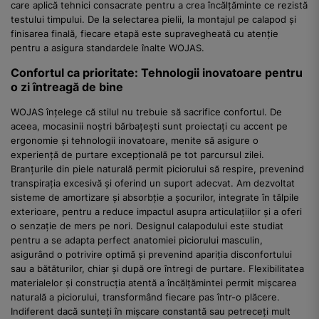
care aplică tehnici consacrate pentru a crea încălțăminte ce rezistă
testului timpului. De la selectarea pielii, la montajul pe calapod și
finisarea finală, fiecare etapă este supravegheată cu atenție
pentru a asigura standardele înalte WOJAS.
Confortul ca prioritate: Tehnologii inovatoare pentru
o zi întreagă de bine
WOJAS înțelege că stilul nu trebuie să sacrifice confortul. De
aceea, mocasinii noștri bărbațești sunt proiectați cu accent pe
ergonomie și tehnologii inovatoare, menite să asigure o
experiență de purtare excepțională pe tot parcursul zilei.
Branțurile din piele naturală permit piciorului să respire, prevenind
transpirația excesivă și oferind un suport adecvat. Am dezvoltat
sisteme de amortizare și absorbție a șocurilor, integrate în tălpile
exterioare, pentru a reduce impactul asupra articulațiilor și a oferi
o senzație de mers pe nori. Designul calapodului este studiat
pentru a se adapta perfect anatomiei piciorului masculin,
asigurând o potrivire optimă și prevenind apariția disconfortului
sau a bătăturilor, chiar și după ore întregi de purtare. Flexibilitatea
materialelor și construcția atentă a încălțămintei permit mișcarea
naturală a piciorului, transformând fiecare pas într-o plăcere.
Indiferent dacă sunteți în mișcare constantă sau petreceți mult