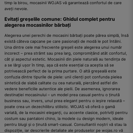
timp la birou, mocasinii WOJAS vă garantează confortul de care
aveți nevoie.
Evitați greșelile comune: Ghidul complet pentru
alegerea mocasinilor bărbați
Alegerea unei perechi de mocasini bărbați poate părea simplă, însă
există câteva capcane pe care pasionații de modă le pot întâlni.
Una dintre cele mai frecvente greșeli este alegerea unui număr
incorect – prea strâmt sau prea larg, compromițând atât confortul,
cât și aspectul estetic. Mocasinii din piele naturală au tendința de
a se lărgi ușor în timp, așa că este esențial ca aceștia să se
potrivească perfect de la prima purtare. O altă greșeală este
confuzia dintre tipurile de piele: unii clienți pot confunda pielea
sintetică de slabă calitate cu cea naturală, pierzând astfel din
vedere beneficiile autentice ale pielii. De asemenea, ignorarea
destinației mocasinului – un model prea casual pentru o ținută
business sau, invers, unul prea elegant pentru o ieșire relaxată –
poate crea un dezechilibru stilistic. WOJAS vă oferă o gamă
variată, de la mocasini eleganți, cu accente clasice, potriviți pentru
costum sau pantaloni chino, la modele cu design modern, ideale
pentru blugi și o ținută smart-casual. Consultantii noștri vă stau la
dispoziție, iar descrierile detaliate ale produselor pe wojas.ro vă