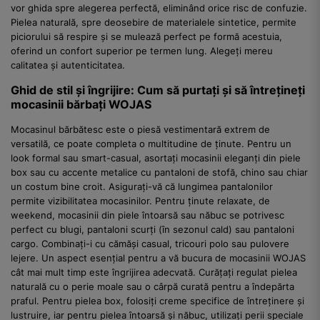
vor ghida spre alegerea perfectă, eliminând orice risc de confuzie.
Pielea naturală, spre deosebire de materialele sintetice, permite
piciorului să respire și se mulează perfect pe formă acestuia,
oferind un confort superior pe termen lung. Alegeți mereu
calitatea și autenticitatea.
Ghid de stil și îngrijire: Cum să purtați și să întrețineți
mocasinii bărbați WOJAS
Mocasinul bărbătesc este o piesă vestimentară extrem de
versatilă, ce poate completa o multitudine de ținute. Pentru un
look formal sau smart-casual, asortați mocasinii eleganți din piele
box sau cu accente metalice cu pantaloni de stofă, chino sau chiar
un costum bine croit. Asigurați-vă că lungimea pantalonilor
permite vizibilitatea mocasinilor. Pentru ținute relaxate, de
weekend, mocasinii din piele întoarsă sau năbuc se potrivesc
perfect cu blugi, pantaloni scurți (în sezonul cald) sau pantaloni
cargo. Combinați-i cu cămăși casual, tricouri polo sau pulovere
lejere. Un aspect esențial pentru a vă bucura de mocasinii WOJAS
cât mai mult timp este îngrijirea adecvată. Curățați regulat pielea
naturală cu o perie moale sau o cârpă curată pentru a îndepărta
praful. Pentru pielea box, folosiți creme specifice de întreținere și
lustruire, iar pentru pielea întoarsă și năbuc, utilizați perii speciale