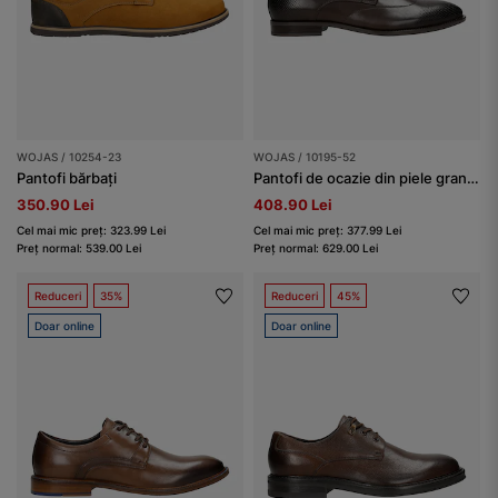
WOJAS / 10254-23
WOJAS / 10195-52
Pantofi bărbați
Pantofi de ocazie din piele granulată bărbați
350.90 Lei
408.90 Lei
Cel mai mic preț: 323.99 Lei
Cel mai mic preț: 377.99 Lei
Preț normal: 539.00 Lei
Preț normal: 629.00 Lei
Reduceri
35%
Reduceri
45%
Doar online
Doar online