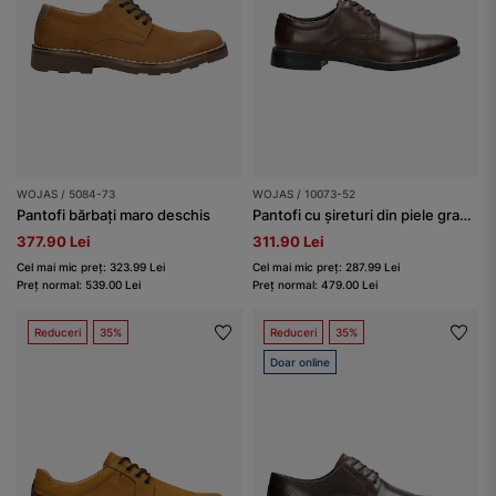
WOJAS / 5084-73
WOJAS / 10073-52
Pantofi bărbați maro deschis
Pantofi cu șireturi din piele granulată bărbați
377.90 Lei
311.90 Lei
Cel mai mic preț: 323.99 Lei
Cel mai mic preț: 287.99 Lei
Preț normal: 539.00 Lei
Preț normal: 479.00 Lei
Reduceri
35%
Reduceri
35%
Doar online