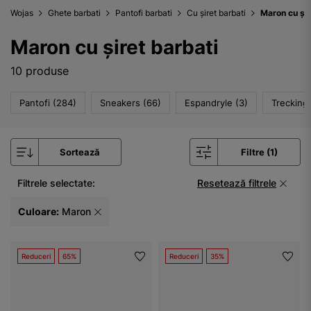
Wojas
Ghete barbati
Pantofi barbati
Cu șiret barbati
Maron cu șir
Maron cu șiret barbati
10 produse
Pantofi (284)
Sneakers (66)
Espandryle (3)
Trecking 
Sortează
Filtre (1)
Filtrele selectate:
Resetează filtrele
Culoare:
Maron
Reduceri
65%
Reduceri
35%