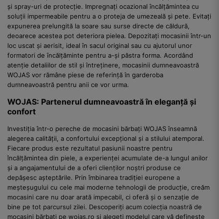
și spray-uri de protecție. Impregnați ocazional încălțămintea cu
soluții impermeabile pentru a o proteja de umezeală și pete. Evitați
expunerea prelungită la soare sau surse directe de căldură,
deoarece acestea pot deteriora pielea. Depozitați mocasinii într-un
loc uscat și aerisit, ideal în sacul original sau cu ajutorul unor
formatori de încălțăminte pentru a-și păstra forma. Acordând
atenție detaliilor de stil și întreținere, mocasinii dumneavoastră
WOJAS vor rămâne piese de referință în garderoba
dumneavoastră pentru anii ce vor urma.
WOJAS: Partenerul dumneavoastră în eleganță și
confort
Investiția într-o pereche de mocasini bărbați WOJAS înseamnă
alegerea calității, a confortului excepțional și a stilului atemporal.
Fiecare produs este rezultatul pasiunii noastre pentru
încălțămintea din piele, a experienței acumulate de-a lungul anilor
și a angajamentului de a oferi clienților noștri produse ce
depășesc așteptările. Prin îmbinarea tradiției europene a
meșteșugului cu cele mai moderne tehnologii de producție, creăm
mocasini care nu doar arată impecabil, ci oferă și o senzație de
bine pe tot parcursul zilei. Descoperiți acum colecția noastră de
mocasini bărbați pe wojas.ro și alegeți modelul care vă definește