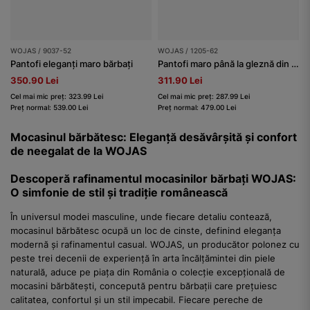
WOJAS / 9037-52
WOJAS / 1205-62
Pantofi eleganți maro bărbați
Pantofi maro până la gleznă din piele velur bărbați
350.90 Lei
311.90 Lei
Cel mai mic preț: 323.99 Lei
Cel mai mic preț: 287.99 Lei
Preț normal: 539.00 Lei
Preț normal: 479.00 Lei
Mocasinul bărbătesc: Eleganță desăvârșită și confort
de neegalat de la WOJAS
Descoperă rafinamentul mocasinilor bărbați WOJAS:
O simfonie de stil și tradiție românească
În universul modei masculine, unde fiecare detaliu contează,
mocasinul bărbătesc ocupă un loc de cinste, definind eleganța
modernă și rafinamentul casual. WOJAS, un producător polonez cu
peste trei decenii de experiență în arta încălțămintei din piele
naturală, aduce pe piața din România o colecție excepțională de
mocasini bărbătești, concepută pentru bărbații care prețuiesc
calitatea, confortul și un stil impecabil. Fiecare pereche de