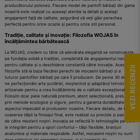
producătorului polonez. Fiecare model de pantofi bărbați din gama
noastră este realizat cu aceeași atenție la detalii și același
angajament față de calitate, asigurând că veți găsi perechea
perfectă pentru orice ocazie și pentru orice stil personal.
Tradiție, calitate și inovație: Filozofia WOJAS în
încălțămintea bărbătească
La WOJAS, credem cu tărie că adevărata eleganță se construiește
pe fundația solidă a tradiției, completată de angajamentul neclintit
pentru calitate și o deschidere constantă către inovație. Această
VEZI RECENZII
filozofie stă la baza fiecărei perechi de mocasini bărbați și a
tuturor pantofilor bărbați pe care îi producem. De peste 30 de ani,
ne perfecționăm arta școlăriei, moștenind și adaptând tehnicile
artizanale pentru a crea încălțăminte de o calitate excepțională.
Folosim doar piele naturală premium, atent selecționată, prelucrată
prin metode ecologice și sigure, pentru a garanta durabilitatea și
aspectul impecabil al produselor noastre. Fiecare detaliu, de la
coaserea tălpii la finisajul final, este realizat cu precizie și pasiune
de către mesterii noștri. Inovația se reflectă în tehnologiile pe care
le integrăm pentru a spori confortul – tălpi flexibile, branțuri
anatomice și materiale respirabile. Astfel, mocasinii noștri nu sunt
doar simboluri ale eleganței clasice, ci și exemple de