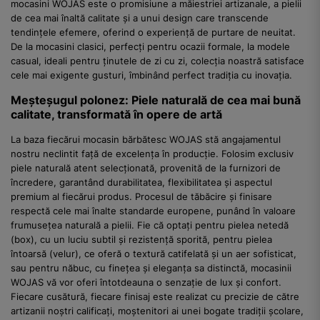
mocasini WOJAS este o promisiune a măiestriei artizanale, a pielii
de cea mai înaltă calitate și a unui design care transcende
tendințele efemere, oferind o experiență de purtare de neuitat.
De la mocasini clasici, perfecți pentru ocazii formale, la modele
casual, ideali pentru ținutele de zi cu zi, colecția noastră satisface
cele mai exigente gusturi, îmbinând perfect tradiția cu inovația.
Meșteșugul polonez: Piele naturală de cea mai bună
calitate, transformată în opere de artă
La baza fiecărui mocasin bărbătesc WOJAS stă angajamentul
nostru neclintit față de excelența în producție. Folosim exclusiv
piele naturală atent selecționată, provenită de la furnizori de
încredere, garantând durabilitatea, flexibilitatea și aspectul
premium al fiecărui produs. Procesul de tăbăcire și finisare
respectă cele mai înalte standarde europene, punând în valoare
frumusețea naturală a pielii. Fie că optați pentru pielea netedă
(box), cu un luciu subtil și rezistență sporită, pentru pielea
întoarsă (velur), ce oferă o textură catifelată și un aer sofisticat,
sau pentru năbuc, cu finețea și eleganța sa distinctă, mocasinii
WOJAS vă vor oferi întotdeauna o senzație de lux și confort.
Fiecare cusătură, fiecare finisaj este realizat cu precizie de către
artizanii noștri calificați, moștenitori ai unei bogate tradiții școlare,