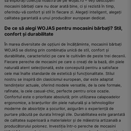
să explorați colecția noastră de pe wojas.ro – veți descoperi
mocasini bărbați care nu doar arată bine, ci și rezistă în timp,
oferindu-vă confort și stil în fiecare zi. Alegeți inteligent, alegeți
calitatea garantată a unui producător european dedicat.
De ce să alegi WOJAS pentru mocasini bărbați? Stil,
confort și durabilitate
În marea diversitate de opțiuni de încălțăminte, mocasinii bărbați
WOJAS se disting prin combinația unică de stil, confort și
durabilitate, caracteristici pe care le cultivăm de peste trei decenii.
Fiecare pereche de mocasini pe care o creați de la bază, din piele
naturală atent selecționată, este concepută pentru a satisface
cele mai înalte standarde de estetică și funcționalitate. Stilul
nostru se inspiră din clasicismul european, dar este adaptat
tendințelor actuale, oferind modele versatile, de la cele formale,
rafinate, la cele casual-chic, perfecte pentru orice ocazie.
Confortul este o prioritate absolută; prin utilizarea calapoadelor
ergonomice, a branțurilor din piele naturală și a tehnologiilor
moderne de absorbție a șocurilor, asigurăm o experiență de
purtare plăcută pe durata întregii zile. Durabilitatea este garantată
de calitatea superioară a materialelor și de măiestria artizanală a
producătorului polonez. Investiția într-o pereche de mocasini