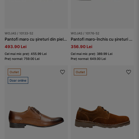
WOJAS / 10133-52
WOJAS / 10176-52
Pantofi maro cu șireturi din piele granulată bărbați
Pantofi maro-închis cu șireturi din piele granulată bărbați
493.90 Lei
356.90 Lei
Cel mai mic preț: 455.99 Lei
Cel mai mic preț: 389.99 Lei
Preț normal: 759.00 Lei
Preț normal: 649.00 Lei
Outlet
Outlet
Doar online