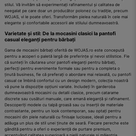
stilul. Vă invităm să experimentați rafinamentul și calitatea de
neegalat pe care doar un producător polonez cu tradiție, precum
WOJAS, vi le poate oferi. Transformăm pielea naturală în cele mai
elegante și confortabile accesorii ale stilului dumneavoastră.
Varietate și stil: De la mocasini clasici la pantofi
casual eleganți pentru bărbați
Gama de mocasini bărbați oferită de WOJAS.ro este concepută
pentru a acoperi o paletă largă de preferințe și nevoi stilistice. Fie
că sunteți în căutarea unor pantofi eleganți pentru bărbați,
perfecți pentru evenimente formale sau pentru a completa o
ținută business, fie că preferați o abordare mai relaxată, cu pantofi
casual ce îmbină confortul cu un design modern, colecția noastră
vă pune la dispoziție opțiuni variate. Includeți în garderoba
dumneavoastră mocasini cu detalii clasice, precum catarame
discrete sau cusături manuale, care emană eleganță și rafinament.
Descoperiți modele cu talpă groasă sau cu inserții de materiale
contrastante, pentru un look contemporan, sau optați pentru
mocasini din piele naturală cu finisaje lucioase, ideali pentru a
adăuga un plus de stil unei ținute de seară. Fiecare pereche este
gândită pentru a oferi o experiență de purtare premium,
accentuând calitatea superioară a pielii naturale și măiestria