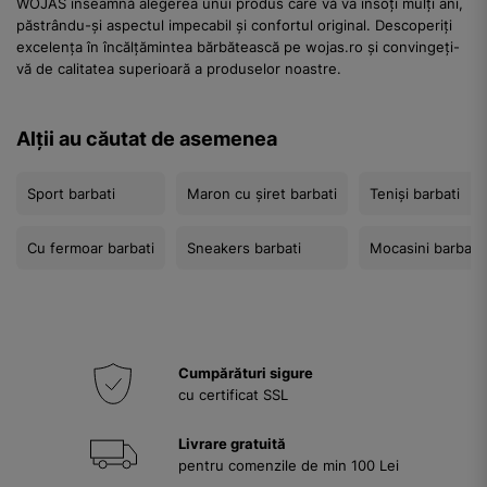
WOJAS înseamnă alegerea unui produs care vă va însoți mulți ani,
păstrându-și aspectul impecabil și confortul original. Descoperiți
excelența în încălțămintea bărbătească pe wojas.ro și convingeți-
vă de calitatea superioară a produselor noastre.
Alții au căutat de asemenea
Sport barbati
Maron cu șiret barbati
Teniși barbati
Cu fermoar barbati
Sneakers barbati
Mocasini barbati
Cumpărături sigure
cu certificat SSL
Livrare gratuită
pentru comenzile de min 100 Lei