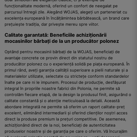
funcționalitate modernă, oferind un confort de neegalat pe
parcursul întregii zile. Alegând WOJAS, alegeți un parteneriat cu
excelența europeană în încălțămintea bărbătească, un brand care
prețuiește tradiția, dar privește mereu spre viitor.
Calitate garantată: Beneficiile achiziționării
mocasinilor bărbați de la un producător polonez
Optând pentru mocasinii bărbați de la WOJAS, beneficiați de
avantaje concrete ce provin direct din statutul nostru de
producător polonez cu o experiență solidă pe piața europeană. În
primul rând, aveți garanția calității superioare a pielii naturale și a
materialelor utilizate, selectate cu strictețe conform standardelor
înalte pe care ni le impunem. Procesul de producție, desfășurat
integral în propriile noastre fabrici din Polonia, ne permite să
controlăm fiecare etapă, de la design la produsul finit, asigurând o
calitate constantă și o atenție meticuloasă la detalii. Această
abordare integrată ne permite să oferim un raport calitate-preț
excelent, eliminând intermediarii și oferind clienților noștri acces
direct la produse premium la prețuri competitive. De asemenea,
achiziționând direct de la noi, beneficiați de autenticitatea
produselor noastre și de garanția pe care o oferim. Vă încurajăm