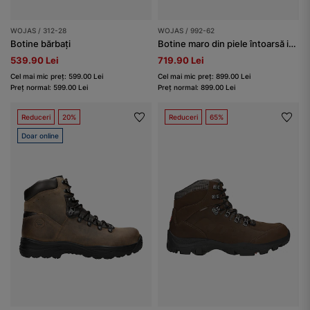
WOJAS / 312-28
WOJAS / 992-62
Botine bărbați
Botine maro din piele întoarsă impermeabilă
539.90 Lei
719.90 Lei
Cel mai mic preț: 599.00 Lei
Cel mai mic preț: 899.00 Lei
Preț normal: 599.00 Lei
Preț normal: 899.00 Lei
Reduceri
20%
Reduceri
65%
Doar online