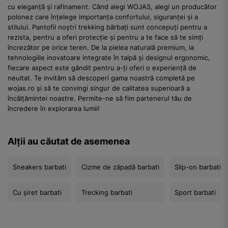
cu eleganță și rafinament. Când alegi WOJAS, alegi un producător
polonez care înțelege importanța confortului, siguranței și a
stilului. Pantofii noștri trekking bărbați sunt concepuți pentru a
rezista, pentru a oferi protecție și pentru a te face să te simți
încrezător pe orice teren. De la pielea naturală premium, la
tehnologiile inovatoare integrate în talpă și designul ergonomic,
fiecare aspect este gândit pentru a-ți oferi o experiență de
neuitat. Te invităm să descoperi gama noastră completă pe
wojas.ro și să te convingi singur de calitatea superioară a
încălțămintei noastre. Permite-ne să fim partenerul tău de
încredere în explorarea lumii!
Alții au căutat de asemenea
Sneakers barbati
Cizme de zăpadă barbati
Slip-on barbati
Cu șiret barbati
Trecking barbati
Sport barbati