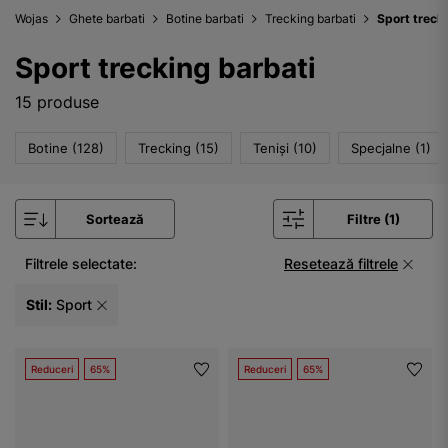
Wojas
Ghete barbati
Botine barbati
Trecking barbati
Sport treck
Sport trecking barbati
15 produse
Botine (128)
Trecking (15)
Teniși (10)
Specjalne (1)
Sortează
Filtre (1)
Filtrele selectate:
Resetează filtrele
Stil:
Sport
Reduceri
65%
Reduceri
65%