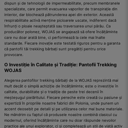
dispun și de tehnologii de impermeabilitate, precum membranele
specializate, care permit evacuarea vaporilor de transpirație din
interior, dar blochează pătrunderea apei din exterior. Această
respirabilitate activă menține picioarele uscate, indiferent dacă
înfrunți o ploaie neașteptată sau traversarea unui pârâu. Ca
producător polonez, WOJAS se angajează să ofere încălțăminte
care nu doar arată bine, ci performează la cele mai înalte
standarde. Fiecare inovație este testată riguros pentru a garanta
că pantofii tăi trekking bărbați sunt pregătiți pentru orice
provocare.
O Investiție în Calitate și Tradiție: Pantofii Trekking
WOJAS
Alegerea pantofilor trekking bărbați de la WOJAS reprezintă mai
mult decât o simplă achiziție de încălțăminte; este o investiție în
calitate, durabilitate și o tradiție de peste trei decenii în
meșteșugul pielăritului. Fiecare pereche este creată cu pasiune și
expertiză în propriile noastre fabrici din Polonia, unde punem un
accent deosebit pe detalii și pe utilizarea celor mai bune materiale.
Ne mândrim cu faptul că produsele noastre combină clasicul cu
modernul, oferind încălțăminte care nu doar răspunde nevoilor
practice ale unui explorator, ci și completează un stil de viață activ