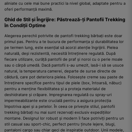
aliniate cu cele mai bune practici la nivel global, adaptate pentru a
oferi performanță maximă.
Ghid de Stil și Îngrijire: Păstrează-ți Pantofii Trekking
în Condiții Optime
Alegerea perechii potrivite de pantofi trekking bărbați este doar
primul pas. Pentru a te bucura de performanța și durabilitatea lor
pe termen lung, este esențial să acorzi atenție îngrijirii. Pielea
naturală, deși rezistentă, necesită întreținere regulată. După
fiecare utilizare, curăță pantofii de praf și noroi cu o perie moale
sau o cârpă umedă. Dacă pantofii s-au umezit, lasă-i să se usuce
natural, la temperatura camerei, departe de surse directe de
căldură, care pot deteriora pielea. Folosește creme sau paste de
întreținere specifice pentru tipul de piele (box, întoarsă, năbuc)
pentru a menține flexibilitatea și a proteja materialul de
deshidratare și crăpare. Impregnarea regulată cu spray-uri
impermeabilizante este crucială pentru a asigura protecția
împotriva apei și a petelor. În ceea ce privește stilul, pantofii
trekking bărbați nu mai sunt rezervați exclusiv expedițiilor
montane. Designul lor robust și modern îi face potriviți pentru un
stil casual sau sport-chic, perfect pentru ținute lejere, blugi,
pantaloni cargo sau chiar geci de inspirație outdoor. Unii modele,