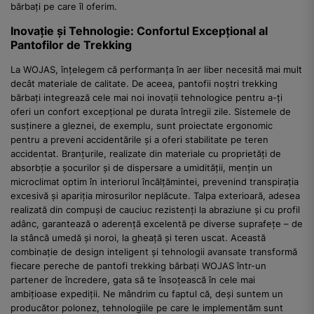
bărbați pe care îl oferim.
Inovație și Tehnologie: Confortul Excepțional al
Pantofilor de Trekking
La WOJAS, înțelegem că performanța în aer liber necesită mai mult
decât materiale de calitate. De aceea, pantofii noștri trekking
bărbați integrează cele mai noi inovații tehnologice pentru a-ți
oferi un confort excepțional pe durata întregii zile. Sistemele de
susținere a gleznei, de exemplu, sunt proiectate ergonomic
pentru a preveni accidentările și a oferi stabilitate pe teren
accidentat. Branțurile, realizate din materiale cu proprietăți de
absorbție a șocurilor și de dispersare a umidității, mențin un
microclimat optim în interiorul încălțămintei, prevenind transpirația
excesivă și apariția mirosurilor neplăcute. Talpa exterioară, adesea
realizată din compuși de cauciuc rezistenți la abraziune și cu profil
adânc, garantează o aderență excelentă pe diverse suprafețe – de
la stâncă umedă și noroi, la gheață și teren uscat. Această
combinație de design inteligent și tehnologii avansate transformă
fiecare pereche de pantofi trekking bărbați WOJAS într-un
partener de încredere, gata să te însoțească în cele mai
ambițioase expediții. Ne mândrim cu faptul că, deși suntem un
producător polonez, tehnologiile pe care le implementăm sunt