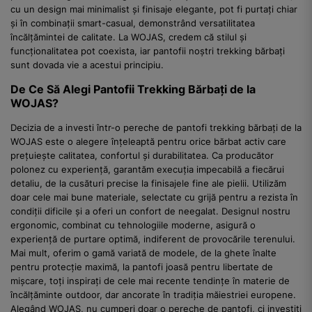
cu un design mai minimalist și finisaje elegante, pot fi purtați chiar
și în combinații smart-casual, demonstrând versatilitatea
încălțămintei de calitate. La WOJAS, credem că stilul și
funcționalitatea pot coexista, iar pantofii noștri trekking bărbați
sunt dovada vie a acestui principiu.
De Ce Să Alegi Pantofii Trekking Bărbați de la
WOJAS?
Decizia de a investi într-o pereche de pantofi trekking bărbați de la
WOJAS este o alegere înțeleaptă pentru orice bărbat activ care
prețuiește calitatea, confortul și durabilitatea. Ca producător
polonez cu experiență, garantăm execuția impecabilă a fiecărui
detaliu, de la cusături precise la finisajele fine ale pielii. Utilizăm
doar cele mai bune materiale, selectate cu grijă pentru a rezista în
condiții dificile și a oferi un confort de neegalat. Designul nostru
ergonomic, combinat cu tehnologiile moderne, asigură o
experiență de purtare optimă, indiferent de provocările terenului.
Mai mult, oferim o gamă variată de modele, de la ghete înalte
pentru protecție maximă, la pantofi joasă pentru libertate de
mișcare, toți inspirați de cele mai recente tendințe în materie de
încălțăminte outdoor, dar ancorate în tradiția măiestriei europene.
Alegând WOJAS, nu cumperi doar o pereche de pantofi, ci investiți