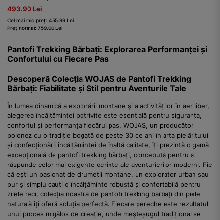
493.90 Lei
Cel mai mic preț: 455.99 Lei
Preț normal: 759.00 Lei
Pantofi Trekking Bărbați: Explorarea Performanței și
Confortului cu Fiecare Pas
Descoperă Colecția WOJAS de Pantofi Trekking
Bărbați: Fiabilitate și Stil pentru Aventurile Tale
În lumea dinamică a explorării montane și a activităților în aer liber,
alegerea încălțămintei potrivite este esențială pentru siguranța,
confortul și performanța fiecărui pas. WOJAS, un producător
polonez cu o tradiție bogată de peste 30 de ani în arta pielăritului
și confecționării încălțămintei de înaltă calitate, îți prezintă o gamă
excepțională de pantofi trekking bărbați, concepută pentru a
răspunde celor mai exigente cerințe ale aventurierilor moderni. Fie
că ești un pasionat de drumeții montane, un explorator urban sau
pur și simplu cauți o încălțăminte robustă și confortabilă pentru
zilele reci, colecția noastră de pantofi trekking bărbați din piele
naturală îți oferă soluția perfectă. Fiecare pereche este rezultatul
unui proces migălos de creație, unde meșteșugul tradițional se