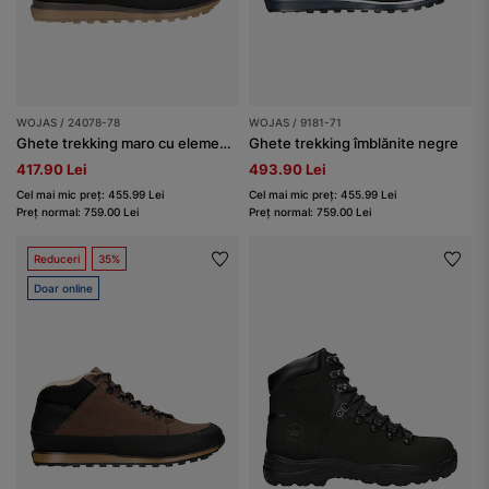
WOJAS / 24078-78
WOJAS / 9181-71
Ghete trekking maro cu elemente negre bărbați
Ghete trekking îmblănite negre
417.90 Lei
493.90 Lei
Cel mai mic preț: 455.99 Lei
Cel mai mic preț: 455.99 Lei
Preț normal: 759.00 Lei
Preț normal: 759.00 Lei
Reduceri
35%
Doar online