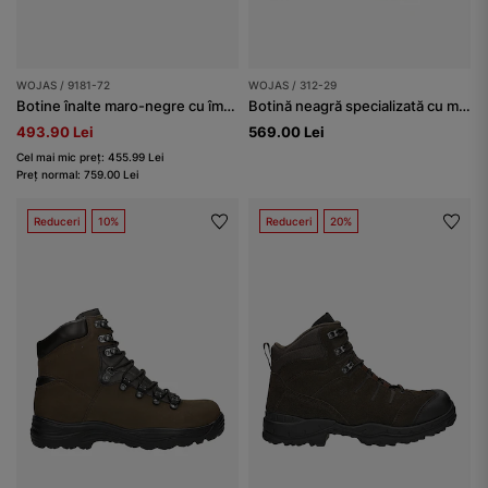
WOJAS / 9181-72
WOJAS / 312-29
Botine înalte maro-negre cu îmblănire bărbați
Botină neagră specializată cu membrană și talpă antiperforație
493.90 Lei
569.00 Lei
Cel mai mic preț: 455.99 Lei
Preț normal: 759.00 Lei
Reduceri
10%
Reduceri
20%