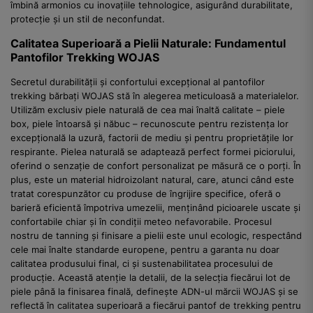
îmbină armonios cu inovațiile tehnologice, asigurând durabilitate,
protecție și un stil de neconfundat.
Calitatea Superioară a Pielii Naturale: Fundamentul
Pantofilor Trekking WOJAS
Secretul durabilității și confortului excepțional al pantofilor
trekking bărbați WOJAS stă în alegerea meticuloasă a materialelor.
Utilizăm exclusiv piele naturală de cea mai înaltă calitate – piele
box, piele întoarsă și năbuc – recunoscute pentru rezistența lor
excepțională la uzură, factorii de mediu și pentru proprietățile lor
respirante. Pielea naturală se adaptează perfect formei piciorului,
oferind o senzație de confort personalizat pe măsură ce o porți. În
plus, este un material hidroizolant natural, care, atunci când este
tratat corespunzător cu produse de îngrijire specifice, oferă o
barieră eficientă împotriva umezelii, menținând picioarele uscate și
confortabile chiar și în condiții meteo nefavorabile. Procesul
nostru de tanning și finisare a pielii este unul ecologic, respectând
cele mai înalte standarde europene, pentru a garanta nu doar
calitatea produsului final, ci și sustenabilitatea procesului de
producție. Această atenție la detalii, de la selecția fiecărui lot de
piele până la finisarea finală, definește ADN-ul mărcii WOJAS și se
reflectă în calitatea superioară a fiecărui pantof de trekking pentru