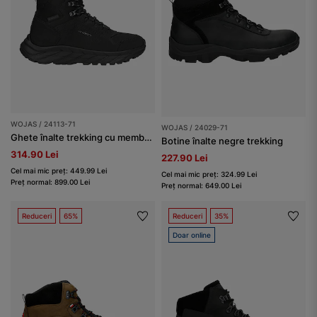
WOJAS / 24113-71
WOJAS / 24029-71
Ghete înalte trekking cu membrană impermeabilă bărbați
Botine înalte negre trekking
314.90 Lei
227.90 Lei
Cel mai mic preț: 449.99 Lei
Cel mai mic preț: 324.99 Lei
Preț normal: 899.00 Lei
Preț normal: 649.00 Lei
Reduceri
65%
Reduceri
35%
Doar online