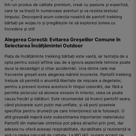
într-un produs de calitate premium, creat cu pasiune și expertiză,
care te va însoți în numeroase aventuri și va rezista testului
timpului. Descoperă acum colecția noastră de pantofi trekking
bărbați pe wojas.ro și pregătește-te să explorezi lumea cu
încredere și stil!
Alegerea Corectă: Evitarea Greșelilor Comune în
Selectarea Încălțămintei Outdoor
Piața de încălțăminte trekking bărbați este vastă, iar tentația de a
opta pentru soluții ieftine sau de a ignora aspectele tehnice poate
duce la dezamăgiri și chiar accidentări. Una dintre cele mai
frecvente greșeli este alegerea mărimii incorecte. Pantofii trekking
trebuie să permită o anumită libertate de mișcare a degetelor,
pentru a preveni lovirea acestora în timpul coborârii, dar fără a
permite piciorului să alunece excesiv în interior, ceea ce poate
cauza frecări și bătături. Este recomandat să încerci pantofii seara,
când picioarele sunt puțin mai umflate, și să porți șosetele
specifice pentru drumeții pe care intenționezi să le folosești. O
altă greșeală majoră este subestimarea importanței materialului.
Pantofii din materiale sintetice pot părea atractivi prin preț, dar
adesea nu oferă aceeași respirabilitate, durabilitate și rezistență la
apă ca pielea naturală de calitate. La WOJAS, punem accent pe