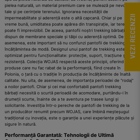
pielea naturală, un material premium care se mulează pe nevoile
tale și pe cerințele terenului. Ignorarea necesității de
VEZI RECENZII
impermeabilitate și aderență este o altă capcană. Chiar și pe
vreme bună, umiditatea poate apărea din transpirație, iar terenul
poate fi imprevizibil. De aceea, pantofii noștri trekking bărbați
dispun de membrane speciale și tălpi cu aderență optimă. De
asemenea, este important să nu confunzi pantofii de trekking cu
încălțămintea de modă. Designul unui pantof de trekking este
optimizat pentru funcționalitate: protecție, suport, tracțiune și
rezistență. Colecția WOJAS respectă aceste principii, oferind
produse care nu fac rabat de la performanță, fiind create în
Polonia, o țară cu o tradiție în producția de încălțăminte de înaltă
calitate. Nu uita, de asemenea, de importanța perioadei de "rodaj"
a noilor pantofi. Chiar și cei mai confortabili pantofi trekking
bărbați necesită o scurtă perioadă de acomodare, purtându-i în
drumeții scurte, înainte de a te aventura pe trasee lungi și
solicitante. Investiția într-o pereche de pantofi de trekking de la
un producător renumit precum WOJAS, care îmbină meșteșugul
tradițional cu inovația, este o garanție a unei experiențe plăcute și
sigure în natură.
Performanță Garantată: Tehnologii de Ultimă