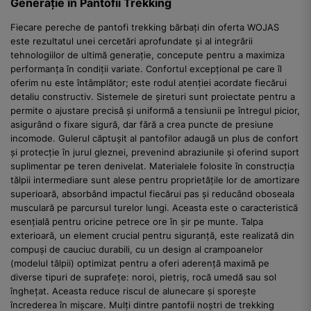
Generație în Pantofii Trekking
Fiecare pereche de pantofi trekking bărbați din oferta WOJAS
este rezultatul unei cercetări aprofundate și al integrării
tehnologiilor de ultimă generație, concepute pentru a maximiza
performanța în condiții variate. Confortul excepțional pe care îl
oferim nu este întâmplător; este rodul atenției acordate fiecărui
detaliu constructiv. Sistemele de șireturi sunt proiectate pentru a
permite o ajustare precisă și uniformă a tensiunii pe întregul picior,
asigurând o fixare sigură, dar fără a crea puncte de presiune
incomode. Gulerul căptușit al pantofilor adaugă un plus de confort
și protecție în jurul gleznei, prevenind abraziunile și oferind suport
suplimentar pe teren denivelat. Materialele folosite în construcția
tălpii intermediare sunt alese pentru proprietățile lor de amortizare
superioară, absorbând impactul fiecărui pas și reducând oboseala
musculară pe parcursul turelor lungi. Aceasta este o caracteristică
esențială pentru oricine petrece ore în șir pe munte. Talpa
exterioară, un element crucial pentru siguranță, este realizată din
compuși de cauciuc durabili, cu un design al crampoanelor
(modelul tălpii) optimizat pentru a oferi aderență maximă pe
diverse tipuri de suprafețe: noroi, pietriș, rocă umedă sau sol
înghețat. Aceasta reduce riscul de alunecare și sporește
încrederea în mișcare. Mulți dintre pantofii noștri de trekking