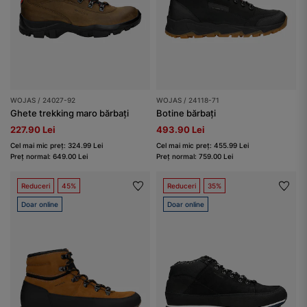
WOJAS / 24027-92
WOJAS / 24118-71
Ghete trekking maro bărbați
Botine bărbați
227.90 Lei
493.90 Lei
Cel mai mic preț: 324.99 Lei
Cel mai mic preț: 455.99 Lei
Preț normal: 649.00 Lei
Preț normal: 759.00 Lei
Reduceri
45%
Reduceri
35%
Doar online
Doar online