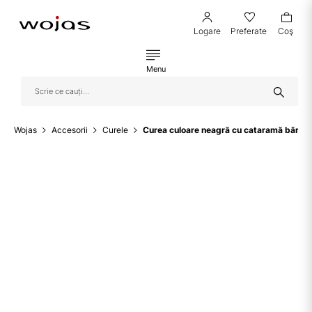
Logare
Preferate
Coş
Menu
Wojas
Accesorii
Curele
Curea culoare neagră cu cataramă bărba