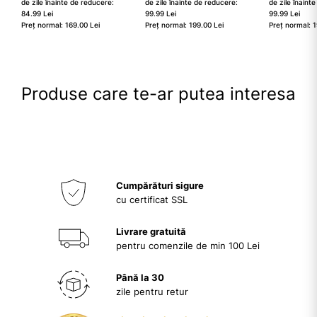
de zile înainte de reducere:
de zile înainte de reducere:
de zile înaint
84.99 Lei
99.99 Lei
99.99 Lei
Preț normal: 169.00 Lei
Preț normal: 199.00 Lei
Preț normal: 1
Produse care te-ar putea interesa
Cumpărături sigure
cu certificat SSL
Livrare gratuită
pentru comenzile de min 100 Lei
Până la 30
zile pentru retur