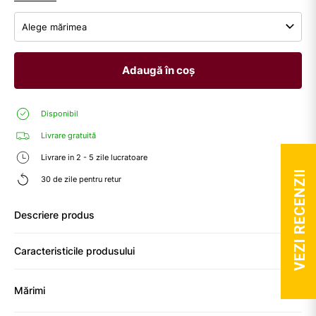
Alege mărimea
Adaugă în coș
Disponibil
Livrare gratuită
Livrare in 2 - 5 zile lucratoare
VEZI RECENZII
30 de zile pentru retur
Descriere produs
Caracteristicile produsului
Mărimi