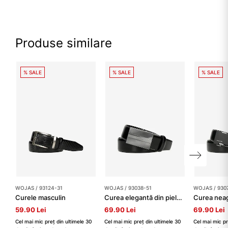
Produse similare
% SALE
% SALE
% SALE
WOJAS / 93124-31
WOJAS / 93038-51
WOJAS / 930
Curele masculin
Curea elegantă din piele neagră cu cataramă completă bărbați
59.90 Lei
69.90 Lei
69.90 Lei
Cel mai mic preț din ultimele 30
Cel mai mic preț din ultimele 30
Cel mai mic pr