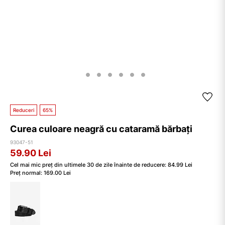
Reduceri
65%
Curea culoare neagră cu cataramă bărbați
93047-51
59.90
Lei
Cel mai mic preț din ultimele 30 de zile înainte de reducere:
84.99
Lei
Preț normal:
169.00
Lei