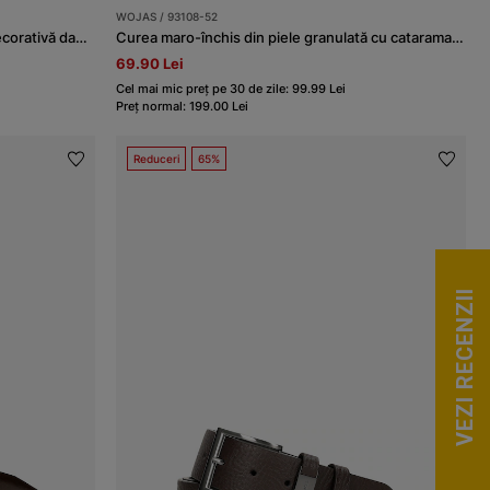
WOJAS / 93108-52
Curea neagră din piele cu cataramă decorativă damă
Curea maro-închis din piele granulată cu catarama completă
69.90 Lei
Cel mai mic preț pe 30 de zile: 99.99 Lei
Preț normal: 199.00 Lei
Reduceri
65%
VEZI RECENZII