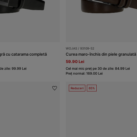
WOJAS / 93109-52
gră cu catarama completă
Curea maro-închis din piele granulată
59.90 Lei
e zile: 99.99 Lei
Cel mai mic preț pe 30 de zile: 84.99 Lei
Preț normal: 169.00 Lei
Reduceri
65%