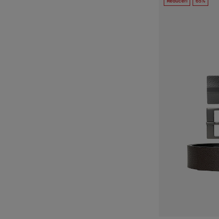
Reduceri
65%