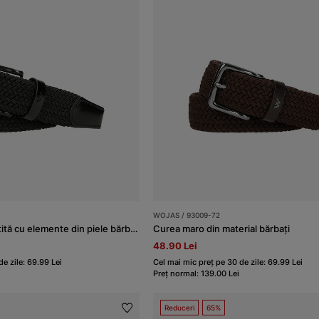
WOJAS / 93009-72
Curea neagră împletită cu elemente din piele bărbați
Curea maro din material bărbați
48.90 Lei
e zile: 69.99 Lei
Cel mai mic preț pe 30 de zile: 69.99 Lei
Preț normal: 139.00 Lei
Reduceri
65%