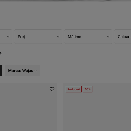
Preț
Mărime
Culoar
e
Marca:
Wojas
Reduceri
65%