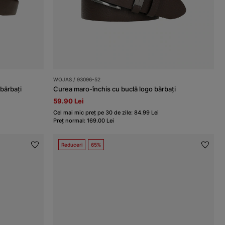
WOJAS / 93096-52
 bărbați
Curea maro-închis cu buclă logo bărbați
59.90 Lei
Cel mai mic preț pe 30 de zile: 84.99 Lei
Preț normal: 169.00 Lei
Reduceri
65%