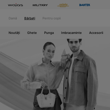
Damă
Bărbați
Pentru copii
Noutăți
Ghete
Punga
Imbracaminte
Accesorii