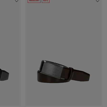
Reduceri
65%