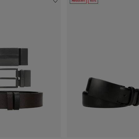
Reduceri
65%