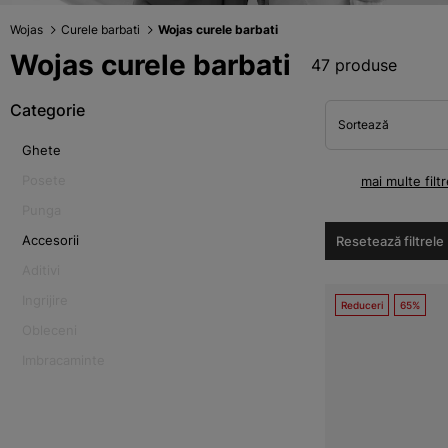
Wojas
Curele barbati
Wojas curele barbati
Wojas curele barbati
47 produse
Categorie
Sortează
Ghete
Posete
mai multe filtr
Punga
Accesorii
Resetează filtrele
Aditivi
Ingrijire
Reduceri
65%
Obleceni
Imbracaminte