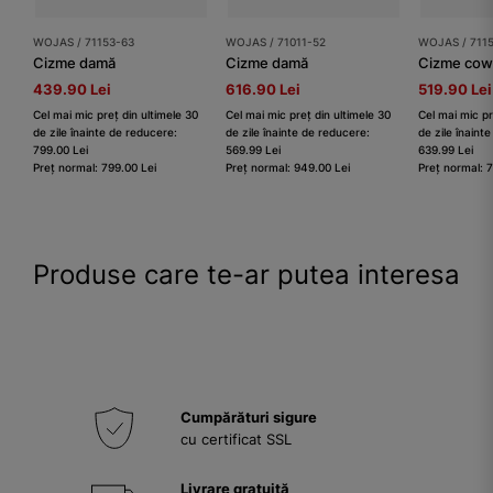
WOJAS / 71153-63
WOJAS / 71011-52
WOJAS / 711
Cizme damă
Cizme damă
439.90 Lei
616.90 Lei
519.90 Lei
Cel mai mic preț din ultimele 30
Cel mai mic preț din ultimele 30
Cel mai mic pr
de zile înainte de reducere:
de zile înainte de reducere:
de zile înaint
799.00 Lei
569.99 Lei
639.99 Lei
Preț normal: 799.00 Lei
Preț normal: 949.00 Lei
Preț normal: 
Produse care te-ar putea interesa
Cumpărături sigure
cu certificat SSL
Livrare gratuită