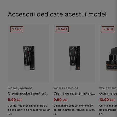
Accesorii dedicate acestui model
% SALE
% SALE
% SALE
WOJAS / 99016-00
WOJAS / 99016-04
WOJAS / 990
Cremă incoloră pentru încălțăminte
Cremă de încălțăminte culoare maro mediu
9.90 Lei
9.90 Lei
13.90 Lei
Cel mai mic preț din ultimele 30
Cel mai mic preț din ultimele 30
Cel mai mic pr
de zile înainte de reducere: 13.99
de zile înainte de reducere: 13.99
de zile înaint
Lei
Lei
Lei