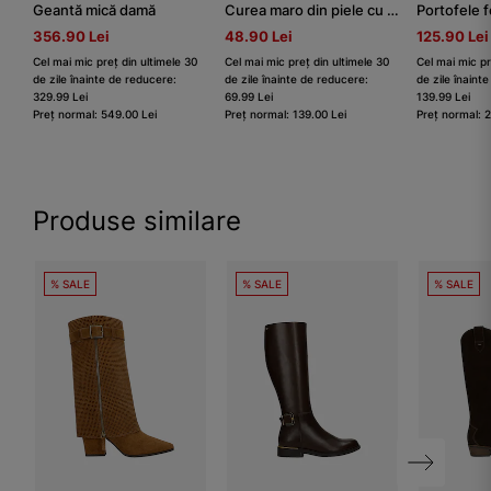
Geantă mică damă
Curea maro din piele cu cataramă pătrat damă
Portofele 
356.90 Lei
48.90 Lei
125.90 Lei
Cel mai mic preț din ultimele 30
Cel mai mic preț din ultimele 30
Cel mai mic pr
de zile înainte de reducere:
de zile înainte de reducere:
de zile înaint
329.99 Lei
69.99 Lei
139.99 Lei
Preț normal: 549.00 Lei
Preț normal: 139.00 Lei
Preț normal: 
Produse similare
% SALE
% SALE
% SALE