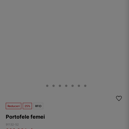
Reduceri
25%
RFID
Portofele femei
91132-52