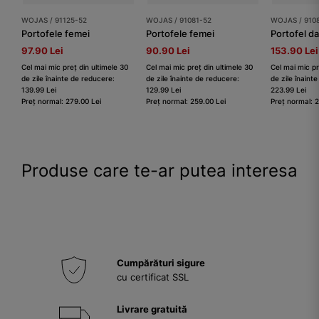
WOJAS / 91125-52
WOJAS / 91081-52
WOJAS / 910
Portofele femei
Portofele femei
97.90 Lei
90.90 Lei
153.90 Lei
Cel mai mic preț din ultimele 30
Cel mai mic preț din ultimele 30
Cel mai mic pr
de zile înainte de reducere:
de zile înainte de reducere:
de zile înaint
139.99 Lei
129.99 Lei
223.99 Lei
Preț normal: 279.00 Lei
Preț normal: 259.00 Lei
Preț normal: 
Produse care te-ar putea interesa
Cumpărături sigure
cu certificat SSL
Livrare gratuită