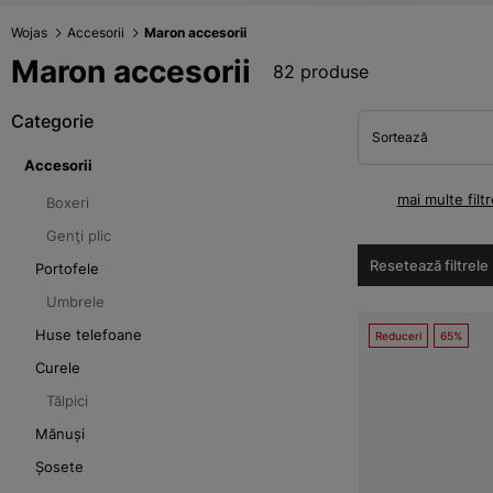
Wojas
Accesorii
Maron accesorii
Maron accesorii
82 produse
Categorie
Sortează
Accesorii
mai multe filtr
Boxeri
Genţi plic
Resetează filtrele
Portofele
Umbrele
Huse telefoane
Reduceri
65%
Curele
Tălpici
Mănuși
Șosete