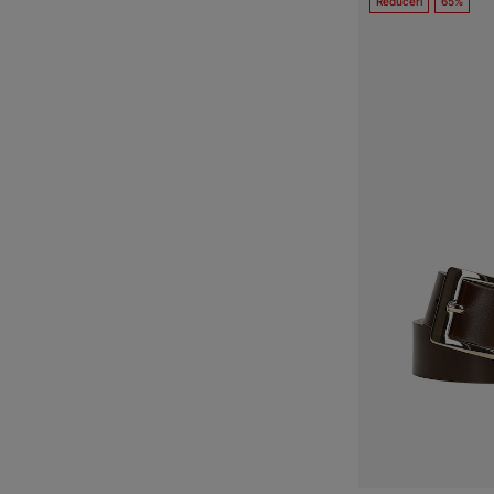
Reduceri
65%