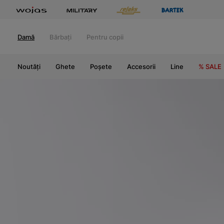
Damă
Bărbați
Pentru copii
Noutăți
Ghete
Poșete
Accesorii
Line
% SALE