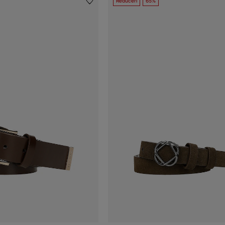
Reduceri
65%