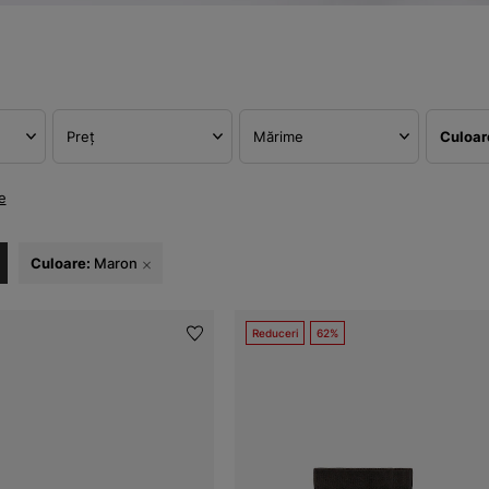
Preț
Mărime
Culoa
e
Culoare:
Maron
Reduceri
62%