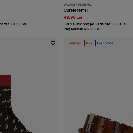
WOJAS / 93058-62
Curele femei
48.90 Lei
e zile: 84.99 Lei
Cel mai mic preț pe 30 de zile: 69.99 Lei
Preț normal: 139.00 Lei
Reduceri
65%
Doar online