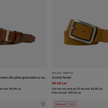
WOJAS / 6966-63
Curea pe două părți maro din piele granulată cu cataramă aurie damă
Curele femei
59.90 Lei
e zile: 84.99 Lei
Cel mai mic preț pe 30 de zile: 84.99 Lei
Preț normal: 169.00 Lei
Reduceri
65%