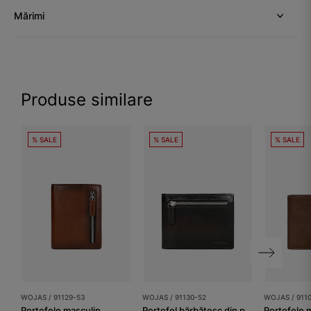
Mărimi
Produse similare
% SALE
% SALE
% SALE
WOJAS / 91129-53
WOJAS / 91130-52
WOJAS / 911
Portofele masculin
Portofel bărbătesc din piele naturală, maro închis
Portofele 