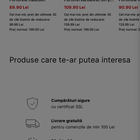
89.90 Lei
109.90 Lei
90.90 Lei
Cel mai mic preț din ultimele 30
Cel mai mic preț din ultimele 30
Cel mai mic pr
de zile înainte de reducere:
de zile înainte de reducere:
de zile înaint
99.99 Lei
159.99 Lei
129.99 Lei
Preț normal: 199.00 Lei
Preț normal: 199.00 Lei
Preț normal: 
Produse care te-ar putea interesa
Cumpărături sigure
cu certificat SSL
Livrare gratuită
pentru comenzile de min 100 Lei