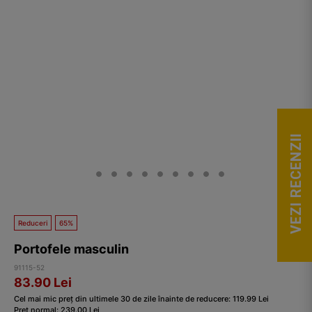
VEZI RECENZII
Reduceri
65%
Portofele masculin
91115-52
83.90
Lei
Cel mai mic preț din ultimele 30 de zile înainte de reducere:
119.99
Lei
Preț normal:
239.00
Lei