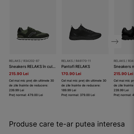
RELAKS / R34202-87
RELAKS / R46170-11
RELAKS / R34
Sneakers RELAKS în culoarea verde închis
Pantofi RELAKS
215.90 Lei
170.90 Lei
215.90 Lei
Cel mai mic preț din ultimele 30
Cel mai mic preț din ultimele 30
Cel mai mic pr
de zile înainte de reducere:
de zile înainte de reducere:
de zile înaint
239.99 Lei
189.99 Lei
239.99 Lei
Preț normal: 479.00 Lei
Preț normal: 379.00 Lei
Preț normal: 
Produse care te-ar putea interesa