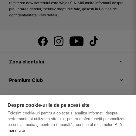
trimiterea newsletterului este Wojas S.A. Mai multe informații despre
prelucrarea datelor, inclusiv drepturile tale, găsești în Politica de
confidențialitate:
vezi detalii
.
Zona clientului
Premium Club
Recomandări
Despre cookie-urile de pe acest site
Folosim cookie-uri pentru a colecta si analiza informații despre
Despre firmă
performanța și utilizarea site-ului, pentru a oferi funcții personalizate
pe social media și pentru a îmbunătăți conținutul reclamelor.
Află
mai multe