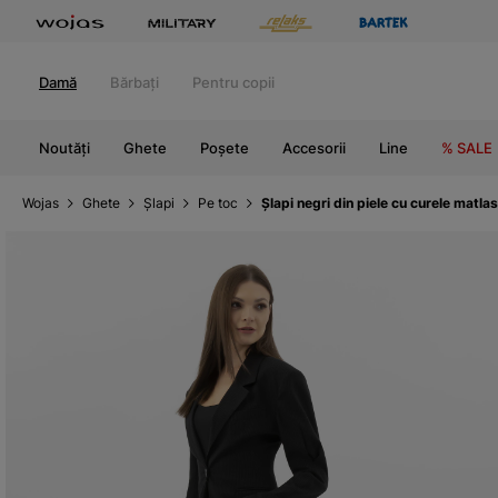
Damă
Bărbați
Pentru copii
Noutăți
Ghete
Poșete
Accesorii
Line
% SALE
Wojas
Ghete
Șlapi
Pe toc
Șlapi negri din piele cu curele matl