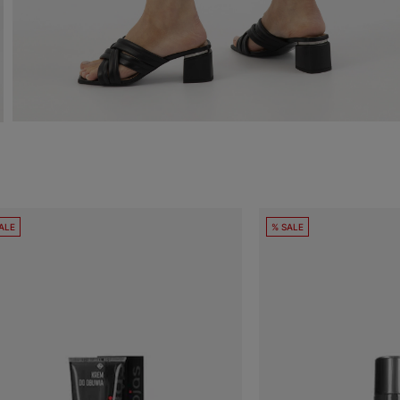
ALE
% SALE