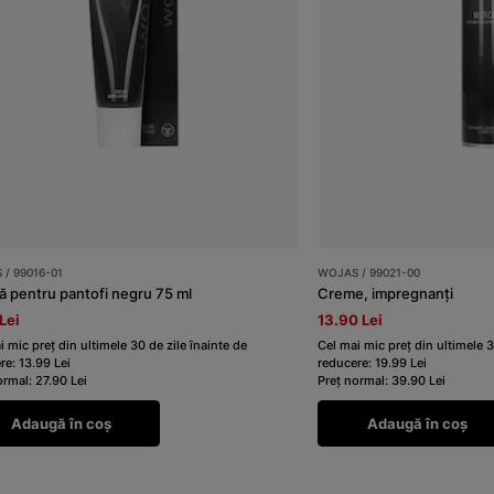
/ 99016-01
WOJAS / 99021-00
 pentru pantofi negru 75 ml
Creme, impregnanți
Lei
13.90 Lei
i mic preț din ultimele 30 de zile înainte de
Cel mai mic preț din ultimele 3
re: 13.99 Lei
reducere: 19.99 Lei
ormal: 27.90 Lei
Preț normal: 39.90 Lei
Adaugă în coș
Adaugă în coș