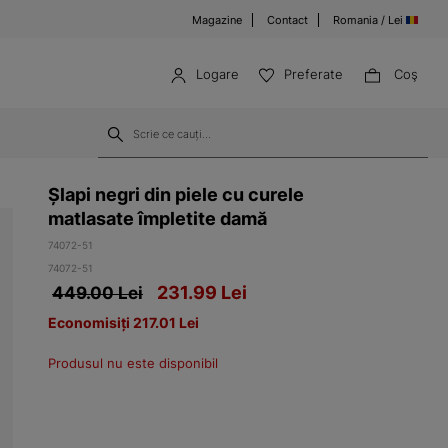
Magazine
Contact
Romania / Lei
Logare
Preferate
Coş
Șlapi negri din piele cu curele
matlasate împletite damă
74072-51
74072-51
231.99
Lei
449.00 Lei
Economisiți 217.01 Lei
Produsul nu este disponibil