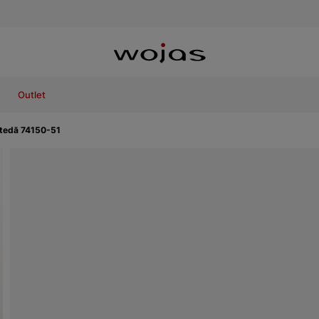
Outlet
netedă 74150-51