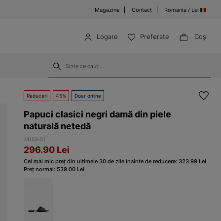
Magazine
Contact
Romania / Lei
Logare
Preferate
Coş
Reduceri
45%
Doar online
Papuci clasici negri damă din piele
naturală netedă
74150-51
296.90
Lei
Cel mai mic preț din ultimele 30 de zile înainte de reducere:
323.99
Lei
Preț normal:
539.00
Lei