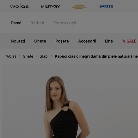
Damă
Bărbați
Pentru copii
Noutăți
Ghete
Poșete
Accesorii
Line
% SALE
Wojas
Ghete
Șlapi
Papuci clasici negri damă din piele naturală 