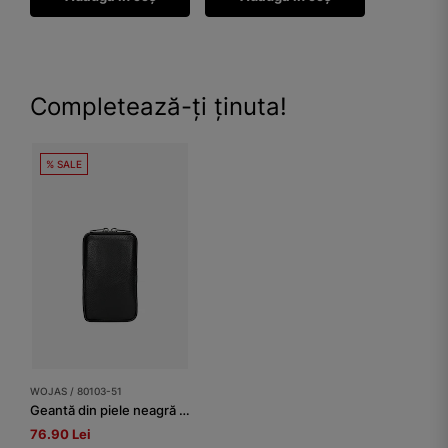
Completează-ți ținuta!
% SALE
WOJAS / 80103-51
Geantă din piele neagră pentru telefon
76.90 Lei