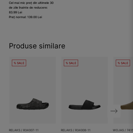
Cel mai mic preț din ultimele 30
de zile înainte de reducere:
83.99 Lei
Preț normal: 139.00 Lei
Produse similare
% SALE
% SALE
% SALE
RELAKS / R34007-11
RELAKS / R34008-11
WOJAS / 741