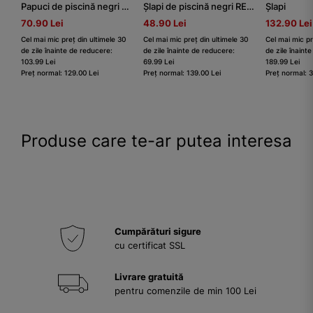
Papuci de piscină negri RELAKS cu textură sculptată și talpă groasă
Șlapi de piscină negri RELAKS cu finisaj mat
Șlapi
70.90 Lei
48.90 Lei
132.90 Lei
Cel mai mic preț din ultimele 30
Cel mai mic preț din ultimele 30
Cel mai mic pr
de zile înainte de reducere:
de zile înainte de reducere:
de zile înaint
103.99 Lei
69.99 Lei
189.99 Lei
Preț normal: 129.00 Lei
Preț normal: 139.00 Lei
Preț normal: 
Produse care te-ar putea interesa
Cumpărături sigure
cu certificat SSL
Livrare gratuită
pentru comenzile de min 100 Lei