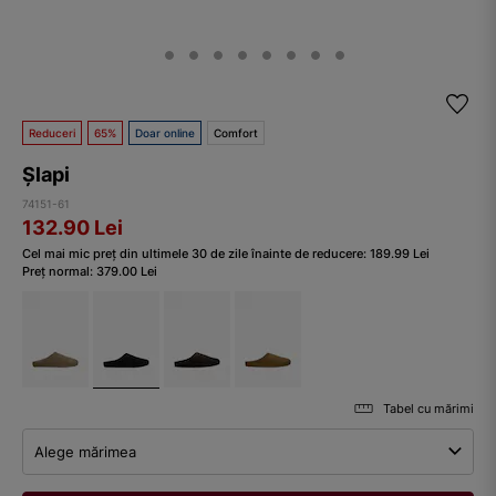
Reduceri
65%
Doar online
Comfort
Șlapi
74151-61
132.90
Lei
Cel mai mic preț din ultimele 30 de zile înainte de reducere:
189.99
Lei
Preț normal:
379.00
Lei
Tabel cu mărimi
Alege mărimea