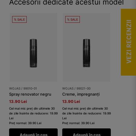
Accesorii dedicate acestui model
% SALE
% SALE
VEZI RECENZII
WOJAS / 99010-01
WOJAS / 99021-00
Spray renovator negru
Creme, impregnanți
13.90 Lei
13.90 Lei
Cel mai mic preț din ultimele 30
Cel mai mic preț din ultimele 30
de zile înainte de reducere: 19.99
de zile înainte de reducere: 19.99
Lei
Lei
Preț normal: 39.90 Lei
Preț normal: 39.90 Lei
Adaugă în coș
Adaugă în coș