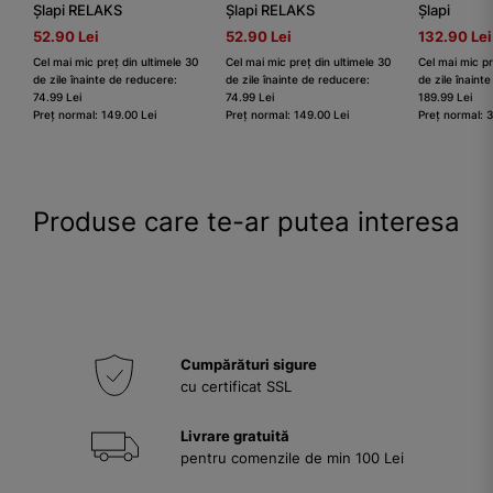
Șlapi RELAKS
Șlapi RELAKS
Șlapi
52.90 Lei
52.90 Lei
132.90 Lei
Cel mai mic preț din ultimele 30
Cel mai mic preț din ultimele 30
Cel mai mic pr
de zile înainte de reducere:
de zile înainte de reducere:
de zile înaint
74.99 Lei
74.99 Lei
189.99 Lei
Preț normal: 149.00 Lei
Preț normal: 149.00 Lei
Preț normal: 
Produse care te-ar putea interesa
Cumpărături sigure
cu certificat SSL
Livrare gratuită
pentru comenzile de min 100 Lei