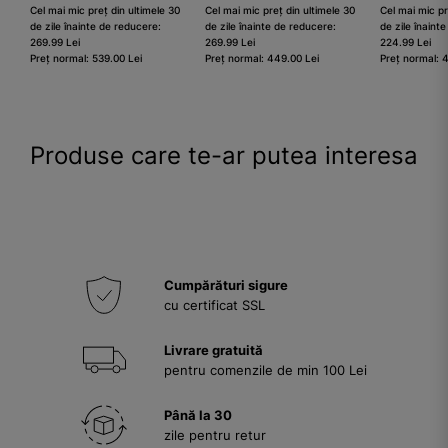
Cel mai mic preț din ultimele 30
Cel mai mic preț din ultimele 30
Cel mai mic pr
de zile înainte de reducere:
de zile înainte de reducere:
de zile înaint
269.99 Lei
269.99 Lei
224.99 Lei
Preț normal: 539.00 Lei
Preț normal: 449.00 Lei
Preț normal: 
Produse care te-ar putea interesa
Cumpărături sigure
cu certificat SSL
Livrare gratuită
pentru comenzile de min 100 Lei
Până la 30
zile pentru retur