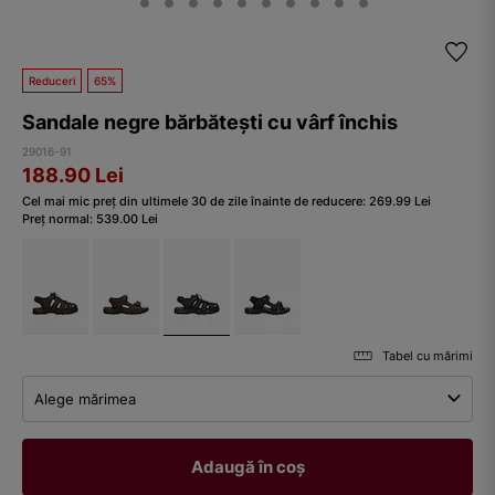
Reduceri
65%
Sandale negre bărbătești cu vârf închis
29016-91
188.90
Lei
Cel mai mic preț din ultimele 30 de zile înainte de reducere:
269.99
Lei
Preț normal:
539.00
Lei
Tabel cu mărimi
Alege mărimea
Adaugă în coș