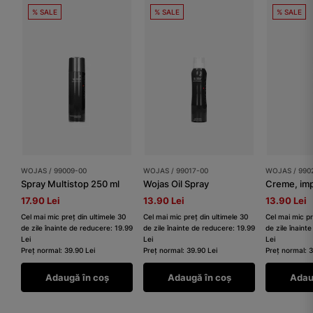
% SALE
% SALE
% SALE
WOJAS / 99009-00
WOJAS / 99017-00
WOJAS / 990
Spray Multistop 250 ml
Wojas Oil Spray
Creme, im
17.90 Lei
13.90 Lei
13.90 Lei
Cel mai mic preț din ultimele 30
Cel mai mic preț din ultimele 30
Cel mai mic pr
de zile înainte de reducere: 19.99
de zile înainte de reducere: 19.99
de zile înaint
Lei
Lei
Lei
Preț normal: 39.90 Lei
Preț normal: 39.90 Lei
Preț normal: 3
Adaugă în coș
Adaugă în coș
Adau