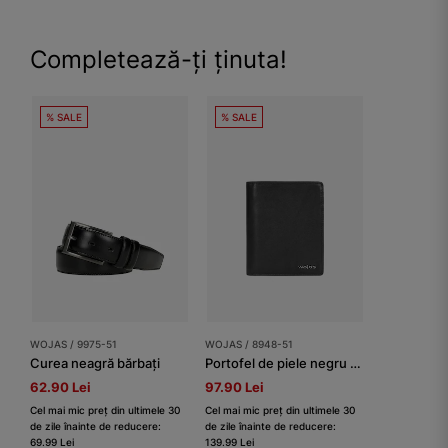
Completează-ți ținuta!
% SALE
% SALE
WOJAS / 9975-51
WOJAS / 8948-51
Curea neagră bărbați
Portofel de piele negru bărbați
62.90 Lei
97.90 Lei
Cel mai mic preț din ultimele 30
Cel mai mic preț din ultimele 30
de zile înainte de reducere:
de zile înainte de reducere:
69.99 Lei
139.99 Lei