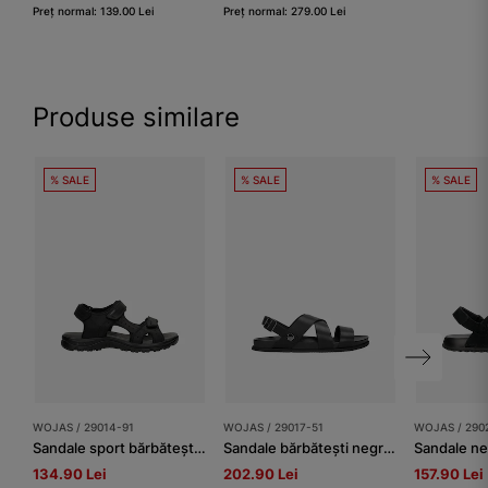
Preț normal: 139.00 Lei
Preț normal: 279.00 Lei
Produse similare
% SALE
% SALE
% SALE
WOJAS / 29014-91
WOJAS / 29017-51
WOJAS / 290
Sandale sport bărbătești negre din piele crazy horse
Sandale bărbătești negre din piele
134.90 Lei
202.90 Lei
157.90 Lei