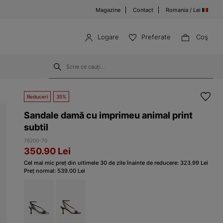
Magazine
Contact
Romania / Lei
Logare
Preferate
Coş
Reduceri
35%
Sandale damă cu imprimeu animal print
subtil
76200-70
350.90
Lei
Cel mai mic preț din ultimele 30 de zile înainte de reducere:
323.99
Lei
Preț normal:
539.00
Lei