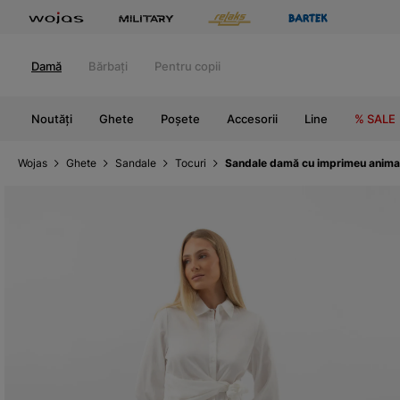
Damă
Bărbați
Pentru copii
Noutăți
Ghete
Poșete
Accesorii
Line
% SALE
Wojas
Ghete
Sandale
Tocuri
Sandale damă cu imprimeu animal