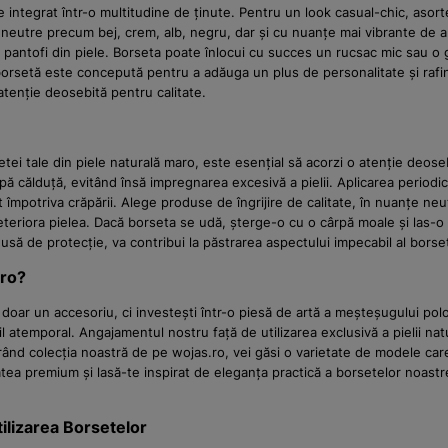
integrat într-o multitudine de ținute. Pentru un look casual-chic, asor
i neutre precum bej, crem, alb, negru, dar și cu nuanțe mai vibrante de 
antofi din piele. Borseta poate înlocui cu succes un rucsac mic sau o ge
orsetă este concepută pentru a adăuga un plus de personalitate și rafina
tenție deosebită pentru calitate.
ei tale din piele naturală maro, este esențial să acorzi o atenție deosebi
pă călduță, evitând însă impregnarea excesivă a pielii. Aplicarea period
at împotriva crăpării. Alege produse de îngrijire de calitate, în nuanțe ne
deteriora pielea. Dacă borseta se udă, șterge-o cu o cârpă moale și las-
o husă de protecție, va contribui la păstrarea aspectului impecabil al bors
.ro?
ar un accesoriu, ci investești într-o piesă de artă a meșteșugului polo
stil atemporal. Angajamentul nostru față de utilizarea exclusivă a pielii 
rând colecția noastră de pe wojas.ro, vei găsi o varietate de modele care 
tea premium și lasă-te inspirat de eleganța practică a borsetelor noastr
ilizarea Borsetelor