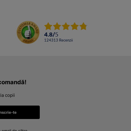
4.8
/
5
124313
Recenzii
a comandă!
ia copii
n email de către