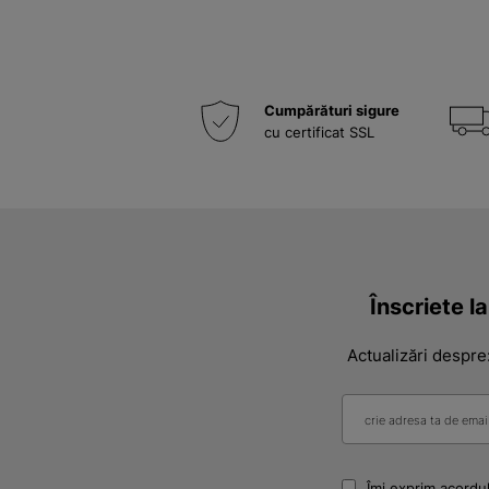
Cumpărături sigure
cu certificat SSL
Înscriete l
Actualizări despre
Îmi exprim acordul