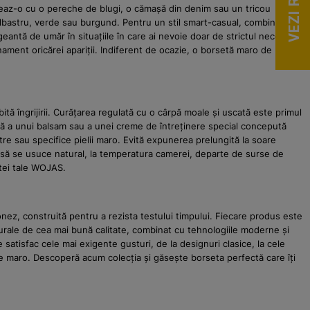
teaz-o cu o pereche de blugi, o cămașă din denim sau un tricou
albastru, verde sau burgund. Pentru un stil smart-casual, combin-o cu
antă de umăr în situațiile în care ai nevoie doar de strictul necesar.
ment oricărei apariții. Indiferent de ocazie, o borsetă maro de la noi
tă îngrijirii. Curățarea regulată cu o cârpă moale și uscată este primul
ică a unui balsam sau a unei creme de întreținere special concepută
utre sau specifice pielii maro. Evită expunerea prelungită la soare
o să se usuce natural, la temperatura camerei, departe de surse de
etei tale WOJAS.
nez, construită pentru a rezista testului timpului. Fiecare produs este
naturale de cea mai bună calitate, combinat cu tehnologiile moderne și
satisfac cele mai exigente gusturi, de la designuri clasice, la cele
e maro. Descoperă acum colecția și găsește borseta perfectă care îți