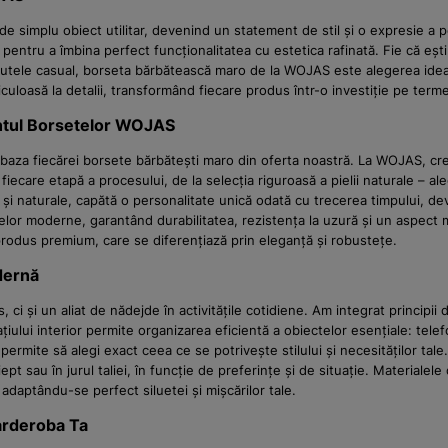
 de simplu obiect utilitar, devenind un statement de stil și o expresie a 
pentru a îmbina perfect funcționalitatea cu estetica rafinată. Fie că ești
 ținutele casual, borseta bărbătească maro de la WOJAS este alegerea id
iculoasă la detalii, transformând fiecare produs într-o investiție pe termen
ntul Borsetelor WOJAS
a baza fiecărei borsete bărbătești maro din oferta noastră. La WOJAS, cr
iecare etapă a procesului, de la selecția riguroasă a pielii naturale – a
te și naturale, capătă o personalitate unică odată cu trecerea timpului, d
rințelor moderne, garantând durabilitatea, rezistența la uzură și un aspec
produs premium, care se diferențiază prin eleganță și robustețe.
dernă
 și un aliat de nădejde în activitățile cotidiene. Am integrat principii
ului interior permite organizarea eficientă a obiectelor esențiale: telefo
 permite să alegi exact ceea ce se potrivește stilului și necesităților ta
sau în jurul taliei, în funcție de preferințe și de situație. Materialele d
 adaptându-se perfect siluetei și mișcărilor tale.
arderoba Ta