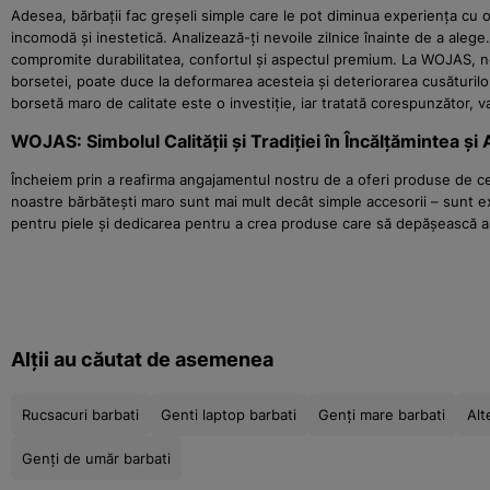
Adesea, bărbații fac greșeli simple care le pot diminua experiența cu o
incomodă și inestetică. Analizează-ți nevoile zilnice înainte de a alege.
compromite durabilitatea, confortul și aspectul premium. La WOJAS, ne
borsetei, poate duce la deformarea acesteia și deteriorarea cusăturilo
borsetă maro de calitate este o investiție, iar tratată corespunzător, 
WOJAS: Simbolul Calității și Tradiției în Încălțămintea și 
Încheiem prin a reafirma angajamentul nostru de a oferi produse de cea
noastre bărbătești maro sunt mai mult decât simple accesorii – sunt expr
pentru piele și dedicarea pentru a crea produse care să depășească a
Alții au căutat de asemenea
Rucsacuri barbati
Genti laptop barbati
Genți mare barbati
Alt
Genți de umăr barbati