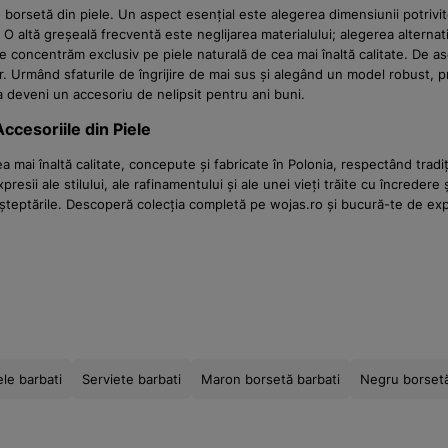
 borsetă din piele. Un aspect esențial este alegerea dimensiunii potrivit
 O altă greșeală frecventă este neglijarea materialului; alegerea alternativ
 concentrăm exclusiv pe piele naturală de cea mai înaltă calitate. De a
r. Urmând sfaturile de îngrijire de mai sus și alegând un model robust, 
va deveni un accesoriu de nelipsit pentru ani buni.
Accesoriile din Piele
 mai înaltă calitate, concepute și fabricate în Polonia, respectând tra
esii ale stilului, ale rafinamentului și ale unei vieți trăite cu încredere
șteptările. Descoperă colecția completă pe wojas.ro și bucură-te de exp
ele barbati
Serviete barbati
Maron borsetă barbati
Negru borsetă