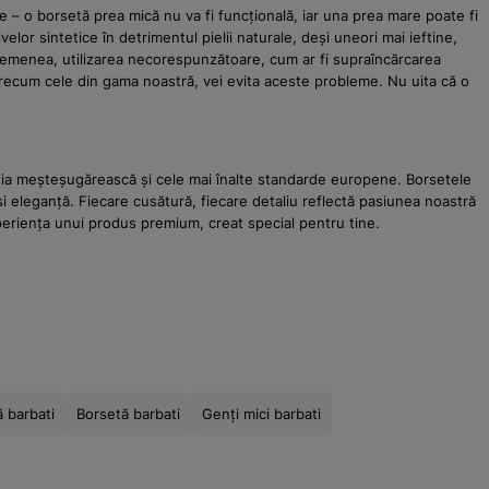
e – o borsetă prea mică nu va fi funcțională, iar una prea mare poate fi
elor sintetice în detrimentul pielii naturale, deși uneori mai ieftine,
semenea, utilizarea necorespunzătoare, cum ar fi supraîncărcarea
precum cele din gama noastră, vei evita aceste probleme. Nu uita că o
diția meșteșugărească și cele mai înalte standarde europene. Borsetele
 și eleganță. Fiecare cusătură, fiecare detaliu reflectă pasiunea noastră
eriența unui produs premium, creat special pentru tine.
 barbati
Borsetă barbati
Genți mici barbati