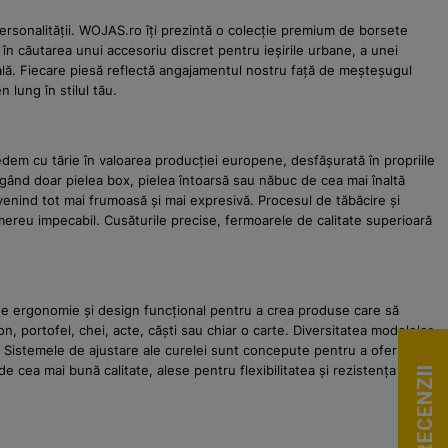
personalității. WOJAS.ro îți prezintă o colecție premium de borsete
 în căutarea unui accesoriu discret pentru ieșirile urbane, a unei
eală. Fiecare piesă reflectă angajamentul nostru față de meșteșugul
 lung în stilul tău.
edem cu tărie în valoarea producției europene, desfășurată în propriile
legând doar pielea box, pielea întoarsă sau năbuc de cea mai înaltă
evenind tot mai frumoasă și mai expresivă. Procesul de tăbăcire și
t mereu impecabil. Cusăturile precise, fermoarele de calitate superioară
 de ergonomie și design funcțional pentru a crea produse care să
n, portofel, chei, acte, căști sau chiar o carte. Diversitatea modelelor
le. Sistemele de ajustare ale curelei sunt concepute pentru a oferi un
e cea mai bună calitate, alese pentru flexibilitatea și rezistența lor,
VEZI RECENZII