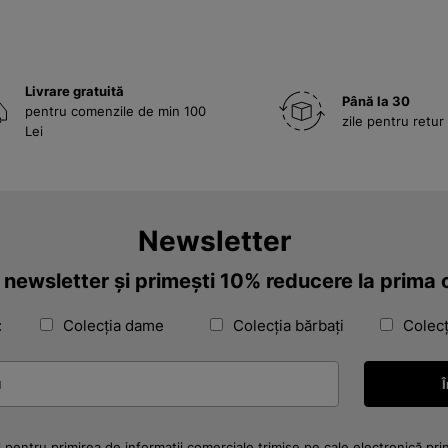
Livrare gratuită
Până la 30
pentru comenzile de min 100
zile pentru retur
Lei
Newsletter
a newsletter și primești 10% reducere la prim
:
Colecția dame
Colecția bărbați
Colecț
 pentru primirea de informații comerciale trimise pe cale electronică pri