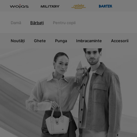
Damă
Bărbați
Pentru copii
Noutăți
Ghete
Punga
Imbracaminte
Accesorii