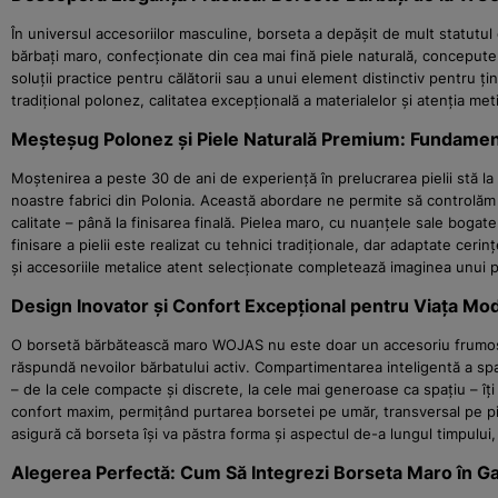
În universul accesoriilor masculine, borseta a depășit de mult statutul
bărbați maro, confecționate din cea mai fină piele naturală, concepute 
soluții practice pentru călătorii sau a unui element distinctiv pentru
tradițional polonez, calitatea excepțională a materialelor și atenția met
Meșteșug Polonez și Piele Naturală Premium: Fundame
Moștenirea a peste 30 de ani de experiență în prelucrarea pielii stă l
noastre fabrici din Polonia. Această abordare ne permite să controlăm f
calitate – până la finisarea finală. Pielea maro, cu nuanțele sale boga
finisare a pielii este realizat cu tehnici tradiționale, dar adaptate ce
și accesoriile metalice atent selecționate completează imaginea unui 
Design Inovator și Confort Excepțional pentru Viața Mo
O borsetă bărbătească maro WOJAS nu este doar un accesoriu frumos, ci
răspundă nevoilor bărbatului activ. Compartimentarea inteligentă a spați
– de la cele compacte și discrete, la cele mai generoase ca spațiu – îți
confort maxim, permițând purtarea borsetei pe umăr, transversal pe piept 
asigură că borseta își va păstra forma și aspectul de-a lungul timpului,
Alegerea Perfectă: Cum Să Integrezi Borseta Maro în G