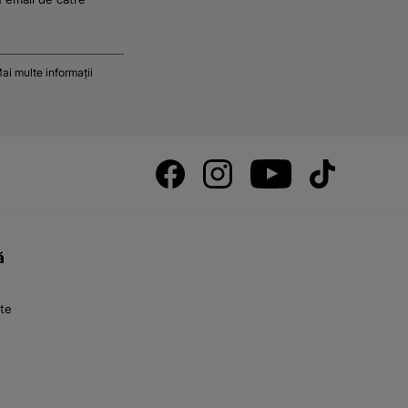
ai multe informații
ă
nte