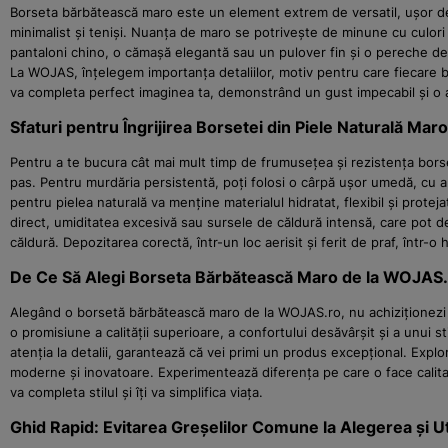
Borseta bărbătească maro este un element extrem de versatil, ușor de 
minimalist și teniși. Nuanța de maro se potrivește de minune cu culor
pantaloni chino, o cămașă elegantă sau un pulover fin și o pereche de p
La WOJAS, înțelegem importanța detaliilor, motiv pentru care fiecare b
va completa perfect imaginea ta, demonstrând un gust impecabil și o a
Sfaturi pentru Îngrijirea Borsetei din Piele Naturală Maro
Pentru a te bucura cât mai mult timp de frumusețea și rezistența borset
pas. Pentru murdăria persistentă, poți folosi o cârpă ușor umedă, cu a
pentru pielea naturală va menține materialul hidratat, flexibil și protej
direct, umiditatea excesivă sau sursele de căldură intensă, care pot 
căldură. Depozitarea corectă, într-un loc aerisit și ferit de praf, într-
De Ce Să Alegi Borseta Bărbătească Maro de la WOJAS
Alegând o borsetă bărbătească maro de la WOJAS.ro, nu achiziționezi do
o promisiune a calității superioare, a confortului desăvârșit și a unui 
atenția la detalii, garantează că vei primi un produs excepțional. Explo
moderne și inovatoare. Experimentează diferența pe care o face calita
va completa stilul și îți va simplifica viața.
Ghid Rapid: Evitarea Greșelilor Comune la Alegerea și Ut