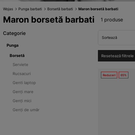
Wojas
Punga barbati
Borsetă barbati
Maron borsetă barbati
Maron borsetă barbati
1 produse
Categorie
Sortează
Punga
Borsetă
Resetează filtrele
Serviete
Rucsacuri
Reduceri
65%
Genti laptop
Genți mare
Genți mici
Genți de umăr