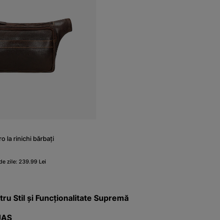
 la rinichi bărbați
de zile: 239.99 Lei
tru Stil și Funcționalitate Supremă
JAS