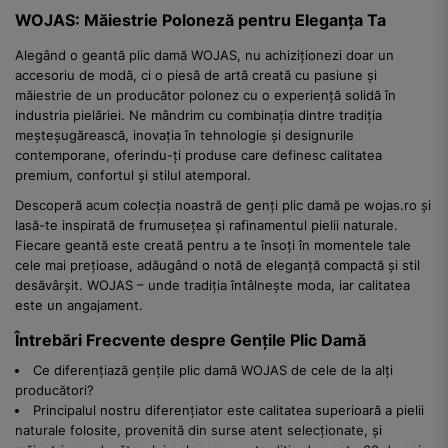
WOJAS: Măiestrie Poloneză pentru Eleganța Ta
Alegând o geantă plic damă WOJAS, nu achiziționezi doar un
accesoriu de modă, ci o piesă de artă creată cu pasiune și
măiestrie de un producător polonez cu o experiență solidă în
industria pielăriei. Ne mândrim cu combinația dintre tradiția
meșteșugărească, inovația în tehnologie și designurile
contemporane, oferindu-ți produse care definesc calitatea
premium, confortul și stilul atemporal.
Descoperă acum colecția noastră de genți plic damă pe wojas.ro și
lasă-te inspirată de frumusețea și rafinamentul pielii naturale.
Fiecare geantă este creată pentru a te însoți în momentele tale
cele mai prețioase, adăugând o notă de eleganță compactă și stil
desăvârșit. WOJAS – unde tradiția întâlnește moda, iar calitatea
este un angajament.
Întrebări Frecvente despre Gențile Plic Damă
Ce diferențiază gențile plic damă WOJAS de cele de la alți
producători?
Principalul nostru diferențiator este calitatea superioară a pielii
naturale folosite, provenită din surse atent selecționate, și