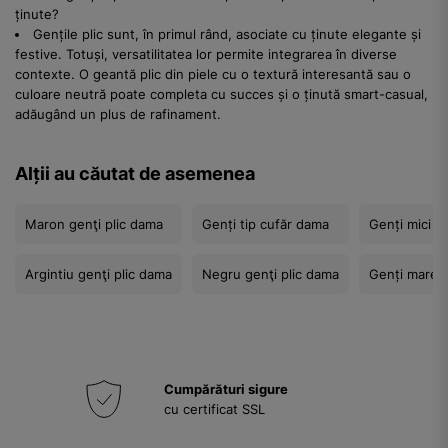
ținute?
Gențile plic sunt, în primul rând, asociate cu ținute elegante și
festive. Totuși, versatilitatea lor permite integrarea în diverse
contexte. O geantă plic din piele cu o textură interesantă sau o
culoare neutră poate completa cu succes și o ținută smart-casual,
adăugând un plus de rafinament.
Alții au căutat de asemenea
Maron genţi plic dama
Genți tip cufăr dama
Genți mici 
Argintiu genţi plic dama
Negru genţi plic dama
Genți mare 
Cumpărături sigure
cu certificat SSL