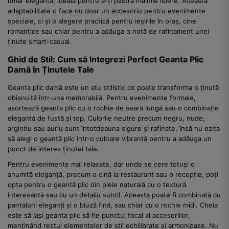
umăr elegantă, ideală pentru a-ți păstra mâinile libere. Această
adaptabilitate o face nu doar un accesoriu pentru evenimente
speciale, ci și o alegere practică pentru ieșirile în oraș, cine
romantice sau chiar pentru a adăuga o notă de rafinament unei
ținute smart-casual.
Ghid de Stil: Cum să Integrezi Perfect Geanta Plic
Damă în Ținutele Tale
Geanta plic damă este un atu stilistic ce poate transforma o ținută
obișnuită într-una memorabilă. Pentru evenimente formale,
asortează geanta plic cu o rochie de seară lungă sau o combinație
elegantă de fustă și top. Culorile neutre precum negru, nude,
argintiu sau auriu sunt întotdeauna sigure și rafinate, însă nu ezita
să alegi o geantă plic într-o culoare vibrantă pentru a adăuga un
punct de interes ținutei tale.
Pentru evenimente mai relaxate, dar unde se cere totuși o
anumită eleganță, precum o cină la restaurant sau o recepție, poți
opta pentru o geantă plic din piele naturală cu o textură
interesantă sau cu un detaliu subtil. Aceasta poate fi combinată cu
pantaloni eleganți și o bluză fină, sau chiar cu o rochie midi. Cheia
este să lași geanta plic să fie punctul focal al accesoriilor,
menținând restul elementelor de stil echilibrate și armonioase. Nu