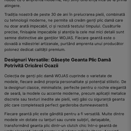
atingere.
Tradiția noastră de peste 30 de ani în prelucrarea pielii, combinată
cu tehnologii moderne, ne permite să creăm genți plic damă care
nu doar arată impecabil, ci și rezistă testului timpului. Cusăturile
precise, finisajele impecabile și atenția la cele mai mici detalii sunt
semne distinctive ale genților WOJAS. Fiecare geantă este o
dovadă a măiestriei artizanale, purtând amprenta unui producător
polonez dedicat calității premium.
Designuri Versatile: Găsește Geanta Plic Damă
Potrivită Oricărei Ocazii
Colecția de genți plic damă WOJAS cuprinde o varietate de
modele, fiecare având propria personalitate și potențial stilistic. De
la designuri clasice, minimaliste, perfecte pentru o rochie elegantă
de seară, la modele cu accente moderne, precum aplicații metalice
discrete sau texturi inedite ale pielii, veți găsi cu siguranță geanta
plic care completează perfect garderoba dumneavoastră.
Fiecare geantă plic este gândită pentru a fi versatilă. Multe dintre
modele vin dotate cu lanțuri sau curele subțiri, detașabile,
transformând geanta plic dintr-un clutch chic într-o geantă de