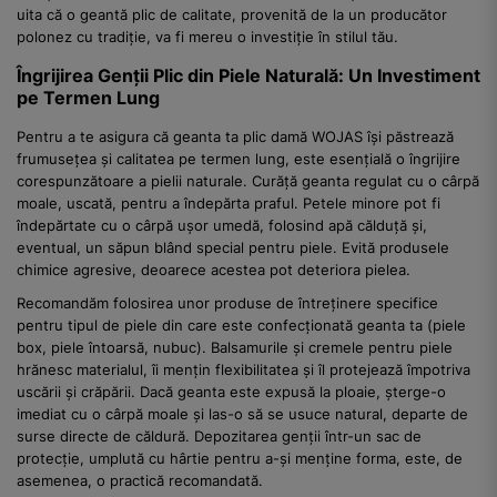
uita că o geantă plic de calitate, provenită de la un producător
polonez cu tradiție, va fi mereu o investiție în stilul tău.
Îngrijirea Genții Plic din Piele Naturală: Un Investiment
pe Termen Lung
Pentru a te asigura că geanta ta plic damă WOJAS își păstrează
frumusețea și calitatea pe termen lung, este esențială o îngrijire
corespunzătoare a pielii naturale. Curăță geanta regulat cu o cârpă
moale, uscată, pentru a îndepărta praful. Petele minore pot fi
îndepărtate cu o cârpă ușor umedă, folosind apă călduță și,
eventual, un săpun blând special pentru piele. Evită produsele
chimice agresive, deoarece acestea pot deteriora pielea.
Recomandăm folosirea unor produse de întreținere specifice
pentru tipul de piele din care este confecționată geanta ta (piele
box, piele întoarsă, nubuc). Balsamurile și cremele pentru piele
hrănesc materialul, îi mențin flexibilitatea și îl protejează împotriva
uscării și crăpării. Dacă geanta este expusă la ploaie, șterge-o
imediat cu o cârpă moale și las-o să se usuce natural, departe de
surse directe de căldură. Depozitarea genții într-un sac de
protecție, umplută cu hârtie pentru a-și menține forma, este, de
asemenea, o practică recomandată.