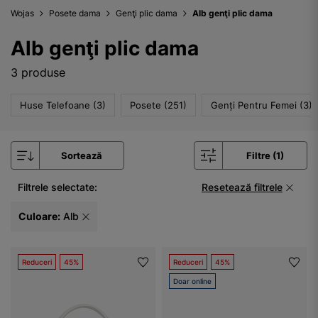
Wojas
Posete dama
Genţi plic dama
Alb genţi plic dama
Alb genţi plic dama
3 produse
Huse Telefoane (3)
Posete (251)
Genți Pentru Femei (3)
Sortează
Filtre (1)
Filtrele selectate:
Resetează filtrele
Culoare:
Alb
Reduceri
45%
Reduceri
45%
Doar online