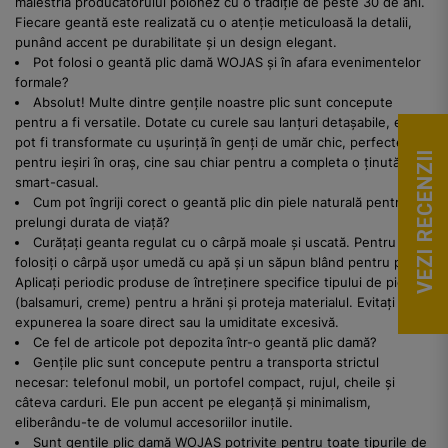
măiestria producătorului polonez cu o tradiție de peste 30 de ani.
Fiecare geantă este realizată cu o atenție meticuloasă la detalii,
punând accent pe durabilitate și un design elegant.
Pot folosi o geantă plic damă WOJAS și în afara evenimentelor
formale?
Absolut! Multe dintre gențile noastre plic sunt concepute
pentru a fi versatile. Dotate cu curele sau lanțuri detașabile, ele
pot fi transformate cu ușurință în genți de umăr chic, perfecte
VEZI RECENZII
pentru ieșiri în oraș, cine sau chiar pentru a completa o ținută
smart-casual.
Cum pot îngriji corect o geantă plic din piele naturală pentru a-i
prelungi durata de viață?
Curățați geanta regulat cu o cârpă moale și uscată. Pentru pete,
folosiți o cârpă ușor umedă cu apă și un săpun blând pentru piele.
Aplicați periodic produse de întreținere specifice tipului de piele
(balsamuri, creme) pentru a hrăni și proteja materialul. Evitați
expunerea la soare direct sau la umiditate excesivă.
Ce fel de articole pot depozita într-o geantă plic damă?
Gențile plic sunt concepute pentru a transporta strictul
necesar: telefonul mobil, un portofel compact, rujul, cheile și
câteva carduri. Ele pun accent pe eleganță și minimalism,
eliberându-te de volumul accesoriilor inutile.
Sunt gențile plic damă WOJAS potrivite pentru toate tipurile de