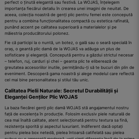
perfect o ținută elegantă sau festivă. La WOJAS, înțelegem
importanța fiecărui detaliu în crearea unei imagini de neuitat. De
aceea, colecția noastră de genți plic pentru femei este concepută
pentru a combina funcționalitatea compactă cu estetica rafinată,
punând accent pe calitatea superioară a materialelor și pe
măiestria producătorului polonez.
Fie că participi la o nuntă, un botez, o gală sau o seară specială în
oraș, o geantă plic damă de la WOJAS va adăuga un plus de
sofisticare și eleganță. Concepută pentru a găzdui strictul necesar
– telefon, ruj, carduri și chei – geanta plic te eliberează de
greutatea accesoriilor inutile, permițându-ți să te bucuri din plin de
eveniment. Descoperă gama noastră și alege modelul care reflectă
cel mai bine personalitatea și stilul tău unic.
Calitatea Pielii Naturale: Secretul Durabilității și
Eleganței Genților Plic WOJAS
La baza fiecărei genți plic damă WOJAS stă angajamentul nostru
față de excelența în producție. Folosim exclusiv piele naturală de
cea mai înaltă calitate, atent selecționată pentru textura sa fină,
rezistența sporită și aspectul luxuriant. Indiferent dacă optați
pentru pielea box netedă, pielea întoarsă catifelată sau pielea
nubuc cu o amprentă modernă, veți simți diferența încă de la prima