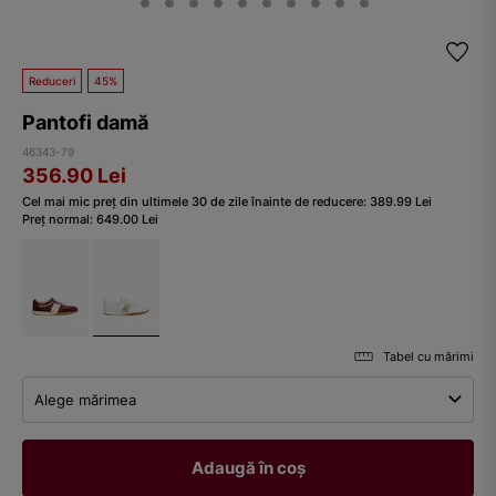
Reduceri
45%
Pantofi damă
46343-79
356.90
Lei
Cel mai mic preț din ultimele 30 de zile înainte de reducere:
389.99
Lei
Preț normal:
649.00
Lei
Tabel cu mărimi
Alege mărimea
Adaugă în coș