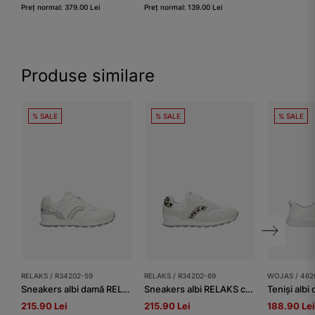
Preț normal: 379.00 Lei
Preț normal: 139.00 Lei
Produse similare
% SALE
% SALE
% SALE
RELAKS / R34202-59
RELAKS / R34202-69
WOJAS / 462
Sneakers albi damă RELAKS cu aplicație în model leopard argintiu
Sneakers albi RELAKS cu elemente imprimeu leopard
215.90 Lei
215.90 Lei
188.90 Lei