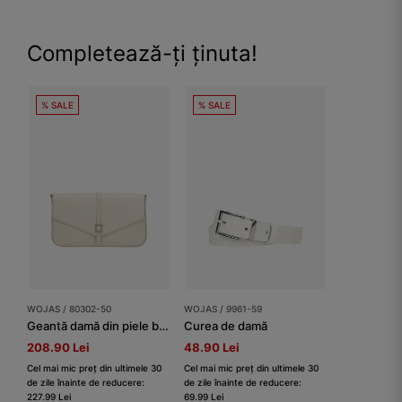
Completează-ți ținuta!
% SALE
% SALE
WOJAS / 80302-50
WOJAS / 9961-59
Geantă damă din piele bej cu închizătoare decorată cu cristale
Curea de damă
208.90 Lei
48.90 Lei
Cel mai mic preț din ultimele 30
Cel mai mic preț din ultimele 30
de zile înainte de reducere:
de zile înainte de reducere:
227.99 Lei
69.99 Lei