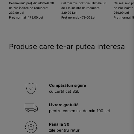
Cel mai mic preț din ultimele 30
Cel mai mic preț din ultimele 30
Cel mai mic pr
de zile înainte de reducere:
de zile înainte de reducere:
de zile înaint
239.99 Lei
239.99 Lei
269.99 Lei
Preț normal: 479.00 Lei
Preț normal: 479.00 Lei
Preț normal: 
Produse care te-ar putea interesa
Cumpărături sigure
cu certificat SSL
Livrare gratuită
pentru comenzile de min 100 Lei
Până la 30
zile pentru retur