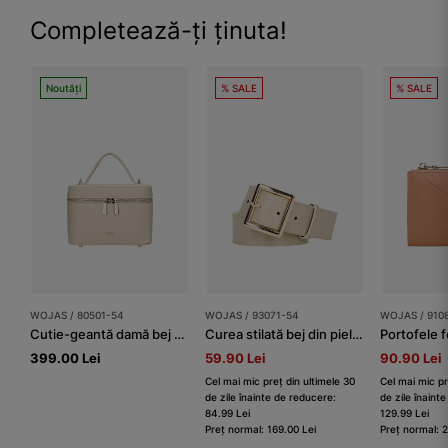
Completează-ți ținuta!
Noutăți
% SALE
% SALE
WOJAS / 80501-54
WOJAS / 93071-54
WOJAS / 910
Cutie-geantă damă bej din piele naturală netedă
Curea stilată bej din piele granulată damă
Portofele 
399.00 Lei
59.90 Lei
90.90 Lei
Cel mai mic preț din ultimele 30
Cel mai mic pr
de zile înainte de reducere:
de zile înaint
84.99 Lei
129.99 Lei
Preț normal: 169.00 Lei
Preț normal: 