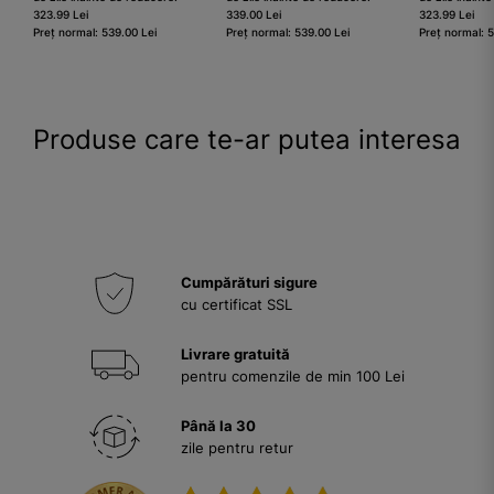
323.99 Lei
339.00 Lei
323.99 Lei
Preț normal: 539.00 Lei
Preț normal: 539.00 Lei
Preț normal: 
Produse care te-ar putea interesa
Cumpărături sigure
cu certificat SSL
Livrare gratuită
pentru comenzile de min 100 Lei
Până la 30
zile pentru retur