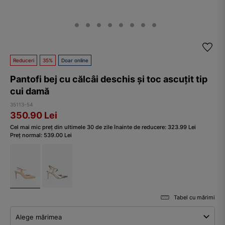
Reduceri
35%
Doar online
Pantofi bej cu călcâi deschis și toc ascuțit tip
cui damă
35113-54
350.90
Lei
Cel mai mic preț din ultimele 30 de zile înainte de reducere:
323.99
Lei
Preț normal:
539.00
Lei
Tabel cu mărimi
Alege mărimea