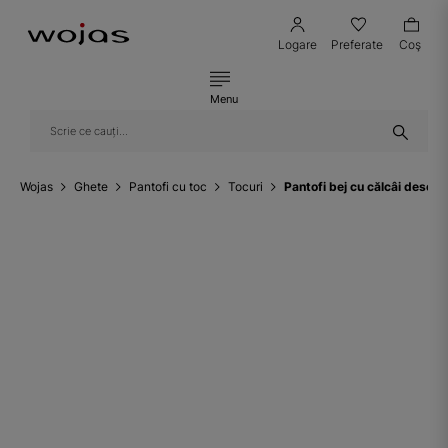
Logare
Preferate
Coş
Menu
Wojas
Ghete
Pantofi cu toc
Tocuri
Pantofi bej cu călcâi deschi