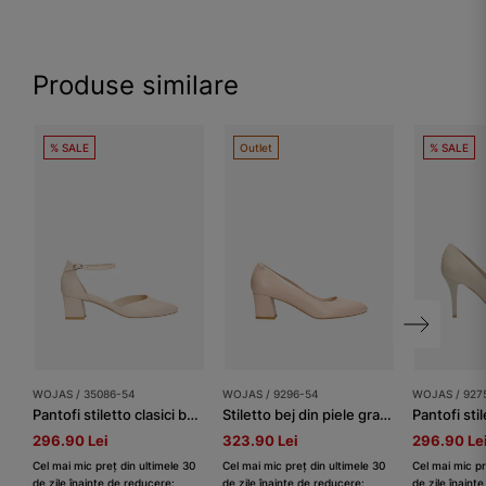
Produse similare
% SALE
Outlet
% SALE
WOJAS / 35086-54
WOJAS / 9296-54
WOJAS / 927
Pantofi stiletto clasici bej cu închidere în jurul gleznei
Stiletto bej din piele granulată damă
Pantofi sti
296.90 Lei
323.90 Lei
296.90 Le
Cel mai mic preț din ultimele 30
Cel mai mic preț din ultimele 30
Cel mai mic pr
de zile înainte de reducere:
de zile înainte de reducere:
de zile înaint