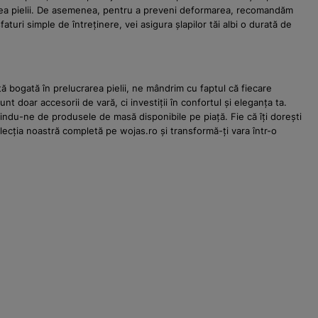
rarea pielii. De asemenea, pentru a preveni deformarea, recomandăm
aturi simple de întreținere, vei asigura șlapilor tăi albi o durată de
ă bogată în prelucrarea pielii, ne mândrim cu faptul că fiecare
 doar accesorii de vară, ci investiții în confortul și eleganța ta.
indu-ne de produsele de masă disponibile pe piață. Fie că îți dorești
cția noastră completă pe wojas.ro și transformă-ți vara într-o