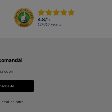
4.8
/
5
124313
Recenzii
a comandă!
ia copii
n email de către