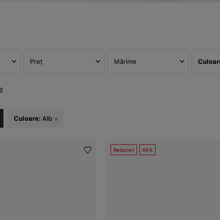
Preț
Mărime
Culoa
e
Culoare:
Alb
Reduceri
64%