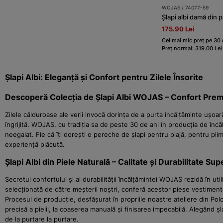
WOJAS / 74077-59
Șlapi albi damă din p
175.90 Lei
Cel mai mic preț pe 30 d
Preț normal: 319.00 Lei
Șlapi Albi: Eleganță și Confort pentru Zilele Însorite
Descoperă Colecția de Șlapi Albi WOJAS – Confort Premi
Zilele călduroase ale verii invocă dorința de a purta încălțăminte ușoară,
îngrijită. WOJAS, cu tradiția sa de peste 30 de ani în producția de încăl
neegalat. Fie că îți dorești o pereche de șlapi pentru plajă, pentru pl
experiență plăcută.
Șlapi Albi din Piele Naturală – Calitate și Durabilitate Sup
Secretul confortului și al durabilității încălțămintei WOJAS rezidă în uti
selecționată de către meșterii noștri, conferă acestor piese vestimenta
Procesul de producție, desfășurat în propriile noastre ateliere din Pol
precisă a pielii, la coaserea manuală și finisarea impecabilă. Alegând ș
de la purtare la purtare.