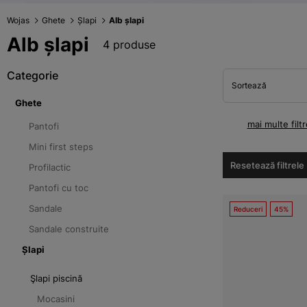
Wojas
Ghete
Șlapi
Alb șlapi
Alb șlapi
4 produse
Categorie
Sortează
Ghete
mai multe filtr
Pantofi
Mini first steps
Resetează filtrele
Profilactic
Pantofi cu toc
Sandale
Reduceri
45%
Sandale construite
Șlapi
Şlapi piscină
Mocasini