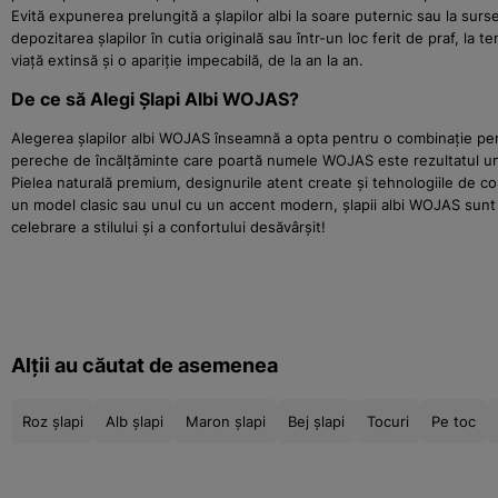
Evită expunerea prelungită a șlapilor albi la soare puternic sau la s
depozitarea șlapilor în cutia originală sau într-un loc ferit de praf, la
viață extinsă și o apariție impecabilă, de la an la an.
De ce să Alegi Șlapi Albi WOJAS?
Alegerea șlapilor albi WOJAS înseamnă a opta pentru o combinație perfec
pereche de încălțăminte care poartă numele WOJAS este rezultatul unui p
Pielea naturală premium, designurile atent create și tehnologiile de c
un model clasic sau unul cu un accent modern, șlapii albi WOJAS sunt 
celebrare a stilului și a confortului desăvârșit!
Alții au căutat de asemenea
Roz șlapi
Alb șlapi
Maron șlapi
Bej șlapi
Tocuri
Pe toc