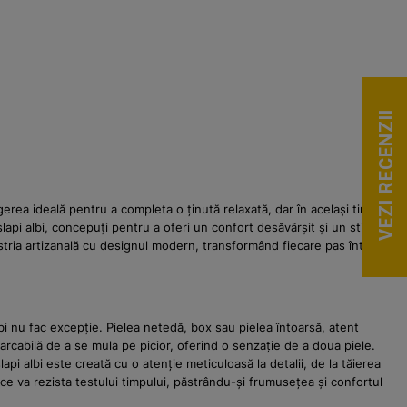
VEZI RECENZII
legerea ideală pentru a completa o ținută relaxată, dar în același timp
șlapi albi, concepuți pentru a oferi un confort desăvârșit și un stil de
estria artizanală cu designul modern, transformând fiecare pas într-o
 albi nu fac excepție. Pielea netedă, box sau pielea întoarsă, atent
arcabilă de a se mula pe picior, oferind o senzație de a doua piele.
i albi este creată cu o atenție meticuloasă la detalii, de la tăierea
 ce va rezista testului timpului, păstrându-și frumusețea și confortul