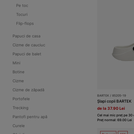
Pe toc
Tocuri
Flip-flops
Papuci de casa
Cizme de cauciuc
Papuci de balet
Mini
Botine
Cizme
Cizme de zăpadă
BARTEK / 85205-19
Portofele
Șlapi copii BARTEK
Trecking
de la 37.90 Lei
Cel mai mic preț pe 30 d
Pantofi pentru apă
Preț normal: 69.00 Lei
Curele