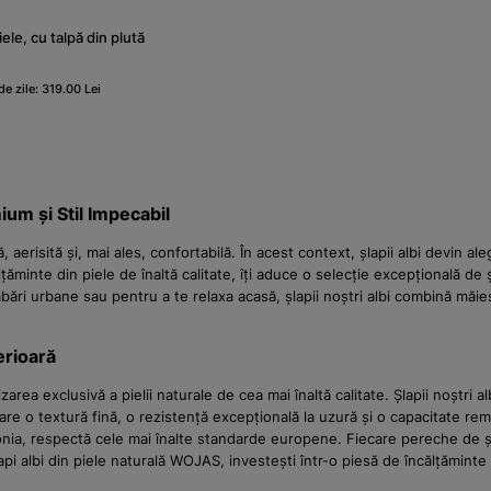
iele, cu talpă din plută
e zile: 319.00 Lei
um și Stil Impecabil
 aerisită și, mai ales, confortabilă. În acest context, șlapii albi devin a
țăminte din piele de înaltă calitate, îți aduce o selecție excepțională de 
imbări urbane sau pentru a te relaxa acasă, șlapii noștri albi combină măi
erioară
lizarea exclusivă a pielii naturale de cea mai înaltă calitate. Șlapii noștri
re o textură fină, o rezistență excepțională la uzură și o capacitate rem
onia, respectă cele mai înalte standarde europene. Fiecare pereche de șlap
lapi albi din piele naturală WOJAS, investești într-o piesă de încălțăminte