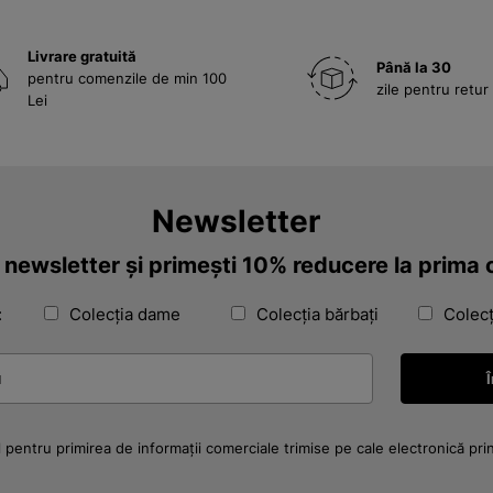
Livrare gratuită
Până la 30
pentru comenzile de min 100
zile pentru retur
Lei
Newsletter
a newsletter și primești 10% reducere la prim
:
Colecția dame
Colecția bărbați
Colecț
 pentru primirea de informații comerciale trimise pe cale electronică pri