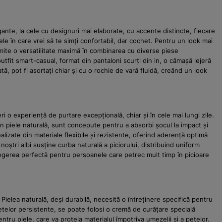
gante, la cele cu designuri mai elaborate, cu accente distincte, fiecare
ele în care vrei să te simți confortabil, dar cochet. Pentru un look mai
permite o versatilitate maximă în combinarea cu diverse piese
tfit smart-casual, format din pantaloni scurți din in, o cămașă lejeră
ă, pot fi asortați chiar și cu o rochie de vară fluidă, creând un look
ri o experiență de purtare excepțională, chiar și în cele mai lungi zile.
in piele naturală, sunt concepute pentru a absorbi șocul la impact și
alizate din materiale flexibile și rezistente, oferind aderență optimă
oștri albi susține curba naturală a piciorului, distribuind uniform
alegerea perfectă pentru persoanele care petrec mult timp în picioare
 Pielea naturală, deși durabilă, necesită o întreținere specifică pentru
petelor persistente, se poate folosi o cremă de curățare specială
ru piele, care va proteja materialul împotriva umezelii și a petelor.