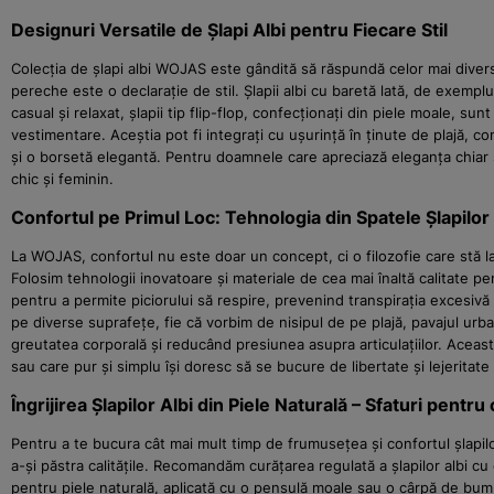
Designuri Versatile de Șlapi Albi pentru Fiecare Stil
Colecția de șlapi albi WOJAS este gândită să răspundă celor mai diverse 
pereche este o declarație de stil. Șlapii albi cu baretă lată, de exemplu
casual și relaxat, șlapii tip flip-flop, confecționați din piele moale, s
vestimentare. Aceștia pot fi integrați cu ușurință în ținute de plajă, 
și o borsetă elegantă. Pentru doamnele care apreciază eleganța chiar și 
chic și feminin.
Confortul pe Primul Loc: Tehnologia din Spatele Șlapilo
La WOJAS, confortul nu este doar un concept, ci o filozofie care stă la b
Folosim tehnologii inovatoare și materiale de cea mai înaltă calitate p
pentru a permite piciorului să respire, prevenind transpirația excesivă 
pe diverse suprafețe, fie că vorbim de nisipul de pe plajă, pavajul urba
greutatea corporală și reducând presiunea asupra articulațiilor. Aceas
sau care pur și simplu își doresc să se bucure de libertate și lejeritate 
Îngrijirea Șlapilor Albi din Piele Naturală – Sfaturi pentr
Pentru a te bucura cât mai mult timp de frumusețea și confortul șlapilor 
a-și păstra calitățile. Recomandăm curățarea regulată a șlapilor albi c
pentru piele naturală, aplicată cu o pensulă moale sau o cârpă de bumb