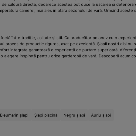
urse de căldură directă, deoarece acestea pot duce la uscarea și deterio
 temperatura camerei, mai ales în afara sezonului de vară. Urmând aceste sf
tă între tradiție, calitate și stil. Ca producător polonez cu o experienț
roces de producție riguros, axat pe excelență. Șlapii noștri albi nu sunt
onfort integrate garantează o experiență de purtare superioară, diferenți
o alegere inspirată pentru orice garderobă de vară. Descoperă acum cole
Bleumarin șlapi
Şlapi piscină
Negru șlapi
Auriu șlapi