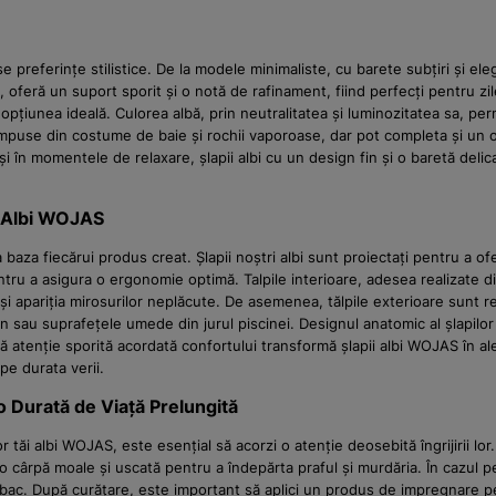
preferințe stilistice. De la modele minimaliste, cu barete subțiri și ele
, oferă un suport sporit și o notă de rafinament, fiind perfecți pentru zil
unt opțiunea ideală. Culorea albă, prin neutralitatea și luminozitatea sa, 
compuse din costume de baie și rochii vaporoase, dar pot completa și un ou
în momentele de relaxare, șlapii albi cu un design fin și o baretă delicat
r Albi WOJAS
aza fiecărui produs creat. Șlapii noștri albi sunt proiectați pentru a ofe
entru a asigura o ergonomie optimă. Talpile interioare, adesea realizate d
și apariția mirosurilor neplăcute. De asemenea, tălpile exterioare sunt re
n sau suprafețele umede din jurul piscinei. Designul anatomic al șlapilor n
tă atenție sporită acordată confortului transformă șlapii albi WOJAS în 
pe durata verii.
u o Durată de Viață Prelungită
tăi albi WOJAS, este esențial să acorzi o atenție deosebită îngrijirii lor.
u o cârpă moale și uscată pentru a îndepărta praful și murdăria. În cazul 
ac. După curățare, este important să aplici un produs de impregnare pent