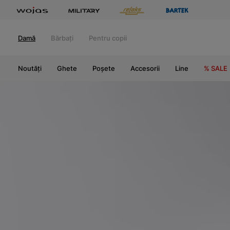
Damă
Bărbați
Pentru copii
Noutăți
Ghete
Poșete
Accesorii
Line
% SALE