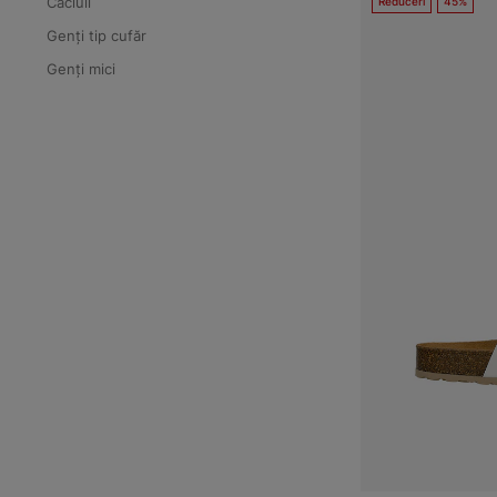
Căciuli
Reduceri
45%
Genți tip cufăr
Genți mici