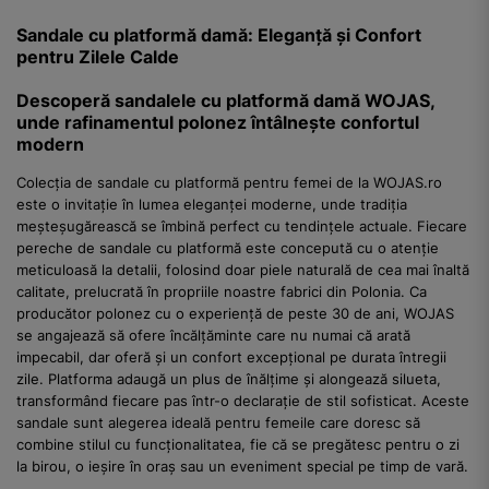
Sandale cu platformă damă: Eleganță și Confort
pentru Zilele Calde
Descoperă sandalele cu platformă damă WOJAS,
unde rafinamentul polonez întâlnește confortul
modern
Colecția de sandale cu platformă pentru femei de la WOJAS.ro
este o invitație în lumea eleganței moderne, unde tradiția
meșteșugărească se îmbină perfect cu tendințele actuale. Fiecare
pereche de sandale cu platformă este concepută cu o atenție
meticuloasă la detalii, folosind doar piele naturală de cea mai înaltă
calitate, prelucrată în propriile noastre fabrici din Polonia. Ca
producător polonez cu o experiență de peste 30 de ani, WOJAS
se angajează să ofere încălțăminte care nu numai că arată
impecabil, dar oferă și un confort excepțional pe durata întregii
zile. Platforma adaugă un plus de înălțime și alongează silueta,
transformând fiecare pas într-o declarație de stil sofisticat. Aceste
sandale sunt alegerea ideală pentru femeile care doresc să
combine stilul cu funcționalitatea, fie că se pregătesc pentru o zi
la birou, o ieșire în oraș sau un eveniment special pe timp de vară.