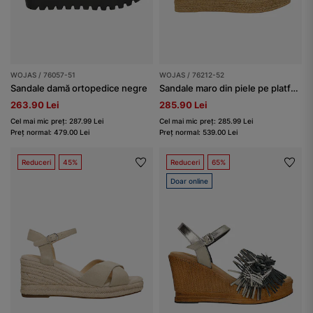
WOJAS / 76057-51
WOJAS / 76212-52
Sandale damă ortopedice negre
Sandale maro din piele pe platformă
263.90 Lei
285.90 Lei
Cel mai mic preț: 287.99 Lei
Cel mai mic preț: 285.99 Lei
Preț normal: 479.00 Lei
Preț normal: 539.00 Lei
Reduceri
45%
Reduceri
65%
Doar online