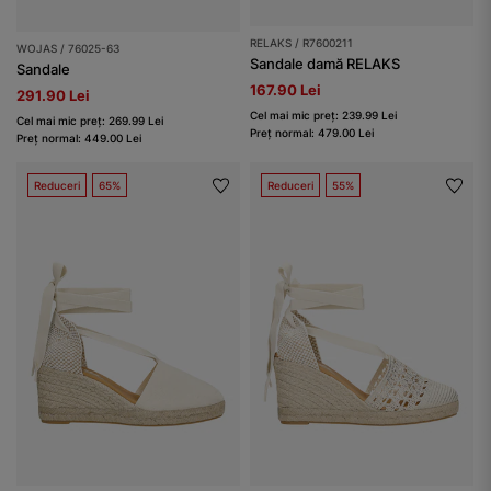
RELAKS / R7600211
WOJAS / 76025-63
Sandale damă RELAKS
Sandale
167.90 Lei
291.90 Lei
Cel mai mic preț: 239.99 Lei
Cel mai mic preț: 269.99 Lei
Preț normal: 479.00 Lei
Preț normal: 449.00 Lei
Reduceri
65%
Reduceri
55%