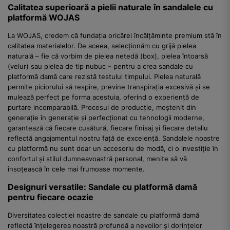
Calitatea superioară a pielii naturale în sandalele cu
platformă WOJAS
La WOJAS, credem că fundația oricărei încălțăminte premium stă în
calitatea materialelor. De aceea, selecționăm cu grijă pielea
naturală – fie că vorbim de pielea netedă (box), pielea întoarsă
(velur) sau pielea de tip nubuc – pentru a crea sandale cu
platformă damă care rezistă testului timpului. Pielea naturală
permite piciorului să respire, previne transpirația excesivă și se
mulează perfect pe forma acestuia, oferind o experiență de
purtare incomparabilă. Procesul de producție, moștenit din
generație în generație și perfecționat cu tehnologii moderne,
garantează că fiecare cusătură, fiecare finisaj și fiecare detaliu
reflectă angajamentul nostru față de excelență. Sandalele noastre
cu platformă nu sunt doar un accesoriu de modă, ci o investiție în
confortul și stilul dumneavoastră personal, menite să vă
însoțească în cele mai frumoase momente.
Designuri versatile: Sandale cu platformă damă
pentru fiecare ocazie
Diversitatea colecției noastre de sandale cu platformă damă
reflectă înțelegerea noastră profundă a nevoilor și dorințelor