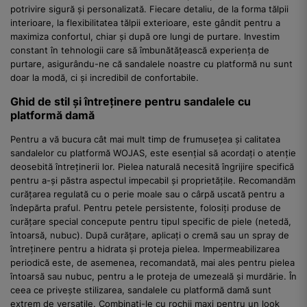
potrivire sigură și personalizată. Fiecare detaliu, de la forma tălpii
interioare, la flexibilitatea tălpii exterioare, este gândit pentru a
maximiza confortul, chiar și după ore lungi de purtare. Investim
constant în tehnologii care să îmbunătățească experiența de
purtare, asigurându-ne că sandalele noastre cu platformă nu sunt
doar la modă, ci și incredibil de confortabile.
Ghid de stil și întreținere pentru sandalele cu
platformă damă
Pentru a vă bucura cât mai mult timp de frumusețea și calitatea
sandalelor cu platformă WOJAS, este esențial să acordați o atenție
deosebită întreținerii lor. Pielea naturală necesită îngrijire specifică
pentru a-și păstra aspectul impecabil și proprietățile. Recomandăm
curățarea regulată cu o perie moale sau o cârpă uscată pentru a
îndepărta praful. Pentru petele persistente, folosiți produse de
curățare special concepute pentru tipul specific de piele (netedă,
întoarsă, nubuc). După curățare, aplicați o cremă sau un spray de
întreținere pentru a hidrata și proteja pielea. Impermeabilizarea
periodică este, de asemenea, recomandată, mai ales pentru pielea
întoarsă sau nubuc, pentru a le proteja de umezeală și murdărie. În
ceea ce privește stilizarea, sandalele cu platformă damă sunt
extrem de versatile. Combinați-le cu rochii maxi pentru un look