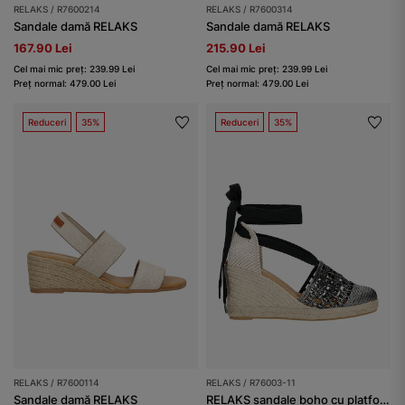
RELAKS / R7600214
RELAKS / R7600314
Sandale damă RELAKS
Sandale damă RELAKS
167.90 Lei
215.90 Lei
Cel mai mic preț: 239.99 Lei
Cel mai mic preț: 239.99 Lei
Preț normal: 479.00 Lei
Preț normal: 479.00 Lei
Reduceri
35%
Reduceri
35%
RELAKS / R7600114
RELAKS / R76003-11
Sandale damă RELAKS
RELAKS sandale boho cu platformă în stil espadrile și șnur de legat la gleznă