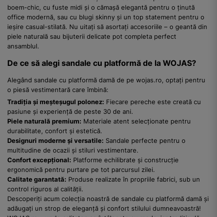
boem-chic, cu fuste midi și o cămașă elegantă pentru o ținută
office modernă, sau cu blugi skinny și un top statement pentru o
ieșire casual-stilată. Nu uitați să asortați accesoriile – o geantă din
piele naturală sau bijuterii delicate pot completa perfect
ansamblul.
De ce să alegi sandale cu platformă de la WOJAS?
Alegând sandale cu platformă damă de pe wojas.ro, optați pentru
o piesă vestimentară care îmbină:
Tradiția și meșteșugul polonez:
Fiecare pereche este creată cu
pasiune și experiență de peste 30 de ani.
Piele naturală premium:
Materiale atent selecționate pentru
durabilitate, confort și estetică.
Designuri moderne și versatile:
Sandale perfecte pentru o
multitudine de ocazii și stiluri vestimentare.
Confort excepțional:
Platforme echilibrate și construcție
ergonomică pentru purtare pe tot parcursul zilei.
Calitate garantată:
Produse realizate în propriile fabrici, sub un
control riguros al calității.
Descoperiți acum colecția noastră de sandale cu platformă damă și
adăugați un strop de eleganță și confort stilului dumneavoastră!