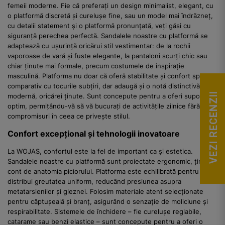
femeii moderne. Fie că preferați un design minimalist, elegant, cu
o platformă discretă și curelușe fine, sau un model mai îndrăzneț,
cu detalii statement și o platformă pronunțată, veți găsi cu
siguranță perechea perfectă. Sandalele noastre cu platformă se
adaptează cu ușurință oricărui stil vestimentar: de la rochii
vaporoase de vară și fuste elegante, la pantaloni scurți chic sau
chiar ținute mai formale, precum costumele de inspirație
masculină. Platforma nu doar că oferă stabilitate și confort sporit
comparativ cu tocurile subțiri, dar adaugă și o notă distinctivă,
VEZI RECENZII
modernă, oricărei ținute. Sunt concepute pentru a oferi suport
optim, permițându-vă să vă bucurați de activitățile zilnice fără
compromisuri în ceea ce privește stilul.
Confort excepțional și tehnologii inovatoare
La WOJAS, confortul este la fel de important ca și estetica.
Sandalele noastre cu platformă sunt proiectate ergonomic, ținând
cont de anatomia piciorului. Platforma este echilibrată pentru a
distribui greutatea uniform, reducând presiunea asupra
metatarsienilor și gleznei. Folosim materiale atent selecționate
pentru căptușeală și branț, asigurând o senzație de moliciune și
respirabilitate. Sistemele de închidere – fie curelușe reglabile,
catarame sau benzi elastice – sunt concepute pentru a oferi o