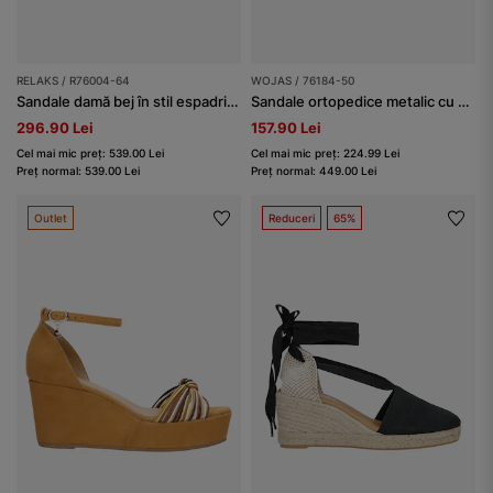
RELAKS / R76004-64
WOJAS / 76184-50
Sandale damă bej în stil espadrile RELAKS
Sandale ortopedice metalic cu curea decorativă
296.90 Lei
157.90 Lei
Cel mai mic preț: 539.00 Lei
Cel mai mic preț: 224.99 Lei
Preț normal: 539.00 Lei
Preț normal: 449.00 Lei
Outlet
Reduceri
65%