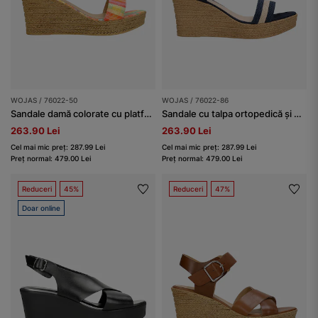
WOJAS / 76022-50
WOJAS / 76022-86
Sandale damă colorate cu platformă
Sandale cu talpa ortopedică și brețele împletite bleumarin-bej damă
263.90 Lei
263.90 Lei
Cel mai mic preț: 287.99 Lei
Cel mai mic preț: 287.99 Lei
Preț normal: 479.00 Lei
Preț normal: 479.00 Lei
Reduceri
45%
Reduceri
47%
Doar online