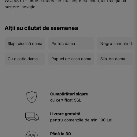
WOJAS.ro – unde calitatea se întâlnește cu moda, iar tradiția dă
naștere inovației.
Alții au căutat de asemenea
Şlapi piscină dama
Pe toc dama
Negru sandale da
Cu elastic dama
Papuci de casa dama
Slip-on dama
Cumpărături sigure
cu certificat SSL
Livrare gratuită
pentru comenzile de min 100 Lei
Până la 30