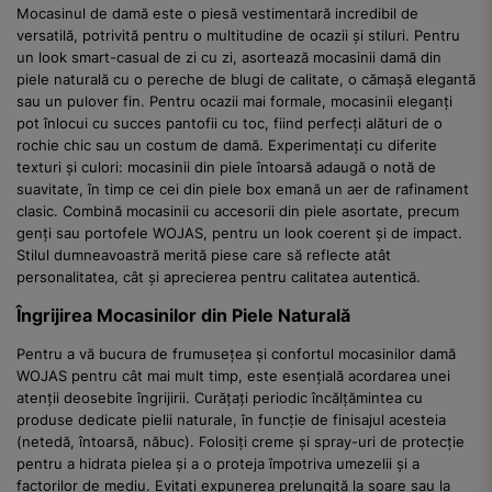
Mocasinul de damă este o piesă vestimentară incredibil de
versatilă, potrivită pentru o multitudine de ocazii și stiluri. Pentru
un look smart-casual de zi cu zi, asortează mocasinii damă din
piele naturală cu o pereche de blugi de calitate, o cămașă elegantă
sau un pulover fin. Pentru ocazii mai formale, mocasinii eleganți
pot înlocui cu succes pantofii cu toc, fiind perfecți alături de o
rochie chic sau un costum de damă. Experimentați cu diferite
texturi și culori: mocasinii din piele întoarsă adaugă o notă de
suavitate, în timp ce cei din piele box emană un aer de rafinament
clasic. Combină mocasinii cu accesorii din piele asortate, precum
genți sau portofele WOJAS, pentru un look coerent și de impact.
Stilul dumneavoastră merită piese care să reflecte atât
personalitatea, cât și aprecierea pentru calitatea autentică.
Îngrijirea Mocasinilor din Piele Naturală
Pentru a vă bucura de frumusețea și confortul mocasinilor damă
WOJAS pentru cât mai mult timp, este esențială acordarea unei
atenții deosebite îngrijirii. Curățați periodic încălțămintea cu
produse dedicate pielii naturale, în funcție de finisajul acesteia
(netedă, întoarsă, năbuc). Folosiți creme și spray-uri de protecție
pentru a hidrata pielea și a o proteja împotriva umezelii și a
factorilor de mediu. Evitați expunerea prelungită la soare sau la