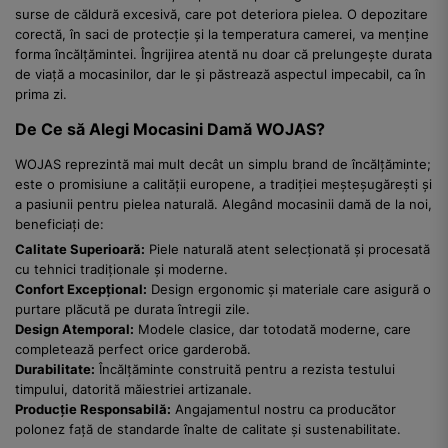
surse de căldură excesivă, care pot deteriora pielea. O depozitare
corectă, în saci de protecție și la temperatura camerei, va menține
forma încălțămintei. Îngrijirea atentă nu doar că prelungește durata
de viață a mocasinilor, dar le și păstrează aspectul impecabil, ca în
prima zi.
De Ce să Alegi Mocasini Damă WOJAS?
WOJAS reprezintă mai mult decât un simplu brand de încălțăminte;
este o promisiune a calității europene, a tradiției meșteșugărești și
a pasiunii pentru pielea naturală. Alegând mocasinii damă de la noi,
beneficiați de:
Calitate Superioară:
Piele naturală atent selecționată și procesată
cu tehnici tradiționale și moderne.
Confort Excepțional:
Design ergonomic și materiale care asigură o
purtare plăcută pe durata întregii zile.
Design Atemporal:
Modele clasice, dar totodată moderne, care
completează perfect orice garderobă.
Durabilitate:
Încălțăminte construită pentru a rezista testului
timpului, datorită măiestriei artizanale.
Producție Responsabilă:
Angajamentul nostru ca producător
polonez față de standarde înalte de calitate și sustenabilitate.