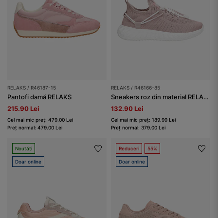
RELAKS / R46187-15
RELAKS / R46166-85
Pantofi damă RELAKS
Sneakers roz din material RELAKS pe talpă ușoară albă
215.90 Lei
132.90 Lei
Cel mai mic preț: 479.00 Lei
Cel mai mic preț: 189.99 Lei
Preț normal: 479.00 Lei
Preț normal: 379.00 Lei
Noutăți
Reduceri
55%
Doar online
Doar online