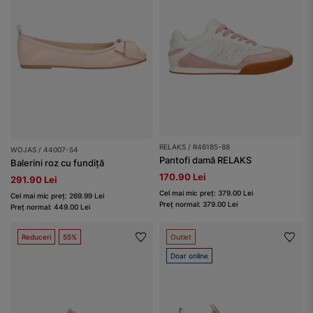
RELAKS / R46185-88
WOJAS / 44007-54
Pantofi damă RELAKS
Balerini roz cu fundiță
170.90 Lei
291.90 Lei
Cel mai mic preț: 379.00 Lei
Cel mai mic preț: 269.99 Lei
Preț normal: 379.00 Lei
Preț normal: 449.00 Lei
Reduceri
55%
Outlet
Doar online