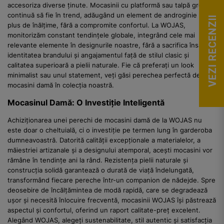
accesoriza diverse ținute. Mocasinii cu platformă sau talpă groasă
continuă să fie în trend, adăugând un element de androginie și un
VEZI RECENZII
plus de înălțime, fără a compromite confortul. La WOJAS,
monitorizăm constant tendințele globale, integrând cele mai
relevante elemente în designurile noastre, fără a sacrifica însă
identitatea brandului și angajamentul față de stilul clasic și
calitatea superioară a pielii naturale. Fie că preferați un look
minimalist sau unul statement, veți găsi perechea perfectă de
mocasini damă în colecția noastră.
Mocasinul Damă: O Investiție Inteligentă
Achiziționarea unei perechi de mocasini damă de la WOJAS nu
este doar o cheltuială, ci o investiție pe termen lung în garderoba
dumneavoastră. Datorită calității excepționale a materialelor, a
măiestriei artizanale și a designului atemporal, acești mocasini vor
rămâne în tendințe ani la rând. Rezistența pielii naturale și
construcția solidă garantează o durată de viață îndelungată,
transformând fiecare pereche într-un companion de nădejde. Spre
deosebire de încălțămintea de modă rapidă, care se degradează
ușor și necesită înlocuire frecventă, mocasinii WOJAS își păstrează
aspectul și confortul, oferind un raport calitate-preț excelent.
Alegând WOJAS, alegeți sustenabilitate, stil autentic și satisfacția