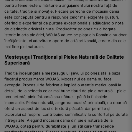
pentru femei este o mărturie a angajamentului nostru față de
calitate, tradiție și inovație. Fiecare pereche de mocasini damă
este concepută pentru a răspunde celor mai exigente gusturi,
oferind o experiență de purtare excepțională și adăugând o notă
de distincție oricărei ținute. Producător polonez cu o bogată
istorie în arta pielăriei, WOJAS aduce pe piața din România nu doar
încălțăminte, ci adevărate opere de artă artizanală, create din cele
mai fine piei naturale.
Meșteșugul Tradițional și Pielea Naturală de Calitate
Superioară
Tradiția îndelungată a meșteșugului șevului polonez stă la baza
fiecărui produs marca WOJAS. Mocasinul de damă nu face
excepție. Procesul de fabricație implică o atenție meticuloasă la
detalii, de la selecția celor mai bune tipuri de piele naturală – piele
box netedă, piele întoarsă sau năbuc – până la finisajele
impecabile. Pielea naturală, alegerea noastră principală, nu doar că
oferă un aspect de lux și o textură plăcută, dar permite și
piciorului să respire, contribuind semnificativ la confortul pe durata
întregii zile. Alegând mocasini damă din piele naturală de la
WOJAS, optați pentru durabilitate și un stil care transcende