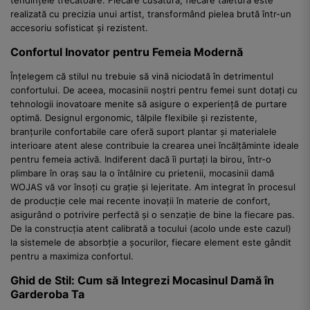
tendințele trecătoare. Fiecare cusătură, fiecare tăietură este
realizată cu precizia unui artist, transformând pielea brută într-un
accesoriu sofisticat și rezistent.
Confortul Inovator pentru Femeia Modernă
Înțelegem că stilul nu trebuie să vină niciodată în detrimentul
confortului. De aceea, mocasinii noștri pentru femei sunt dotați cu
tehnologii inovatoare menite să asigure o experiență de purtare
optimă. Designul ergonomic, tălpile flexibile și rezistente,
branțurile confortabile care oferă suport plantar și materialele
interioare atent alese contribuie la crearea unei încălțăminte ideale
pentru femeia activă. Indiferent dacă îi purtați la birou, într-o
plimbare în oraș sau la o întâlnire cu prietenii, mocasinii damă
WOJAS vă vor însoți cu grație și lejeritate. Am integrat în procesul
de producție cele mai recente inovații în materie de confort,
asigurând o potrivire perfectă și o senzație de bine la fiecare pas.
De la construcția atent calibrată a tocului (acolo unde este cazul)
la sistemele de absorbție a șocurilor, fiecare element este gândit
pentru a maximiza confortul.
Ghid de Stil: Cum să Integrezi Mocasinul Damă în
Garderoba Ta