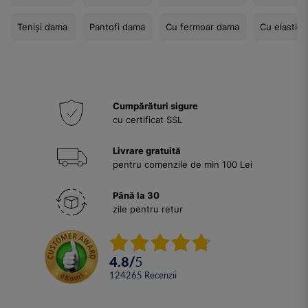
Teniși dama
Pantofi dama
Cu fermoar dama
Cu elastic
Cumpărături sigure
cu certificat SSL
Livrare gratuită
pentru comenzile de min 100 Lei
Până la 30
zile pentru retur
4.8
/
5
124265
Recenzii