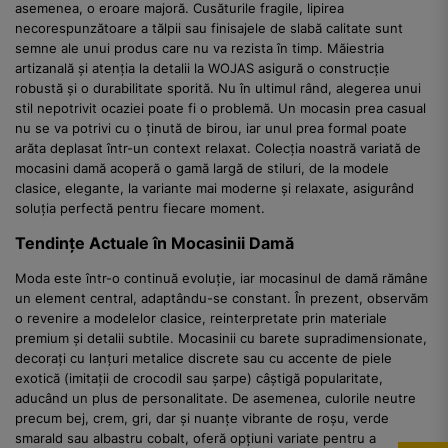
asemenea, o eroare majoră. Cusăturile fragile, lipirea
necorespunzătoare a tălpii sau finisajele de slabă calitate sunt
semne ale unui produs care nu va rezista în timp. Măiestria
artizanală și atenția la detalii la WOJAS asigură o construcție
robustă și o durabilitate sporită. Nu în ultimul rând, alegerea unui
stil nepotrivit ocaziei poate fi o problemă. Un mocasin prea casual
nu se va potrivi cu o ținută de birou, iar unul prea formal poate
arăta deplasat într-un context relaxat. Colecția noastră variată de
mocasini damă acoperă o gamă largă de stiluri, de la modele
clasice, elegante, la variante mai moderne și relaxate, asigurând
soluția perfectă pentru fiecare moment.
Tendințe Actuale în Mocasinii Damă
Moda este într-o continuă evoluție, iar mocasinul de damă rămâne
un element central, adaptându-se constant. În prezent, observăm
o revenire a modelelor clasice, reinterpretate prin materiale
premium și detalii subtile. Mocasinii cu barete supradimensionate,
decorați cu lanțuri metalice discrete sau cu accente de piele
exotică (imitații de crocodil sau șarpe) câștigă popularitate,
aducând un plus de personalitate. De asemenea, culorile neutre
precum bej, crem, gri, dar și nuanțe vibrante de roșu, verde
smarald sau albastru cobalt, oferă opțiuni variate pentru a