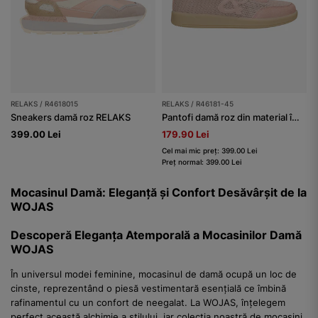
RELAKS / R4618015
RELAKS / R46181-45
Sneakers damă roz RELAKS
Pantofi damă roz din material împletit RELAKS
399.00 Lei
179.90 Lei
Cel mai mic preț: 399.00 Lei
Preț normal: 399.00 Lei
Mocasinul Damă: Eleganță și Confort Desăvârșit de la
WOJAS
Descoperă Eleganța Atemporală a Mocasinilor Damă
WOJAS
În universul modei feminine, mocasinul de damă ocupă un loc de
cinste, reprezentând o piesă vestimentară esențială ce îmbină
rafinamentul cu un confort de neegalat. La WOJAS, înțelegem
perfect această alchimie a stilului, iar colecția noastră de mocasini