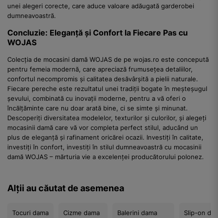
unei alegeri corecte, care aduce valoare adăugată garderobei
dumneavoastră.
Concluzie: Eleganță și Confort la Fiecare Pas cu
WOJAS
Colecția de mocasini damă WOJAS de pe wojas.ro este concepută
pentru femeia modernă, care apreciază frumusețea detaliilor,
confortul necompromis și calitatea desăvârșită a pielii naturale.
Fiecare pereche este rezultatul unei tradiții bogate în meșteșugul
șevului, combinată cu inovații moderne, pentru a vă oferi o
încălțăminte care nu doar arată bine, ci se simte și minunat.
Descoperiți diversitatea modelelor, texturilor și culorilor, și alegeți
mocasinii damă care vă vor completa perfect stilul, aducând un
plus de eleganță și rafinament oricărei ocazii. Investiți în calitate,
investiți în confort, investiți în stilul dumneavoastră cu mocasinii
damă WOJAS – mărturia vie a excelenței producătorului polonez.
Alții au căutat de asemenea
Tocuri dama
Cizme dama
Balerini dama
Slip-on da