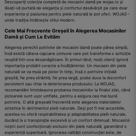
Descoperiți colecția completă de mocasini damă pe wojas.ro și
lăsați-vă purtată de eleganța și confortul desăvârșit pe care doar
experiența și pasiunea pentru piele naturală le pot oferi. WOJAS –
unde tradiția întâlnește stilul modern.
Cele Mai Frecvente Greșeli în Alegerea Mocasinilor
Damă și Cum Le Evităm
Alegerea perechii potrivite de mocasini damă poate părea simplă,
însă există câteva capcane comune care pot transforma o achiziție
reușită într-una dezamăgitoare. În primul rând, mulți clienți ignoră
importanța probării corecte a încălțămintei. Un mocasin din piele
naturală se va mula pe picior în timp, însă o potrivire inițială
greșită, fie prea strâmtă, fie prea largă, poate duce la disconfort
persistent sau chiar la deteriorarea produsului. La WOJAS,
recomandăm întotdeauna probarea mocasinilor la finalul zilei, când
picioarele sunt ușor umflate, pentru a asigura cea mai bună
potrivire. O altă greșeală frecventă este alegerea materialelor
sintetice în detrimentul pielii naturale. Deși pot fi mai accesibile,
acestea nu oferă respirabilitatea și adaptabilitatea pielii naturale,
ducând la o transpirație excesivă și un confort diminuat. Mocasinii
noștri sunt confecționați exclusiv din piele naturală, garantând o
experiență superioară. Ignorarea calității construcției este, de