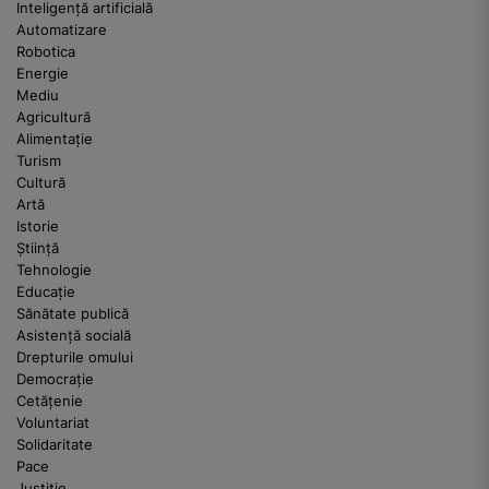
Inteligență artificială
Automatizare
Robotica
Energie
Mediu
Agricultură
Alimentație
Turism
Cultură
Artă
Istorie
Știință
Tehnologie
Educație
Sănătate publică
Asistență socială
Drepturile omului
Democrație
Cetățenie
Voluntariat
Solidaritate
Pace
Justiție