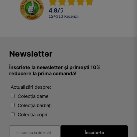
Energie
Materie
4.8
/
5
Timp
124313
Recenzii
Spațiu
Cauză
Efect
Origine
Destin
Scop
Newsletter
Sens
Valoare
Înscriete la newsletter și primești 10%
Moralitate
reducere la prima comandă!
Etică
Filosofie
Religie
Actualizări despre:
Spiritualitate
Colecția dame
Conștiință
Subconștient
Colecția bărbați
Inconștient
Colecția copii
Memorie
Uitare
Prezent
Trecut