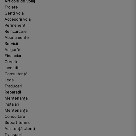
Articole de voiaj
Trolere
Genți voiaj
Accesorii voiaj
Permenent
Reîncărcare
Abonamente
Servicii
Asigurări
Financiar
Credite
Investiții
Consultanță
Legal
Traduceri
Reparații
Mentenanță
Instalări
Mentenanță
Consultare
Suport tehnic
Asistență clienți
Transport