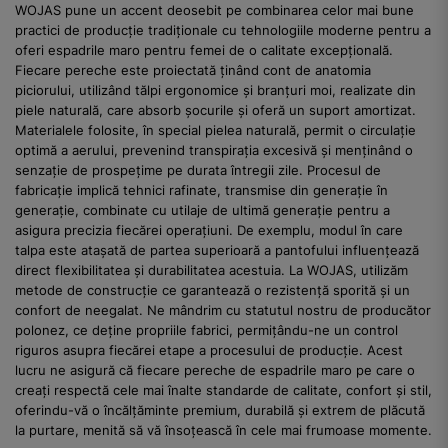
WOJAS pune un accent deosebit pe combinarea celor mai bune
practici de producție tradiționale cu tehnologiile moderne pentru a
oferi espadrile maro pentru femei de o calitate excepțională.
Fiecare pereche este proiectată ținând cont de anatomia
piciorului, utilizând tălpi ergonomice și branțuri moi, realizate din
piele naturală, care absorb șocurile și oferă un suport amortizat.
Materialele folosite, în special pielea naturală, permit o circulație
optimă a aerului, prevenind transpirația excesivă și menținând o
senzație de prospețime pe durata întregii zile. Procesul de
fabricație implică tehnici rafinate, transmise din generație în
generație, combinate cu utilaje de ultimă generație pentru a
asigura precizia fiecărei operațiuni. De exemplu, modul în care
talpa este atașată de partea superioară a pantofului influențează
direct flexibilitatea și durabilitatea acestuia. La WOJAS, utilizăm
metode de construcție ce garantează o rezistență sporită și un
confort de neegalat. Ne mândrim cu statutul nostru de producător
polonez, ce deține propriile fabrici, permițându-ne un control
riguros asupra fiecărei etape a procesului de producție. Acest
lucru ne asigură că fiecare pereche de espadrile maro pe care o
creați respectă cele mai înalte standarde de calitate, confort și stil,
oferindu-vă o încălțăminte premium, durabilă și extrem de plăcută
la purtare, menită să vă însoțească în cele mai frumoase momente.