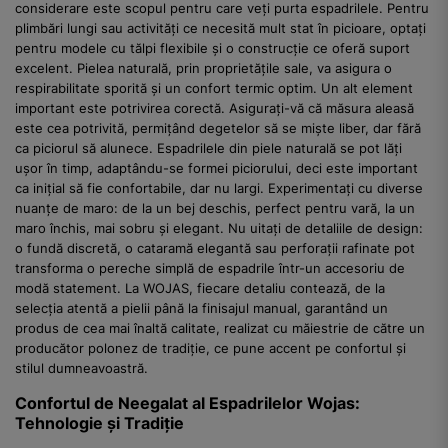
considerare este scopul pentru care veți purta espadrilele. Pentru
plimbări lungi sau activități ce necesită mult stat în picioare, optați
pentru modele cu tălpi flexibile și o construcție ce oferă suport
excelent. Pielea naturală, prin proprietățile sale, va asigura o
respirabilitate sporită și un confort termic optim. Un alt element
important este potrivirea corectă. Asigurați-vă că măsura aleasă
este cea potrivită, permițând degetelor să se miște liber, dar fără
ca piciorul să alunece. Espadrilele din piele naturală se pot lăți
ușor în timp, adaptându-se formei piciorului, deci este important
ca inițial să fie confortabile, dar nu largi. Experimentați cu diverse
nuanțe de maro: de la un bej deschis, perfect pentru vară, la un
maro închis, mai sobru și elegant. Nu uitați de detaliile de design:
o fundă discretă, o cataramă elegantă sau perforații rafinate pot
transforma o pereche simplă de espadrile într-un accesoriu de
modă statement. La WOJAS, fiecare detaliu contează, de la
selecția atentă a pielii până la finisajul manual, garantând un
produs de cea mai înaltă calitate, realizat cu măiestrie de către un
producător polonez de tradiție, ce pune accent pe confortul și
stilul dumneavoastră.
Confortul de Neegalat al Espadrilelor Wojas:
Tehnologie și Tradiție