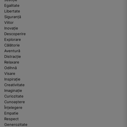
Egalitate
Libertate
Siguranță
Viitor
Inovație
Descoperire
Explorare
Călătorie
Aventură
Distracție
Relaxare
Odihnă
Visare
Inspirație
Creativitate
Imaginație
Curiozitate
Cunoaștere
Înțelegere
Empatie
Respect
Generozitate