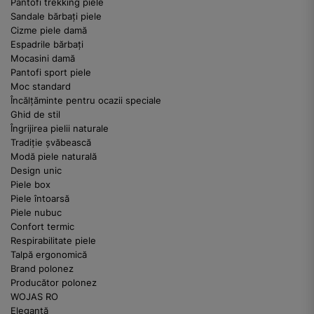
Pantofi trekking piele
Sandale bărbați piele
Cizme piele damă
Espadrile bărbați
Mocasini damă
Pantofi sport piele
Moc standard
Încălțăminte pentru ocazii speciale
Ghid de stil
Îngrijirea pielii naturale
Tradiție șvăbească
Modă piele naturală
Design unic
Piele box
Piele întoarsă
Piele nubuc
Confort termic
Respirabilitate piele
Talpă ergonomică
Brand polonez
Producător polonez
WOJAS RO
Eleganță