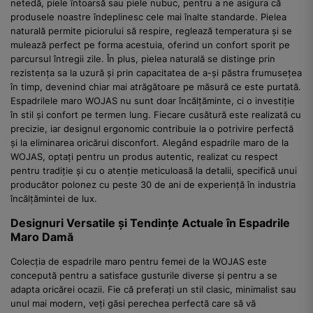
netedă, piele întoarsă sau piele nubuc, pentru a ne asigura că
produsele noastre îndeplinesc cele mai înalte standarde. Pielea
naturală permite piciorului să respire, reglează temperatura și se
mulează perfect pe forma acestuia, oferind un confort sporit pe
parcursul întregii zile. În plus, pielea naturală se distinge prin
rezistența sa la uzură și prin capacitatea de a-și păstra frumusețea
în timp, devenind chiar mai atrăgătoare pe măsură ce este purtată.
Espadrilele maro WOJAS nu sunt doar încălțăminte, ci o investiție
în stil și confort pe termen lung. Fiecare cusătură este realizată cu
precizie, iar designul ergonomic contribuie la o potrivire perfectă
și la eliminarea oricărui disconfort. Alegând espadrile maro de la
WOJAS, optați pentru un produs autentic, realizat cu respect
pentru tradiție și cu o atenție meticuloasă la detalii, specifică unui
producător polonez cu peste 30 de ani de experiență în industria
încălțămintei de lux.
Designuri Versatile și Tendințe Actuale în Espadrile
Maro Damă
Colecția de espadrile maro pentru femei de la WOJAS este
concepută pentru a satisface gusturile diverse și pentru a se
adapta oricărei ocazii. Fie că preferați un stil clasic, minimalist sau
unul mai modern, veți găsi perechea perfectă care să vă