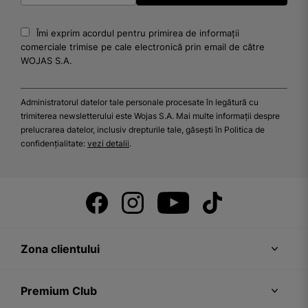
Viitor
Eternitate
Îmi exprim acordul pentru primirea de informații
Nemurire
comerciale trimise pe cale electronică prin email de către
Moarte
WOJAS S.A.
Viață
Naștere
Creștere
Administratorul datelor tale personale procesate în legătură cu
Dezvoltare
trimiterea newsletterului este Wojas S.A. Mai multe informații despre
Schimbare
prelucrarea datelor, inclusiv drepturile tale, găsești în Politica de
Evoluție
confidențialitate:
vezi detalii
.
Progres
Degradare
Distrugere
Creare
Regenerare
Armonie
Haos
Ordine
Zona clientului
Dezordine
Lumină
Întuneric
Premium Club
Căldură