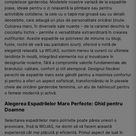
completeze garderoba. Modelele noastre variază de la espadrile
joase, ideale pentru o zi relaxantă la plimbare sau pentru
activitățile cotidiene, la cele cu o talpă mai groasă sau cu detalii
deosebite, care adaugă un plus de personalitate oricărei ținute.
Culoarea maro, în diversele sale nuanțe – de la caramel deschis la
ciocolatiu închis – permite o versatilitate extraordinară în crearea
outfiturilor. Aceste espadrile se potrivesc de minune cu blugi,
fuste, rochii de vară sau pantaloni scurți, oferind o notă de
eleganță relaxată. La WOJAS, suntem mereu la curent cu ultimele
tendințe în modă, integrând elemente noi și inovatoare în
designurile noastre, fără a compromite valorile fundamentale ale
brandului: calitate, confort și stil atemporal. Designul fiecărei
perechi de espadrile maro este gândit pentru a maximiza confortul
și pentru a oferi un aspect sofisticat, transformându-le în piesele
cheie ale oricărei garderobe feminine, un atu de neînlocuit pentru
o femeie modernă și activă.
Alegerea Espadrilelor Maro Perfecte: Ghid pentru
Doamne
Selectarea espadrilelor maro potrivite poate părea uneori o
provocare, însă la WOJAS, ne dorim să vă facem această
experiență cât mai plăcută și eficientă. Primul aspect de luat în