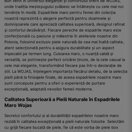
Bun venit în universul eleganței și confortului oferit de WOJAS,
unde tradiția meșteșugului șvăbesc se întâlnește cu cele mai noi
tendințe în modă. Espadrilele maro pentru femei din colecția
noastră reprezintă o alegere perfectă pentru doamnele și
domnișoarele care apreciază calitatea superioară, designul rafinat
și confortul desăvârșit. Fiecare pereche de espadrile maro este
confecționată cu pasiune și măiestrie în atelierele noastre din
Polonia, folosind exclusiv piele naturală de cea mai înaltă calitate,
atent selecționată pentru a asigura durabilitate și un aspect
impecabil pe termen lung. Culoarea maro, o nuanță caldă și
versatilă, se potrivește perfect oricărei ținute, de la cele casual la
cele mai elegante, transformând fiecare pas într-o declarație de
stil. La WOJAS, înțelegem importanța fiecărui detaliu, de la selecția
pielii până la finisajele finale, de aceea espadrilele noastre maro
sunt concepute pentru a oferi o experiență de purtare
excepțională, adaptată nevoilor femeii moderne.
Calitatea Superioară a Pielii Naturale în Espadrilele
Maro Wojas
Secretul confortului și al durabilității espadrilelor noastre maro
rezidă în calitatea excepțională a pielii naturale folosite. Selectăm
cu grijă fiecare bucată de piele, fie că este vorba de piele box