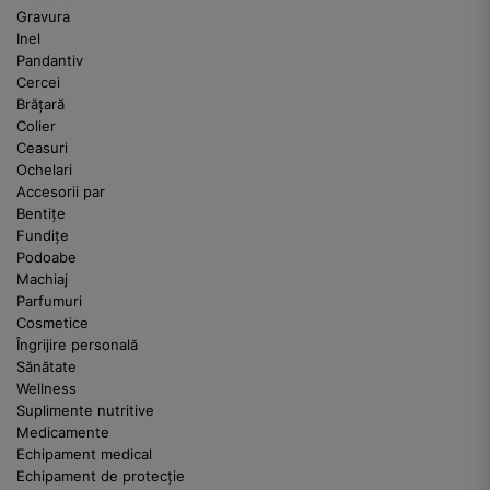
Gravura
Inel
Pandantiv
Cercei
Brățară
Colier
Ceasuri
Ochelari
Accesorii par
Bentițe
Fundițe
Podoabe
Machiaj
Parfumuri
Cosmetice
Îngrijire personală
Sănătate
Wellness
Suplimente nutritive
Medicamente
Echipament medical
Echipament de protecție