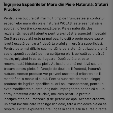
Îngrijirea Espadrilelor Maro din Piele Naturală: Sfaturi
Practice
Pentru a vă bucura cât mai mult timp de frumusețea și confortul
espadrilelor maro din piele naturală WOJAS, este esențial să le
acordați o îngrijire corespunzătoare. Pielea naturală, deși
rezistentă, necesită atenție pentru a-și păstra aspectul impecabil.
Curățarea regulată este primul pas: folosiți o perie moale sau o
lavetă uscată pentru a îndepărta praful și murdăria superficială.
Pentru pete mai dificile sau murdărie persistentă, utilizați o cremă
sau o spumă specială pentru curățarea pielii, aplicată cu o cârpă
moale, mișcând în cercuri ușoare. După curățare, este
recomandată hidratarea pielii. Aplicați o cremă nutritivă sau un
balsam pentru piele, în funcție de tipul pielii (netedă, întoarsă,
nubuc). Aceste produse vor preveni uscarea și crăparea pielii,
menținând-o moale și suplă. Pentru nuanțele de maro, alegeți
produse de îngrijire specifice culorii sau transparente, pentru a
evita modificarea nuanței originale. Impregnarea periodică cu un
spray protector este crucială, mai ales pentru a proteja
încălțămintea de umezeală și de petele de apă. Aceasta creează
un strat invizibil care respinge lichidele, fără a împiedica pielea să
respire. Evitați expunerea prelungită la soare sau la surse directe