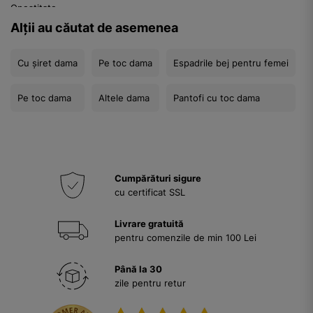
Onestitate
Responsabilitate
Alții au căutat de asemenea
Demnitate
Autonomie
Cu șiret dama
Pe toc dama
Espadrile bej pentru femei
Fericire
Iubire
Prietenie
Pe toc dama
Altele dama
Pantofi cu toc dama
Familie
Comunitate
Societate
Lume
Univers
Infinit
Cumpărături sigure
Nimic
cu certificat SSL
Tot
Realitate
Livrare gratuită
Iluzie
pentru comenzile de min 100 Lei
Vis
Coșmar
Până la 30
Minte
zile pentru retur
Corp
Suflet