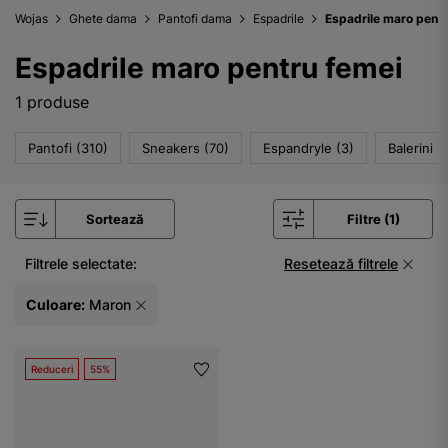
Wojas
Ghete dama
Pantofi dama
Espadrile
Espadrile maro pentr
Espadrile maro pentru femei
1 produse
Pantofi (310)
Sneakers (70)
Espandryle (3)
Balerini (
Sortează
Filtre (1)
Filtrele selectate:
Resetează filtrele
Culoare:
Maron
Reduceri
55%