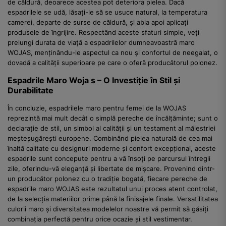
de căldură, deoarece acestea pot deteriora pielea. Dacă
espadrilele se udă, lăsați-le să se usuce natural, la temperatura
camerei, departe de surse de căldură, și abia apoi aplicați
produsele de îngrijire. Respectând aceste sfaturi simple, veți
prelungi durata de viață a espadrilelor dumneavoastră maro
WOJAS, menținându-le aspectul ca nou și confortul de neegalat, o
dovadă a calității superioare pe care o oferă producătorul polonez.
Espadrile Maro Woja s – O Investiție în Stil și
Durabilitate
În concluzie, espadrilele maro pentru femei de la WOJAS
reprezintă mai mult decât o simplă pereche de încălțăminte; sunt o
declarație de stil, un simbol al calității și un testament al măiestriei
meșteșugărești europene. Combinând pielea naturală de cea mai
înaltă calitate cu designuri moderne și confort excepțional, aceste
espadrile sunt concepute pentru a vă însoți pe parcursul întregii
zile, oferindu-vă eleganță și libertate de mișcare. Provenind dintr-
un producător polonez cu o tradiție bogată, fiecare pereche de
espadrile maro WOJAS este rezultatul unui proces atent controlat,
de la selecția materiilor prime până la finisajele finale. Versatilitatea
culorii maro și diversitatea modelelor noastre vă permit să găsiți
combinația perfectă pentru orice ocazie și stil vestimentar.