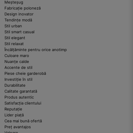
Meșteșug
Fabricație poloneză
Design inovator
Tendințe modă
Stil urban
Stil smart casual
Stil elegant
Stil relaxat
Încălțăminte pentru orice anotimp
Culoare maro
Nuanțe calde
Accente de stil
Piese cheie garderobă
Investiție în stil
Durabilitate
Calitate garantată
Produs autentic
Satisfacția clientului
Reputație
Lider piață
Cea mai bună ofertă
Preț avantajos
Valoare