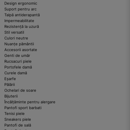
Design ergonomic
Suport pentru arc
Talpă antiderapantă
Impermeabilitate
Rezistență la uzură
Stil versatil
Culori neutre
Nuanțe pământii
Accesorii asortate
Genti de umăr
Rucsacuri piele
Portofele damă
Curele damă
Eșarfe
Pălării
Ochelari de soare
Bijuterii
Încălțăminte pentru alergare
Pantofi sport barbati
Tenisi piele
Sneakers piele
Pantofi de sală