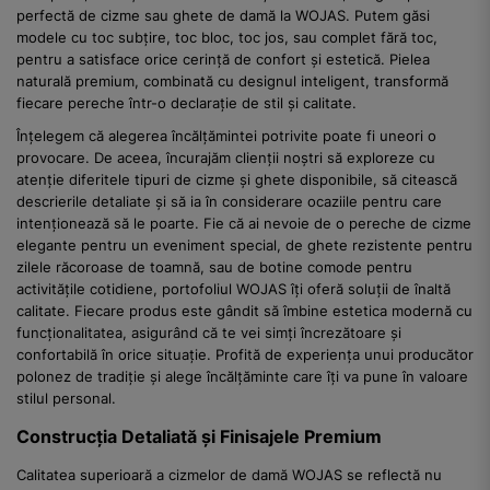
perfectă de cizme sau ghete de damă la WOJAS. Putem găsi
modele cu toc subțire, toc bloc, toc jos, sau complet fără toc,
pentru a satisface orice cerință de confort și estetică. Pielea
naturală premium, combinată cu designul inteligent, transformă
fiecare pereche într-o declarație de stil și calitate.
Înțelegem că alegerea încălțămintei potrivite poate fi uneori o
provocare. De aceea, încurajăm clienții noștri să exploreze cu
atenție diferitele tipuri de cizme și ghete disponibile, să citească
descrierile detaliate și să ia în considerare ocaziile pentru care
intenționează să le poarte. Fie că ai nevoie de o pereche de cizme
elegante pentru un eveniment special, de ghete rezistente pentru
zilele răcoroase de toamnă, sau de botine comode pentru
activitățile cotidiene, portofoliul WOJAS îți oferă soluții de înaltă
calitate. Fiecare produs este gândit să îmbine estetica modernă cu
funcționalitatea, asigurând că te vei simți încrezătoare și
confortabilă în orice situație. Profită de experiența unui producător
polonez de tradiție și alege încălțăminte care îți va pune în valoare
stilul personal.
Construcția Detaliată și Finisajele Premium
Calitatea superioară a cizmelor de damă WOJAS se reflectă nu