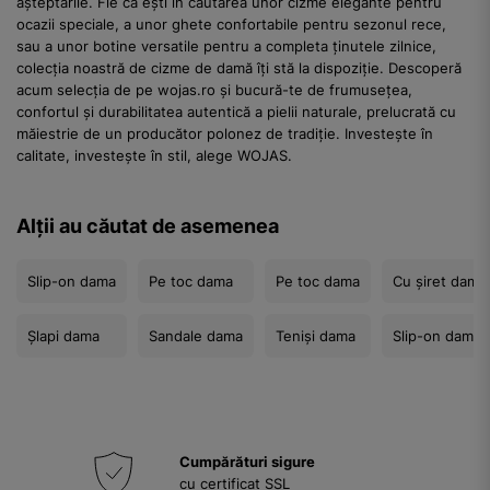
așteptările. Fie că ești în căutarea unor cizme elegante pentru
ocazii speciale, a unor ghete confortabile pentru sezonul rece,
sau a unor botine versatile pentru a completa ținutele zilnice,
colecția noastră de cizme de damă îți stă la dispoziție. Descoperă
acum selecția de pe wojas.ro și bucură-te de frumusețea,
confortul și durabilitatea autentică a pielii naturale, prelucrată cu
măiestrie de un producător polonez de tradiție. Investește în
calitate, investește în stil, alege WOJAS.
Alții au căutat de asemenea
Slip-on dama
Pe toc dama
Pe toc dama
Cu șiret dama
Șlapi dama
Sandale dama
Teniși dama
Slip-on dama
Cumpărături sigure
cu certificat SSL