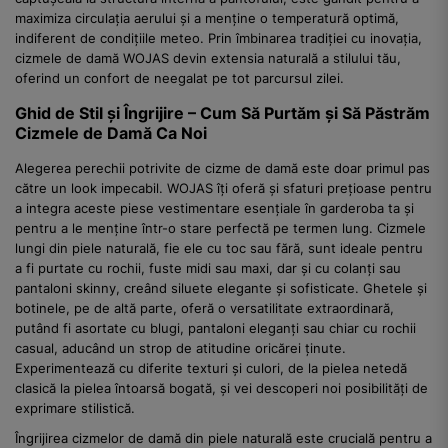
maximiza circulația aerului și a menține o temperatură optimă,
indiferent de condițiile meteo. Prin îmbinarea tradiției cu inovația,
cizmele de damă WOJAS devin extensia naturală a stilului tău,
oferind un confort de neegalat pe tot parcursul zilei.
Ghid de Stil și Îngrijire – Cum Să Purtăm și Să Păstrăm
Cizmele de Damă Ca Noi
Alegerea perechii potrivite de cizme de damă este doar primul pas
către un look impecabil. WOJAS îți oferă și sfaturi prețioase pentru
a integra aceste piese vestimentare esențiale în garderoba ta și
pentru a le menține într-o stare perfectă pe termen lung. Cizmele
lungi din piele naturală, fie ele cu toc sau fără, sunt ideale pentru
a fi purtate cu rochii, fuste midi sau maxi, dar și cu colanți sau
pantaloni skinny, creând siluete elegante și sofisticate. Ghetele și
botinele, pe de altă parte, oferă o versatilitate extraordinară,
putând fi asortate cu blugi, pantaloni eleganți sau chiar cu rochii
casual, aducând un strop de atitudine oricărei ținute.
Experimentează cu diferite texturi și culori, de la pielea netedă
clasică la pielea întoarsă bogată, și vei descoperi noi posibilități de
exprimare stilistică.
Îngrijirea cizmelor de damă din piele naturală este crucială pentru a