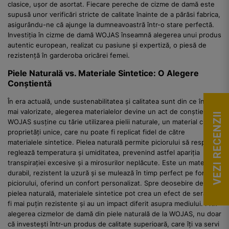
clasice, ușor de asortat. Fiecare pereche de cizme de damă este
supusă unor verificări stricte de calitate înainte de a părăsi fabrica,
asigurându-ne că ajunge la dumneavoastră într-o stare perfectă.
Investiția în cizme de damă WOJAS înseamnă alegerea unui produs
autentic european, realizat cu pasiune și expertiză, o piesă de
rezistență în garderoba oricărei femei.
Piele Naturală vs. Materiale Sintetice: O Alegere
Conștientă
În era actuală, unde sustenabilitatea și calitatea sunt din ce în ce
mai valorizate, alegerea materialelor devine un act de conștiență.
VEZI RECENZII
WOJAS susține cu tărie utilizarea pielii naturale, un material cu
proprietăți unice, care nu poate fi replicat fidel de către
materialele sintetice. Pielea naturală permite piciorului să respire,
reglează temperatura și umiditatea, prevenind astfel apariția
transpirației excesive și a mirosurilor neplăcute. Este un material
durabil, rezistent la uzură și se mulează în timp perfect pe forma
piciorului, oferind un confort personalizat. Spre deosebire de
pielea naturală, materialele sintetice pot crea un efect de seră, pot
fi mai puțin rezistente și au un impact diferit asupra mediului. Prin
alegerea cizmelor de damă din piele naturală de la WOJAS, nu doar
că investești într-un produs de calitate superioară, care îți va servi