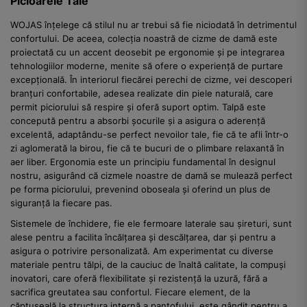
Picioarele Tale
WOJAS înțelege că stilul nu ar trebui să fie niciodată în detrimentul
confortului. De aceea, colecția noastră de cizme de damă este
proiectată cu un accent deosebit pe ergonomie și pe integrarea
tehnologiilor moderne, menite să ofere o experiență de purtare
excepțională. În interiorul fiecărei perechi de cizme, vei descoperi
branțuri confortabile, adesea realizate din piele naturală, care
permit piciorului să respire și oferă suport optim. Talpă este
concepută pentru a absorbi șocurile și a asigura o aderență
excelentă, adaptându-se perfect nevoilor tale, fie că te afli într-o
zi aglomerată la birou, fie că te bucuri de o plimbare relaxantă în
aer liber. Ergonomia este un principiu fundamental în designul
nostru, asigurând că cizmele noastre de damă se mulează perfect
pe forma piciorului, prevenind oboseala și oferind un plus de
siguranță la fiecare pas.
Sistemele de închidere, fie ele fermoare laterale sau șireturi, sunt
alese pentru a facilita încălțarea și descălțarea, dar și pentru a
asigura o potrivire personalizată. Am experimentat cu diverse
materiale pentru tălpi, de la cauciuc de înaltă calitate, la compuși
inovatori, care oferă flexibilitate și rezistență la uzură, fără a
sacrifica greutatea sau confortul. Fiecare element, de la
căptușeală la structura internă a pantofului, este gândit pentru a