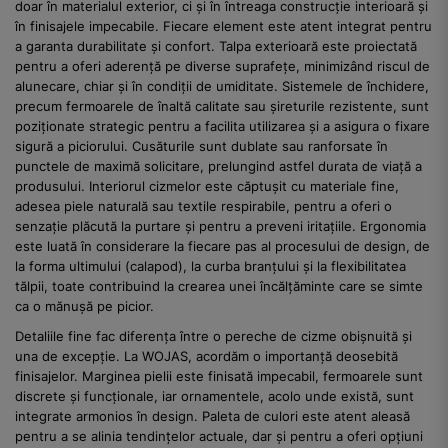
doar în materialul exterior, ci și în întreaga construcție interioară și
în finisajele impecabile. Fiecare element este atent integrat pentru
a garanta durabilitate și confort. Talpa exterioară este proiectată
pentru a oferi aderență pe diverse suprafețe, minimizând riscul de
alunecare, chiar și în condiții de umiditate. Sistemele de închidere,
precum fermoarele de înaltă calitate sau șireturile rezistente, sunt
poziționate strategic pentru a facilita utilizarea și a asigura o fixare
sigură a piciorului. Cusăturile sunt dublate sau ranforsate în
punctele de maximă solicitare, prelungind astfel durata de viață a
produsului. Interiorul cizmelor este căptușit cu materiale fine,
adesea piele naturală sau textile respirabile, pentru a oferi o
senzație plăcută la purtare și pentru a preveni iritațiile. Ergonomia
este luată în considerare la fiecare pas al procesului de design, de
la forma ultimului (calapod), la curba branțului și la flexibilitatea
tălpii, toate contribuind la crearea unei încălțăminte care se simte
ca o mănușă pe picior.
Detaliile fine fac diferența între o pereche de cizme obișnuită și
una de excepție. La WOJAS, acordăm o importanță deosebită
finisajelor. Marginea pielii este finisată impecabil, fermoarele sunt
discrete și funcționale, iar ornamentele, acolo unde există, sunt
integrate armonios în design. Paleta de culori este atent aleasă
pentru a se alinia tendințelor actuale, dar și pentru a oferi opțiuni