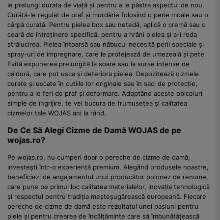
le prelungi durata de viață și pentru a le păstra aspectul de nou.
Curăță-le regulat de praf și murdărie folosind o perie moale sau o
cârpă curată. Pentru pielea box sau netedă, aplică o cremă sau o
ceară de întreținere specifică, pentru a hrăni pielea și a-i reda
strălucirea. Pielea întoarsă sau năbucul necesită perii speciale și
spray-uri de impregnare, care le protejează de umezeală și pete.
Evită expunerea prelungită la soare sau la surse intense de
căldură, care pot usca și deteriora pielea. Depozitează cizmele
curate și uscate în cutiile lor originale sau în saci de protecție,
pentru a le feri de praf și deformare. Adoptând aceste obiceiuri
simple de îngrijire, te vei bucura de frumusețea și calitatea
cizmelor tale WOJAS ani la rând.
De Ce Să Alegi Cizme de Damă WOJAS de pe
wojas.ro?
Pe wojas.ro, nu cumperi doar o pereche de cizme de damă;
investești într-o experiență premium. Alegând produsele noastre,
beneficiezi de angajamentul unui producător polonez de renume,
care pune pe primul loc calitatea materialelor, inovația tehnologică
și respectul pentru tradiția meșteșugărească europeană. Fiecare
pereche de cizme de damă este rezultatul unei pasiuni pentru
piele și pentru crearea de încălțăminte care să îmbunătățească