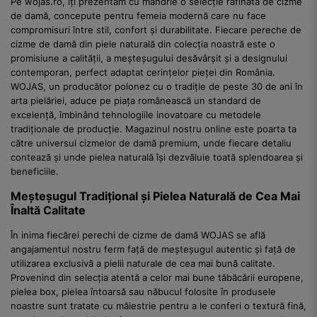
Pe wojas.ro, îți prezentăm cu mândrie o selecție rafinată de cizme
de damă, concepute pentru femeia modernă care nu face
compromisuri între stil, confort și durabilitate. Fiecare pereche de
cizme de damă din piele naturală din colecția noastră este o
promisiune a calității, a meșteșugului desăvârșit și a designului
contemporan, perfect adaptat cerințelor pieței din România.
WOJAS, un producător polonez cu o tradiție de peste 30 de ani în
arta pielăriei, aduce pe piața românească un standard de
excelență, îmbinând tehnologiile inovatoare cu metodele
tradiționale de producție. Magazinul nostru online este poarta ta
către universul cizmelor de damă premium, unde fiecare detaliu
contează și unde pielea naturală își dezvăluie toată splendoarea și
beneficiile.
Meșteșugul Tradițional și Pielea Naturală de Cea Mai
Înaltă Calitate
În inima fiecărei perechi de cizme de damă WOJAS se află
angajamentul nostru ferm față de meșteșugul autentic și față de
utilizarea exclusivă a pielii naturale de cea mai bună calitate.
Provenind din selecția atentă a celor mai bune tăbăcării europene,
pielea box, pielea întoarsă sau năbucul folosite în produsele
noastre sunt tratate cu măiestrie pentru a le conferi o textură fină,