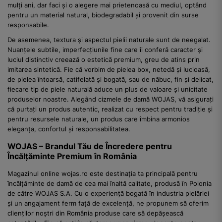
mulți ani, dar faci și o alegere mai prietenoasă cu mediul, optând
pentru un material natural, biodegradabil și provenit din surse
responsabile.
De asemenea, textura și aspectul pielii naturale sunt de neegalat.
Nuanțele subtile, imperfecțiunile fine care îi conferă caracter și
luciul distinctiv creează o estetică premium, greu de atins prin
imitarea sintetică. Fie că vorbim de pielea box, netedă și lucioasă,
de pielea întoarsă, catifelată și bogată, sau de năbuc, fin și delicat,
fiecare tip de piele naturală aduce un plus de valoare și unicitate
produselor noastre. Alegând cizmele de damă WOJAS, vă asigurați
că purtați un produs autentic, realizat cu respect pentru tradiție și
pentru resursele naturale, un produs care îmbina armonios
eleganța, confortul și responsabilitatea.
WOJAS – Brandul Tău de Încredere pentru
Încălțăminte Premium în România
Magazinul online wojas.ro este destinația ta principală pentru
încălțăminte de damă de cea mai înaltă calitate, produsă în Polonia
de către WOJAS S.A. Cu o experiență bogată în industria pielăriei
și un angajament ferm față de excelență, ne propunem să oferim
clienților noștri din România produse care să depășească