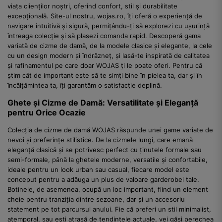
viața clienților noștri, oferind confort, stil și durabilitate
excepțională. Site-ul nostru, wojas.ro, îți oferă o experiență de
navigare intuitivă și sigură, permițându-ți să explorezi cu ușurință
întreaga colecție și să plasezi comanda rapid. Descoperă gama
variată de cizme de damă, de la modele clasice și elegante, la cele
cu un design modern și îndrăzneț, și lasă-te inspirată de calitatea
și rafinamentul pe care doar WOJAS ți le poate oferi. Pentru că
știm cât de important este să te simți bine în pielea ta, dar și în
încălțămintea ta, îți garantăm o satisfacție deplină.
Ghete și Cizme de Damă: Versatilitate și Eleganță
pentru Orice Ocazie
Colecția de cizme de damă WOJAS răspunde unei game variate de
nevoi și preferințe stilistice. De la cizmele lungi, care emană
eleganță clasică și se potrivesc perfect cu ținutele formale sau
semi-formale, până la ghetele moderne, versatile și confortabile,
ideale pentru un look urban sau casual, fiecare model este
conceput pentru a adăuga un plus de valoare garderobei tale.
Botinele, de asemenea, ocupă un loc important, fiind un element
cheie pentru tranziția dintre sezoane, dar și un accesoriu
statement pe tot parcursul anului. Fie că preferi un stil minimalist,
atemporal, sau ești atrasă de tendințele actuale, vei găsi perechea