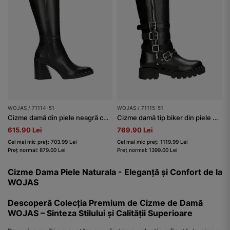
WOJAS / 71114-51
WOJAS / 71115-51
Cizme damă din piele neagră cu toc tăiat
Cizme damă tip biker din piele naturală, căptușite termic
615.90 Lei
769.90 Lei
Cel mai mic preț: 703.99 Lei
Cel mai mic preț: 1119.99 Lei
Preț normal: 879.00 Lei
Preț normal: 1399.00 Lei
Cizme Dama Piele Naturala - Eleganță și Confort de la
WOJAS
Descoperă Colecția Premium de Cizme de Damă
WOJAS – Sinteza Stilului și Calității Superioare