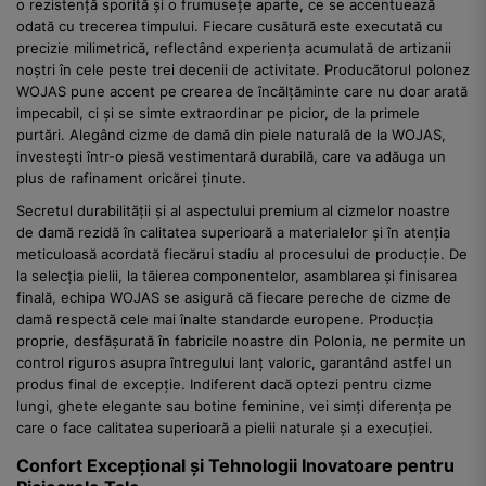
o rezistență sporită și o frumusețe aparte, ce se accentuează
odată cu trecerea timpului. Fiecare cusătură este executată cu
precizie milimetrică, reflectând experiența acumulată de artizanii
noștri în cele peste trei decenii de activitate. Producătorul polonez
WOJAS pune accent pe crearea de încălțăminte care nu doar arată
impecabil, ci și se simte extraordinar pe picior, de la primele
purtări. Alegând cizme de damă din piele naturală de la WOJAS,
investești într-o piesă vestimentară durabilă, care va adăuga un
plus de rafinament oricărei ținute.
Secretul durabilității și al aspectului premium al cizmelor noastre
de damă rezidă în calitatea superioară a materialelor și în atenția
meticuloasă acordată fiecărui stadiu al procesului de producție. De
la selecția pielii, la tăierea componentelor, asamblarea și finisarea
finală, echipa WOJAS se asigură că fiecare pereche de cizme de
damă respectă cele mai înalte standarde europene. Producția
proprie, desfășurată în fabricile noastre din Polonia, ne permite un
control riguros asupra întregului lanț valoric, garantând astfel un
produs final de excepție. Indiferent dacă optezi pentru cizme
lungi, ghete elegante sau botine feminine, vei simți diferența pe
care o face calitatea superioară a pielii naturale și a execuției.
Confort Excepțional și Tehnologii Inovatoare pentru