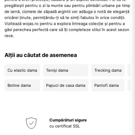
pregătești pentru o zi la munte sau pentru plimbări urbane pe timp
de iarnă, cizmele de zăpadă argintii vor adăuga o notă de eleganță
oricărei ținute, permițându-ți să te simți fabulos în orice condiții.
Vizitează wojas.ro pentru a explora întreaga colecție și pentru a
găsi perechea perfectă care să îți completeze stilul în acest sezon
rece.
Alții au căutat de asemenea
Cu elastic dama
Teniși dama
Trecking dama
Șl
Botine dama
Papuci de casa dama
Pantofi dama
Pa
Cumpărături sigure
cu certificat SSL