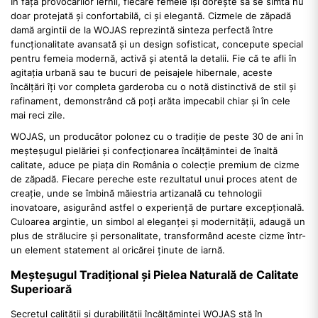
În fața provocărilor iernii, fiecare femeie își dorește să se simtă nu
doar protejată și confortabilă, ci și elegantă. Cizmele de zăpadă
damă argintii de la WOJAS reprezintă sinteza perfectă între
funcționalitate avansată și un design sofisticat, concepute special
pentru femeia modernă, activă și atentă la detalii. Fie că te afli în
agitația urbană sau te bucuri de peisajele hibernale, aceste
încălțări îți vor completa garderoba cu o notă distinctivă de stil și
rafinament, demonstrând că poți arăta impecabil chiar și în cele
mai reci zile.
WOJAS, un producător polonez cu o tradiție de peste 30 de ani în
meșteșugul pielăriei și confecționarea încălțămintei de înaltă
calitate, aduce pe piața din România o colecție premium de cizme
de zăpadă. Fiecare pereche este rezultatul unui proces atent de
creație, unde se îmbină măiestria artizanală cu tehnologii
inovatoare, asigurând astfel o experiență de purtare excepțională.
Culoarea argintie, un simbol al eleganței și modernității, adaugă un
plus de strălucire și personalitate, transformând aceste cizme într-
un element statement al oricărei ținute de iarnă.
Meșteșugul Tradițional și Pielea Naturală de Calitate
Superioară
Secretul calității și durabilității încălțămintei WOJAS stă în