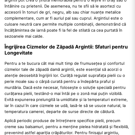
întâlnire cu prietenii. De asemenea, nu te sfii să le asortezi cu
accesorii în tonuri de gri, negru, alb sau chiar nuanțe metalice
complementare, cum ar fi auriul pal sau cuprul. Argintiul este o
culoare neutră care permite multiple combinații, demonstrând că
încălțămintea de iarnă poate fi la fel de stilată ca cea purtată în
sezoanele mai calde.
Îngrijirea Cizmelor de Zăpadă Argintii: Sfaturi pentru
Longevitate
Pentru a te bucura cât mai mult timp de frumusețea și confortul
cizmelor tale de zăpadă damă argintii, este esențial să acorzi o
atenție deosebită îngrijirii lor. Curăță regulat suprafața pielii cu o
perie moale sau o cârpă curată pentru a îndepărta praful și
murdăria. Dacă este necesar, folosește o soluție specială pentru
curățarea pielii, testând-o mai întâi pe o zonă mai puțin vizibilă.
Evită expunerea prelungită la umiditate și la temperaturi extreme,
iar în cazul în care cizmele se udă, lasă-le să se usuce natural, la
temperatura camerei, departe de surse directe de căldură.
Aplică periodic produse de întreținere specifice pielii, precum
creme sau balsamuri, pentru a menține pielea hidratată și flexibilă,
prevenind astfel apariția crăpăturilor. Pentru finisajul argintiu,