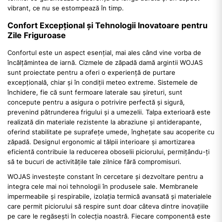
vibrant, ce nu se estompează în timp.
Confort Excepțional și Tehnologii Inovatoare pentru
Zile Friguroase
Confortul este un aspect esențial, mai ales când vine vorba de
încălțămintea de iarnă. Cizmele de zăpadă damă argintii WOJAS
sunt proiectate pentru a oferi o experiență de purtare
excepțională, chiar și în condiții meteo extreme. Sistemele de
închidere, fie că sunt fermoare laterale sau șireturi, sunt
concepute pentru a asigura o potrivire perfectă și sigură,
prevenind pătrunderea frigului și a umezelii. Talpa exterioară este
realizată din materiale rezistente la abraziune și antiderapante,
oferind stabilitate pe suprafețe umede, înghețate sau acoperite cu
zăpadă. Designul ergonomic al tălpii interioare și amortizarea
eficientă contribuie la reducerea oboselii piciorului, permițându-ți
să te bucuri de activitățile tale zilnice fără compromisuri.
WOJAS investește constant în cercetare și dezvoltare pentru a
integra cele mai noi tehnologii în produsele sale. Membranele
impermeabile și respirabile, izolația termică avansată și materialele
care permit piciorului să respire sunt doar câteva dintre inovațiile
pe care le regăsești în colecția noastră. Fiecare componentă este