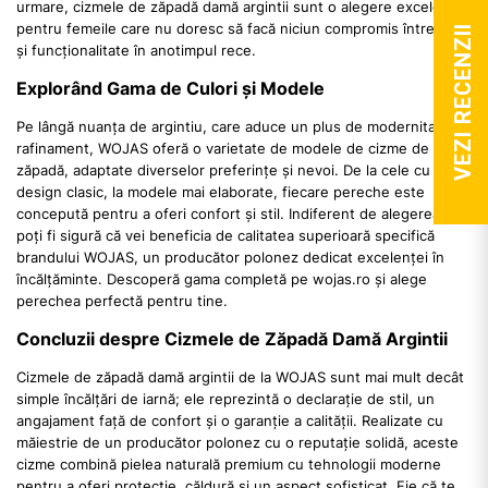
urmare, cizmele de zăpadă damă argintii sunt o alegere excelentă
pentru femeile care nu doresc să facă niciun compromis între stil
VEZI RECENZII
și funcționalitate în anotimpul rece.
Explorând Gama de Culori și Modele
Pe lângă nuanța de argintiu, care aduce un plus de modernitate și
rafinament, WOJAS oferă o varietate de modele de cizme de
zăpadă, adaptate diverselor preferințe și nevoi. De la cele cu
design clasic, la modele mai elaborate, fiecare pereche este
concepută pentru a oferi confort și stil. Indiferent de alegerea ta,
poți fi sigură că vei beneficia de calitatea superioară specifică
brandului WOJAS, un producător polonez dedicat excelenței în
încălțăminte. Descoperă gama completă pe wojas.ro și alege
perechea perfectă pentru tine.
Concluzii despre Cizmele de Zăpadă Damă Argintii
Cizmele de zăpadă damă argintii de la WOJAS sunt mai mult decât
simple încălțări de iarnă; ele reprezintă o declarație de stil, un
angajament față de confort și o garanție a calității. Realizate cu
măiestrie de un producător polonez cu o reputație solidă, aceste
cizme combină pielea naturală premium cu tehnologii moderne
pentru a oferi protecție, căldură și un aspect sofisticat. Fie că te