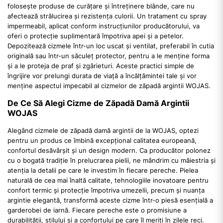
folosește produse de curățare și întreținere blânde, care nu
afectează strălucirea și rezistența culorii. Un tratament cu spray
impermeabil, aplicat conform instrucțiunilor producătorului, va
oferi o protecție suplimentară împotriva apei și a petelor.
Depozitează cizmele într-un loc uscat și ventilat, preferabil în cutia
originală sau într-un săculeț protector, pentru a le menține forma
și a le proteja de praf și zgârieturi. Aceste practici simple de
îngrijire vor prelungi durata de viață a încălțămintei tale și vor
menține aspectul impecabil al cizmelor de zăpadă argintii WOJAS.
De Ce Să Alegi Cizme de Zăpadă Damă Argintii
WOJAS
Alegând cizmele de zăpadă damă argintii de la WOJAS, optezi
pentru un produs ce îmbină excepțional calitatea europeană,
confortul desăvârșit și un design modern. Ca producător polonez
cu o bogată tradiție în prelucrarea pielii, ne mândrim cu măiestria și
atenția la detalii pe care le investim în fiecare pereche. Pielea
naturală de cea mai înaltă calitate, tehnologiile inovatoare pentru
confort termic și protecție împotriva umezelii, precum și nuanța
argintie elegantă, transformă aceste cizme într-o piesă esențială a
garderobei de iarnă. Fiecare pereche este o promisiune a
durabilității, stilului și a confortului pe care îl meriți în zilele reci.