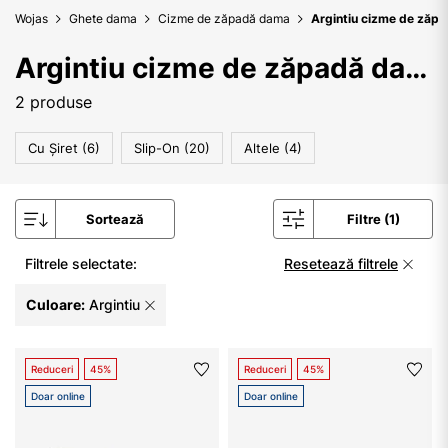
Wojas
Ghete dama
Cizme de zăpadă dama
Argintiu cizme de zăp
Argintiu cizme de zăpadă dama
2 produse
Cu Șiret (6)
Slip-On (20)
Altele (4)
Sortează
Filtre (1)
Filtrele selectate:
Resetează filtrele
Culoare:
Argintiu
Reduceri
45%
Reduceri
45%
Doar online
Doar online