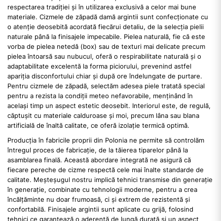
respectarea tradiției și în utilizarea exclusivă a celor mai bune
materiale. Cizmele de zăpadă damă argintii sunt confecționate cu
o atenție deosebită acordată fiecărui detaliu, de la selecția pielii
naturale până la finisajele impecabile. Pielea naturală, fie că este
vorba de pielea netedă (box) sau de texturi mai delicate precum
pielea întoarsă sau nubucul, oferă o respirabilitate naturală și o
adaptabilitate excelentă la forma piciorului, prevenind astfel
apariția disconfortului chiar și după ore îndelungate de purtare.
Pentru cizmele de zăpadă, selectăm adesea piele tratată special
pentru a rezista la condiții meteo nefavorabile, menținând în
același timp un aspect estetic deosebit. Interiorul este, de regulă,
căptușit cu materiale calduroase și moi, precum lâna sau blana
artificială de înaltă calitate, ce oferă izolație termică optimă.
Producția în fabricile proprii din Polonia ne permite să controlăm
întregul proces de fabricație, de la tăierea tiparelor până la
asamblarea finală. Această abordare integrată ne asigură că
fiecare pereche de cizme respectă cele mai înalte standarde de
calitate. Meșteșugul nostru implică tehnici transmise din generație
în generație, combinate cu tehnologii moderne, pentru a crea
încălțăminte nu doar frumoasă, ci și extrem de rezistentă și
confortabilă. Finisajele argintii sunt aplicate cu grijă, folosind
tehnici ce garantează o aderență de lungă durată și un aspect