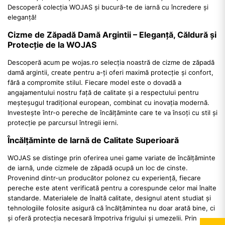
Descoperă colecția WOJAS și bucură-te de iarnă cu încredere și
eleganță!
Cizme de Zăpadă Damă Argintii – Eleganță, Căldură și
Protecție de la WOJAS
Descoperă acum pe wojas.ro selecția noastră de cizme de zăpadă
damă argintii, create pentru a-ți oferi maximă protecție și confort,
fără a compromite stilul. Fiecare model este o dovadă a
angajamentului nostru față de calitate și a respectului pentru
meșteșugul tradițional european, combinat cu inovația modernă.
Investește într-o pereche de încălțăminte care te va însoți cu stil și
protecție pe parcursul întregii ierni.
Încălțăminte de Iarnă de Calitate Superioară
WOJAS se distinge prin oferirea unei game variate de încălțăminte
de iarnă, unde cizmele de zăpadă ocupă un loc de cinste.
Provenind dintr-un producător polonez cu experiență, fiecare
pereche este atent verificată pentru a corespunde celor mai înalte
standarde. Materialele de înaltă calitate, designul atent studiat și
tehnologiile folosite asigură că încălțămintea nu doar arată bine, ci
și oferă protecția necesară împotriva frigului și umezelii. Prin