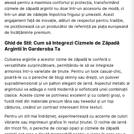
aleasă pentru a maximiza confortul și protecția, transformând
cizmele de zăpadă argintii nu doar într-un accesoriu de modă, ci
într-un aliat de nădejde împotriva frigului și umezelii. Acest
angajament față de inovație, alături de respectul pentru tradiție,
ne poziționează ca un producător de referință pe piața europeană
de încălțăminte premium.
Ghid de Stil: Cum să Integrezi Cizmele de Zăpadă
Argintii în Garderoba Ta
Culoarea argintie a acestor cizme de zăpadă le conferă o
versatilitate surprinzătoare, permițându-le să se integreze
armonios într-o varietate de ținute. Pentru un look casual-chic,
poartă-le cu o pereche de blugi skinny sau drepți, un pulover
supradimensionat și un palton elegant de iarnă. Aspectul metalic al
argintiului va adăuga o notă modernă și sofisticată unei combinații
clasice. Aceste cizme se potrivesc excelent și cu colanți groși, o
fustă midi din materiale precum lâna sau tweedul și un top
călduros, creând un contrast interesant între texturi.
Pentru un stil mai îndrăzneț, experimentează cu accente de culori
vibrante sau imprimeuri grafice în restul ținutei. O rochie de iarnă
din tricot fin, o pereche de ciorapi opaci și cizmele de zăpadă
argintii pot crea o ținută memorabilă pentru o ieșire în oraș sau o