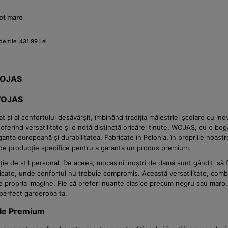
ot maro
e zile: 431.99 Lei
 WOJAS
 WOJAS
t și al confortului desăvârșit, îmbinând tradiția măiestriei școlare cu i
ferind versatilitate și o notă distinctă oricărei ținute. WOJAS, cu o bog
ța europeană și durabilitatea. Fabricate în Polonia, în propriile noastr
ci de producție specifice pentru a garanta un produs premium.
e de stil personal. De aceea, mocasinii noștri de damă sunt gândiți să fie
sticate, unde confortul nu trebuie compromis. Această versatilitate, combi
opria imagine. Fie că preferi nuanțe clasice precum negru sau maro, fie c
perfect garderoba ta.
ele Premium