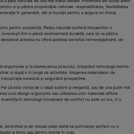
a pielii naturale de cea mai înaltă calitate. Provenind din surse atent
tru a-și păstra proprietățile naturale: respirabilitatea, flexibilitatea
enerație în generație, dar și inovații pentru a asigura un finisaj
nostru pentru excelență. Pielea naturală conferă mocasinilor o
nvestești într-o piesă vestimentară durabilă, care își va păstra
tă, deoarece acestea nu oferă aceleași beneficii termoreglatoare, de
a ergonomie și la biomecanica piciorului, integrând tehnologii menite
iar și după o zi lungă de activitate. Alegerea materialelor de
d transpirația excesivă și asigurând prospețime.
 Fie că este vorba de o talpă subțire și elegantă, sau de una puțin mai
area unui design ergonomic sau utilizarea unor materiale ieftine
Investiția în tehnologii inovatoare de confort nu este un lux, ci o
al, perechea ta de mocasi piele damă se potrivește perfect cu o
xate la birou sau pentru ieșirile în oraș.