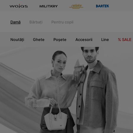
Damă
Bărbați
Pentru copii
Noutăți
Ghete
Poșete
Accesorii
Line
% SALE