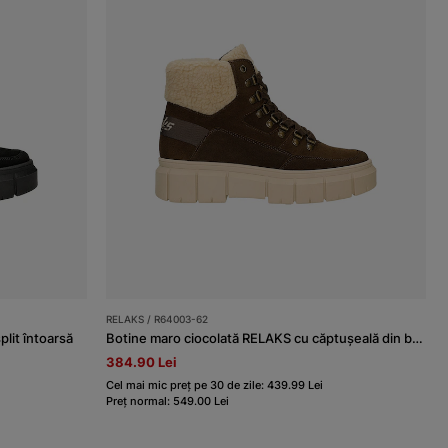
RELAKS / R64003-62
lit întoarsă
Botine maro ciocolată RELAKS cu căptușeală din blană
384.90 Lei
Cel mai mic preț pe 30 de zile: 439.99 Lei
Preț normal: 549.00 Lei