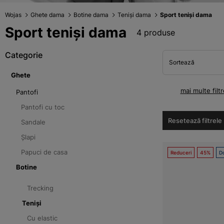
Wojas
Ghete dama
Botine dama
Teniși dama
Sport teniși dama
Sport teniși dama
4 produse
Categorie
Sortează
Ghete
mai multe filtr
Pantofi
Pantofi cu toc
Resetează filtrele
Sandale
Șlapi
Papuci de casa
Reduceri
45%
Do
Botine
Trecking
Teniși
Cu elastic