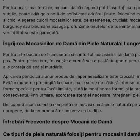
Pentru ocazii mai formale, mocanii damă eleganți pot fi asortați cu o p
subtile, poate adăuga o notă de sofisticare oricărei ținute, înlocuind cu
și chic. Alegerea culorii mocasinilor este, de asemenea, crucială: moca
burgundy sau bleumarin adaugă profunzime ținutelor de toamnă-iarnă. I
versatilitatea este garantată.
Îngrijirea Mocasinilor de Damă din Piele Naturală: Longe
Pentru a te bucura de frumusețea și confortul mocasinilor tăi damă pie
pas. Pentru pielea box, folosește o cremă sau o pastă de ghete pentru a
a le proteja de apă și murdărie.
Aplicarea periodică a unui produs de impermeabilizare este crucială, mai
Evită expunerea prelungită la soare sau la surse de căldură intense, de
forme speciale pentru încălțăminte, ajută la menținerea formei și la pre
consecvență. Prin urmare, acordarea atenției necesare întreținerii piel
Descoperă acum colecția completă de mocasi damă piele naturală pe wojas
europene, de la un producător polonez cu tradiție.
Întrebări Frecvente despre Mocanii de Damă
Ce tipuri de piele naturală folosiți pentru mocasinii dam