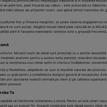
spectul profund pentru meșteșugul tradițional și în utilizarea exclusivă 
im de piele box, piele întoarsă sau năbuc – este prelucrată cu măiestrie pen
ică mâini dibace ale artizanilor noștri, care aplică tehnici transmise din g
la cusăturile fine și finisarea marginilor, se poate observa angajamentul 
măsură ce sunt purtați. Alegând mocasi damă piele naturală de la WOJAS, i
lității pielii în favoarea materialelor sintetice este o greșeală frecven
 Damă
nfortul. Mocanii noștri de damă sunt proiectați cu o atenție deosebită l
 modelate anatomic pentru a susține bolta plantară, reducând oboseala ch
ibuie la menținerea unui climat optim în interiorul încălțămintei, prevenin
și flexibilitate, adaptându-se ușor la mișcările naturale ale piciorului.
 ales cu grijă pentru a complimenta designul general al mocasinului. Evit
ăm prin abordarea noastră centrată pe client și pe calitatea superioară. 
rdelor premium.
eroba Ta
 capabilă să transforme instantaneu o ținută. Pentru un look smart-casu
antă sau un pulover fin. Această combinație este ideală pentru zilele rela