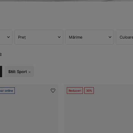
Preț
Mărime
Culoar
e
Stil:
Sport
ar online
Reduceri
30%