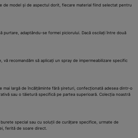
e de model și de aspectul dorit, fiecare material fiind selectat pentru
ă purtare, adaptându-se formei piciorului. Dacă oscilați între două
ate, vă recomandăm să aplicați un spray de impermeabilizare specific
e mai largă de încălțăminte fără șireturi, confecționată adesea dintr-o
rativă sau o tăietură specifică pe partea superioară. Colecția noastră
n burete special sau cu soluții de curățare specifice, urmate de
i, ferită de soare direct.