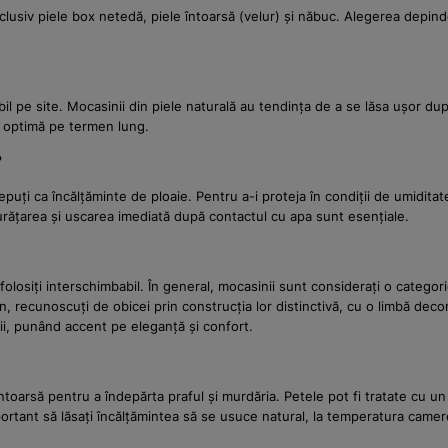
nclusiv piele box netedă, piele întoarsă (velur) și năbuc. Alegerea depind
l pe site. Mocasinii din piele naturală au tendința de a se lăsa ușor dup
 optimă pe termen lung.
?
puți ca încălțăminte de ploaie. Pentru a-i proteja în condiții de umidit
Curățarea și uscarea imediată după contactul cu apa sunt esențiale.
olosiți interschimbabil. În general, mocasinii sunt considerați o categori
n, recunoscuți de obicei prin construcția lor distinctivă, cu o limbă deco
i, punând accent pe eleganță și confort.
 întoarsă pentru a îndepărta praful și murdăria. Petele pot fi tratate cu u
ortant să lăsați încălțămintea să se usuce natural, la temperatura camere