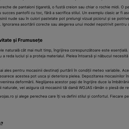
ereche de pantaloni țigaretă, o fustă creion sau chiar o rochie midi. O p
 succes pantofii cu toc, fără a sacrifica stilul. Un exemplu clasic ar fi a
sinii nude sau în culori pastelate pot prelungi vizual piciorul și se potr
gnorarea asortării corecte sau alegerea unui model nepotrivit pentru co
vitate și Frumusețe
le naturală cât mai mult timp, îngrijirea corespunzătoare este esențială.
 reda luciul și a proteja materialul. Pielea întoarsă și năbucul necesită 
 ales pentru mocasinii destinați purtării în condiții meteo variabile. Ac
oarece acestea pot usca și deteriora pielea. Depozitarea mocasinilor în c
venirea deformării. Neglijarea acestor pași de îngrijire duce la îmbătrâni
ii naturale, vei asigura că mocasinii tăi damă WOJAS rămân o piesă de rez
.ro și alege perechea care îți va defini stilul și confortul. Fiecare per
ă?