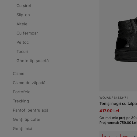
Cu șiret
Slip-on
Altele
Cu fermoar
Pe toc
Tocuri
Ghete tip șosetă
Cizme
Cizme de zăpadă
Portofele
WOJAS / 64132-71
Trecking
Teniși negri cu talpa
Pantofi pentru apă
417.90 Lei
Cel mai mic preț pe 30 
Genți tip cufăr
Preț normal: 759.00 Lei
Genți mici