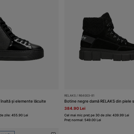
RELAKS / R64003-81
 înaltă și elemente lăcuite
Botine negre damă RELAKS din piele sp
384.90 Lei
de zile: 455.90 Lei
Cel mai mic preț pe 30 de zile: 439.99 Lei
Preț normal: 549.00 Lei