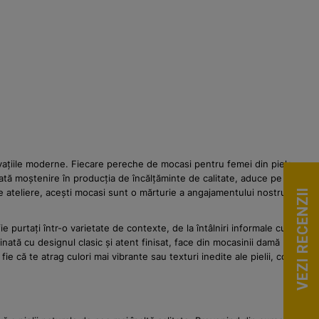
novațiile moderne. Fiecare pereche de mocasi pentru femei din piele
ată moștenire în producția de încălțăminte de calitate, aduce pe piața
e ateliere, acești mocasi sunt o mărturie a angajamentului nostru față
VEZI RECENZII
 purtați într-o varietate de contexte, de la întâlniri informale cu
nată cu designul clasic și atent finisat, face din mocasinii damă
ă te atrag culori mai vibrante sau texturi inedite ale pielii, colecția