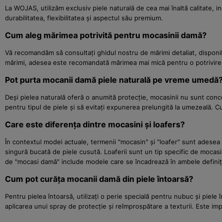
La WOJAS, utilizăm exclusiv piele naturală de cea mai înaltă calitate, i
durabilitatea, flexibilitatea și aspectul său premium.
Cum aleg mărimea potrivită pentru mocasinii damă?
Vă recomandăm să consultați ghidul nostru de mărimi detaliat, disponibi
mărimi, adesea este recomandată mărimea mai mică pentru o potrivire
Pot purta mocanii damă piele naturală pe vreme umedă
Deși pielea naturală oferă o anumită protecție, mocasinii nu sunt conce
pentru tipul de piele și să evitați expunerea prelungită la umezeală. 
Care este diferența dintre mocasini și loafers?
În contextul modei actuale, termenii "mocasin" și "loafer" sunt adesea f
singură bucată de piele cusută. Loaferii sunt un tip specific de mocasi
de "mocasi damă" include modele care se încadrează în ambele definiți
Cum pot curăța mocanii damă din piele întoarsă?
Pentru pielea întoarsă, utilizați o perie specială pentru nubuc și piele
aplicarea unui spray de protecție și reîmprospătare a texturii. Este imp