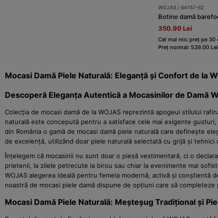
WOJAS / 64157-62
Botine damă barefo
350.90 Lei
Cel mai mic preț pe 30 d
Preț normal: 539.00 Lei
Mocasi Damă Piele Naturală: Eleganță și Confort de la
Descoperă Eleganța Autentică a Mocasinilor de Damă
Colecția de mocasi damă de la WOJAS reprezintă apogeul stilului rafina
naturală este concepută pentru a satisface cele mai exigente gusturi, o
din România o gamă de mocasi damă piele naturală care definește elegan
de excelență, utilizând doar piele naturală selectată cu grijă și tehni
Înțelegem că mocasinii nu sunt doar o piesă vestimentară, ci o declarați
prietenii, la zilele petrecute la birou sau chiar la evenimente mai sofi
WOJAS alegerea ideală pentru femeia modernă, activă și conștientă de pr
noastră de mocasi piele damă dispune de opțiuni care să completeze 
Mocasi Damă Piele Naturală: Meșteșug Tradițional și Pi