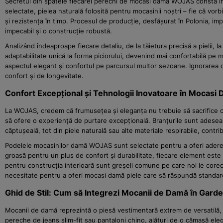
Secretul din spatele fiecărei perechi de mocasi damă WOJAS constă în re
selectate, pielea naturală folosită pentru mocasinii noștri – fie că vorb
și rezistența în timp. Procesul de producție, desfășurat în Polonia, impl
impecabil și o construcție robustă.
Analizând îndeaproape fiecare detaliu, de la tăietura precisă a pielii, 
adaptabilitate unică la forma piciorului, devenind mai confortabilă pe 
aspectul elegant și confortul pe parcursul multor sezoane. Ignorarea ca
confort și de longevitate.
Confort Excepțional și Tehnologii Inovatoare în Mocasi
La WOJAS, credem că frumusețea și eleganța nu trebuie să sacrifice co
să ofere o experiență de purtare excepțională. Branțurile sunt adesea
căptușeală, tot din piele naturală sau alte materiale respirabile, contr
Podelele mocasinilor damă WOJAS sunt selectate pentru a oferi aderență 
groasă pentru un plus de confort și durabilitate, fiecare element este
pentru construcția interioară sunt greșeli comune pe care noi le corect
necesitate pentru a oferi mocasi damă piele care să răspundă standa
Ghid de Stil: Cum să Integrezi Mocanii de Damă în Gard
Mocanii de damă reprezintă o piesă vestimentară extrem de versatilă,
pereche de jeans slim-fit sau pantaloni chino, alături de o cămașă eleg