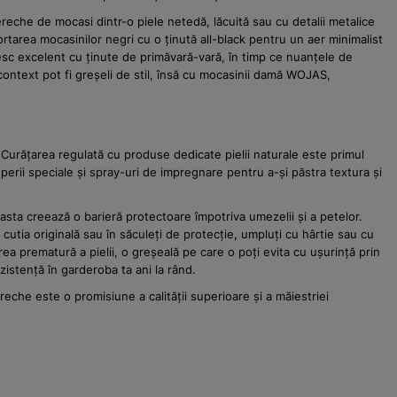
ereche de mocasi dintr-o piele netedă, lăcuită sau cu detalii metalice
sortarea mocasinilor negri cu o ținută all-black pentru un aer minimalist
ivesc excelent cu ținute de primăvară-vară, în timp ce nuanțele de
ntext pot fi greșeli de stil, însă cu mocasinii damă WOJAS,
 Curățarea regulată cu produse dedicate pielii naturale este primul
perii speciale și spray-uri de impregnare pentru a-și păstra textura și
easta creează o barieră protectoare împotriva umezelii și a petelor.
utia originală sau în săculeți de protecție, umpluți cu hârtie sau cu
rea prematură a pielii, o greșeală pe care o poți evita cu ușurință prin
istență în garderoba ta ani la rând.
eche este o promisiune a calității superioare și a măiestriei