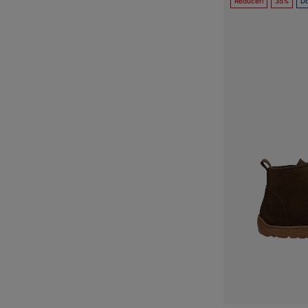
Reduceri
35%
Do