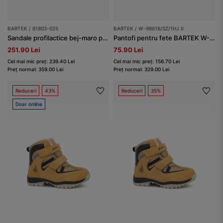
BARTEK / 81803-025
BARTEK / W-98618/SZ/1HJ II
Sandale profilactice bej-maro pentru fete BARTEK 81803-025
Pantofi pentru fete BARTEK W-98618/SZ/1HJ II, cafea cu lapte
251.90 Lei
75.90 Lei
Cel mai mic preț: 239.40 Lei
Cel mai mic preț: 156.70 Lei
Preț normal: 359.00 Lei
Preț normal: 329.00 Lei
Reduceri
43%
Reduceri
35%
Doar online