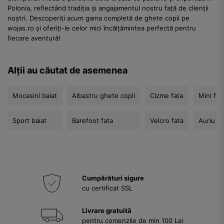
Polonia, reflectând tradiția și angajamentul nostru față de clienții
noștri. Descoperiți acum gama completă de ghete copii pe
wojas.ro și oferiți-le celor mici încălțămintea perfectă pentru
fiecare aventură!
Alții au căutat de asemenea
Mocasini baiat
Albastru ghete copii
Cizme fata
Mini fat
Sport baiat
Barefoot fata
Velcro fata
Auriu gh
Cumpărături sigure
cu certificat SSL
Livrare gratuită
pentru comenzile de min 100 Lei