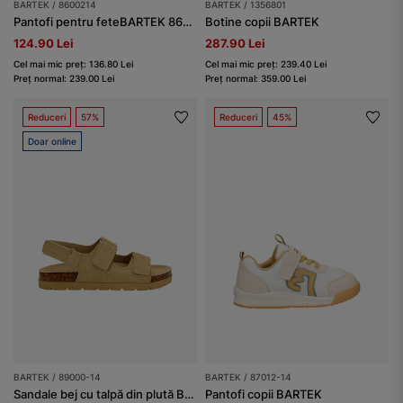
BARTEK / 8600214
BARTEK / 1356801
Pantofi pentru feteBARTEK 86002-14, bej
Botine copii BARTEK
124.90 Lei
287.90 Lei
Cel mai mic preț: 136.80 Lei
Cel mai mic preț: 239.40 Lei
Preț normal: 239.00 Lei
Preț normal: 359.00 Lei
Reduceri
57%
Reduceri
45%
Doar online
BARTEK / 89000-14
BARTEK / 87012-14
Sandale bej cu talpă din plută BARTEK 89000-14
Pantofi copii BARTEK