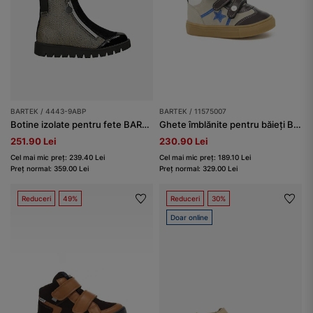
BARTEK / 4443-9ABP
BARTEK / 11575007
Botine izolate pentru fete BARTEK 4443-9ABP, bej-negru
Ghete îmblănite pentru băieți BARTEK 11575007 bej-maro
251.90 Lei
230.90 Lei
Cel mai mic preț: 239.40 Lei
Cel mai mic preț: 189.10 Lei
Preț normal: 359.00 Lei
Preț normal: 329.00 Lei
Reduceri
49%
Reduceri
30%
Doar online