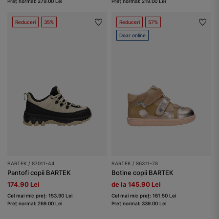
Preț normal: 279.00 Lei
Preț normal: 219.00 Lei
Reduceri
35%
Reduceri
57%
Doar online
BARTEK / 87011-44
BARTEK / 86311-78
Pantofi copii BARTEK
Botine copii BARTEK
174.90 Lei
de la 145.90 Lei
Cel mai mic preț: 153.90 Lei
Cel mai mic preț: 161.50 Lei
Preț normal: 269.00 Lei
Preț normal: 339.00 Lei