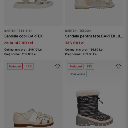
BARTEK / 84416-54
BARTEK / 8550064
Sandale copii BARTEK
Sandale pentru fete BARTEK, 85500-64, bej-auriu
de la 142.90 Lei
136.90 Lei
Cel mai mic preț: 246.10 Lei
Cel mai mic preț: 136.80 Lei
Preț normal: 259.00 Lei
Preț normal: 239.00 Lei
Reduceri
45%
Reduceri
35%
Doar online