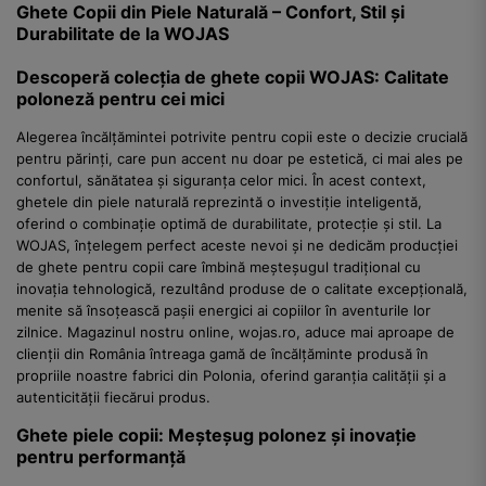
Ghete Copii din Piele Naturală – Confort, Stil și
Durabilitate de la WOJAS
Descoperă colecția de ghete copii WOJAS: Calitate
poloneză pentru cei mici
Alegerea încălțămintei potrivite pentru copii este o decizie crucială
pentru părinți, care pun accent nu doar pe estetică, ci mai ales pe
confortul, sănătatea și siguranța celor mici. În acest context,
ghetele din piele naturală reprezintă o investiție inteligentă,
oferind o combinație optimă de durabilitate, protecție și stil. La
WOJAS, înțelegem perfect aceste nevoi și ne dedicăm producției
de ghete pentru copii care îmbină meșteșugul tradițional cu
inovația tehnologică, rezultând produse de o calitate excepțională,
menite să însoțească pașii energici ai copiilor în aventurile lor
zilnice. Magazinul nostru online, wojas.ro, aduce mai aproape de
clienții din România întreaga gamă de încălțăminte produsă în
propriile noastre fabrici din Polonia, oferind garanția calității și a
autenticității fiecărui produs.
Ghete piele copii: Meșteșug polonez și inovație
pentru performanță