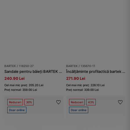
BARTEK / 118250-27
BARTEK / 135670-11
Sandale pentru băieți BARTEK 118250-27, bej
Încălțăminte profilactică bartek baby BARTEK 135670-11, bej
240.90 Lei
271.90 Lei
Cel mai mic preț: 205.20 Lei
Cel mai mic preț: 226.10 Lei
Preț normal: 359.00 Lei
Preț normal: 339.00 Lei
Reduceri
30%
Reduceri
43%
Doar online
Doar online