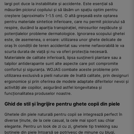
largi pot duce la instabilitate și accidente. Este esențial să
măsurăm piciorul copilului și să lăsăm un spațiu optim pentru
creștere (aproximativ 1-1.5 cm). O altă greșeală este optarea
pentru materiale sintetice inferioare, care nu permit piciorului să
respire, ducând la apariția transpirației, mirosurilor neplăcute și
potențialelor probleme dermatologice. Ignorarea scopului ghetei
este, de asemenea, o eroare: utilizarea unor ghete delicate de
oraș în condiții de teren accidentat sau vreme nefavorabilă le va
scurta durata de viață și nu va oferi protecția necesară.
Materialele de calitate inferioară, lipsa susținerii plantare sau a
talpilor antiderapante sunt alte aspecte care pot compromite
confortul și siguranța. WOJAS combate aceste probleme prin
utilizarea exclusivă a pielii naturale de înaltă calitate, prin designuri
ergonomice și prin oferirea de modele adaptate diferitelor nevoi și
activități ale copiilor, asigurând astfel longevitatea și
funcționalitatea produselor noastre.
Ghid de stil și îngrijire pentru ghete copii din piele
Ghetele din piele naturală pentru copii se integrează perfect în
diverse ținute, de la cele casual, la cele mai sport sau chiar
elegante. Pentru un look de zi cu zi, ghetele tip trekking sau
botinele din piele întoarsă se potrivesc de minune cu blugi,