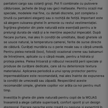
pantaloni cargo sau colanți groși. Pot fi combinate cu pulovere
călduroase, jachete de blugi sau geci matlasate. Pentru ocazii mai
speciale, modelele mai fine, cu detalii discrete, pot completa o
ținută cu pantaloni eleganți sau o rochiță de fetiță. Important este
să alegem culoarea ghetei în armonie cu restul vestimentației.
Îngrijirea ghețelor din piele naturală este esențială pentru a le
prelungi durata de viață și a le menține aspectul impecabil. După
fiecare purtare, mai ales în condiții de umiditate, lăsați ghetele să
se usuce natural, la temperatura camerei, ferite de surse directe
de căldură. Curățați murdăria cu o perie moale sau o cârpă umedă.
Pentru pielea netedă (box), folosiți ocazional creme sau balsamuri
de întreținere, aplicate cu o cârpă moale, pentru a hidrata și
proteja pielea. Pielea întoarsă și năbucul necesită perii speciale și
produse de curățare dedicate, care să nu deterioreze textura
materialului. Aplicarea periodică a unui spray protector pentru
impermeabilizare este recomandată, mai ales înainte de expunerea
la condiții de umezeală sau zăpadă. Respectând aceste
recomandări simple, ghetele copiilor vor arăta ca noi pentru mult
timp.
Investiția în ghete din piele naturală pentru copii de la WOJAS
înseamnă a alege calitate superioară, confort sporit și un design
atemporal. Fiecare pereche este creată cu pasiune și expertiză în