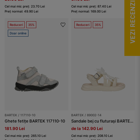
VEZI RECENZII
Cel mai mic preț: 23.70 Lei
Cel mai mic preț: 87.40 Lei
Preț normal: 49.90 Lei
Preț normal: 169.00 Lei
Reduceri
35%
Reduceri
35%
Doar online
BARTEK / 117110-10
BARTEK / 89002-14
Ghete fetițe BARTEK 117110-10
Sandale bej cu fluturași BARTEK 89002-14
181.90 Lei
de la 142.90 Lei
Cel mai mic preț: 265.10 Lei
Cel mai mic preț: 208.10 Lei