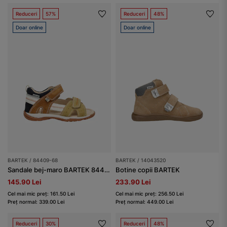
Reduceri
57%
Reduceri
48%
Doar online
Doar online
BARTEK / 84409-68
BARTEK / 14043520
Sandale bej-maro BARTEK 84409-68
Botine copii BARTEK
145.90 Lei
233.90 Lei
Cel mai mic preț: 161.50 Lei
Cel mai mic preț: 256.50 Lei
Preț normal: 339.00 Lei
Preț normal: 449.00 Lei
Reduceri
30%
Reduceri
48%