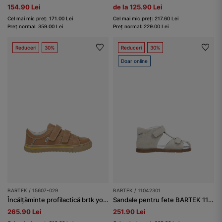
154.90 Lei
de la 125.90 Lei
Cel mai mic preț: 171.00 Lei
Cel mai mic preț: 217.60 Lei
Preț normal: 359.00 Lei
Preț normal: 229.00 Lei
Reduceri
30%
Reduceri
30%
Doar online
BARTEK / 15607-029
BARTEK / 11042301
Încălțăminte profilactică brtk young BARTEK 15607-029, bej
Sandale pentru fete BARTEK 11042305, bej
265.90 Lei
251.90 Lei