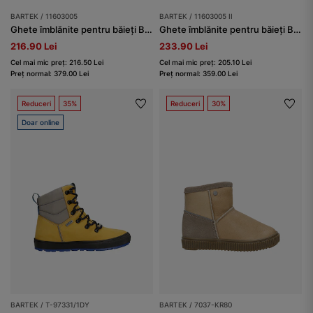
BARTEK / 11603005
BARTEK / 11603005 II
Ghete îmblănite pentru băieți BARTEK 11603005, bej
Ghete îmblănite pentru băieți BARTEK 11603005 II, bej
216.90 Lei
233.90 Lei
Cel mai mic preț: 216.50 Lei
Cel mai mic preț: 205.10 Lei
Preț normal: 379.00 Lei
Preț normal: 359.00 Lei
Reduceri
35%
Reduceri
30%
Doar online
BARTEK / T-97331/1DY
BARTEK / 7037-KR80