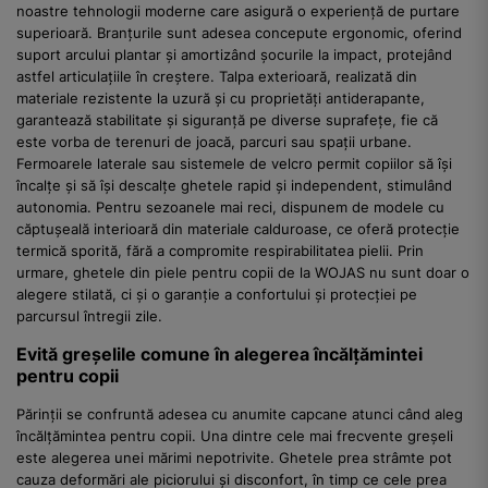
noastre tehnologii moderne care asigură o experiență de purtare
superioară. Branțurile sunt adesea concepute ergonomic, oferind
suport arcului plantar și amortizând șocurile la impact, protejând
astfel articulațiile în creștere. Talpa exterioară, realizată din
materiale rezistente la uzură și cu proprietăți antiderapante,
garantează stabilitate și siguranță pe diverse suprafețe, fie că
este vorba de terenuri de joacă, parcuri sau spații urbane.
Fermoarele laterale sau sistemele de velcro permit copiilor să își
încalțe și să își descalțe ghetele rapid și independent, stimulând
autonomia. Pentru sezoanele mai reci, dispunem de modele cu
căptușeală interioară din materiale calduroase, ce oferă protecție
termică sporită, fără a compromite respirabilitatea pielii. Prin
urmare, ghetele din piele pentru copii de la WOJAS nu sunt doar o
alegere stilată, ci și o garanție a confortului și protecției pe
parcursul întregii zile.
Evită greșelile comune în alegerea încălțămintei
pentru copii
Părinții se confruntă adesea cu anumite capcane atunci când aleg
încălțămintea pentru copii. Una dintre cele mai frecvente greșeli
este alegerea unei mărimi nepotrivite. Ghetele prea strâmte pot
cauza deformări ale piciorului și disconfort, în timp ce cele prea