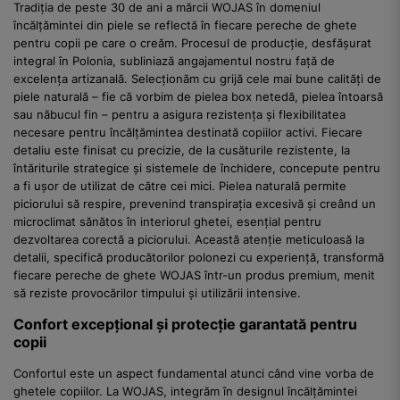
Tradiția de peste 30 de ani a mărcii WOJAS în domeniul
încălțămintei din piele se reflectă în fiecare pereche de ghete
pentru copii pe care o creăm. Procesul de producție, desfășurat
integral în Polonia, subliniază angajamentul nostru față de
excelența artizanală. Selecționăm cu grijă cele mai bune calități de
piele naturală – fie că vorbim de pielea box netedă, pielea întoarsă
sau năbucul fin – pentru a asigura rezistența și flexibilitatea
necesare pentru încălțămintea destinată copiilor activi. Fiecare
detaliu este finisat cu precizie, de la cusăturile rezistente, la
întăriturile strategice și sistemele de închidere, concepute pentru
a fi ușor de utilizat de către cei mici. Pielea naturală permite
piciorului să respire, prevenind transpirația excesivă și creând un
microclimat sănătos în interiorul ghetei, esențial pentru
dezvoltarea corectă a piciorului. Această atenție meticuloasă la
detalii, specifică producătorilor polonezi cu experiență, transformă
fiecare pereche de ghete WOJAS într-un produs premium, menit
să reziste provocărilor timpului și utilizării intensive.
Confort excepțional și protecție garantată pentru
copii
Confortul este un aspect fundamental atunci când vine vorba de
ghetele copiilor. La WOJAS, integrăm în designul încălțămintei