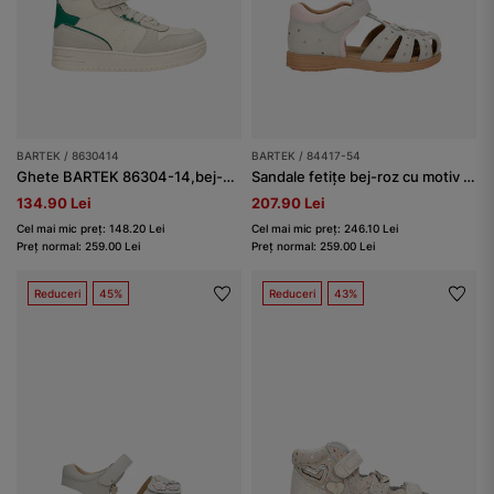
BARTEK / 8630414
BARTEK / 84417-54
Ghete BARTEK 86304-14,bej-verde
Sandale fetițe bej-roz cu motiv floral BARTEK 84417-54
134.90 Lei
207.90 Lei
Cel mai mic preț: 148.20 Lei
Cel mai mic preț: 246.10 Lei
Preț normal: 259.00 Lei
Preț normal: 259.00 Lei
Reduceri
45%
Reduceri
43%