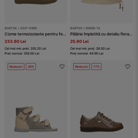
BARTEK / 4037-KR80
BARTEK / 85606-14
Cizme termoizolante pentru fete BARTEK 4037-KR80, bej
Pălărie împletită cu detaliu floral decorativ BARTEK 85606-14
233.90 Lei
25.90 Lei
Cel mai mic preț: 205.20 Lei
Cel mai mic preț: 28.50 Lei
Preț normal: 359.00 Lei
Preț normal: 49.90 Lei
Reduceri
30%
Reduceri
77%