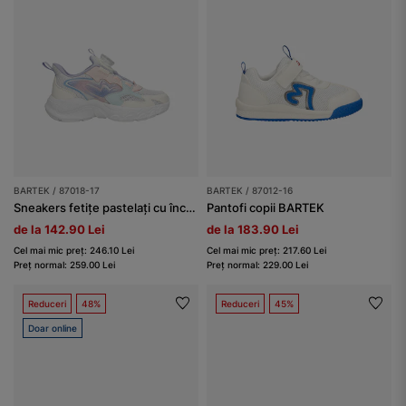
BARTEK / 87018-17
BARTEK / 87012-16
Sneakers fetițe pastelați cu închidere prin buton rotativ BARTEK 87018-17
Pantofi copii BARTEK
de la 142.90 Lei
de la 183.90 Lei
Cel mai mic preț: 246.10 Lei
Cel mai mic preț: 217.60 Lei
Preț normal: 259.00 Lei
Preț normal: 229.00 Lei
Reduceri
48%
Reduceri
45%
Doar online