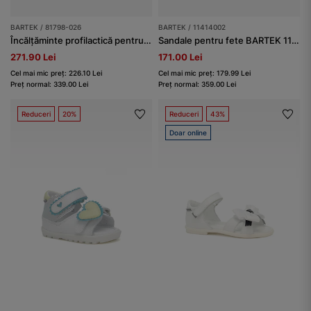
BARTEK / 81798-026
BARTEK / 11414002
Încălțăminte profilactică pentru fete bartek baby BARTEK 81798-026, alb-roz
Sandale pentru fete BARTEK 11414002, albe
271.90 Lei
171.00 Lei
Cel mai mic preț: 226.10 Lei
Cel mai mic preț: 179.99 Lei
Preț normal: 339.00 Lei
Preț normal: 359.00 Lei
Reduceri
20%
Reduceri
43%
Doar online