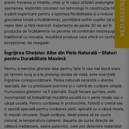
VEZI RECENZII
previn frecarea și iritațiile, chiar și în cazul utilizării prelungite. De
asemenea, explorăm constant noi tehnologii în construcția tălpii și
a părții superioare pentru a optimiza flexibilitatea și a reduce
greutatea totală a încălțămintei, permițând astfel copiilor să se
miște liber și fără restricții. Experiența de peste 30 de ani în
producția de încălțăminte ne permite să combinăm meșteșugul
tradițional cu inovația, rezultând produse care oferă un confort
excepțional, de neegalat.
Îngrijirea Ghețelor Albe din Piele Naturală – Sfaturi
pentru Durabilitate Maximă
Pentru a menține ghetele albe pentru fete în cea mai bună stare
pe termen lung și a le prelungi durata de viață, este esențială
îngrijirea corespunzătoare. Pielea naturală necesită o atenție
specială, dar cu produsele potrivite și o rutină de curățare simplă,
frumusețea ghețelor va fi păstrată. După fiecare purtare, este
recomandat să îndepărtați murdăria uscată cu o perie moale sau o
cârpă uscată. Pentru curățarea în profunzime, folosiți o cremă sau
o spumă specială pentru curățarea pielii, aplicată cu o cârpă moale,
în mișcări circulare. După curățare, lăsați pielea să se usuce
natural, la temperatura camerei, departe de surse directe de
căldură (radiatoare, soare puternic), care pot deteriora materialul.