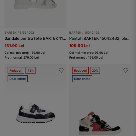
BARTEK / 11534002
BARTEK / 15042402
Sandale pentru fete BARTEK 11534002, albe
Pantofi BARTEK 15042402, bleumarin-alb
181.90 Lei
109.90 Lei
Cel mai mic preț: 159.60 Lei
Cel mai mic preț: 96.90 Lei
Preț normal: 279.00 Lei
Preț normal: 169.00 Lei
Reduceri
43%
Reduceri
20%
Doar online
Doar online