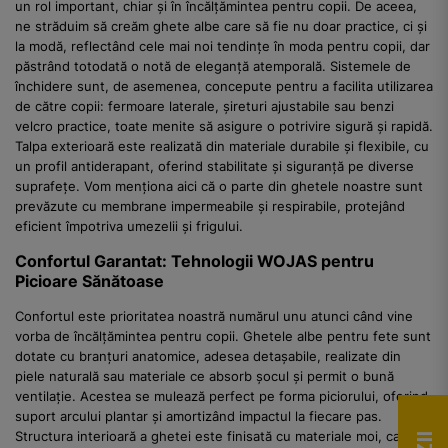
un rol important, chiar și în încălțămintea pentru copii. De aceea,
ne străduim să creăm ghete albe care să fie nu doar practice, ci și
la modă, reflectând cele mai noi tendințe în moda pentru copii, dar
păstrând totodată o notă de eleganță atemporală. Sistemele de
închidere sunt, de asemenea, concepute pentru a facilita utilizarea
de către copii: fermoare laterale, șireturi ajustabile sau benzi
velcro practice, toate menite să asigure o potrivire sigură și rapidă.
Talpa exterioară este realizată din materiale durabile și flexibile, cu
un profil antiderapant, oferind stabilitate și siguranță pe diverse
suprafețe. Vom menționa aici că o parte din ghetele noastre sunt
prevăzute cu membrane impermeabile și respirabile, protejând
eficient împotriva umezelii și frigului.
Confortul Garantat: Tehnologii WOJAS pentru
Picioare Sănătoase
Confortul este prioritatea noastră numărul unu atunci când vine
vorba de încălțămintea pentru copii. Ghetele albe pentru fete sunt
dotate cu branțuri anatomice, adesea detașabile, realizate din
piele naturală sau materiale ce absorb șocul și permit o bună
ventilație. Acestea se mulează perfect pe forma piciorului, oferind
suport arcului plantar și amortizând impactul la fiecare pas.
Structura interioară a ghetei este finisată cu materiale moi, care