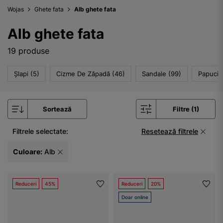
Wojas
Ghete fata
Alb ghete fata
Alb ghete fata
19 produse
Șlapi (5)
Cizme De Zăpadă (46)
Sandale (99)
Papuci D
Sortează
Filtre (1)
Filtrele selectate:
Resetează filtrele
Culoare:
Alb
Reduceri
45%
Reduceri
20%
Doar online