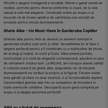
WOJAS o alegere inteligentă și durabilă. Oferim o gamă variată de
modele, potrivite pentru diverse preferințe și ocazii, de la cele
casual la cele mai elegante. Comandați online pe wojas.ro și
bucurați-vă de livrare rapidă și de satisfacția unei achiziții de
excepție pentru micuța dumneavoastră.
Ghete Albe – Un Must-Have în Garderoba Copiilor
Ghetele albe pentru fete au devenit un element esențial în
garderoba oricărui copil activ și stilat. Versatilitatea lor le face o
alegere perfectă pentru a fi combinate cu o multitudine de ținute,
de la blugi și colanți, la rochii și fuste. Albul emană puritate,
luminozitate și o notă de eleganță contemporană, aducând un plus
de rafinament oricărui look. La WOJAS, am transpus aceste calități
în colecția noastră de ghete albe, asigurându-ne că micuțele
dumneavoastră vor străluci la propriu și la figurat. Fiecare model
este gândit să ofere nu doar estetică, ci și funcționalitate deplină,
transformând ghetele albe într-un companion de încredere în
toate aventurile cotidiene. Descoperiți acum gama completă pe
wojas.ro și alegeți perechea perfectă!
Alții au căutat de asemenea