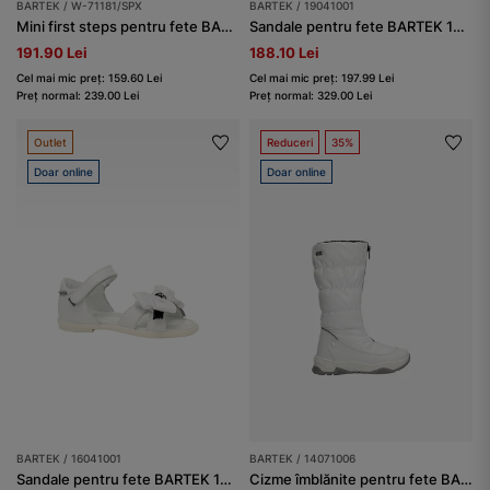
BARTEK / W-71181/SPX
BARTEK / 19041001
Mini first steps pentru fete BARTEK W-71181/SPX, alb
Sandale pentru fete BARTEK 19041001, albe
191.90 Lei
188.10 Lei
Cel mai mic preț: 159.60 Lei
Cel mai mic preț: 197.99 Lei
Preț normal: 239.00 Lei
Preț normal: 329.00 Lei
Outlet
Reduceri
35%
Doar online
Doar online
BARTEK / 16041001
BARTEK / 14071006
Sandale pentru fete BARTEK 16041001, albe
Cizme îmblănite pentru fete BARTEK 14071006, albe