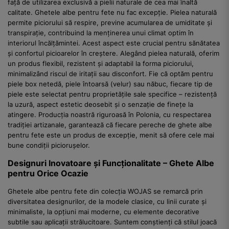
față de utilizarea exclusivă a pielii naturale de cea mai înaltă
calitate. Ghetele albe pentru fete nu fac excepție. Pielea naturală
permite piciorului să respire, previne acumularea de umiditate și
transpirație, contribuind la menținerea unui climat optim în
interiorul încălțămintei. Acest aspect este crucial pentru sănătatea
și confortul picioarelor în creștere. Alegând pielea naturală, oferim
un produs flexibil, rezistent și adaptabil la forma piciorului,
minimalizând riscul de iritații sau disconfort. Fie că optăm pentru
piele box netedă, piele întoarsă (velur) sau năbuc, fiecare tip de
piele este selectat pentru proprietățile sale specifice – rezistență
la uzură, aspect estetic deosebit și o senzație de finețe la
atingere. Producția noastră riguroasă în Polonia, cu respectarea
tradiției artizanale, garantează că fiecare pereche de ghete albe
pentru fete este un produs de excepție, menit să ofere cele mai
bune condiții piciorușelor.
Designuri Inovatoare și Funcționalitate – Ghete Albe
pentru Orice Ocazie
Ghetele albe pentru fete din colecția WOJAS se remarcă prin
diversitatea designurilor, de la modele clasice, cu linii curate și
minimaliste, la opțiuni mai moderne, cu elemente decorative
subtile sau aplicații strălucitoare. Suntem conștienți că stilul joacă