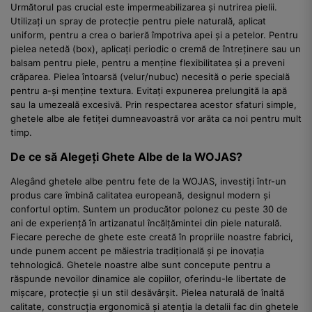
Următorul pas crucial este impermeabilizarea și nutrirea pielii.
Utilizați un spray de protecție pentru piele naturală, aplicat
uniform, pentru a crea o barieră împotriva apei și a petelor. Pentru
pielea netedă (box), aplicați periodic o cremă de întreținere sau un
balsam pentru piele, pentru a menține flexibilitatea și a preveni
crăparea. Pielea întoarsă (velur/nubuc) necesită o perie specială
pentru a-și menține textura. Evitați expunerea prelungită la apă
sau la umezeală excesivă. Prin respectarea acestor sfaturi simple,
ghetele albe ale fetiței dumneavoastră vor arăta ca noi pentru mult
timp.
De ce să Alegeți Ghete Albe de la WOJAS?
Alegând ghetele albe pentru fete de la WOJAS, investiți într-un
produs care îmbină calitatea europeană, designul modern și
confortul optim. Suntem un producător polonez cu peste 30 de
ani de experiență în artizanatul încălțămintei din piele naturală.
Fiecare pereche de ghete este creată în propriile noastre fabrici,
unde punem accent pe măiestria tradițională și pe inovația
tehnologică. Ghetele noastre albe sunt concepute pentru a
răspunde nevoilor dinamice ale copiilor, oferindu-le libertate de
mișcare, protecție și un stil desăvârșit. Pielea naturală de înaltă
calitate, construcția ergonomică și atenția la detalii fac din ghetele