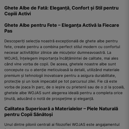
Ghete Albe de Fată: Eleganță, Confort și Stil pentru
Copiii Activi
Ghete Albe pentru Fete – Eleganța Activă la Fiecare
Pas
Descoperiți selecția noastră excepțională de ghete albe pentru
fete, create pentru a combina perfect stilul modern cu confortul
necesar activităților zilnice ale micuțelor dumneavoastră. La
WOJAS, înțelegem importanța încălțămintei de calitate, mai ales
când vine vorba de copii. De aceea, ghetele noastre albe sunt
concepute cu o atenție meticuloasă la detalii, utilizând materiale
premium și tehnologii inovatoare pentru a asigura durabilitate,
protecție și un look impecabil pe tot parcursul zilei. Fie că este
vorba de joaca în parc, de o ieșire cu prietenii sau de o zi la școală,
ghetele albe WOJAS sunt alegerea ideală pentru a completa orice
ținută, aducând o notă de prospețime și eleganță.
Calitatea Superioară a Materialelor – Piele Naturală
pentru Copii Sănătoși
Unul dintre pilonii centrali ai filozofiei WOJAS este angajamentul