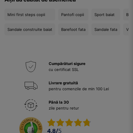
Mini first steps copii
Pantofi copii
Sport baiat
Bar
Sandale construite baiat
Barefoot fata
Sandale fata
Ver
Cumpărături sigure
cu certificat SSL
Livrare gratuită
pentru comenzile de min 100 Lei
Până la 30
zile pentru retur
4.8
/
5