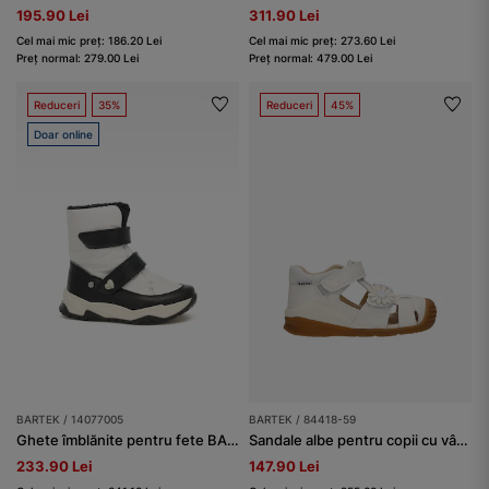
195.90 Lei
311.90 Lei
Cel mai mic preț: 186.20 Lei
Cel mai mic preț: 273.60 Lei
Preț normal: 279.00 Lei
Preț normal: 479.00 Lei
Reduceri
35%
Reduceri
45%
Doar online
BARTEK / 14077005
BARTEK / 84418-59
Ghete îmblănite pentru fete BARTEK 14077005, alb-negru
Sandale albe pentru copii cu vârf închis BARTEK 84418-59
233.90 Lei
147.90 Lei