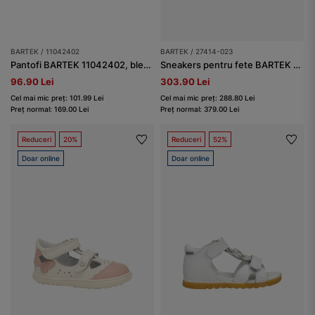
BARTEK / 11042402
BARTEK / 27414-023
Pantofi BARTEK 11042402, bleumarin-alb
Sneakers pentru fete BARTEK 27414-023, alb-negru
96.90 Lei
303.90 Lei
Cel mai mic preț: 101.99 Lei
Cel mai mic preț: 288.80 Lei
Preț normal: 169.00 Lei
Preț normal: 379.00 Lei
Reduceri
20%
Reduceri
52%
Doar online
Doar online