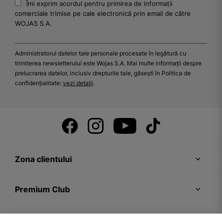
Îmi exprim acordul pentru primirea de informații
comerciale trimise pe cale electronică prin email de către
WOJAS S.A.
Administratorul datelor tale personale procesate în legătură cu
trimiterea newsletterului este Wojas S.A. Mai multe informații despre
prelucrarea datelor, inclusiv drepturile tale, găsești în Politica de
confidențialitate:
vezi detalii
.
Zona clientului
Premium Club
Recomandări