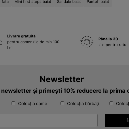
 fata
Mini first steps baiat
Sandale baiat
Pantofi baiat
Livrare gratuită
Până la 30
pentru comenzile de min 100
zile pentru retur
Lei
Newsletter
a newsletter și primești 10% reducere la prim
:
Colecția dame
Colecția bărbați
Colecț