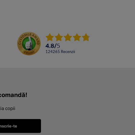
4.8
/
5
124265
Recenzii
a comandă!
ia copii