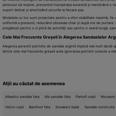
piciorului să respire, prevenind transpirația excesivă și menținând o t
suport delicat și amortizând șocurile la fiecare pas.
Modelele cu toc sunt proiectate pentru a oferi stabilitate maximă, fie că
uniformă a presiunii, reducând oboseala chiar și după ore de purtare. P
pregătești pentru o zi plină de activități sau pentru o seară lungă, sand
Cele Mai Frecvente Greșeli în Alegerea Sandaelelor Arg
Alegerea perechii potrivite de sandale argintii implică mai mult decât 
dintre cele mai frecvente greșeli este ignorarea potrivirii corecte a mă
Alții au căutat de asemenea
Albastru sandale fata
Alb sandale fata
Pantofi copii
Mocasini 
Velcro copii
Barefoot fata
Sneakers baiat
Sandale construite 