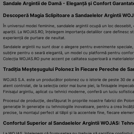
Sandale Argintii de Damă - Eleganță și Confort Garant
Descoperă Magia Sclipitoare a Sandaelelor Argintii WO
În universul modei feminine, sandalele argintii ocupă un loc deosebit,
apariții. La WOJAS.RO, înțelegem importanța detaliilor care definesc st
experiență de purtare de neuitat.
Sandalele argintii nu sunt doar o alegere pentru evenimente speciale, 
subțire pentru o seară elegantă, un model cu platformă pentru confort 
Colecția WOJAS.RO pune accent pe calitatea superioară a materialelor, p
Tradiția Meșteșugului Polonez în Fiecare Pereche de San
WOJAS S.A. este un producător polonez cu o istorie de peste 30 de ani î
atent controlat, de la selecția celor mai bune piei, la finisajele impecabi
Finisajul argintiu, aplicat cu tehnici moderne, conferă un luciu sofistica
Procesul de producție, desfășurat în propriile noastre fabrici din Polo
generație în generație cu tehnologiile inovatoare, pentru a crea încălț
precise, la montajul perfect al tălpii și la accentele fine, fiecare ele
Confortul Superior al Sandaelelor Argintii WOJAS: Tehn
La WOJAS, înțelegem că frumusețea nu trebuie să sacrifice confortul. D