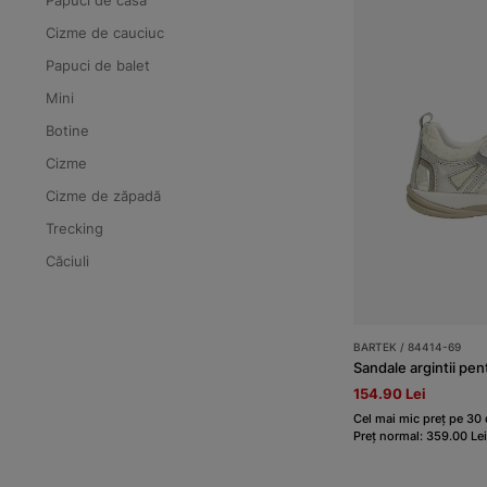
Papuci de casa
Cizme de cauciuc
Papuci de balet
Mini
Botine
Cizme
Cizme de zăpadă
Trecking
Căciuli
BARTEK / 84414-69
Sandale argintii p
154.90 Lei
Cel mai mic preț pe 30 d
Preț normal: 359.00 Lei