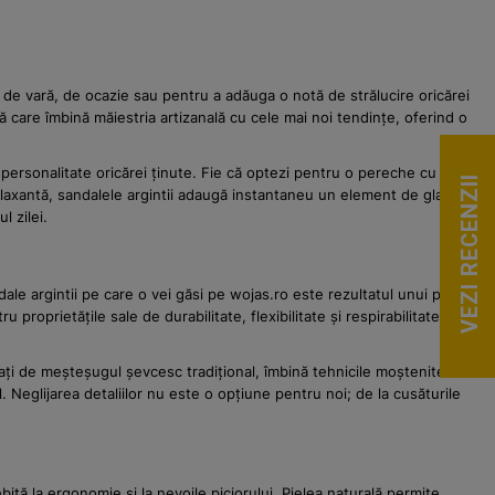
 de vară, de ocazie sau pentru a adăuga o notă de strălucire oricărei
ă care îmbină măiestria artizanală cu cele mai noi tendințe, oferind o
personalitate oricărei ținute. Fie că optezi pentru o pereche cu toc
VEZI RECENZII
relaxantă, sandalele argintii adaugă instantaneu un element de glamour.
l zilei.
ale argintii pe care o vei găsi pe wojas.ro este rezultatul unui proces
 proprietățile sale de durabilitate, flexibilitate și respirabilitate.
nați de meșteșugul șevcesc tradițional, îmbină tehnicile moștenite din
 Neglijarea detaliilor nu este o opțiune pentru noi; de la cusăturile
ă la ergonomie și la nevoile piciorului. Pielea naturală permite