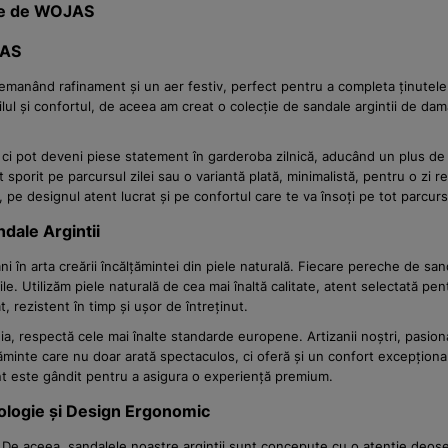
ate de WOJAS
JAS
 emanând rafinament și un aer festiv, perfect pentru a completa ținutele
ilul și confortul, de aceea am creat o colecție de sandale argintii de dam
ci pot deveni piese statement în garderoba zilnică, aducând un plus de 
sporit pe parcursul zilei sau o variantă plată, minimalistă, pentru o zi 
e designul atent lucrat și pe confortul care te va însoți pe tot parcursu
dale Argintii
n arta creării încălțămintei din piele naturală. Fiecare pereche de sand
le. Utilizăm piele naturală de cea mai înaltă calitate, atent selectată pentru
t, rezistent în timp și ușor de întreținut.
nia, respectă cele mai înalte standarde europene. Artizanii noștri, pasio
ăminte care nu doar arată spectaculos, ci oferă și un confort excepțional.
ment este gândit pentru a asigura o experiență premium.
ologie și Design Ergonomic
e aceea, sandalele noastre argintii sunt concepute cu o atenție deosebit