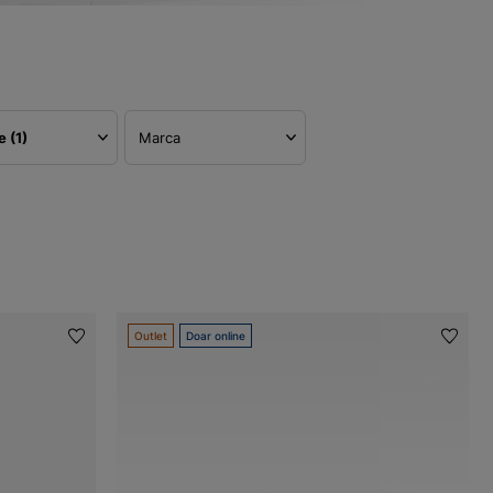
re
(1)
Marca
Outlet
Doar online