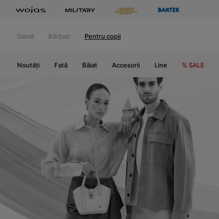
Damă
Bărbați
Pentru copii
Noutăți
Fată
Băiat
Accesorii
Line
% SALE