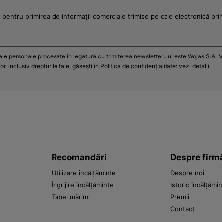
 pentru primirea de informații comerciale trimise pe cale electronică pri
tale personale procesate în legătură cu trimiterea newsletterului este Wojas S.A. M
r, inclusiv drepturile tale, găsești în Politica de confidențialitate:
vezi detalii
.
Recomandări
Despre firm
Utilizare încălțăminte
Despre noi
Îngrijire încălțăminte
Istoric încălțămi
Tabel mărimi
Premii
Contact