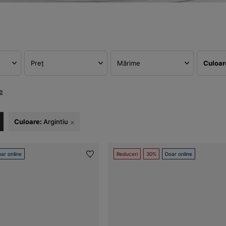
Preț
Mărime
Culoa
e
Culoare:
Argintiu
ar online
Reduceri
30%
Doar online