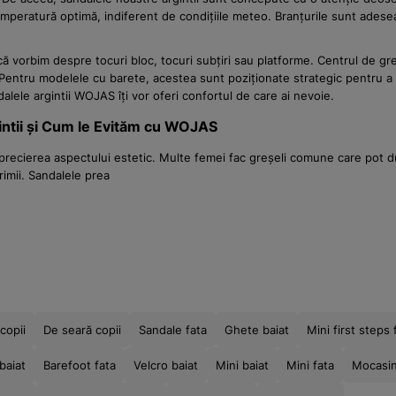
emperatură optimă, indiferent de condițiile meteo. Branțurile sunt adesea
 vorbim despre tocuri bloc, tocuri subțiri sau platforme. Centrul de greuta
entru modelele cu barete, acestea sunt poziționate strategic pentru a ofe
alele argintii WOJAS îți vor oferi confortul de care ai nevoie.
intii și Cum le Evităm cu WOJAS
aprecierea aspectului estetic. Multe femei fac greșeli comune care pot du
rimii. Sandalele prea
copii
De seară copii
Sandale fata
Ghete baiat
Mini first steps 
baiat
Barefoot fata
Velcro baiat
Mini baiat
Mini fata
Mocasin