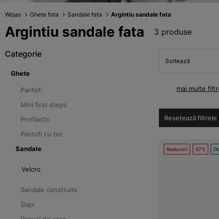
Wojas
Ghete fata
Sandale fata
Argintiu sandale fata
Argintiu sandale fata
3 produse
Categorie
Sortează
Ghete
mai multe filtr
Pantofi
Mini first steps
Resetează filtrele
Profilactic
Pantofi cu toc
Sandale
Reduceri
57%
Do
Velcro
Sandale construite
Șlapi