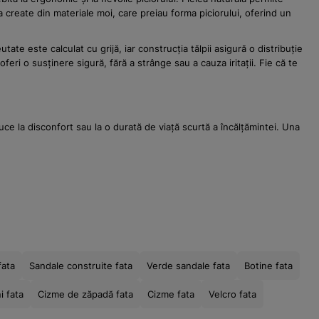
 create din materiale moi, care preiau forma piciorului, oferind un
te este calculat cu grijă, iar construcția tălpii asigură o distribuție
ri o susținere sigură, fără a strânge sau a cauza iritații. Fie că te
ce la disconfort sau la o durată de viață scurtă a încălțămintei. Una
fata
Sandale construite fata
Verde sandale fata
Botine fata
i fata
Cizme de zăpadă fata
Cizme fata
Velcro fata