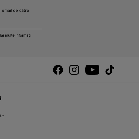
n email de către
ai multe informații
ă
nte